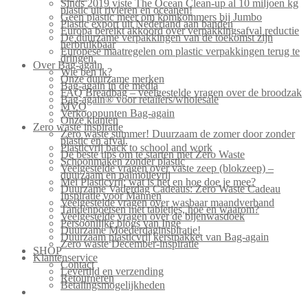
Sinds 2019 viste The Ocean Clean-up al 10 miljoen kg
plastic uit rivieren en oceanen!
Geen plastic meer om komkommers bij Jumbo
Plastic export uit Nederland aan banden
Europa bereikt akkoord over verpakkingsafval reductie
De duurzame verpakkingen van de toekomst zijn
herbruikbaar
Europese maatregelen om plastic verpakkingen terug te
dringen.
Over Bag-again
Wie ben ik?
Onze duurzame merken
Bag-again in de media
FAQ Breadbag – veelgestelde vragen over de broodzak
Bag-again® voor retailers/wholesale
MVO
Verkooppunten Bag-again
Onze klanten
Zero waste inspiratie
Zero waste summer! Duurzaam de zomer door zonder
plastic en afval.
Plasticvrij back to school and work
De beste tips om te starten met Zero Waste
Schoonmaken zonder plastic
Veelgestelde vragen over vaste zeep (blokzeep) –
duurzaam en palmolievrij
Mei Plasticvrij: wat is het en hoe doe je mee?
Duurzame Vaderdag Cadeaus: Zero Waste Cadeau
Inspiratie voor Mannen
Veelgestelde vragen over wasbaar maandverband
Tandenpoetsen met tabletjes, hoe en waarom?
Veelgestelde vragen over de bijenwasdoek
Persoonlijke blogs van Inge
Duurzame Moederdaginspiratie!
Duurzaam plasticvrij kerstpakket van Bag-again
Zero waste December-inspiratie
SHOP
Klantenservice
Contact
Levertijd en verzending
Retourneren
Betalingsmogelijkheden