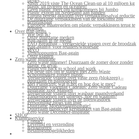
flesjes
Sinds 2019 viste The Ocean Clean-up al 10 miljoen kg
plastic uit rivieren en oceanen!
Geen plastic meer om komkommers bij Jumbo
Plastic export uit Nederland aan banden
Europa bereikt akkoord over verpakkingsafval reductie
De duurzame verpakkingen van de toekomst zijn
herbruikbaar
Europese maatregelen om plastic verpakkingen terug te
dringen.
Over Bag-again
Wie ben ik?
Onze duurzame merken
Bag-again in de media
FAQ Breadbag – veelgestelde vragen over de broodzak
Bag-again® voor retailers/wholesale
MVO
Verkooppunten Bag-again
Onze klanten
Zero waste inspiratie
Zero waste summer! Duurzaam de zomer door zonder
plastic en afval.
Plasticvrij back to school and work
De beste tips om te starten met Zero Waste
Schoonmaken zonder plastic
Veelgestelde vragen over vaste zeep (blokzeep) –
duurzaam en palmolievrij
Mei Plasticvrij: wat is het en hoe doe je mee?
Duurzame Vaderdag Cadeaus: Zero Waste Cadeau
Inspiratie voor Mannen
Veelgestelde vragen over wasbaar maandverband
Tandenpoetsen met tabletjes, hoe en waarom?
Veelgestelde vragen over de bijenwasdoek
Persoonlijke blogs van Inge
Duurzame Moederdaginspiratie!
Duurzaam plasticvrij kerstpakket van Bag-again
Zero waste December-inspiratie
SHOP
Klantenservice
Contact
Levertijd en verzending
Retourneren
Betalingsmogelijkheden