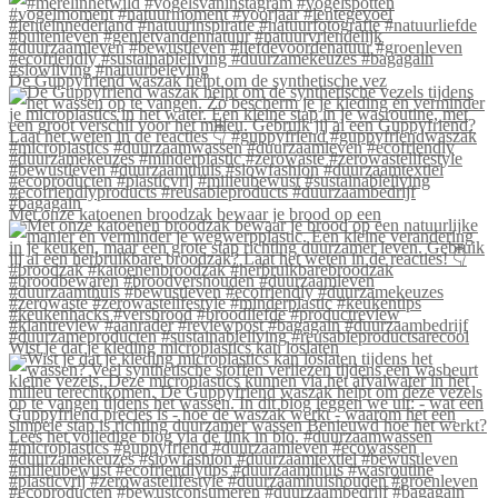
De Guppyfriend waszak helpt om de synthetische vez
Met onze katoenen broodzak bewaar je brood op een
Wist je dat je kleding microplastics kan loslaten