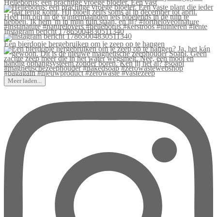
Helleborus: een prachtige vroege bloeier. Een vast
Instagram bericht 17865004830511340
Een bierdopje hergebruiken om je zeep op te hangen
Meer laden...