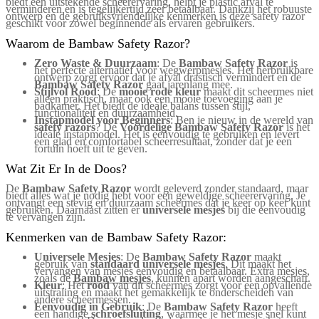
biedt een uitstekende scheerervaring, helpt je plastic afval te
verminderen en is tegelijkertijd zeer betaalbaar. Dankzij het robuuste
ontwerp en de gebruiksvriendelijke kenmerken is deze safety razor
geschikt voor zowel beginnende als ervaren gebruikers.
Waarom de Bambaw Safety Razor?
Zero Waste & Duurzaam
: De
Bambaw Safety Razor
is
het perfecte alternatief voor wegwerpmesjes. Het herbruikbare
ontwerp zorgt ervoor dat je afval drastisch vermindert en de
Bambaw Safety Razor
gaat jarenlang mee.
Stijlvol Rood
: De
mooie
rode kleur
maakt dit scheermes niet
alleen praktisch, maar ook een mooie toevoeging aan je
badkamer. Het biedt de ideale balans tussen stijl,
functionaliteit en duurzaamheid.
Instapmodel voor Beginners
: Ben je nieuw in de wereld van
safety razors
? De
Voordelige Bambaw Safety Razor
is het
ideale instapmodel. Het is eenvoudig te gebruiken en levert
een glad en comfortabel scheerresultaat, zonder dat je een
fortuin hoeft uit te geven.
Wat Zit Er In de Doos?
De
Bambaw Safety Razor
wordt geleverd zonder standaard, maar
biedt alles wat je nodig hebt voor een geweldige scheerervaring. Je
ontvangt een stevig en duurzaam scheermes dat je keer op keer kunt
gebruiken. Daarnaast zitten er
universele mesjes
bij die eenvoudig
te vervangen zijn.
Kenmerken van de Bambaw Safety Razor:
Universele Mesjes
: De
Bambaw Safety Razor
maakt
gebruik van
standaard universele mesjes
. Dit maakt het
vervangen van mesjes eenvoudig en betaalbaar. Extra mesjes,
zoals de
Bambaw mesjes
,
kunnen apart worden aangeschaft.
Kleur
: Het
rood
van dit scheermes zorgt voor een opvallende
uitstraling en maakt het gemakkelijk te onderscheiden van
andere scheermessen.
Eenvoudig in Gebruik
: De
Bambaw Safety Razor
heeft
een handige
schroefsluiting
, waarmee je het mesje snel kunt