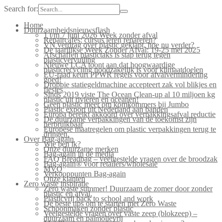
Search for:
Home
Duurzaamheidsnieuwsflash
1 t/m 7 juni 2026 Week zonder afval
Repaircafés: cursus leren repareren?
VN verdrag over plastic geklapt, hoe nu verder?
De jaarlijkse Week Zonder Afval: 19-25 mei 2025
Afschaffen plastictaks is stap terug tegen
plasticvervuiling
Nieuwe LCA toont aan dat hoogwaardige
plasticrecycling noodzakelijk is voor klimaatdoelen
EU-raad keurt PPWR regels voor afvalvermindering
goed!
Droppie statiegeldmachine accepteert zak vol blikjes en
flesjes
Sinds 2019 viste The Ocean Clean-up al 10 miljoen kg
plastic uit rivieren en oceanen!
Geen plastic meer om komkommers bij Jumbo
Plastic export uit Nederland aan banden
Europa bereikt akkoord over verpakkingsafval reductie
De duurzame verpakkingen van de toekomst zijn
herbruikbaar
Europese maatregelen om plastic verpakkingen terug te
dringen.
Over Bag-again
Wie ben ik?
Onze duurzame merken
Bag-again in de media
FAQ Breadbag – veelgestelde vragen over de broodzak
Bag-again® voor retailers/wholesale
MVO
Verkooppunten Bag-again
Onze klanten
Zero waste inspiratie
Zero waste summer! Duurzaam de zomer door zonder
plastic en afval.
Plasticvrij back to school and work
De beste tips om te starten met Zero Waste
Schoonmaken zonder plastic
Veelgestelde vragen over vaste zeep (blokzeep) –
duurzaam en palmolievrij