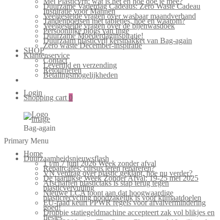
Mei Plasticvrij: wat is het en hoe doe je mee?
Duurzame Vaderdag Cadeaus: Zero Waste Cadeau
Inspiratie voor Mannen
Veelgestelde vragen over wasbaar maandverband
Tandenpoetsen met tabletjes, hoe en waarom?
Veelgestelde vragen over de bijenwasdoek
Persoonlijke blogs van Inge
Duurzame Moederdaginspiratie!
Duurzaam plasticvrij kerstpakket van Bag-again
Zero waste December-inspiratie
SHOP
Klantenservice
Contact
Levertijd en verzending
Retourneren
Betalingsmogelijkheden
Login
Shopping cart
0
Bag-again
Primary Menu
Home
Duurzaamheidsnieuwsflash
1 t/m 7 juni 2026 Week zonder afval
Repaircafés: cursus leren repareren?
VN verdrag over plastic geklapt, hoe nu verder?
De jaarlijkse Week Zonder Afval: 19-25 mei 2025
Afschaffen plastictaks is stap terug tegen
plasticvervuiling
Nieuwe LCA toont aan dat hoogwaardige
plasticrecycling noodzakelijk is voor klimaatdoelen
EU-raad keurt PPWR regels voor afvalvermindering
goed!
Droppie statiegeldmachine accepteert zak vol blikjes en
flesjes