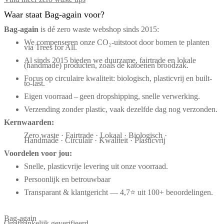
Waar staat Bag-again voor?
Bag‑again
is dé zero waste webshop sinds 2015:
We compenseren onze CO₂-uitstoot door bomen te planten
via Trees for All.
Al sinds 2015 bieden we duurzame, fairtrade en lokale
(handmade) producten, zoals de katoenen broodzak.
Focus op circulaire kwaliteit: biologisch, plasticvrij en built-
to-last.
Eigen voorraad – geen dropshipping, snelle verwerking.
Verzending zonder plastic, vaak dezelfde dag nog verzonden.
Kernwaarden:
Zero waste · Fairtrade · Lokaal · Biologisch ·
Handmade · Circulair · Kwaliteit · Plasticvrij
Voordelen voor jou:
Snelle, plasticvrije levering uit onze voorraad.
Persoonlijk en betrouwbaar
Transparant & klantgericht — 4,7⭐ uit 100+ beoordelingen.
Bag-again
Onafhankelijk geverifieerd