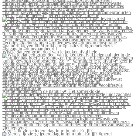
Denk je dat je meteen “perfect zero waste” moet le
Wist je dat een groot deel van je keukenafval hele
Kleine momentjes in de natuur 🌿 Het zomerklokje l
Merels, ik zie ze iedere dag in mijn tuin. En jij?