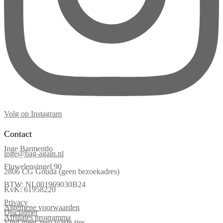
Volg op Instagram
Contact
Inge Barmentlo
inge@bag-again.nl
Fluwelensingel 90
2806 CG Gouda (geen bezoekadres)
BTW: NL001969030B24
KvK: 61958220
Privacy
Algemene voorwaarden
Disclaimer
Affiliates programma
Vind meer zero waste tips