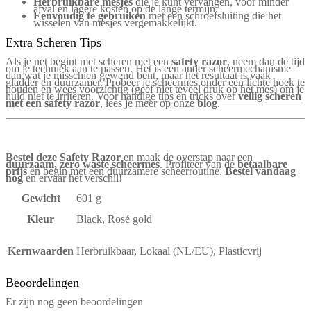
Herbruikbare mesjes
die je kunt vervangen, voor minder
afval en lagere kosten op de lange termijn.
Eenvoudig te gebruiken
met een schroefsluiting die het
wisselen van mesjes vergemakkelijkt.
Extra Scheren Tips
Als je net begint met scheren met een
safety razor
, neem dan de tijd
om je techniek aan te passen. Het is een ander scheermechanisme
dan wat je misschien gewend bent, maar het resultaat is vaak
gladder en duurzamer. Probeer je scheermes onder een lichte hoek te
houden en wees voorzichtig (geef niet teveel druk op het mes) om je
huid niet te irriteren.
Voor handige tips en tricks over
veilig scheren
met een safety razor
, lees je meer op onze
blog
.
Bestel deze Safety Razor
en maak de overstap naar een
duurzaam, zero waste scheermes
. Profiteer van de
betaalbare
prijs
en begin met een duurzamere scheerroutine.
Bestel vandaag
nog
en ervaar het verschil!
Gewicht
601 g
Kleur
Black, Rosé gold
Kernwaarden
Herbruikbaar, Lokaal (NL/EU), Plasticvrij
Beoordelingen
Er zijn nog geen beoordelingen