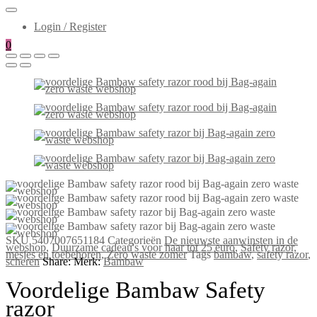
Login / Register
0
SKU
5407007651184
Categorieën
De nieuwste aanwinsten in de
webshop
,
Duurzame cadeau's voor haar tot 25 euro
,
Safety razor,
mesjes en toebehoren
,
Zero waste zomer
Tags
bambaw
,
safety razor
,
scheren
Share:
Merk:
Bambaw
Voordelige Bambaw Safety
razor