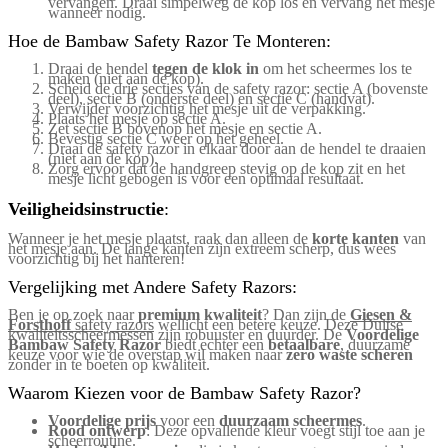
vervangen. Draai simpelweg de kop los en vervang het mesje
wanneer nodig.
Hoe de Bambaw Safety Razor Te Monteren:
Draai de hendel
tegen de klok in
om het scheermes los te
maken (niet aan de kop).
Scheid de drie secties van de safety razor: sectie A (bovenste
deel), sectie B (onderste deel) en sectie C (handvat).
Verwijder voorzichtig het mesje uit de verpakking.
Plaats het mesje op sectie A.
Zet sectie B bovenop het mesje en sectie A.
Bevestig sectie C weer op het geheel.
Draai de safety razor in elkaar door aan de hendel te draaien
(niet aan de kop).
Zorg ervoor dat de handgreep stevig op de kop zit en het
mesje licht gebogen is voor een optimaal resultaat.
Veiligheidsinstructie
:
Wanneer je het mesje plaatst, raak dan alleen de
korte kanten
van
het mesje aan. De lange kanten zijn extreem scherp, dus wees
voorzichtig bij het hanteren!
Vergelijking met Andere Safety Razors:
Ben je op zoek naar
premium kwaliteit
? Dan zijn de
Giesen &
Forsthoff
safety razors
wellicht een betere keuze. Deze Duitse
kwaliteitsscheermessen zijn robuuster en duurder. De
Voordelige
Bambaw Safety Razor
biedt echter een
betaalbare
, duurzame
keuze voor wie de overstap wil maken naar
zero waste scheren
zonder in te boeten op kwaliteit.
Waarom Kiezen voor de Bambaw Safety Razor?
Voordelige prijs
voor een
duurzaam scheermes
.
Rood ontwerp
: Deze opvallende kleur voegt stijl toe aan je
scheerroutine.