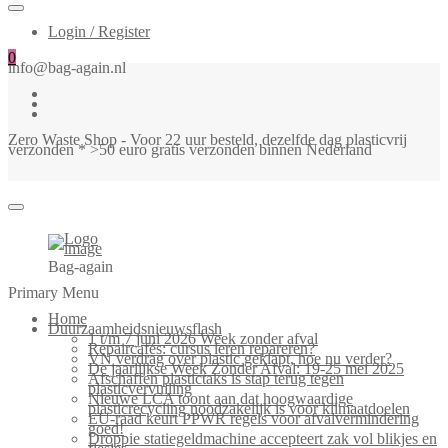
Login / Register
0
info@bag-again.nl
Zero Waste Shop - Voor 22 uur besteld, dezelfde dag plasticvrij
verzonden * >50 euro gratis verzonden binnen Nederland
Bag-again
Primary Menu
Home
Duurzaamheidsnieuwsflash
1 t/m 7 juni 2026 Week zonder afval
Repaircafés: cursus leren repareren?
VN verdrag over plastic geklapt, hoe nu verder?
De jaarlijkse Week Zonder Afval: 19-25 mei 2025
Afschaffen plastictaks is stap terug tegen
plasticvervuiling
Nieuwe LCA toont aan dat hoogwaardige
plasticrecycling noodzakelijk is voor klimaatdoelen
EU-raad keurt PPWR regels voor afvalvermindering
goed!
Droppie statiegeldmachine accepteert zak vol blikjes en