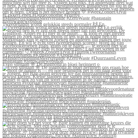
Tweedehands wordt gelukkig steeds normaler 🙌 En
Even stilstaan 🌸 De magnolia in bloei herinnert o
#zerowaste #duurzaamleven #bewustleven #minderplas
Hier doen we het voor 💚 Blije klanten én duurzame