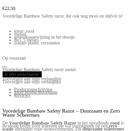
€
22,50
Voordelige Bambaw Safety razor, die ook nog mooi en stijlvol is!
kleur: rood
metaal
gebruiksaanwijzing in het doosje
incl. 5 mesjes
zonder plastic verzonden
Op voorraad
Voordelige Bambaw Safety razor aantal
In mijn winkelmandje
Toevoegen aan mijn verlanglijst
Toevoegen aan mijn verlanglijst
Productomschrijving
Meer productinformatie
Reviews
Voordelige Bambaw Safety Razor – Duurzaam en Zero
Waste Scheermes
De
Voordelige Bambaw Safety Razor
in het opvallende
rood
is
de ideale keuze voor iedereen die wil overstappen op een
zero
waste
alternatief voor wegwerpmesjes. Dit
duurzame scheermes