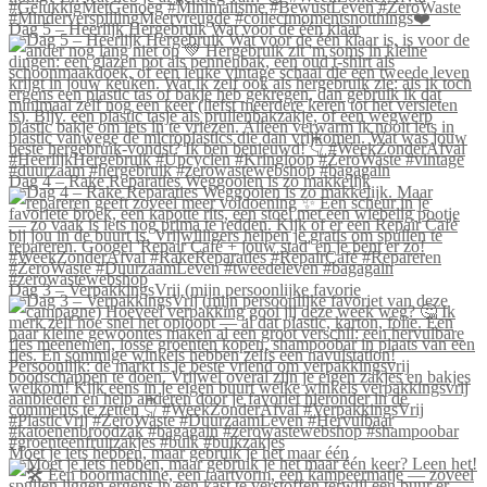
Dag 5 – Heerlijk Hergebruik Wat voor de één klaar
Dag 4 – Rake Reparaties Weggooien is zo makkelijk
Dag 3 – VerpakkingsVrij (mijn persoonlijke favorie
Moet je iets hebben, maar gebruik je het maar één