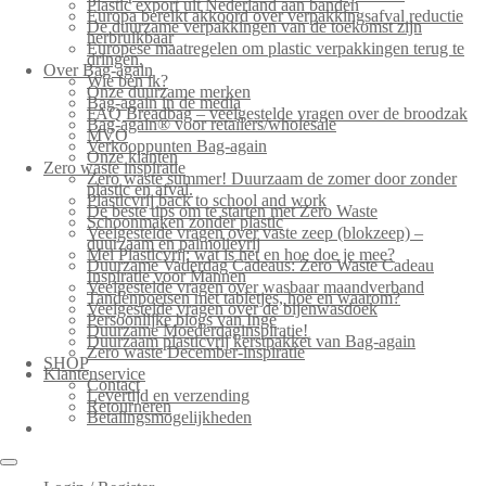
Plastic export uit Nederland aan banden
Europa bereikt akkoord over verpakkingsafval reductie
De duurzame verpakkingen van de toekomst zijn
herbruikbaar
Europese maatregelen om plastic verpakkingen terug te
dringen.
Over Bag-again
Wie ben ik?
Onze duurzame merken
Bag-again in de media
FAQ Breadbag – veelgestelde vragen over de broodzak
Bag-again® voor retailers/wholesale
MVO
Verkooppunten Bag-again
Onze klanten
Zero waste inspiratie
Zero waste summer! Duurzaam de zomer door zonder
plastic en afval.
Plasticvrij back to school and work
De beste tips om te starten met Zero Waste
Schoonmaken zonder plastic
Veelgestelde vragen over vaste zeep (blokzeep) –
duurzaam en palmolievrij
Mei Plasticvrij: wat is het en hoe doe je mee?
Duurzame Vaderdag Cadeaus: Zero Waste Cadeau
Inspiratie voor Mannen
Veelgestelde vragen over wasbaar maandverband
Tandenpoetsen met tabletjes, hoe en waarom?
Veelgestelde vragen over de bijenwasdoek
Persoonlijke blogs van Inge
Duurzame Moederdaginspiratie!
Duurzaam plasticvrij kerstpakket van Bag-again
Zero waste December-inspiratie
SHOP
Klantenservice
Contact
Levertijd en verzending
Retourneren
Betalingsmogelijkheden