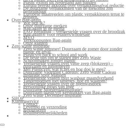
Plastic export uit Nederland aan banden
Europa bereikt akkoord over verpakkingsafval reductie
De duurzame verpakkingen van de toekomst zijn
herbruikbaar
Europese maatregelen om plastic verpakkingen terug te
dringen.
Over Bag-again
Wie ben ik?
Onze duurzame merken
Bag-again in de media
FAQ Breadbag – veelgestelde vragen over de broodzak
Bag-again® voor retailers/wholesale
MVO
Verkooppunten Bag-again
Onze klanten
Zero waste inspiratie
Zero waste summer! Duurzaam de zomer door zonder
plastic en afval.
Plasticvrij back to school and work
De beste tips om te starten met Zero Waste
Schoonmaken zonder plastic
Veelgestelde vragen over vaste zeep (blokzeep) –
duurzaam en palmolievrij
Mei Plasticvrij: wat is het en hoe doe je mee?
Duurzame Vaderdag Cadeaus: Zero Waste Cadeau
Inspiratie voor Mannen
Veelgestelde vragen over wasbaar maandverband
Tandenpoetsen met tabletjes, hoe en waarom?
Veelgestelde vragen over de bijenwasdoek
Persoonlijke blogs van Inge
Duurzame Moederdaginspiratie!
Duurzaam plasticvrij kerstpakket van Bag-again
Zero waste December-inspiratie
SHOP
Klantenservice
Contact
Levertijd en verzending
Retourneren
Betalingsmogelijkheden