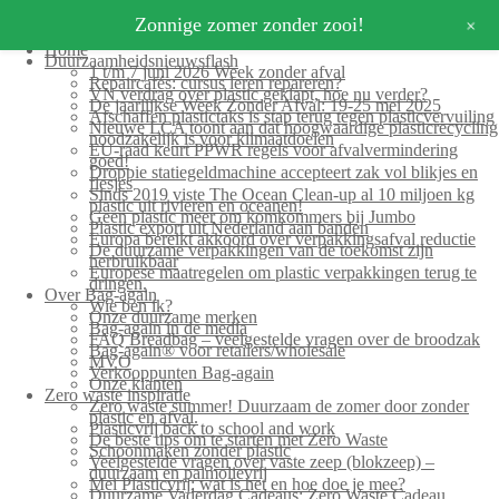
Search for:
+
Zonnige zomer zonder zooi!
Home
Duurzaamheidsnieuwsflash
1 t/m 7 juni 2026 Week zonder afval
Repaircafés: cursus leren repareren?
VN verdrag over plastic geklapt, hoe nu verder?
De jaarlijkse Week Zonder Afval: 19-25 mei 2025
Afschaffen plastictaks is stap terug tegen plasticvervuiling
Nieuwe LCA toont aan dat hoogwaardige plasticrecycling
noodzakelijk is voor klimaatdoelen
EU-raad keurt PPWR regels voor afvalvermindering
goed!
Droppie statiegeldmachine accepteert zak vol blikjes en
flesjes
Sinds 2019 viste The Ocean Clean-up al 10 miljoen kg
plastic uit rivieren en oceanen!
Geen plastic meer om komkommers bij Jumbo
Plastic export uit Nederland aan banden
Europa bereikt akkoord over verpakkingsafval reductie
De duurzame verpakkingen van de toekomst zijn
herbruikbaar
Europese maatregelen om plastic verpakkingen terug te
dringen.
Over Bag-again
Wie ben ik?
Onze duurzame merken
Bag-again in de media
FAQ Breadbag – veelgestelde vragen over de broodzak
Bag-again® voor retailers/wholesale
MVO
Verkooppunten Bag-again
Onze klanten
Zero waste inspiratie
Zero waste summer! Duurzaam de zomer door zonder
plastic en afval.
Plasticvrij back to school and work
De beste tips om te starten met Zero Waste
Schoonmaken zonder plastic
Veelgestelde vragen over vaste zeep (blokzeep) –
duurzaam en palmolievrij
Mei Plasticvrij: wat is het en hoe doe je mee?
Duurzame Vaderdag Cadeaus: Zero Waste Cadeau