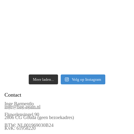
Meer laden...
Volg op Instagram
Contact
Inge Barmentlo
inge@bag-again.nl
Fluwelensingel 90
2806 CG Gouda (geen bezoekadres)
BTW: NL001969030B24
KvK: 61958220