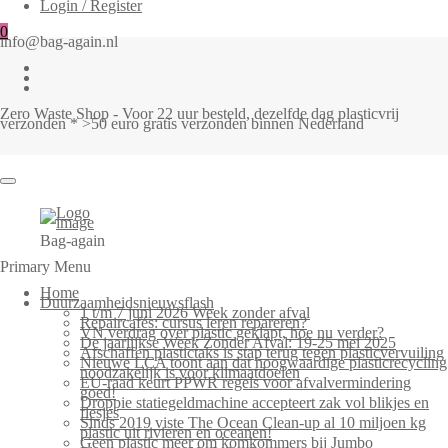
Login / Register
0
info@bag-again.nl
Zero Waste Shop - Voor 22 uur besteld, dezelfde dag plasticvrij
verzonden * >50 euro gratis verzonden binnen Nederland
Bag-again
Primary Menu
Home
Duurzaamheidsnieuwsflash
1 t/m 7 juni 2026 Week zonder afval
Repaircafés: cursus leren repareren?
VN verdrag over plastic geklapt, hoe nu verder?
De jaarlijkse Week Zonder Afval: 19-25 mei 2025
Afschaffen plastictaks is stap terug tegen plasticvervuiling
Nieuwe LCA toont aan dat hoogwaardige plasticrecycling
noodzakelijk is voor klimaatdoelen
EU-raad keurt PPWR regels voor afvalvermindering
goed!
Droppie statiegeldmachine accepteert zak vol blikjes en
flesjes
Sinds 2019 viste The Ocean Clean-up al 10 miljoen kg
plastic uit rivieren en oceanen!
Geen plastic meer om komkommers bij Jumbo