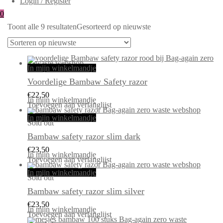
Login / Register
0
Toont alle 9 resultaten
Gesorteerd op nieuwste
In mijn winkelmandje
Voordelige Bambaw Safety razor
€
22,50
In mijn winkelmandje
Toevoegen aan verlanglijst
In mijn winkelmandje
Sold out
Bambaw safety razor slim dark
€
23,50
In mijn winkelmandje
Toevoegen aan verlanglijst
In mijn winkelmandje
Sold out
Bambaw safety razor slim silver
€
23,50
In mijn winkelmandje
Toevoegen aan verlanglijst