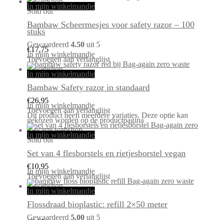
In mijn winkelmandje
Sold out
Bambaw Scheermesjes voor safety razor – 100
stuks
Gewaardeerd
4.50
uit 5
€
17,75
In mijn winkelmandje
Toevoegen aan verlanglijst
In mijn winkelmandje
Bambaw Safety razor in standaard
€
26,95
In mijn winkelmandje
Toevoegen aan verlanglijst
Dit product heeft meerdere variaties. Deze optie kan
gekozen worden op de productpagina
In mijn winkelmandje
Sold out
Set van 4 flesborstels en rietjesborstel vegan
€
10,95
In mijn winkelmandje
Toevoegen aan verlanglijst
In mijn winkelmandje
Flossdraad bioplastic: refill 2×50 meter
Gewaardeerd
5.00
uit 5