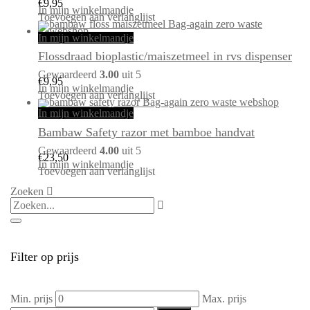
€
9,95
In mijn winkelmandje
Toevoegen aan verlanglijst
In mijn winkelmandje
Flossdraad bioplastic/maiszetmeel in rvs dispenser
Gewaardeerd
3.00
uit 5
€
9,95
In mijn winkelmandje
Toevoegen aan verlanglijst
In mijn winkelmandje
Bambaw Safety razor met bamboe handvat
Gewaardeerd
4.00
uit 5
€
23,50
In mijn winkelmandje
Toevoegen aan verlanglijst
Zoeken
Filter op prijs
Min. prijs
Max. prijs