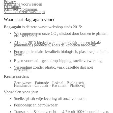
Privacy
Algemene voorwaarden
Disclaimer
Affiliates programma
Vind meer zero waste tips
Waar staat Bag-again voor?
Bag‑again
is dé zero waste webshop sinds 2015:
We compenseren onze CO₂-uitstoot door bomen te planten
via Trees for All.
Al sinds 2015 bieden we duurzame, fairtrade en lokale
(handmade) producten, zoals de katoenen broodzak.
Focus op circulaire kwaliteit: biologisch, plasticvrij en built-
to-last.
Eigen voorraad – geen dropshipping, snelle verwerking.
Verzending zonder plastic, vaak dezelfde dag nog
verzonden.
Kernwaarden:
Zero waste · Fairtrade · Lokaal · Biologisch ·
Handmade · Circulair · Kwaliteit · Plasticvrij
Voordelen voor jou:
Snelle, plasticvrije levering uit onze voorraad.
Persoonlijk en betrouwbaar
Transparant & klantgericht — 4,7⭐ uit 100+ beoordelingen.