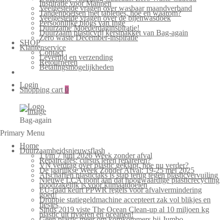
Inspiratie voor Mannen
Veelgestelde vragen over wasbaar maandverband
Tandenpoetsen met tabletjes, hoe en waarom?
Veelgestelde vragen over de bijenwasdoek
Persoonlijke blogs van Inge
Duurzame Moederdaginspiratie!
Duurzaam plasticvrij kerstpakket van Bag-again
Zero waste December-inspiratie
SHOP
Klantenservice
Contact
Levertijd en verzending
Retourneren
Betalingsmogelijkheden
Login
Shopping cart
0
Bag-again
Primary Menu
Home
Duurzaamheidsnieuwsflash
1 t/m 7 juni 2026 Week zonder afval
Repaircafés: cursus leren repareren?
VN verdrag over plastic geklapt, hoe nu verder?
De jaarlijkse Week Zonder Afval: 19-25 mei 2025
Afschaffen plastictaks is stap terug tegen plasticvervuiling
Nieuwe LCA toont aan dat hoogwaardige plasticrecycling
noodzakelijk is voor klimaatdoelen
EU-raad keurt PPWR regels voor afvalvermindering
goed!
Droppie statiegeldmachine accepteert zak vol blikjes en
flesjes
Sinds 2019 viste The Ocean Clean-up al 10 miljoen kg
plastic uit rivieren en oceanen!
Geen plastic meer om komkommers bij Jumbo