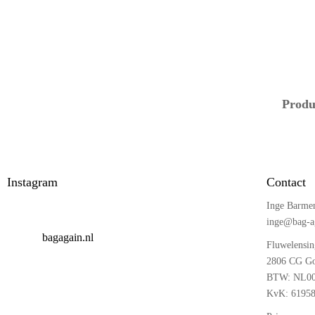
Produ
Instagram
Contact
Inge Barme
inge@bag-a
bagagain.nl
Fluwelensin
2806 CG Go
BTW: NL00
KvK: 6195