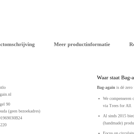
ctomschrijving
Meer productinformatie
R
Waar staat Bag-a
ntlo
Bag‑again
is dé zero
gain.nl
We compenseren o
gel 90
via Trees for All.
uda (geen bezoekadres)
Al sinds 2015 bie
1969030B24
(handmade) produc
8220
Focus op circulaire