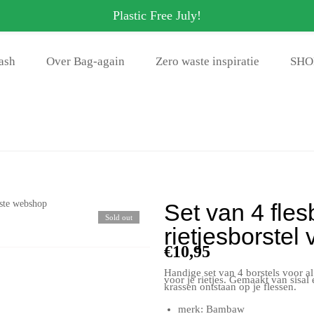
Plastic Free July!
o Waste Shop - Voor 22 uur besteld, dezelfde dag plasticvrij verzonden * >50 
ash
Over Bag-again
Zero waste inspiratie
SHO
Set van 4 fles
Sold out
rietjesborstel
€
10,95
Handige set van 4 borstels voor al
voor je rietjes. Gemaakt van sisal
krassen ontstaan op je flessen.
merk: Bambaw