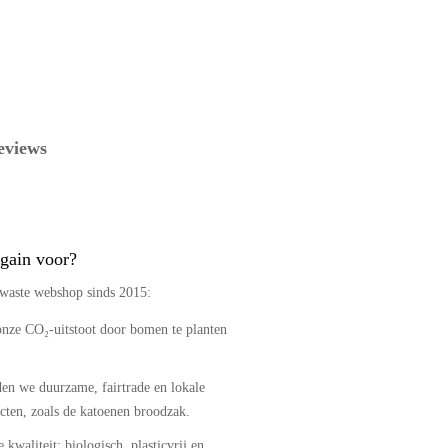
eviews
gain voor?
 waste webshop sinds 2015:
nze CO₂-uitstoot door bomen te planten
den we duurzame, fairtrade en lokale
ten, zoals de katoenen broodzak.
 kwaliteit: biologisch, plasticvrij en