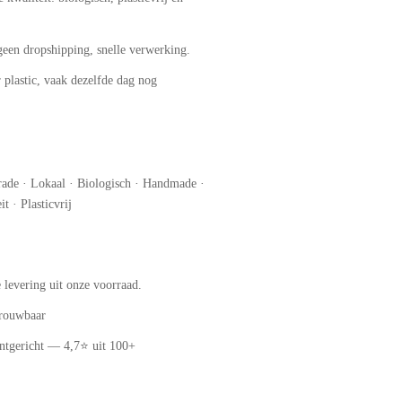
geen dropshipping, snelle verwerking.
 plastic, vaak dezelfde dag nog
trade · Lokaal · Biologisch · Handmade ·
it · Plasticvrij
e levering uit onze voorraad.
etrouwbaar
ntgericht — 4,7⭐ uit 100+