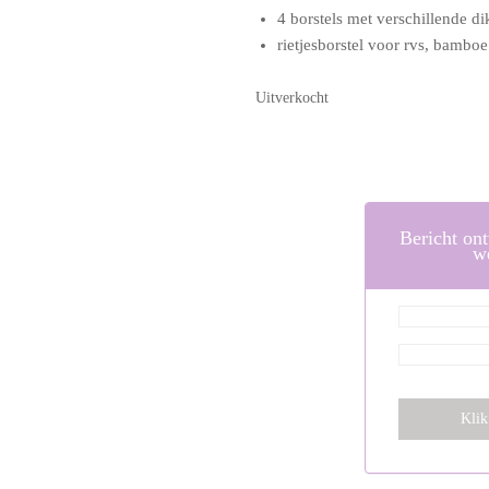
4 borstels met verschillende di
rietjesborstel voor rvs, bamboe
Uitverkocht
Bericht on
w