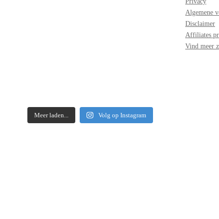
Privacy
Algemene v
Disclaimer
Affiliates 
Vind meer z
Meer laden...
Volg op Instagram