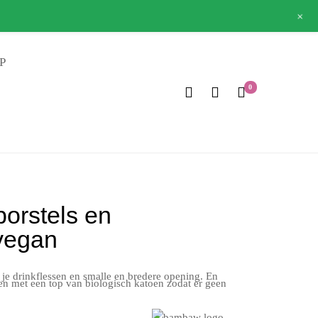
+
euro gratis verzonden binnen Nederland
P
0
borstels en
 vegan
 je drinkflessen en smalle en bredere opening. En
 en met een top van biologisch katoen zodat er geen