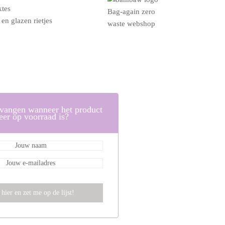
ktes
 en glazen rietjes
tvangen wanneer het product
eer op voorraad is?