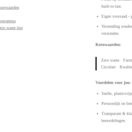
built-to-last.
oorwaarden
Eigen voorraad – 
programma
Verzending zonder
ero waste tips
verzonden.
Kernwaarden:
Zero waste · Fair
Circulair · Kwalite
Voordelen voor jou:
Snelle, plasticvrij
Persoonlijk en b
Transparant & kla
beoordelingen.