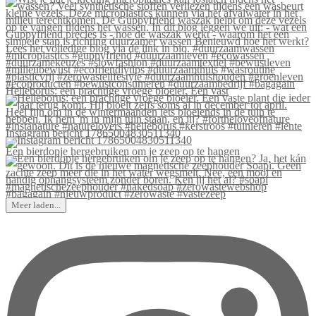
Helleborus: een prachtige vroege bloeier. Een vast
Instagram bericht 17865004830511340
Een bierdopje hergebruiken om je zeep op te hangen
Meer laden...