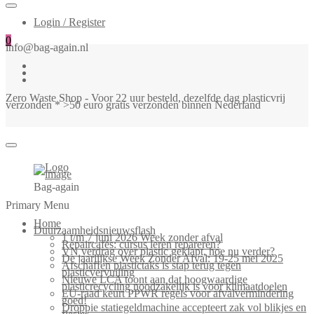
Login / Register
0
info@bag-again.nl
Zero Waste Shop - Voor 22 uur besteld, dezelfde dag plasticvrij
verzonden * >50 euro gratis verzonden binnen Nederland
Bag-again
Primary Menu
Home
Duurzaamheidsnieuwsflash
1 t/m 7 juni 2026 Week zonder afval
Repaircafés: cursus leren repareren?
VN verdrag over plastic geklapt, hoe nu verder?
De jaarlijkse Week Zonder Afval: 19-25 mei 2025
Afschaffen plastictaks is stap terug tegen
plasticvervuiling
Nieuwe LCA toont aan dat hoogwaardige
plasticrecycling noodzakelijk is voor klimaatdoelen
EU-raad keurt PPWR regels voor afvalvermindering
goed!
Droppie statiegeldmachine accepteert zak vol blikjes en