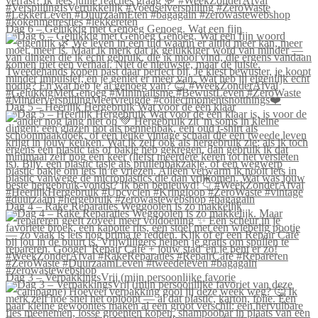
Dag 6 – Gelukkig met Genoeg Genoeg. Wat een fijn
Dag 5 – Heerlijk Hergebruik Wat voor de één klaar
Dag 4 – Rake Reparaties Weggooien is zo makkelijk
Dag 3 – VerpakkingsVrij (mijn persoonlijke favorie