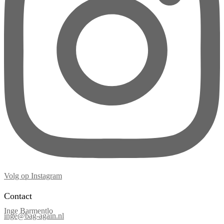
Volg op Instagram
Contact
Inge Barmentlo
inge@bag-again.nl