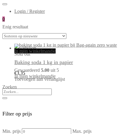
Login / Register
0
Enig resultaat
In mijn winkelmandje
Sold out
Baking soda 1 kg in papier
Gewaardeerd
5.00
uit 5
€
3,35
In mijn winkelmandje
Toevoegen aan verlanglijst
Zoeken
Filter op prijs
Min. prijs
Max. prijs