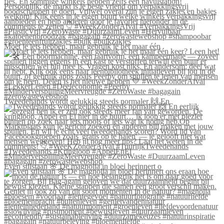
Moet je iets hebben, maar gebruik je het maar één
Tweedehands wordt gelukkig steeds normaler 🙌 En
Even stilstaan 🌸 De magnolia in bloei herinnert o