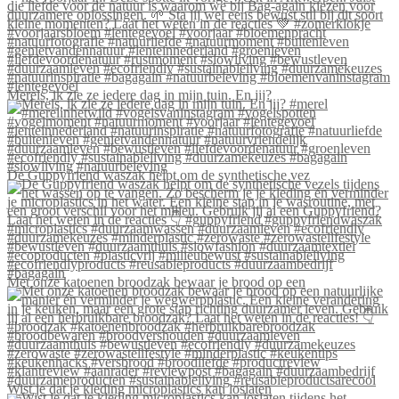
Merels, ik zie ze iedere dag in mijn tuin. En jij?
De Guppyfriend waszak helpt om de synthetische vez
Met onze katoenen broodzak bewaar je brood op een
Wist je dat je kleding microplastics kan loslaten