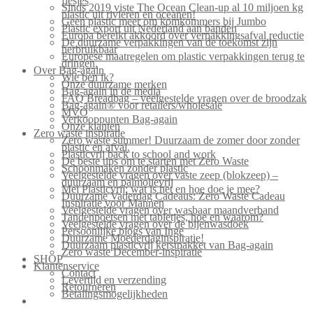
flesjes
Sinds 2019 viste The Ocean Clean-up al 10 miljoen kg
plastic uit rivieren en oceanen!
Geen plastic meer om komkommers bij Jumbo
Plastic export uit Nederland aan banden
Europa bereikt akkoord over verpakkingsafval reductie
De duurzame verpakkingen van de toekomst zijn
herbruikbaar
Europese maatregelen om plastic verpakkingen terug te
dringen.
Over Bag-again
Wie ben ik?
Onze duurzame merken
Bag-again in de media
FAQ Breadbag – veelgestelde vragen over de broodzak
Bag-again® voor retailers/wholesale
MVO
Verkooppunten Bag-again
Onze klanten
Zero waste inspiratie
Zero waste summer! Duurzaam de zomer door zonder
plastic en afval.
Plasticvrij back to school and work
De beste tips om te starten met Zero Waste
Schoonmaken zonder plastic
Veelgestelde vragen over vaste zeep (blokzeep) –
duurzaam en palmolievrij
Mei Plasticvrij: wat is het en hoe doe je mee?
Duurzame Vaderdag Cadeaus: Zero Waste Cadeau
Inspiratie voor Mannen
Veelgestelde vragen over wasbaar maandverband
Tandenpoetsen met tabletjes, hoe en waarom?
Veelgestelde vragen over de bijenwasdoek
Persoonlijke blogs van Inge
Duurzame Moederdaginspiratie!
Duurzaam plasticvrij kerstpakket van Bag-again
Zero waste December-inspiratie
SHOP
Klantenservice
Contact
Levertijd en verzending
Retourneren
Betalingsmogelijkheden