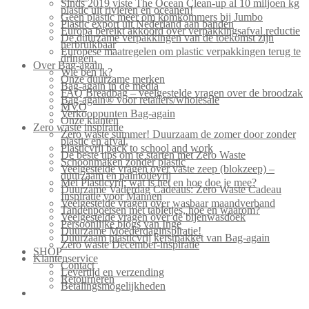
Sinds 2019 viste The Ocean Clean-up al 10 miljoen kg
plastic uit rivieren en oceanen!
Geen plastic meer om komkommers bij Jumbo
Plastic export uit Nederland aan banden
Europa bereikt akkoord over verpakkingsafval reductie
De duurzame verpakkingen van de toekomst zijn
herbruikbaar
Europese maatregelen om plastic verpakkingen terug te
dringen.
Over Bag-again
Wie ben ik?
Onze duurzame merken
Bag-again in de media
FAQ Breadbag – veelgestelde vragen over de broodzak
Bag-again® voor retailers/wholesale
MVO
Verkooppunten Bag-again
Onze klanten
Zero waste inspiratie
Zero waste summer! Duurzaam de zomer door zonder
plastic en afval.
Plasticvrij back to school and work
De beste tips om te starten met Zero Waste
Schoonmaken zonder plastic
Veelgestelde vragen over vaste zeep (blokzeep) –
duurzaam en palmolievrij
Mei Plasticvrij: wat is het en hoe doe je mee?
Duurzame Vaderdag Cadeaus: Zero Waste Cadeau
Inspiratie voor Mannen
Veelgestelde vragen over wasbaar maandverband
Tandenpoetsen met tabletjes, hoe en waarom?
Veelgestelde vragen over de bijenwasdoek
Persoonlijke blogs van Inge
Duurzame Moederdaginspiratie!
Duurzaam plasticvrij kerstpakket van Bag-again
Zero waste December-inspiratie
SHOP
Klantenservice
Contact
Levertijd en verzending
Retourneren
Betalingsmogelijkheden