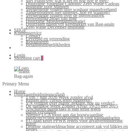
Mei Plasticvrij: wat is het en hoe doe je mee?
Duurzame Vaderdag Cadeaus: Zero Waste Cadeau
Inspiratie voor Mannen
Veelgestelde vragen over wasbaar maandverband
Tandenpoetsen met tabletjes, hoe en waarom?
Veelgestelde vragen over de bijenwasdoek
Persoonlijke blogs van Inge
Duurzame Moederdaginspiratie!
Duurzaam plasticvrij kerstpakket van Bag-again
Zero waste December-inspiratie
SHOP
Klantenservice
Contact
Levertijd en verzending
Retourneren
Betalingsmogelijkheden
Login
Shopping cart
0
Bag-again
Primary Menu
Home
Duurzaamheidsnieuwsflash
1 t/m 7 juni 2026 Week zonder afval
Repaircafés: cursus leren repareren?
VN verdrag over plastic geklapt, hoe nu verder?
De jaarlijkse Week Zonder Afval: 19-25 mei 2025
Afschaffen plastictaks is stap terug tegen
plasticvervuiling
Nieuwe LCA toont aan dat hoogwaardige
plasticrecycling noodzakelijk is voor klimaatdoelen
EU-raad keurt PPWR regels voor afvalvermindering
goed!
Droppie statiegeldmachine accepteert zak vol blikjes en
flesjes