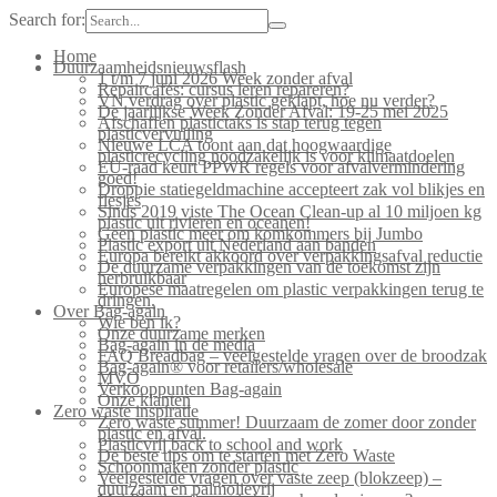
Search for:
Home
Duurzaamheidsnieuwsflash
1 t/m 7 juni 2026 Week zonder afval
Repaircafés: cursus leren repareren?
VN verdrag over plastic geklapt, hoe nu verder?
De jaarlijkse Week Zonder Afval: 19-25 mei 2025
Afschaffen plastictaks is stap terug tegen
plasticvervuiling
Nieuwe LCA toont aan dat hoogwaardige
plasticrecycling noodzakelijk is voor klimaatdoelen
EU-raad keurt PPWR regels voor afvalvermindering
goed!
Droppie statiegeldmachine accepteert zak vol blikjes en
flesjes
Sinds 2019 viste The Ocean Clean-up al 10 miljoen kg
plastic uit rivieren en oceanen!
Geen plastic meer om komkommers bij Jumbo
Plastic export uit Nederland aan banden
Europa bereikt akkoord over verpakkingsafval reductie
De duurzame verpakkingen van de toekomst zijn
herbruikbaar
Europese maatregelen om plastic verpakkingen terug te
dringen.
Over Bag-again
Wie ben ik?
Onze duurzame merken
Bag-again in de media
FAQ Breadbag – veelgestelde vragen over de broodzak
Bag-again® voor retailers/wholesale
MVO
Verkooppunten Bag-again
Onze klanten
Zero waste inspiratie
Zero waste summer! Duurzaam de zomer door zonder
plastic en afval.
Plasticvrij back to school and work
De beste tips om te starten met Zero Waste
Schoonmaken zonder plastic
Veelgestelde vragen over vaste zeep (blokzeep) –
duurzaam en palmolievrij