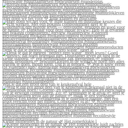
#zerowaste #duurzaamleven #bewustleven #minderplas
Hier doen we het voor 💚 Blije klanten én duurzame
Denk je dat je meteen “perfect zero waste” moet le
Wist je dat een groot deel van je keukenafval hele
Kleine momentjes in de natuur 🌿 Het zomerklokje l