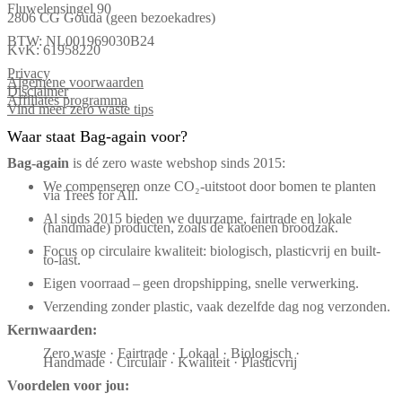
Fluwelensingel 90
2806 CG Gouda (geen bezoekadres)
BTW: NL001969030B24
KvK: 61958220
Privacy
Algemene voorwaarden
Disclaimer
Affiliates programma
Vind meer zero waste tips
Waar staat Bag-again voor?
Bag‑again
is dé zero waste webshop sinds 2015:
We compenseren onze CO₂-uitstoot door bomen te planten
via Trees for All.
Al sinds 2015 bieden we duurzame, fairtrade en lokale
(handmade) producten, zoals de katoenen broodzak.
Focus op circulaire kwaliteit: biologisch, plasticvrij en built-
to-last.
Eigen voorraad – geen dropshipping, snelle verwerking.
Verzending zonder plastic, vaak dezelfde dag nog verzonden.
Kernwaarden:
Zero waste · Fairtrade · Lokaal · Biologisch ·
Handmade · Circulair · Kwaliteit · Plasticvrij
Voordelen voor jou: