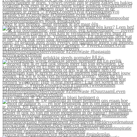
Moet je iets hebben, maar gebruik je het maar één
Tweedehands wordt gelukkig steeds normaler 🙌 En
Even stilstaan 🌸 De magnolia in bloei herinnert o
#zerowaste #duurzaamleven #bewustleven #minderplas