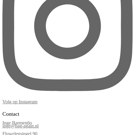
Volg op Instagram
Contact
Inge Barmentlo
inge@bag-again.nl
Fluwelensingel 90