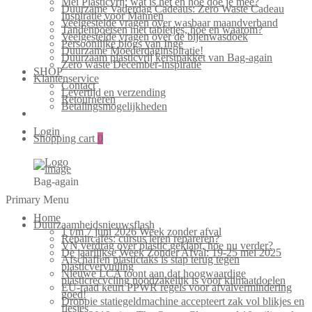
Mei Plasticvrij: wat is het en hoe doe je mee?
Duurzame Vaderdag Cadeaus: Zero Waste Cadeau
Inspiratie voor Mannen
Veelgestelde vragen over wasbaar maandverband
Tandenpoetsen met tabletjes, hoe en waarom?
Veelgestelde vragen over de bijenwasdoek
Persoonlijke blogs van Inge
Duurzame Moederdaginspiratie!
Duurzaam plasticvrij kerstpakket van Bag-again
Zero waste December-inspiratie
SHOP
Klantenservice
Contact
Levertijd en verzending
Retourneren
Betalingsmogelijkheden
Login
Shopping cart
0
Bag-again
Primary Menu
Home
Duurzaamheidsnieuwsflash
1 t/m 7 juni 2026 Week zonder afval
Repaircafés: cursus leren repareren?
VN verdrag over plastic geklapt, hoe nu verder?
De jaarlijkse Week Zonder Afval: 19-25 mei 2025
Afschaffen plastictaks is stap terug tegen
plasticvervuiling
Nieuwe LCA toont aan dat hoogwaardige
plasticrecycling noodzakelijk is voor klimaatdoelen
EU-raad keurt PPWR regels voor afvalvermindering
goed!
Droppie statiegeldmachine accepteert zak vol blikjes en
flesjes