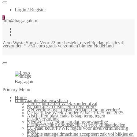
Login / Register
0
info@bag-again.nl
Zero Waste Shop - Voor 22 uur besteld, dezelfde dag plasticvrij
verzonden * >50 euro gratis verzonden binnen Nederland
Bag-again
Primary Menu
Home
Duurzaamheidsnieuwsflash
1 t/m 7 juni 2026 Week zonder afval
Repaircafés: cursus leren repareren?
VN verdrag over plastic geklapt, hoe nu verder?
De jaarlijkse Week Zonder Afval: 19-25 mei 2025
Afschaffen plastictaks is stap terug tegen
plasticvervuiling
Nieuwe LCA toont aan dat hoogwaardige
plasticrecycling noodzakelijk is voor klimaatdoelen
EU-raad keurt PPWR regels voor afvalvermindering
goed!
Droppie statiegeldmachine accepteert zak vol blikjes en