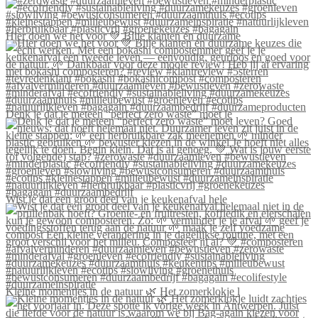
Hier doen we het voor 💚 Blije klanten én duurzame
Denk je dat je meteen “perfect zero waste” moet le
Wist je dat een groot deel van je keukenafval hele
Kleine momentjes in de natuur 🌿 Het zomerklokje l