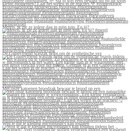
Merels, ik zie ze iedere dag in mijn tuin. En jij?
De Guppyfriend waszak helpt om de synthetische vez
Met onze katoenen broodzak bewaar je brood op een
Wist je dat je kleding microplastics kan loslaten