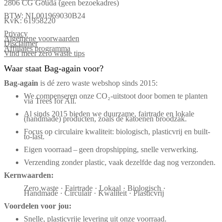
2806 CG Gouda (geen bezoekadres)
BTW: NL001969030B24
KvK: 61958220
Privacy
Algemene voorwaarden
Disclaimer
Affiliates programma
Vind meer zero waste tips
Waar staat Bag-again voor?
Bag‑again
is dé zero waste webshop sinds 2015:
We compenseren onze CO₂-uitstoot door bomen te planten
via Trees for All.
Al sinds 2015 bieden we duurzame, fairtrade en lokale
(handmade) producten, zoals de katoenen broodzak.
Focus op circulaire kwaliteit: biologisch, plasticvrij en built-
to-last.
Eigen voorraad – geen dropshipping, snelle verwerking.
Verzending zonder plastic, vaak dezelfde dag nog verzonden.
Kernwaarden:
Zero waste · Fairtrade · Lokaal · Biologisch ·
Handmade · Circulair · Kwaliteit · Plasticvrij
Voordelen voor jou:
Snelle, plasticvrije levering uit onze voorraad.