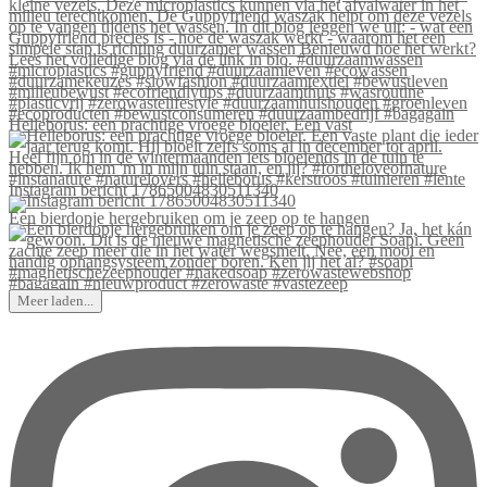
Helleborus: een prachtige vroege bloeier. Een vast
Instagram bericht 17865004830511340
Een bierdopje hergebruiken om je zeep op te hangen
Meer laden...