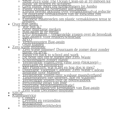
Sinds 2019 viste The Ocean Clean-up al 10 miljoen kg
plastic uit rivieren en oceanen!
Geen plastic meer om komkommers bij Jumbo
Plastic export uit Nederland aan banden
Europa bereikt akkoord over verpakkingsafval reductie
De duurzame verpakkingen van de toekomst zijn
herbruikbaar
Europese maatregelen om plastic verpakkingen terug te
dringen.
Over Bag-again
Wie ben ik?
Onze duurzame merken
Bag-again in de media
FAQ Breadbag – veelgestelde vragen over de broodzak
Bag-again® voor retailers/wholesale
MVO
Verkooppunten Bag-again
Onze klanten
Zero waste inspiratie
Zero waste summer! Duurzaam de zomer door zonder
plastic en afval.
Plasticvrij back to school and work
De beste tips om te starten met Zero Waste
Schoonmaken zonder plastic
Veelgestelde vragen over vaste zeep (blokzeep) –
duurzaam en palmolievrij
Mei Plasticvrij: wat is het en hoe doe je mee?
Duurzame Vaderdag Cadeaus: Zero Waste Cadeau
Inspiratie voor Mannen
Veelgestelde vragen over wasbaar maandverband
Tandenpoetsen met tabletjes, hoe en waarom?
Veelgestelde vragen over de bijenwasdoek
Persoonlijke blogs van Inge
Duurzame Moederdaginspiratie!
Duurzaam plasticvrij kerstpakket van Bag-again
Zero waste December-inspiratie
SHOP
Klantenservice
Contact
Levertijd en verzending
Retourneren
Betalingsmogelijkheden