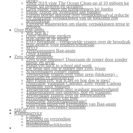
flesjes
Sinds 2019 viste The Ocean Clean-up al 10 miljoen kg
plastic uit rivieren en oceanen!
Geen plastic meer om komkommers bij Jumbo
Plastic export uit Nederland aan banden
Europa bereikt akkoord over verpakkingsafval reductie
De duurzame verpakkingen van de toekomst zijn
herbruikbaar
Europese maatregelen om plastic verpakkingen terug te
dringen.
Over Bag-again
Wie ben ik?
Onze duurzame merken
Bag-again in de media
FAQ Breadbag – veelgestelde vragen over de broodzak
Bag-again® voor retailers/wholesale
MVO
Verkooppunten Bag-again
Onze klanten
Zero waste inspiratie
Zero waste summer! Duurzaam de zomer door zonder
plastic en afval.
Plasticvrij back to school and work
De beste tips om te starten met Zero Waste
Schoonmaken zonder plastic
Veelgestelde vragen over vaste zeep (blokzeep) –
duurzaam en palmolievrij
Mei Plasticvrij: wat is het en hoe doe je mee?
Duurzame Vaderdag Cadeaus: Zero Waste Cadeau
Inspiratie voor Mannen
Veelgestelde vragen over wasbaar maandverband
Tandenpoetsen met tabletjes, hoe en waarom?
Veelgestelde vragen over de bijenwasdoek
Persoonlijke blogs van Inge
Duurzame Moederdaginspiratie!
Duurzaam plasticvrij kerstpakket van Bag-again
Zero waste December-inspiratie
SHOP
Klantenservice
Contact
Levertijd en verzending
Retourneren
Betalingsmogelijkheden