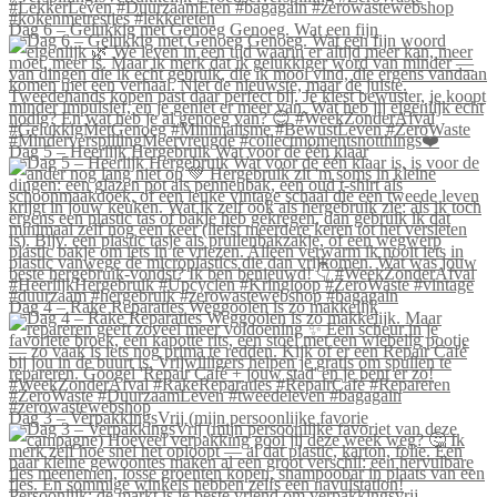
Dag 6 – Gelukkig met Genoeg Genoeg. Wat een fijn
Dag 5 – Heerlijk Hergebruik Wat voor de één klaar
Dag 4 – Rake Reparaties Weggooien is zo makkelijk
Dag 3 – VerpakkingsVrij (mijn persoonlijke favorie