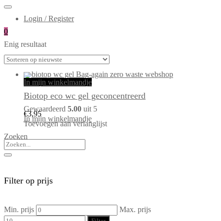
Login / Register
0
Enig resultaat
In mijn winkelmandje
Biotop eco wc gel geconcentreerd
Gewaardeerd
5.00
uit 5
€
3,95
In mijn winkelmandje
Toevoegen aan verlanglijst
Zoeken
Filter op prijs
Min. prijs
Max. prijs
Filter