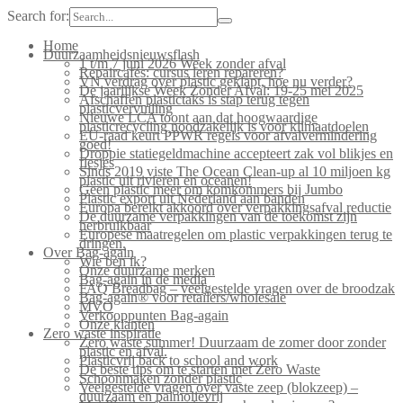
Search for:
Home
Duurzaamheidsnieuwsflash
1 t/m 7 juni 2026 Week zonder afval
Repaircafés: cursus leren repareren?
VN verdrag over plastic geklapt, hoe nu verder?
De jaarlijkse Week Zonder Afval: 19-25 mei 2025
Afschaffen plastictaks is stap terug tegen
plasticvervuiling
Nieuwe LCA toont aan dat hoogwaardige
plasticrecycling noodzakelijk is voor klimaatdoelen
EU-raad keurt PPWR regels voor afvalvermindering
goed!
Droppie statiegeldmachine accepteert zak vol blikjes en
flesjes
Sinds 2019 viste The Ocean Clean-up al 10 miljoen kg
plastic uit rivieren en oceanen!
Geen plastic meer om komkommers bij Jumbo
Plastic export uit Nederland aan banden
Europa bereikt akkoord over verpakkingsafval reductie
De duurzame verpakkingen van de toekomst zijn
herbruikbaar
Europese maatregelen om plastic verpakkingen terug te
dringen.
Over Bag-again
Wie ben ik?
Onze duurzame merken
Bag-again in de media
FAQ Breadbag – veelgestelde vragen over de broodzak
Bag-again® voor retailers/wholesale
MVO
Verkooppunten Bag-again
Onze klanten
Zero waste inspiratie
Zero waste summer! Duurzaam de zomer door zonder
plastic en afval.
Plasticvrij back to school and work
De beste tips om te starten met Zero Waste
Schoonmaken zonder plastic
Veelgestelde vragen over vaste zeep (blokzeep) –
duurzaam en palmolievrij