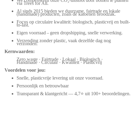
We compenseren onze CO₂-uitstoot door bomen te planten
via Trees for All.
Al sinds 2015 bieden we duurzame, fairtrade en lokale
(handmade) producten, zoals de katoenen broodzak.
Focus op circulaire kwaliteit: biologisch, plasticvrij en built-
to-last.
Eigen voorraad – geen dropshipping, snelle verwerking.
Verzending zonder plastic, vaak dezelfde dag nog
verzonden.
Kernwaarden:
Zero waste · Fairtrade · Lokaal · Biologisch ·
Handmade · Circulair · Kwaliteit · Plasticvrij
Voordelen voor jou:
Snelle, plasticvrije levering uit onze voorraad.
Persoonlijk en betrouwbaar
Transparant & klantgericht — 4,7⭐ uit 100+ beoordelingen.