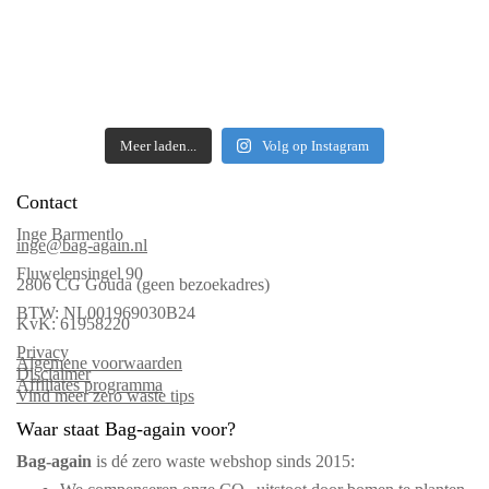
Meer laden...
Volg op Instagram
Contact
Inge Barmentlo
inge@bag-again.nl
Fluwelensingel 90
2806 CG Gouda (geen bezoekadres)
BTW: NL001969030B24
KvK: 61958220
Privacy
Algemene voorwaarden
Disclaimer
Affiliates programma
Vind meer zero waste tips
Waar staat Bag-again voor?
Bag‑again
is dé zero waste webshop sinds 2015: