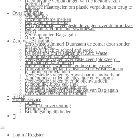
De duurzame verpakkingen van de toekomst zijn
herbruikbaar
Europese maatregelen om plastic verpakkingen terug te
dringen.
Over Bag-again
Wie ben ik?
Onze duurzame merken
Bag-again in de media
FAQ Breadbag – veelgestelde vragen over de broodzak
Bag-again® voor retailers/wholesale
MVO
Verkooppunten Bag-again
Onze klanten
Zero waste inspiratie
Zero waste summer! Duurzaam de zomer door zonder
plastic en afval.
Plasticvrij back to school and work
De beste tips om te starten met Zero Waste
Schoonmaken zonder plastic
Veelgestelde vragen over vaste zeep (blokzeep) –
duurzaam en palmolievrij
Mei Plasticvrij: wat is het en hoe doe je mee?
Duurzame Vaderdag Cadeaus: Zero Waste Cadeau
Inspiratie voor Mannen
Veelgestelde vragen over wasbaar maandverband
Tandenpoetsen met tabletjes, hoe en waarom?
Veelgestelde vragen over de bijenwasdoek
Persoonlijke blogs van Inge
Duurzame Moederdaginspiratie!
Duurzaam plasticvrij kerstpakket van Bag-again
Zero waste December-inspiratie
SHOP
Klantenservice
Contact
Levertijd en verzending
Retourneren
Betalingsmogelijkheden
Login / Register