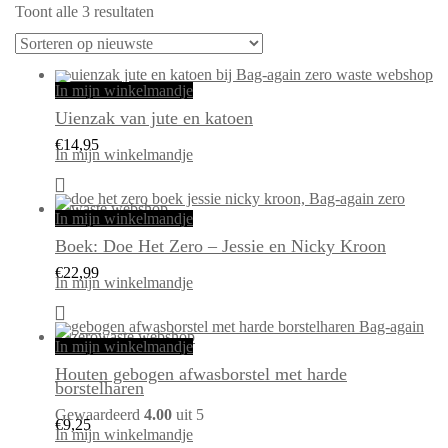
Gesorteerd
Toont alle 3 resultaten
op
nieuwste
In mijn winkelmandje
Uienzak van jute en katoen
€
14,95
In mijn winkelmandje
In mijn winkelmandje
Boek: Doe Het Zero – Jessie en Nicky Kroon
€
22,99
In mijn winkelmandje
In mijn winkelmandje
Houten gebogen afwasborstel met harde
borstelharen
Gewaardeerd
4.00
uit 5
€
9,25
In mijn winkelmandje