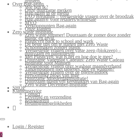
dringen.
Over Bag-again
Wie ben ik?
Onze duurzame merken
Bag-again in de media
FAQ Breadbag – veelgestelde vragen over de broodzak
Bag-again® voor retailers/wholesale
MVO
Verkooppunten Bag-again
Onze klanten
Zero waste inspiratie
Zero waste summer! Duurzaam de zomer door zonder
plastic en afval.
Plasticvrij back to school and work
De beste tips om te starten met Zero Waste
Schoonmaken zonder plastic
Veelgestelde vragen over vaste zeep (blokzeep) –
duurzaam en palmolievrij
Mei Plasticvrij: wat is het en hoe doe je mee?
Duurzame Vaderdag Cadeaus: Zero Waste Cadeau
Inspiratie voor Mannen
Veelgestelde vragen over wasbaar maandverband
Tandenpoetsen met tabletjes, hoe en waarom?
Veelgestelde vragen over de bijenwasdoek
Persoonlijke blogs van Inge
Duurzame Moederdaginspiratie!
Duurzaam plasticvrij kerstpakket van Bag-again
Zero waste December-inspiratie
SHOP
Klantenservice
Contact
Levertijd en verzending
Retourneren
Betalingsmogelijkheden
Login / Register
0