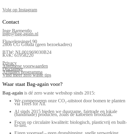
Volg op Instagram
Contact
Inge Barmentlo
inge@bag-again.nl
Fluwelensingel 90
2806 CG Gouda (geen bezoekadres)
BTW: NL001969030B24
KvK: 61958220
Privacy
Algemene voorwaarden
Disclaimer
Affiliates programma
Vind meer zero waste tips
Waar staat Bag-again voor?
Bag‑again
is dé zero waste webshop sinds 2015:
We compenseren onze CO₂-uitstoot door bomen te planten
via Trees for All.
Al sinds 2015 bieden we duurzame, fairtrade en lokale
(handmade) producten, zoals de katoenen broodzak.
Focus op circulaire kwaliteit: biologisch, plasticvrij en built-
to-last.
Eigen voorraad – geen dropshipping, snelle verwerking.