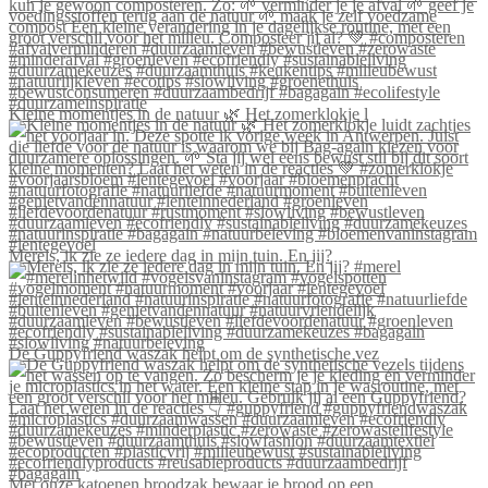
Kleine momentjes in de natuur 🌿 Het zomerklokje l
Merels, ik zie ze iedere dag in mijn tuin. En jij?
De Guppyfriend waszak helpt om de synthetische vez
Met onze katoenen broodzak bewaar je brood op een