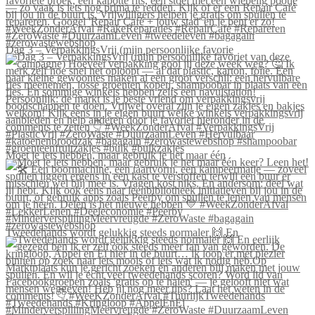
Dag 3 – VerpakkingsVrij (mijn persoonlijke favorie
Moet je iets hebben, maar gebruik je het maar één
Tweedehands wordt gelukkig steeds normaler 🙌 En