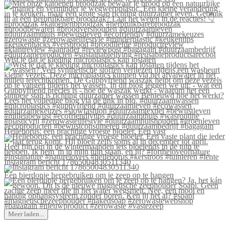
Wist je dat je kleding microplastics kan loslaten
Helleborus: een prachtige vroege bloeier. Een vast
Instagram bericht 17865004830511340
Een bierdopje hergebruiken om je zeep op te hangen
Meer laden...