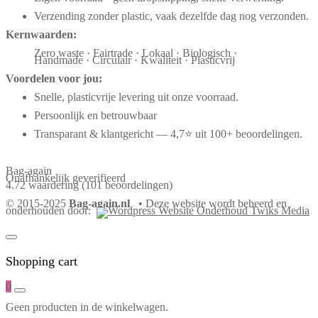
Verzending zonder plastic, vaak dezelfde dag nog verzonden.
Kernwaarden:
Zero waste · Fairtrade · Lokaal · Biologisch ·
Handmade · Circulair · Kwaliteit · Plasticvrij
Voordelen voor jou:
Snelle, plasticvrije levering uit onze voorraad.
Persoonlijk en betrouwbaar
Transparant & klantgericht — 4,7⭐ uit 100+ beoordelingen.
Bag-again
Onafhankelijk geverifieerd
4.72 waardering
(101 beoordelingen)
© 2015-2025
Bag-again.nl
• Deze website wordt beheerd en
onderhouden door:
Shopping cart
0
Geen producten in de winkelwagen.