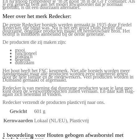
En na afloop composteer je ‘m of gooit ‘m in de GFT container. Als
je erg gehecht bent aan het model afwasborstel dat je normaal
gebruikt, is dit een duurzaam alternatief.
Meer over het merk Redecker:
De eerste Redecker borstels werden gemaakt in 1935 door Friedel
Redecker, die blind was. Nu is het een groot Duits bedrijf dat
duurzame, degelijke producten maakt uit hernieuwbare bron. Het
bedrijf is inmiddels aanbeland bij de derde generatie.
De producten die zij maken zijn:
mooi
functioneel
praktisch
degelijk
duurzaam
Het hout heeft het FSC keurmerk. Niet alle borstels worden meer
handgemaakt maar alle producten worden eerst uitgebreid getest
door de hele familie en de medewerkers. Veel producten worden in
Duitsland gemaakt of afgemaakt.
Redecker is van mening dat duurzame producten waar je lang mee
kunt doen de wegwerpproducten zullen verslaan. En daar kan Bag-
again zich helemaal in vinden.
Redecker verzendt de producten plasticvrij naar ons.
Gewicht
601 g
Kernwaarden
Lokaal (NL/EU), Plasticvrij
1 beoordeling voor
Houten gebogen afwasborstel met