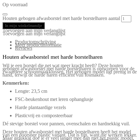
Op voorraad
Houten gebogen afwasborstel met harde borstelharen aantal
In mijn winkelmandje
Toevoegen aan mijn verlanglijst
Toevoegen aan mijn verlanglijst
Productomschrijving
Meer productinformatie
Reviews
Houten afwasborstel met harde borstelharen
Wil je een borstel die net wat meer kracht heeft? Deze houten
gebogen afwasborstel met harde borstelharen is ontworpen voor de
zwaardere schoonmaakklussen. Het gebogen model ligt prettig in de
hand, terwijl de harde haren efficiënt vuil losmaken.
Kenmerken:
Lengte: 23,5 cm
FSC-beukenhout met leren ophanglusje
Harde plantaardige vezels
Plasticvrij en composteerbaar
Dé stevige borstel voor pannen, ovenschalen en hardnekkig vuil.
Deze houten afwasborstel met harde borstelharen heeft het model
van een doorsnee plastic variant. Dat is fijn, want die werken lekker.
Maar gelukkig doe je er veel langer mee dan met het plastic model.