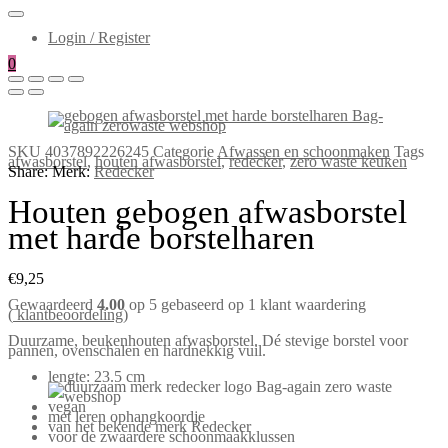
Login / Register
0
SKU
4037892226245
Categorie
Afwassen en schoonmaken
Tags
afwasborstel
,
houten afwasborstel
,
redecker
,
zero waste keuken
Share:
Merk:
Redecker
Houten gebogen afwasborstel
met harde borstelharen
€
9,25
Gewaardeerd
4.00
op 5 gebaseerd op
1
klant waardering
(
klantbeoordeling)
Duurzame, beukenhouten afwasborstel. Dé stevige borstel voor
pannen, ovenschalen en hardnekkig vuil.
lengte: 23.5 cm
vegan
met leren ophangkoordje
van het bekende merk Redecker
voor de zwaardere schoonmaakklussen