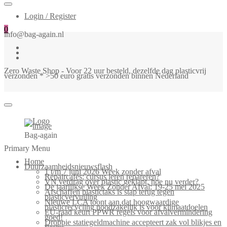
Login / Register
0
info@bag-again.nl
Zero Waste Shop - Voor 22 uur besteld, dezelfde dag plasticvrij
verzonden * >50 euro gratis verzonden binnen Nederland
Bag-again
Primary Menu
Home
Duurzaamheidsnieuwsflash
1 t/m 7 juni 2026 Week zonder afval
Repaircafés: cursus leren repareren?
VN verdrag over plastic geklapt, hoe nu verder?
De jaarlijkse Week Zonder Afval: 19-25 mei 2025
Afschaffen plastictaks is stap terug tegen
plasticvervuiling
Nieuwe LCA toont aan dat hoogwaardige
plasticrecycling noodzakelijk is voor klimaatdoelen
EU-raad keurt PPWR regels voor afvalvermindering
goed!
Droppie statiegeldmachine accepteert zak vol blikjes en