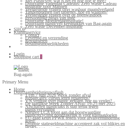
Mei Plasticvrij: wat is het en hoe doe je mee?
Duurzame Vaderdag Cadeaus: Zero Waste Cadeau
Inspiratie voor Mannen
Veelgestelde vragen over wasbaar maandverband
Tandenpoetsen met tabletjes, hoe en waarom?
Veelgestelde vragen over de bijenwasdoek
Persoonlijke blogs van Inge
Duurzame Moederdaginspiratie!
Duurzaam plasticvrij kerstpakket van Bag-again
Zero waste December-inspiratie
SHOP
Klantenservice
Contact
Levertijd en verzending
Retourneren
Betalingsmogelijkheden
Login
Shopping cart
0
Bag-again
Primary Menu
Home
Duurzaamheidsnieuwsflash
1 t/m 7 juni 2026 Week zonder afval
Repaircafés: cursus leren repareren?
VN verdrag over plastic geklapt, hoe nu verder?
De jaarlijkse Week Zonder Afval: 19-25 mei 2025
Afschaffen plastictaks is stap terug tegen
plasticvervuiling
Nieuwe LCA toont aan dat hoogwaardige
plasticrecycling noodzakelijk is voor klimaatdoelen
EU-raad keurt PPWR regels voor afvalvermindering
goed!
Droppie statiegeldmachine accepteert zak vol blikjes en
flesjes