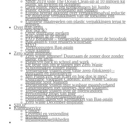
Sinds 2019 viste The Ocean Clean-up al 10 miljoen kg
plastic uit rivieren en oceanen!
Geen plastic meer om komkommers bij Jumbo
Plastic export uit Nederland aan banden
Europa bereikt akkoord over verpakkingsafval reductie
De duurzame verpakkingen van de toekomst zijn
herbruikbaar
Europese maatregelen om plastic verpakkingen terug te
dringen.
Over Bag-again
Wie ben ik?
Onze duurzame merken
Bag-again in de media
FAQ Breadbag – veelgestelde vragen over de broodzak
Bag-again® voor retailers/wholesale
MVO
Verkooppunten Bag-again
Onze klanten
Zero waste inspiratie
Zero waste summer! Duurzaam de zomer door zonder
plastic en afval.
Plasticvrij back to school and work
De beste tips om te starten met Zero Waste
Schoonmaken zonder plastic
Veelgestelde vragen over vaste zeep (blokzeep) –
duurzaam en palmolievrij
Mei Plasticvrij: wat is het en hoe doe je mee?
Duurzame Vaderdag Cadeaus: Zero Waste Cadeau
Inspiratie voor Mannen
Veelgestelde vragen over wasbaar maandverband
Tandenpoetsen met tabletjes, hoe en waarom?
Veelgestelde vragen over de bijenwasdoek
Persoonlijke blogs van Inge
Duurzame Moederdaginspiratie!
Duurzaam plasticvrij kerstpakket van Bag-again
Zero waste December-inspiratie
SHOP
Klantenservice
Contact
Levertijd en verzending
Retourneren
Betalingsmogelijkheden