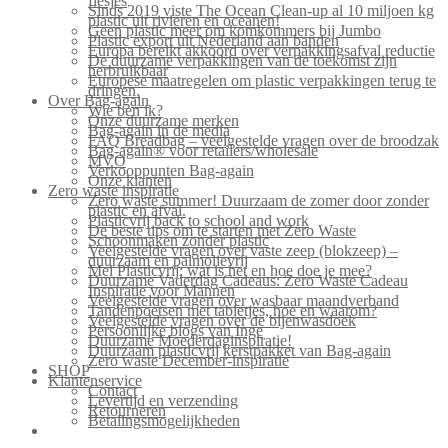
flesjes
Sinds 2019 viste The Ocean Clean-up al 10 miljoen kg
plastic uit rivieren en oceanen!
Geen plastic meer om komkommers bij Jumbo
Plastic export uit Nederland aan banden
Europa bereikt akkoord over verpakkingsafval reductie
De duurzame verpakkingen van de toekomst zijn
herbruikbaar
Europese maatregelen om plastic verpakkingen terug te
dringen.
Over Bag-again
Wie ben ik?
Onze duurzame merken
Bag-again in de media
FAQ Breadbag – veelgestelde vragen over de broodzak
Bag-again® voor retailers/wholesale
MVO
Verkooppunten Bag-again
Onze klanten
Zero waste inspiratie
Zero waste summer! Duurzaam de zomer door zonder
plastic en afval.
Plasticvrij back to school and work
De beste tips om te starten met Zero Waste
Schoonmaken zonder plastic
Veelgestelde vragen over vaste zeep (blokzeep) –
duurzaam en palmolievrij
Mei Plasticvrij: wat is het en hoe doe je mee?
Duurzame Vaderdag Cadeaus: Zero Waste Cadeau
Inspiratie voor Mannen
Veelgestelde vragen over wasbaar maandverband
Tandenpoetsen met tabletjes, hoe en waarom?
Veelgestelde vragen over de bijenwasdoek
Persoonlijke blogs van Inge
Duurzame Moederdaginspiratie!
Duurzaam plasticvrij kerstpakket van Bag-again
Zero waste December-inspiratie
SHOP
Klantenservice
Contact
Levertijd en verzending
Retourneren
Betalingsmogelijkheden