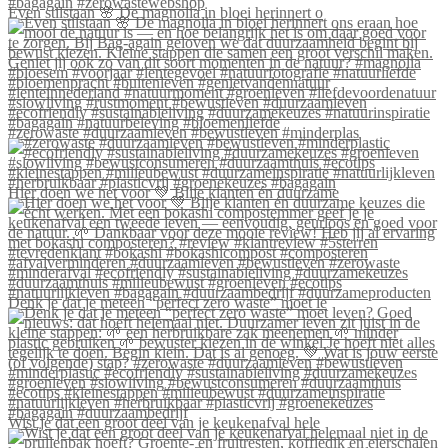
Even stilstaan 🌸 De magnolia in bloei herinnert o
#zerowaste #duurzaamleven #bewustleven #minderplas
Hier doen we het voor 💚 Blije klanten én duurzame
Denk je dat je meteen “perfect zero waste” moet le
Wist je dat een groot deel van je keukenafval hele