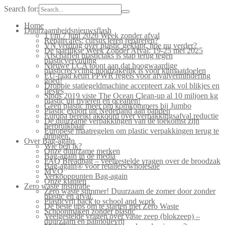
Search for:
Home
Duurzaamheidsnieuwsflash
1 t/m 7 juni 2026 Week zonder afval
Repaircafés: cursus leren repareren?
VN verdrag over plastic geklapt, hoe nu verder?
De jaarlijkse Week Zonder Afval: 19-25 mei 2025
Afschaffen plastictaks is stap terug tegen
plasticvervuiling
Nieuwe LCA toont aan dat hoogwaardige
plasticrecycling noodzakelijk is voor klimaatdoelen
EU-raad keurt PPWR regels voor afvalvermindering
goed!
Droppie statiegeldmachine accepteert zak vol blikjes en
flesjes
Sinds 2019 viste The Ocean Clean-up al 10 miljoen kg
plastic uit rivieren en oceanen!
Geen plastic meer om komkommers bij Jumbo
Plastic export uit Nederland aan banden
Europa bereikt akkoord over verpakkingsafval reductie
De duurzame verpakkingen van de toekomst zijn
herbruikbaar
Europese maatregelen om plastic verpakkingen terug te
dringen.
Over Bag-again
Wie ben ik?
Onze duurzame merken
Bag-again in de media
FAQ Breadbag – veelgestelde vragen over de broodzak
Bag-again® voor retailers/wholesale
MVO
Verkooppunten Bag-again
Onze klanten
Zero waste inspiratie
Zero waste summer! Duurzaam de zomer door zonder
plastic en afval.
Plasticvrij back to school and work
De beste tips om te starten met Zero Waste
Schoonmaken zonder plastic
Veelgestelde vragen over vaste zeep (blokzeep) –
duurzaam en palmolievrij