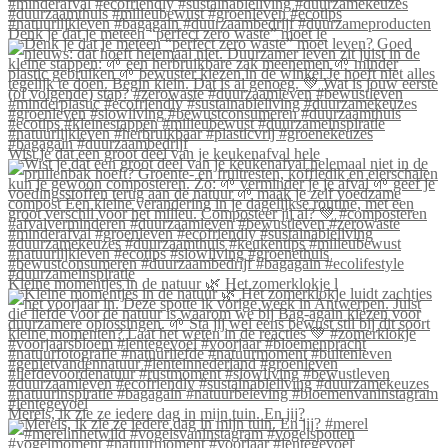
Denk je dat je meteen “perfect zero waste” moet le
Wist je dat een groot deel van je keukenafval hele
Kleine momentjes in de natuur 🌿 Het zomerklokje l
Merels, ik zie ze iedere dag in mijn tuin. En jij?