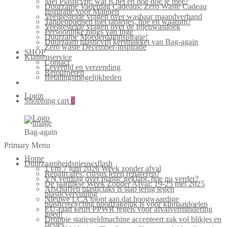
Mei Plasticvrij: wat is het en hoe doe je mee?
Duurzame Vaderdag Cadeaus: Zero Waste Cadeau
Inspiratie voor Mannen
Veelgestelde vragen over wasbaar maandverband
Tandenpoetsen met tabletjes, hoe en waarom?
Veelgestelde vragen over de bijenwasdoek
Persoonlijke blogs van Inge
Duurzame Moederdaginspiratie!
Duurzaam plasticvrij kerstpakket van Bag-again
Zero waste December-inspiratie
SHOP
Klantenservice
Contact
Levertijd en verzending
Retourneren
Betalingsmogelijkheden
Login
Shopping cart
0
Bag-again
Primary Menu
Home
Duurzaamheidsnieuwsflash
1 t/m 7 juni 2026 Week zonder afval
Repaircafés: cursus leren repareren?
VN verdrag over plastic geklapt, hoe nu verder?
De jaarlijkse Week Zonder Afval: 19-25 mei 2025
Afschaffen plastictaks is stap terug tegen
plasticvervuiling
Nieuwe LCA toont aan dat hoogwaardige
plasticrecycling noodzakelijk is voor klimaatdoelen
EU-raad keurt PPWR regels voor afvalvermindering
goed!
Droppie statiegeldmachine accepteert zak vol blikjes en
flesjes