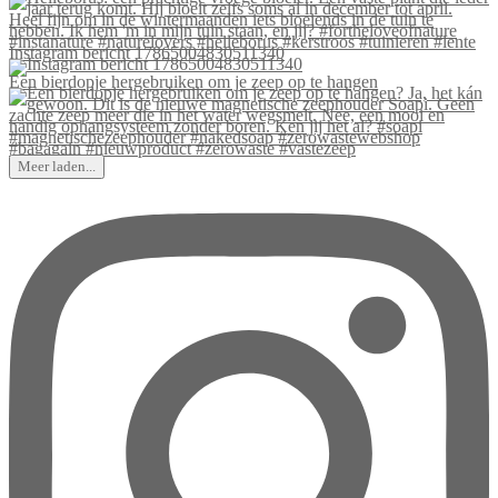
Instagram bericht 17865004830511340
Een bierdopje hergebruiken om je zeep op te hangen
Meer laden...