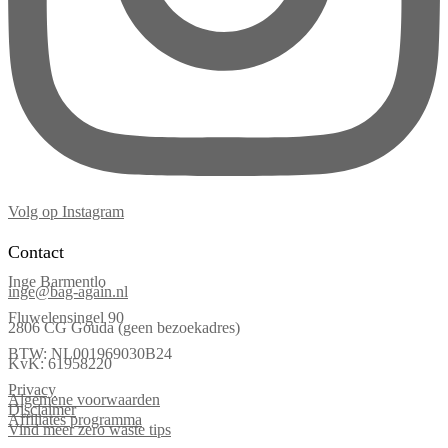
Volg op Instagram
Contact
Inge Barmentlo
inge@bag-again.nl
Fluwelensingel 90
2806 CG Gouda (geen bezoekadres)
BTW: NL001969030B24
KvK: 61958220
Privacy
Algemene voorwaarden
Disclaimer
Affiliates programma
Vind meer zero waste tips