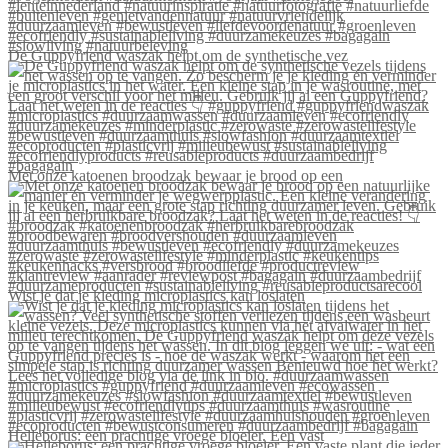
De Guppyfriend waszak helpt om de synthetische vez
Met onze katoenen broodzak bewaar je brood op een
Wist je dat je kleding microplastics kan loslaten
Helleborus: een prachtige vroege bloeier. Een vast