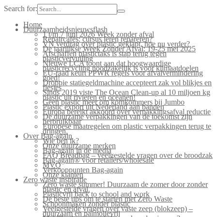
Search for:
Home
Duurzaamheidsnieuwsflash
1 t/m 7 juni 2026 Week zonder afval
Repaircafés: cursus leren repareren?
VN verdrag over plastic geklapt, hoe nu verder?
De jaarlijkse Week Zonder Afval: 19-25 mei 2025
Afschaffen plastictaks is stap terug tegen
plasticvervuiling
Nieuwe LCA toont aan dat hoogwaardige
plasticrecycling noodzakelijk is voor klimaatdoelen
EU-raad keurt PPWR regels voor afvalvermindering
goed!
Droppie statiegeldmachine accepteert zak vol blikjes en
flesjes
Sinds 2019 viste The Ocean Clean-up al 10 miljoen kg
plastic uit rivieren en oceanen!
Geen plastic meer om komkommers bij Jumbo
Plastic export uit Nederland aan banden
Europa bereikt akkoord over verpakkingsafval reductie
De duurzame verpakkingen van de toekomst zijn
herbruikbaar
Europese maatregelen om plastic verpakkingen terug te
dringen.
Over Bag-again
Wie ben ik?
Onze duurzame merken
Bag-again in de media
FAQ Breadbag – veelgestelde vragen over de broodzak
Bag-again® voor retailers/wholesale
MVO
Verkooppunten Bag-again
Onze klanten
Zero waste inspiratie
Zero waste summer! Duurzaam de zomer door zonder
plastic en afval.
Plasticvrij back to school and work
De beste tips om te starten met Zero Waste
Schoonmaken zonder plastic
Veelgestelde vragen over vaste zeep (blokzeep) –
duurzaam en palmolievrij