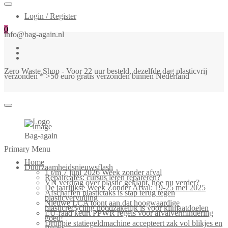
Login / Register
0
info@bag-again.nl
Zero Waste Shop - Voor 22 uur besteld, dezelfde dag plasticvrij
verzonden * >50 euro gratis verzonden binnen Nederland
Bag-again
Primary Menu
Home
Duurzaamheidsnieuwsflash
1 t/m 7 juni 2026 Week zonder afval
Repaircafés: cursus leren repareren?
VN verdrag over plastic geklapt, hoe nu verder?
De jaarlijkse Week Zonder Afval: 19-25 mei 2025
Afschaffen plastictaks is stap terug tegen
plasticvervuiling
Nieuwe LCA toont aan dat hoogwaardige
plasticrecycling noodzakelijk is voor klimaatdoelen
EU-raad keurt PPWR regels voor afvalvermindering
goed!
Droppie statiegeldmachine accepteert zak vol blikjes en