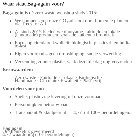
Waar staat Bag-again voor?
Bag‑again
is dé zero waste webshop sinds 2015:
We compenseren onze CO₂-uitstoot door bomen te planten
via Trees for All.
Al sinds 2015 bieden we duurzame, fairtrade en lokale
(handmade) producten, zoals de katoenen broodzak.
Focus op circulaire kwaliteit: biologisch, plasticvrij en built-
to-last.
Eigen voorraad – geen dropshipping, snelle verwerking.
Verzending zonder plastic, vaak dezelfde dag nog verzonden.
Kernwaarden:
Zero waste · Fairtrade · Lokaal · Biologisch ·
Handmade · Circulair · Kwaliteit · Plasticvrij
Voordelen voor jou:
Snelle, plasticvrije levering uit onze voorraad.
Persoonlijk en betrouwbaar
Transparant & klantgericht — 4,7⭐ uit 100+ beoordelingen.
Bag-again
Onafhankelijk geverifieerd
4.72 waardering
(101 beoordelingen)