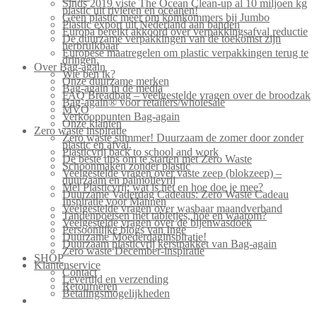
Sinds 2019 viste The Ocean Clean-up al 10 miljoen kg
plastic uit rivieren en oceanen!
Geen plastic meer om komkommers bij Jumbo
Plastic export uit Nederland aan banden
Europa bereikt akkoord over verpakkingsafval reductie
De duurzame verpakkingen van de toekomst zijn
herbruikbaar
Europese maatregelen om plastic verpakkingen terug te
dringen.
Over Bag-again
Wie ben ik?
Onze duurzame merken
Bag-again in de media
FAQ Breadbag – veelgestelde vragen over de broodzak
Bag-again® voor retailers/wholesale
MVO
Verkooppunten Bag-again
Onze klanten
Zero waste inspiratie
Zero waste summer! Duurzaam de zomer door zonder
plastic en afval.
Plasticvrij back to school and work
De beste tips om te starten met Zero Waste
Schoonmaken zonder plastic
Veelgestelde vragen over vaste zeep (blokzeep) –
duurzaam en palmolievrij
Mei Plasticvrij: wat is het en hoe doe je mee?
Duurzame Vaderdag Cadeaus: Zero Waste Cadeau
Inspiratie voor Mannen
Veelgestelde vragen over wasbaar maandverband
Tandenpoetsen met tabletjes, hoe en waarom?
Veelgestelde vragen over de bijenwasdoek
Persoonlijke blogs van Inge
Duurzame Moederdaginspiratie!
Duurzaam plasticvrij kerstpakket van Bag-again
Zero waste December-inspiratie
SHOP
Klantenservice
Contact
Levertijd en verzending
Retourneren
Betalingsmogelijkheden