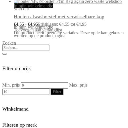
In mijn winkelmandje
Sold out
Houten afwasborstel met verwisselbare kop
€
4,55
-
€
4,95
Prijsklasse: €4,55 tot €4,95
In mijn winkelmandje
Toevoegen aan verlanglijst
Dit product heeft meerdere variaties. Deze optie kan gekozen
worden op de productpagina
Zoeken
Filter op prijs
Min. prijs
Max. prijs
Filter
Winkelmand
Filteren op merk