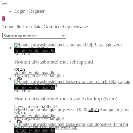
Login / Register
0
Toont alle 7 resultaten
Gesorteerd op nieuwste
In mijn winkelmandje
Sold out
Houten afwasborstel met schraprand
€
8,45
In mijn winkelmandje
Toevoegen aan verlanglijst
-5%
In mijn winkelmandje
Sold out
Houten afwasborstel met losse extra kop (5 cm)
Gewaardeerd
5.00
uit 5
€
9,20
Oorspronkelijke prijs was: €9,20.
€
8,75
Huidige prijs is:
€8,75.
In mijn winkelmandje
Toevoegen aan verlanglijst
-4%
In mijn winkelmandje