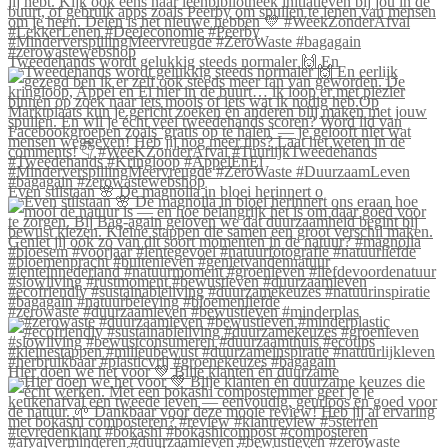
Tweedehands wordt gelukkig steeds normaler 🙌 En
Even stilstaan 🌸 De magnolia in bloei herinnert o
#zerowaste #duurzaamleven #bewustleven #minderplas
Hier doen we het voor 💚 Blije klanten én duurzame