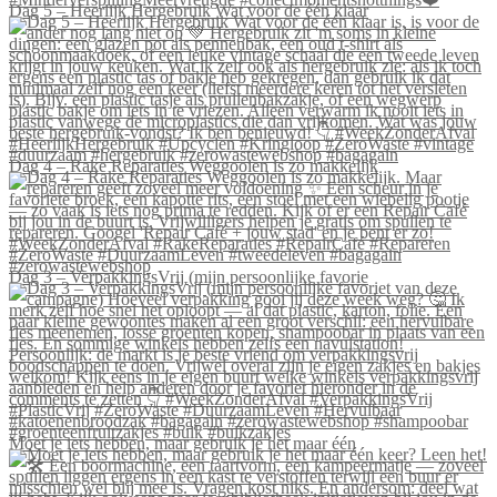
Dag 5 – Heerlijk Hergebruik Wat voor de één klaar
Dag 4 – Rake Reparaties Weggooien is zo makkelijk
Dag 3 – VerpakkingsVrij (mijn persoonlijke favorie
Moet je iets hebben, maar gebruik je het maar één