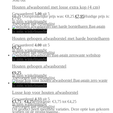
Sold out
Houten afwasborstel met losse extra kop (4 cm)
Gewaardeerd
5.00
uit 5
€
8,25
Oorspronkelijke prijs was: €8,25.
€
7,95
Huidige prijs is:
€7,95.
In mijn winkelmandje
Toevoegen aan verlanglijst
In mijn winkelmandje
Houten gebogen afwasborstel met harde borstelharen
Gewaardeerd
4.00
uit 5
€
9,25
In mijn winkelmandje
Toevoegen aan verlanglijst
In mijn winkelmandje
Houten gebogen afwasborstel
€
9,25
In mijn winkelmandje
Toevoegen aan verlanglijst
In mijn winkelmandje
Losse kop voor houten afwasborstel
Gewaardeerd
4.33
uit 5
€
3,75
-
€
4,25
Prijsklasse: €3,75 tot €4,25
In mijn winkelmandje
Toevoegen aan verlanglijst
Dit product heeft meerdere variaties. Deze optie kan gekozen
worden op de productpagina