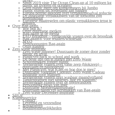
flesjes
Sinds 2019 viste The Ocean Clean-up al 10 miljoen kg
plastic uit rivieren en oceanen!
Geen plastic meer om komkommers bij Jumbo
Plastic export uit Nederland aan banden
Europa bereikt akkoord over verpakkingsafval reductie
De duurzame verpakkingen van de toekomst zijn
herbruikbaar
Europese maatregelen om plastic verpakkingen terug te
dringen.
Over Bag-again
Wie ben ik?
Onze duurzame merken
Bag-again in de media
FAQ Breadbag – veelgestelde vragen over de broodzak
Bag-again® voor retailers/wholesale
MVO
Verkooppunten Bag-again
Onze klanten
Zero waste inspiratie
Zero waste summer! Duurzaam de zomer door zonder
plastic en afval.
Plasticvrij back to school and work
De beste tips om te starten met Zero Waste
Schoonmaken zonder plastic
Veelgestelde vragen over vaste zeep (blokzeep) –
duurzaam en palmolievrij
Mei Plasticvrij: wat is het en hoe doe je mee?
Duurzame Vaderdag Cadeaus: Zero Waste Cadeau
Inspiratie voor Mannen
Veelgestelde vragen over wasbaar maandverband
Tandenpoetsen met tabletjes, hoe en waarom?
Veelgestelde vragen over de bijenwasdoek
Persoonlijke blogs van Inge
Duurzame Moederdaginspiratie!
Duurzaam plasticvrij kerstpakket van Bag-again
Zero waste December-inspiratie
SHOP
Klantenservice
Contact
Levertijd en verzending
Retourneren
Betalingsmogelijkheden