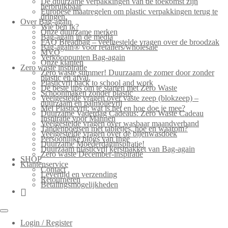
De duurzame verpakkingen van de toekomst zijn
herbruikbaar
Europese maatregelen om plastic verpakkingen terug te
dringen.
Over Bag-again
Wie ben ik?
Onze duurzame merken
Bag-again in de media
FAQ Breadbag – veelgestelde vragen over de broodzak
Bag-again® voor retailers/wholesale
MVO
Verkooppunten Bag-again
Onze klanten
Zero waste inspiratie
Zero waste summer! Duurzaam de zomer door zonder
plastic en afval.
Plasticvrij back to school and work
De beste tips om te starten met Zero Waste
Schoonmaken zonder plastic
Veelgestelde vragen over vaste zeep (blokzeep) –
duurzaam en palmolievrij
Mei Plasticvrij: wat is het en hoe doe je mee?
Duurzame Vaderdag Cadeaus: Zero Waste Cadeau
Inspiratie voor Mannen
Veelgestelde vragen over wasbaar maandverband
Tandenpoetsen met tabletjes, hoe en waarom?
Veelgestelde vragen over de bijenwasdoek
Persoonlijke blogs van Inge
Duurzame Moederdaginspiratie!
Duurzaam plasticvrij kerstpakket van Bag-again
Zero waste December-inspiratie
SHOP
Klantenservice
Contact
Levertijd en verzending
Retourneren
Betalingsmogelijkheden
Login / Register