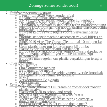
+
Zonnige zomer zonder zooi!
Home
Duurzaamheidsnieuwsflash
1 t/m 7 juni 2026 Week zonder afval
Repaircafés: cursus leren repareren?
VN verdrag over plastic geklapt, hoe nu verder?
De jaarlijkse Week Zonder Afval: 19-25 mei 2025
Afschaffen plastictaks is stap terug tegen plasticvervuiling
Nieuwe LCA toont aan dat hoogwaardige plasticrecycling
noodzakelijk is voor klimaatdoelen
EU-raad keurt PPWR regels voor afvalvermindering
goed!
Droppie statiegeldmachine accepteert zak vol blikjes en
flesjes
Sinds 2019 viste The Ocean Clean-up al 10 miljoen kg
plastic uit rivieren en oceanen!
Geen plastic meer om komkommers bij Jumbo
Plastic export uit Nederland aan banden
Europa bereikt akkoord over verpakkingsafval reductie
De duurzame verpakkingen van de toekomst zijn
herbruikbaar
Europese maatregelen om plastic verpakkingen terug te
dringen.
Over Bag-again
Wie ben ik?
Onze duurzame merken
Bag-again in de media
FAQ Breadbag – veelgestelde vragen over de broodzak
Bag-again® voor retailers/wholesale
MVO
Verkooppunten Bag-again
Onze klanten
Zero waste inspiratie
Zero waste summer! Duurzaam de zomer door zonder
plastic en afval.
Plasticvrij back to school and work
De beste tips om te starten met Zero Waste
Schoonmaken zonder plastic
Veelgestelde vragen over vaste zeep (blokzeep) –
duurzaam en palmolievrij
Mei Plasticvrij: wat is het en hoe doe je mee?
Duurzame Vaderdag Cadeaus: Zero Waste Cadeau