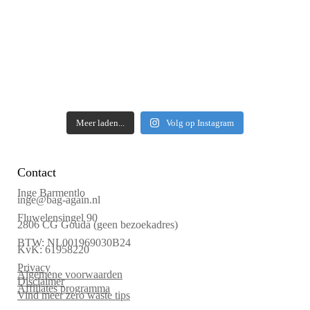
Meer laden...
Volg op Instagram
Contact
Inge Barmentlo
inge@bag-again.nl
Fluwelensingel 90
2806 CG Gouda (geen bezoekadres)
BTW: NL001969030B24
KvK: 61958220
Privacy
Algemene voorwaarden
Disclaimer
Affiliates programma
Vind meer zero waste tips