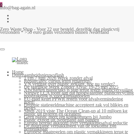
0
info@bag-again.nl
Zero Waste Shop - Voor 22 uur besteld, dezelfde dag plasticvrij
verzonden * >50 euro gratis verzonden binnen Nederland
Home
Duurzaamheidsnieuwsflash
1 t/m 7 juni 2026 Week zonder afval
Repaircafés: cursus leren repareren?
VN verdrag over plastic geklapt, hoe nu verder?
De jaarlijkse Week Zonder Afval: 19-25 mei 2025
Afschaffen plastictaks is stap terug tegen plasticvervuiling
Nieuwe LCA toont aan dat hoogwaardige plasticrecycling
noodzakelijk is voor klimaatdoelen
EU-raad keurt PPWR regels voor afvalvermindering
goed!
Droppie statiegeldmachine accepteert zak vol blikjes en
flesjes
Sinds 2019 viste The Ocean Clean-up al 10 miljoen kg
plastic uit rivieren en oceanen!
Geen plastic meer om komkommers bij Jumbo
Plastic export uit Nederland aan banden
Europa bereikt akkoord over verpakkingsafval reductie
De duurzame verpakkingen van de toekomst zijn
herbruikbaar
Europese maatregelen om plastic verpakkingen terug te