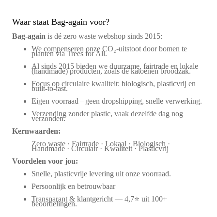
Waar staat Bag-again voor?
Bag‑again
is dé zero waste webshop sinds 2015:
We compenseren onze CO₂-uitstoot door bomen te
planten via Trees for All.
Al sinds 2015 bieden we duurzame, fairtrade en lokale
(handmade) producten, zoals de katoenen broodzak.
Focus op circulaire kwaliteit: biologisch, plasticvrij en
built-to-last.
Eigen voorraad – geen dropshipping, snelle verwerking.
Verzending zonder plastic, vaak dezelfde dag nog
verzonden.
Kernwaarden:
Zero waste · Fairtrade · Lokaal · Biologisch ·
Handmade · Circulair · Kwaliteit · Plasticvrij
Voordelen voor jou:
Snelle, plasticvrije levering uit onze voorraad.
Persoonlijk en betrouwbaar
Transparant & klantgericht — 4,7⭐ uit 100+
beoordelingen.