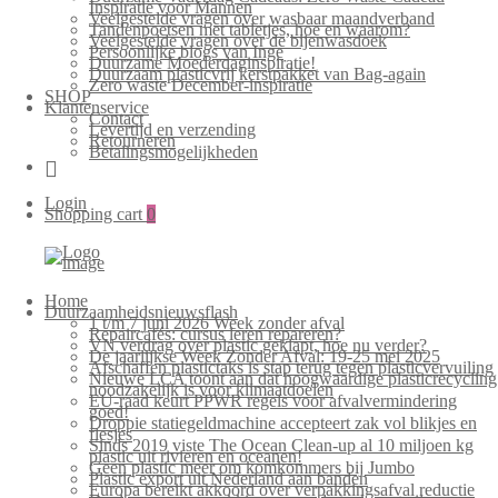
Inspiratie voor Mannen
Veelgestelde vragen over wasbaar maandverband
Tandenpoetsen met tabletjes, hoe en waarom?
Veelgestelde vragen over de bijenwasdoek
Persoonlijke blogs van Inge
Duurzame Moederdaginspiratie!
Duurzaam plasticvrij kerstpakket van Bag-again
Zero waste December-inspiratie
SHOP
Klantenservice
Contact
Levertijd en verzending
Retourneren
Betalingsmogelijkheden
Login
Shopping cart
0
Home
Duurzaamheidsnieuwsflash
1 t/m 7 juni 2026 Week zonder afval
Repaircafés: cursus leren repareren?
VN verdrag over plastic geklapt, hoe nu verder?
De jaarlijkse Week Zonder Afval: 19-25 mei 2025
Afschaffen plastictaks is stap terug tegen plasticvervuiling
Nieuwe LCA toont aan dat hoogwaardige plasticrecycling
noodzakelijk is voor klimaatdoelen
EU-raad keurt PPWR regels voor afvalvermindering
goed!
Droppie statiegeldmachine accepteert zak vol blikjes en
flesjes
Sinds 2019 viste The Ocean Clean-up al 10 miljoen kg
plastic uit rivieren en oceanen!
Geen plastic meer om komkommers bij Jumbo
Plastic export uit Nederland aan banden
Europa bereikt akkoord over verpakkingsafval reductie