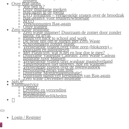
dringen.
Over Bag-again
Wie ben ik?
Onze duurzame merken
Bag-again in de media
FAQ Breadbag – veelgestelde vragen over de broodzak
Bag-again® voor retailers/wholesale
MVO
Verkooppunten Bag-again
Onze klanten
Zero waste inspiratie
Zero waste summer! Duurzaam de zomer door zonder
plastic en afval.
Plasticvrij back to school and work
De beste tips om te starten met Zero Waste
Schoonmaken zonder plastic
Veelgestelde vragen over vaste zeep (blokzeep) –
duurzaam en palmolievrij
Mei Plasticvrij: wat is het en hoe doe je mee?
Duurzame Vaderdag Cadeaus: Zero Waste Cadeau
Inspiratie voor Mannen
Veelgestelde vragen over wasbaar maandverband
Tandenpoetsen met tabletjes, hoe en waarom?
Veelgestelde vragen over de bijenwasdoek
Persoonlijke blogs van Inge
Duurzame Moederdaginspiratie!
Duurzaam plasticvrij kerstpakket van Bag-again
Zero waste December-inspiratie
SHOP
Klantenservice
Contact
Levertijd en verzending
Retourneren
Betalingsmogelijkheden
Login / Register
0