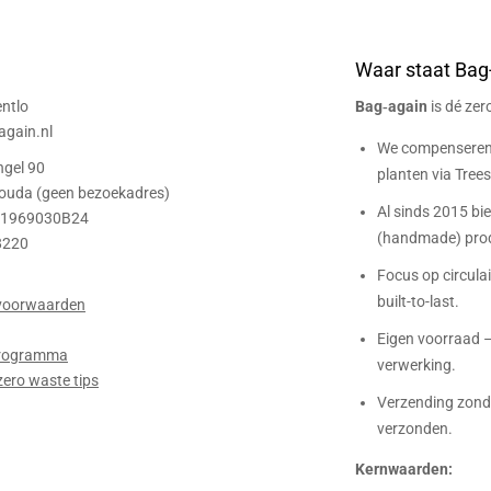
Waar staat Bag
ntlo
Bag‑again
is dé ze
gain.nl
We compenseren 
ngel 90
planten via Trees 
ouda (geen bezoekadres)
Al sinds 2015 bi
01969030B24
(handmade) prod
8220
Focus op circulair
built-to-last.
voorwaarden
Eigen voorraad –
 programma
verwerking.
zero waste tips
Verzending zonde
verzonden.
Kernwaarden: