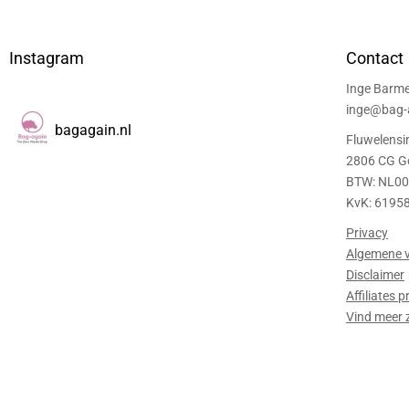
Instagram
Contact
Inge Barme
inge@bag-a
bagagain.nl
Fluwelensi
2806 CG G
BTW: NL0
KvK: 6195
Privacy
Algemene 
Disclaimer
Affiliates
Vind meer 