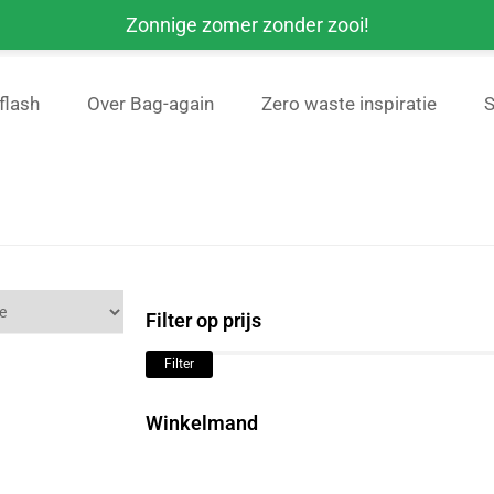
Zonnige zomer zonder zooi!
aste Shop - Voor 22 uur besteld, dezelfde dag plasticvrij verzonden * >
flash
Over Bag-again
Zero waste inspiratie
Filter op prijs
Filter
Winkelmand