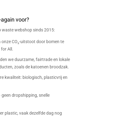
-again voor?
ro waste webshop sinds 2015:
onze CO₂-uitstoot door bomen te
for All.
eden we duurzame, fairtrade en lokale
ucten, zoals de katoenen broodzak.
e kwaliteit: biologisch, plasticvrij en
 geen dropshipping, snelle
r plastic, vaak dezelfde dag nog