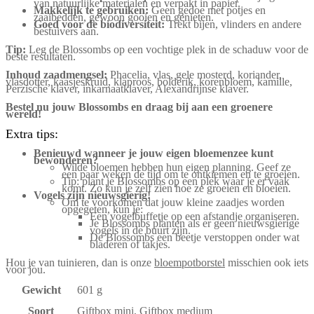
van natuurlijke materialen en verpakt in papier.
Makkelijk te gebruiken:
Geen gedoe met potjes en
zaaibedden, gewoon gooien en genieten.
Goed voor de biodiversiteit:
Trekt bijen, vlinders en andere
bestuivers aan.
Tip:
Leg de Blossombs op een vochtige plek in de schaduw voor de
beste resultaten.
Inhoud zaadmengsel:
Phacelia, vlas, gele mosterd, koriander,
vlasdotter, kaasjeskruid, klaproos, bolderik, korenbloem, kamille,
Perzische klaver, inkarnaatklaver, Alexandrijnse klaver.
Bestel nu jouw Blossombs en draag bij aan een groenere
wereld!
Extra tips:
Benieuwd wanneer je jouw eigen bloemenzee kunt
bewonderen?
Wilde bloemen hebben hun eigen planning. Geef ze
een paar weken de tijd om te ontkiemen en te groeien.
Tip: plant je Blossombs op een plek waar je er vaak
komt. Zo kun je zelf zien hoe ze groeien en bloeien.
Vogels zijn nieuwsgierig!
Om te voorkomen dat jouw kleine zaadjes worden
opgegeten, kun je:
Een vogelbuffetje op een afstandje organiseren.
Je Blossombs planten als er geen nieuwsgierige
vogels in de buurt zijn.
De Blossombs een beetje verstoppen onder wat
bladeren of takjes.
Hou je van tuinieren, dan is onze
bloempotborstel
misschien ook iets
voor jou.
Gewicht
601 g
Soort
Giftbox mini, Giftbox medium