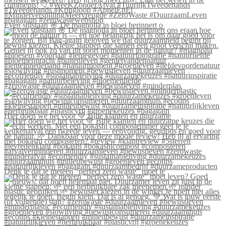
Even stilstaan 🌸 De magnolia in bloei herinnert o
#zerowaste #duurzaamleven #bewustleven #minderplas
Hier doen we het voor 💚 Blije klanten én duurzame
Denk je dat je meteen “perfect zero waste” moet le