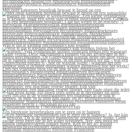
Met onze katoenen broodzak bewaar je brood op een
Wist je dat je kleding microplastics kan loslaten
Helleborus: een prachtige vroege bloeier. Een vast
Instagram bericht 17865004830511340
Een bierdopje hergebruiken om je zeep op te hangen