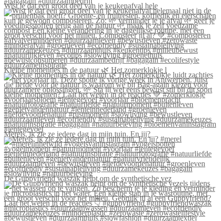
Wist je dat een groot deel van je keukenafval hele
Kleine momentjes in de natuur 🌿 Het zomerklokje l
Merels, ik zie ze iedere dag in mijn tuin. En jij?
De Guppyfriend waszak helpt om de synthetische vez