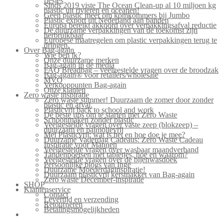
flesjes
Sinds 2019 viste The Ocean Clean-up al 10 miljoen kg
plastic uit rivieren en oceanen!
Geen plastic meer om komkommers bij Jumbo
Plastic export uit Nederland aan banden
Europa bereikt akkoord over verpakkingsafval reductie
De duurzame verpakkingen van de toekomst zijn
herbruikbaar
Europese maatregelen om plastic verpakkingen terug te
dringen.
Over Bag-again
Wie ben ik?
Onze duurzame merken
Bag-again in de media
FAQ Breadbag – veelgestelde vragen over de broodzak
Bag-again® voor retailers/wholesale
MVO
Verkooppunten Bag-again
Onze klanten
Zero waste inspiratie
Zero waste summer! Duurzaam de zomer door zonder
plastic en afval.
Plasticvrij back to school and work
De beste tips om te starten met Zero Waste
Schoonmaken zonder plastic
Veelgestelde vragen over vaste zeep (blokzeep) –
duurzaam en palmolievrij
Mei Plasticvrij: wat is het en hoe doe je mee?
Duurzame Vaderdag Cadeaus: Zero Waste Cadeau
Inspiratie voor Mannen
Veelgestelde vragen over wasbaar maandverband
Tandenpoetsen met tabletjes, hoe en waarom?
Veelgestelde vragen over de bijenwasdoek
Persoonlijke blogs van Inge
Duurzame Moederdaginspiratie!
Duurzaam plasticvrij kerstpakket van Bag-again
Zero waste December-inspiratie
SHOP
Klantenservice
Contact
Levertijd en verzending
Retourneren
Betalingsmogelijkheden