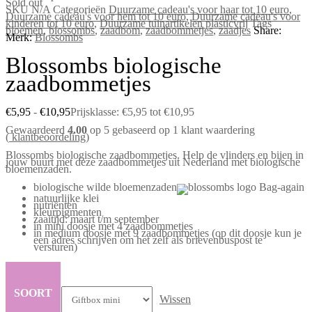
Sold out
SKU
N/A
Categorieën
Duurzame cadeau's voor haar tot 10 euro
,
Duurzame cadeau's voor hem tot 10 euro
,
Duurzame cadeau's voor
kinderen tot 10 euro
,
Duurzame tuinartikelen plasticvrij
Tags
bloemen
,
blossombs
,
zaadbom
,
zaadbommetjes
,
zaadjes
Share:
Merk:
Blossombs
Blossombs biologische
zaadbommetjes
€
5,95
-
€
10,95
Prijsklasse: €5,95 tot €10,95
Gewaardeerd
4.00
op 5 gebaseerd op
1
klant waardering
(
klantbeoordeling)
Blossombs biologische zaadbommetjes. Help de vlinders en bijen in
jouw buurt met deze zaadbommetjes uit Nederland met biologische
bloemenzaden.
biologische wilde bloemenzaden
natuurlijke klei
nutriënten
kleurpigmenten
zaaitijd: maart t/m september
in mini doosje met 4 zaadbommetjes
in medium doosje met 9 zaadbommetjes (op dit doosje kun je
een adres schrijven om het zelf als brievenbuspost te
versturen)
SOORT
Wissen