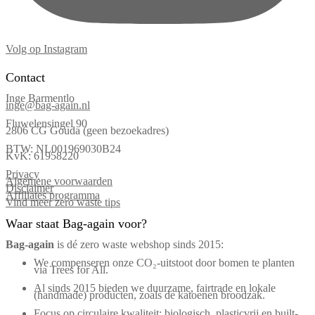
Volg op Instagram
Contact
Inge Barmentlo
inge@bag-again.nl
Fluwelensingel 90
2806 CG Gouda (geen bezoekadres)
BTW: NL001969030B24
KvK: 61958220
Privacy
Algemene voorwaarden
Disclaimer
Affiliates programma
Vind meer zero waste tips
Waar staat Bag-again voor?
Bag‑again
is dé zero waste webshop sinds 2015:
We compenseren onze CO₂-uitstoot door bomen te planten
via Trees for All.
Al sinds 2015 bieden we duurzame, fairtrade en lokale
(handmade) producten, zoals de katoenen broodzak.
Focus op circulaire kwaliteit: biologisch, plasticvrij en built-