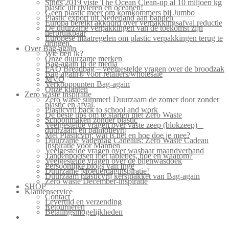
Sinds 2019 viste The Ocean Clean-up al 10 miljoen kg
plastic uit rivieren en oceanen!
Geen plastic meer om komkommers bij Jumbo
Plastic export uit Nederland aan banden
Europa bereikt akkoord over verpakkingsafval reductie
De duurzame verpakkingen van de toekomst zijn
herbruikbaar
Europese maatregelen om plastic verpakkingen terug te
dringen.
Over Bag-again
Wie ben ik?
Onze duurzame merken
Bag-again in de media
FAQ Breadbag – veelgestelde vragen over de broodzak
Bag-again® voor retailers/wholesale
MVO
Verkooppunten Bag-again
Onze klanten
Zero waste inspiratie
Zero waste summer! Duurzaam de zomer door zonder
plastic en afval.
Plasticvrij back to school and work
De beste tips om te starten met Zero Waste
Schoonmaken zonder plastic
Veelgestelde vragen over vaste zeep (blokzeep) –
duurzaam en palmolievrij
Mei Plasticvrij: wat is het en hoe doe je mee?
Duurzame Vaderdag Cadeaus: Zero Waste Cadeau
Inspiratie voor Mannen
Veelgestelde vragen over wasbaar maandverband
Tandenpoetsen met tabletjes, hoe en waarom?
Veelgestelde vragen over de bijenwasdoek
Persoonlijke blogs van Inge
Duurzame Moederdaginspiratie!
Duurzaam plasticvrij kerstpakket van Bag-again
Zero waste December-inspiratie
SHOP
Klantenservice
Contact
Levertijd en verzending
Retourneren
Betalingsmogelijkheden