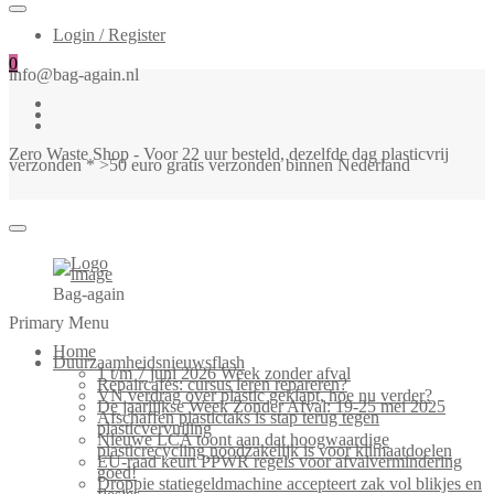
Login / Register
0
info@bag-again.nl
Zero Waste Shop - Voor 22 uur besteld, dezelfde dag plasticvrij
verzonden * >50 euro gratis verzonden binnen Nederland
Bag-again
Primary Menu
Home
Duurzaamheidsnieuwsflash
1 t/m 7 juni 2026 Week zonder afval
Repaircafés: cursus leren repareren?
VN verdrag over plastic geklapt, hoe nu verder?
De jaarlijkse Week Zonder Afval: 19-25 mei 2025
Afschaffen plastictaks is stap terug tegen
plasticvervuiling
Nieuwe LCA toont aan dat hoogwaardige
plasticrecycling noodzakelijk is voor klimaatdoelen
EU-raad keurt PPWR regels voor afvalvermindering
goed!
Droppie statiegeldmachine accepteert zak vol blikjes en