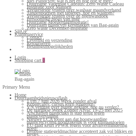
Mei Plasticvrij: wat is het en hoe doe je mee?
Duurzame Vaderdag Cadeaus: Zero Waste Cadeau
Inspiratie voor Mannen
Veelgestelde vragen over wasbaar maandverband
Tandenpoetsen met tabletjes, hoe en waarom?
Veelgestelde vragen over de bijenwasdoek
Persoonlijke blogs van Inge
Duurzame Moederdaginspiratie!
Duurzaam plasticvrij kerstpakket van Bag-again
Zero waste December-inspiratie
SHOP
Klantenservice
Contact
Levertijd en verzending
Retourneren
Betalingsmogelijkheden
Login
Shopping cart
0
Bag-again
Primary Menu
Home
Duurzaamheidsnieuwsflash
1 t/m 7 juni 2026 Week zonder afval
Repaircafés: cursus leren repareren?
VN verdrag over plastic geklapt, hoe nu verder?
De jaarlijkse Week Zonder Afval: 19-25 mei 2025
Afschaffen plastictaks is stap terug tegen
plasticvervuiling
Nieuwe LCA toont aan dat hoogwaardige
plasticrecycling noodzakelijk is voor klimaatdoelen
EU-raad keurt PPWR regels voor afvalvermindering
goed!
Droppie statiegeldmachine accepteert zak vol blikjes en
flesjes