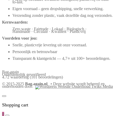
to-last.
Eigen voorraad – geen dropshipping, snelle verwerking.
Verzending zonder plastic, vaak dezelfde dag nog verzonden.
Kernwaarden:
Zero waste · Fairtrade · Lokaal · Biologisch ·
Handmade · Circulair · Kwaliteit · Plasticvrij
Voordelen voor jou:
Snelle, plasticvrije levering uit onze voorraad.
Persoonlijk en betrouwbaar
Transparant & klantgericht — 4,7⭐ uit 100+ beoordelingen.
Bag-again
Onafhankelijk geverifieerd
4.72 waardering
(101 beoordelingen)
© 2015-2025
Bag-again.nl
• Deze website wordt beheerd en
onderhouden door:
Shopping cart
0