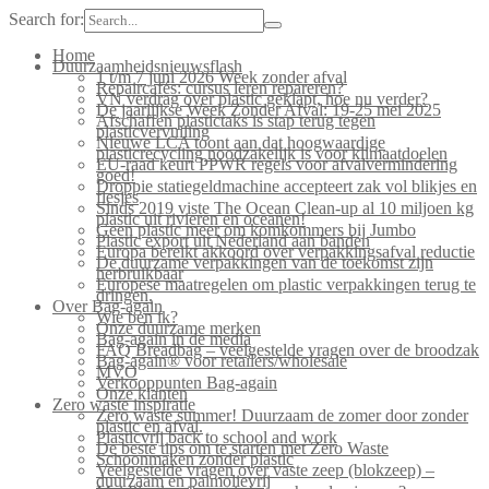
Search for:
Home
Duurzaamheidsnieuwsflash
1 t/m 7 juni 2026 Week zonder afval
Repaircafés: cursus leren repareren?
VN verdrag over plastic geklapt, hoe nu verder?
De jaarlijkse Week Zonder Afval: 19-25 mei 2025
Afschaffen plastictaks is stap terug tegen
plasticvervuiling
Nieuwe LCA toont aan dat hoogwaardige
plasticrecycling noodzakelijk is voor klimaatdoelen
EU-raad keurt PPWR regels voor afvalvermindering
goed!
Droppie statiegeldmachine accepteert zak vol blikjes en
flesjes
Sinds 2019 viste The Ocean Clean-up al 10 miljoen kg
plastic uit rivieren en oceanen!
Geen plastic meer om komkommers bij Jumbo
Plastic export uit Nederland aan banden
Europa bereikt akkoord over verpakkingsafval reductie
De duurzame verpakkingen van de toekomst zijn
herbruikbaar
Europese maatregelen om plastic verpakkingen terug te
dringen.
Over Bag-again
Wie ben ik?
Onze duurzame merken
Bag-again in de media
FAQ Breadbag – veelgestelde vragen over de broodzak
Bag-again® voor retailers/wholesale
MVO
Verkooppunten Bag-again
Onze klanten
Zero waste inspiratie
Zero waste summer! Duurzaam de zomer door zonder
plastic en afval.
Plasticvrij back to school and work
De beste tips om te starten met Zero Waste
Schoonmaken zonder plastic
Veelgestelde vragen over vaste zeep (blokzeep) –
duurzaam en palmolievrij