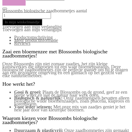
Blossombs biologische zaadbommetjes aantal
In mijn winkelmandje
Toevoegen aan mijn verlanglijst
Toevoegen aan mijn verlanglijst
Productomschrijving
Meer productinformatie
Reviews
Zaai een bloemenzee met Blossombs biologische
zaadbommetjes!
Onze Blossombs zijn niet zomaar zaadjes, het zijn kleine
kunstwerkjes die uitgroeien tot een waar bloemenparadijs. Deze
biologische zaadbommetjes zijn de perfecte manier om bij te dragen
aan een gezondere omgeving en een glimlach op het gezicht van
elke natuurliefhebber.
Hoe werkt het?
Gooi & groei:
Plaats de Blossombs op de grond, geef ze een
beetje water en laat de natuur haar werk doen.
Biologisch & natuurlijk:
Onze zaadmengsels bevatten alleen
biologische wilde bloemenzaadjes, zoals phacelia, klaproos en
korenbloem.
Voor ieder seizoen:
Met onze mix van zaadjes geniet je het
hele jaar door van kleurrijke bloemen.
Waarom kiezen voor Blossombs biologische
zaadbommetjes?
Duurzaam & plasticvrij:
Onze zaadbommetjes zijn gemaakt