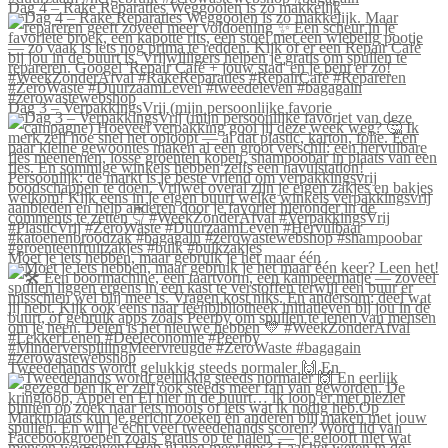
Dag 4 – Rake Reparaties Weggooien is zo makkelijk
Dag 3 – VerpakkingsVrij (mijn persoonlijke favorie
Moet je iets hebben, maar gebruik je het maar één
Tweedehands wordt gelukkig steeds normaler 🙌 En