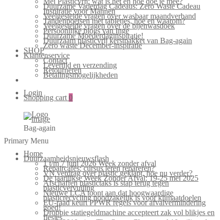
Mei Plasticvrij: wat is het en hoe doe je mee?
Duurzame Vaderdag Cadeaus: Zero Waste Cadeau
Inspiratie voor Mannen
Veelgestelde vragen over wasbaar maandverband
Tandenpoetsen met tabletjes, hoe en waarom?
Veelgestelde vragen over de bijenwasdoek
Persoonlijke blogs van Inge
Duurzame Moederdaginspiratie!
Duurzaam plasticvrij kerstpakket van Bag-again
Zero waste December-inspiratie
SHOP
Klantenservice
Contact
Levertijd en verzending
Retourneren
Betalingsmogelijkheden
Login
Shopping cart
0
Bag-again
Primary Menu
Home
Duurzaamheidsnieuwsflash
1 t/m 7 juni 2026 Week zonder afval
Repaircafés: cursus leren repareren?
VN verdrag over plastic geklapt, hoe nu verder?
De jaarlijkse Week Zonder Afval: 19-25 mei 2025
Afschaffen plastictaks is stap terug tegen
plasticvervuiling
Nieuwe LCA toont aan dat hoogwaardige
plasticrecycling noodzakelijk is voor klimaatdoelen
EU-raad keurt PPWR regels voor afvalvermindering
goed!
Droppie statiegeldmachine accepteert zak vol blikjes en
flesjes