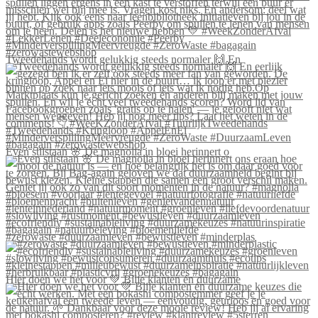
Tweedehands wordt gelukkig steeds normaler 🙌 En
Even stilstaan 🌸 De magnolia in bloei herinnert o
#zerowaste #duurzaamleven #bewustleven #minderplas
Hier doen we het voor 💚 Blije klanten én duurzame