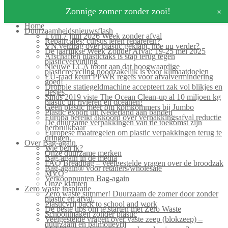
Search for:
+
Zonnige zomer zonder zooi!
Home
Duurzaamheidsnieuwsflash
1 t/m 7 juni 2026 Week zonder afval
Repaircafés: cursus leren repareren?
VN verdrag over plastic geklapt, hoe nu verder?
De jaarlijkse Week Zonder Afval: 19-25 mei 2025
Afschaffen plastictaks is stap terug tegen
plasticvervuiling
Nieuwe LCA toont aan dat hoogwaardige
plasticrecycling noodzakelijk is voor klimaatdoelen
EU-raad keurt PPWR regels voor afvalvermindering
goed!
Droppie statiegeldmachine accepteert zak vol blikjes en
flesjes
Sinds 2019 viste The Ocean Clean-up al 10 miljoen kg
plastic uit rivieren en oceanen!
Geen plastic meer om komkommers bij Jumbo
Plastic export uit Nederland aan banden
Europa bereikt akkoord over verpakkingsafval reductie
De duurzame verpakkingen van de toekomst zijn
herbruikbaar
Europese maatregelen om plastic verpakkingen terug te
dringen.
Over Bag-again
Wie ben ik?
Onze duurzame merken
Bag-again in de media
FAQ Breadbag – veelgestelde vragen over de broodzak
Bag-again® voor retailers/wholesale
MVO
Verkooppunten Bag-again
Onze klanten
Zero waste inspiratie
Zero waste summer! Duurzaam de zomer door zonder
plastic en afval.
Plasticvrij back to school and work
De beste tips om te starten met Zero Waste
Schoonmaken zonder plastic
Veelgestelde vragen over vaste zeep (blokzeep) –
duurzaam en palmolievrij