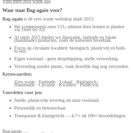
Vind meer zero waste tips
Waar staat Bag-again voor?
Bag‑again
is dé zero waste webshop sinds 2015:
We compenseren onze CO₂-uitstoot door bomen te planten
via Trees for All.
Al sinds 2015 bieden we duurzame, fairtrade en lokale
(handmade) producten, zoals de katoenen broodzak.
Focus op circulaire kwaliteit: biologisch, plasticvrij en built-
to-last.
Eigen voorraad – geen dropshipping, snelle verwerking.
Verzending zonder plastic, vaak dezelfde dag nog verzonden.
Kernwaarden:
Zero waste · Fairtrade · Lokaal · Biologisch ·
Handmade · Circulair · Kwaliteit · Plasticvrij
Voordelen voor jou:
Snelle, plasticvrije levering uit onze voorraad.
Persoonlijk en betrouwbaar
Transparant & klantgericht — 4,7⭐ uit 100+ beoordelingen.
Bag-again