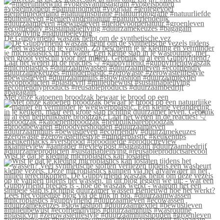
De Guppyfriend waszak helpt om de synthetische vez
Met onze katoenen broodzak bewaar je brood op een
Wist je dat je kleding microplastics kan loslaten