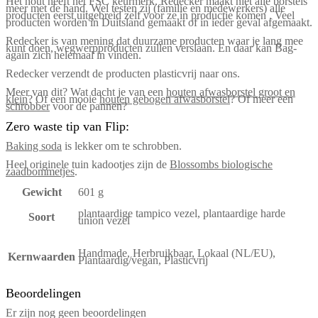
Het hout heeft het FSC keurmerk. Redecker maakt niet alle borstels
meer met de hand. Wel testen zij (familie en medewerkers) alle
producten eerst uitgebreid zelf voor ze in productie komen . Veel
producten worden in Duitsland gemaakt of in ieder geval afgemaakt.
Redecker is van mening dat duurzame producten waar je lang mee
kunt doen, wegwerpproducten zullen verslaan. En daar kan Bag-
again zich helemaal in vinden.
Redecker verzendt de producten plasticvrij naar ons.
Meer van dit? Wat dacht je van een
houten afwasborstel groot en
klein
? Of een mooie
houten gebogen afwasborstel
? Of meer een
schrobber
voor de pannen?
Zero waste tip van Flip:
Baking soda
is lekker om te schrobben.
Heel originele tuin kadootjes zijn de
Blossombs biologische
zaadbommetjes
.
Gewicht
601 g
plantaardige tampico vezel, plantaardige harde
Soort
union vezel
Handmade, Herbruikbaar, Lokaal (NL/EU),
Kernwaarden
Plantaardig/vegan, Plasticvrij
Beoordelingen
Er zijn nog geen beoordelingen