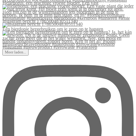
Helleborus: een prachtige vroege bloeier. Een vast
Instagram bericht 17865004830511340
Een bierdopje hergebruiken om je zeep op te hangen
Meer laden...