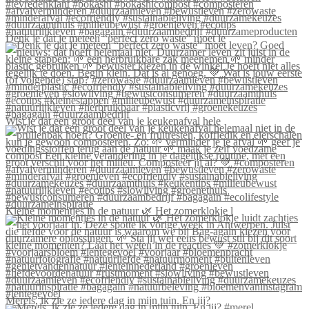
Denk je dat je meteen “perfect zero waste” moet le
Wist je dat een groot deel van je keukenafval hele
Kleine momentjes in de natuur 🌿 Het zomerklokje l
Merels, ik zie ze iedere dag in mijn tuin. En jij?