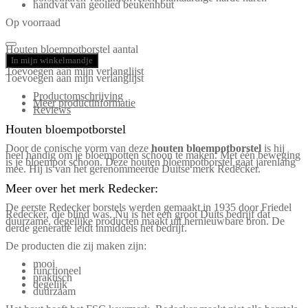
handvat van geolied beukenhout
Op voorraad
Houten bloempotborstel aantal
In mijn winkelmandje
Toevoegen aan mijn verlanglijst
Toevoegen aan mijn verlanglijst
Productomschrijving
Meer productinformatie
Reviews
Houten bloempotborstel
Door de conische vorm van deze
houten bloempotborstel
is hij
heel handig om je bloempotten schoon te maken. Met één beweging
is je bloempot schoon. Deze houten bloempotborstel gaat jarenlang
mee. Hij is van het gerenommeerde Duitse merk Redecker.
Meer over het merk Redecker:
De eerste Redecker borstels werden gemaakt in 1935 door Friedel
Redecker, die blind was. Nu is het een groot Duits bedrijf dat
duurzame, degelijke producten maakt uit hernieuwbare bron. De
derde generatie leidt inmiddels het bedrijf.
De producten die zij maken zijn:
mooi
functioneel
praktisch
degelijk
duurzaam