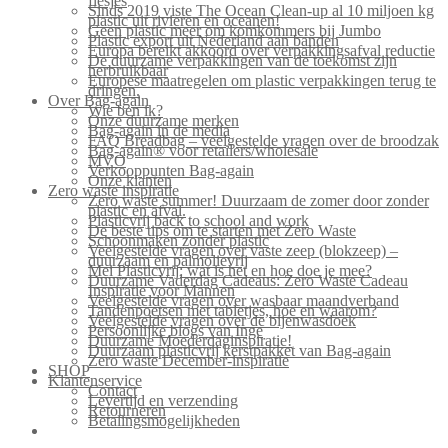
flesjes
Sinds 2019 viste The Ocean Clean-up al 10 miljoen kg
plastic uit rivieren en oceanen!
Geen plastic meer om komkommers bij Jumbo
Plastic export uit Nederland aan banden
Europa bereikt akkoord over verpakkingsafval reductie
De duurzame verpakkingen van de toekomst zijn
herbruikbaar
Europese maatregelen om plastic verpakkingen terug te
dringen.
Over Bag-again
Wie ben ik?
Onze duurzame merken
Bag-again in de media
FAQ Breadbag – veelgestelde vragen over de broodzak
Bag-again® voor retailers/wholesale
MVO
Verkooppunten Bag-again
Onze klanten
Zero waste inspiratie
Zero waste summer! Duurzaam de zomer door zonder
plastic en afval.
Plasticvrij back to school and work
De beste tips om te starten met Zero Waste
Schoonmaken zonder plastic
Veelgestelde vragen over vaste zeep (blokzeep) –
duurzaam en palmolievrij
Mei Plasticvrij: wat is het en hoe doe je mee?
Duurzame Vaderdag Cadeaus: Zero Waste Cadeau
Inspiratie voor Mannen
Veelgestelde vragen over wasbaar maandverband
Tandenpoetsen met tabletjes, hoe en waarom?
Veelgestelde vragen over de bijenwasdoek
Persoonlijke blogs van Inge
Duurzame Moederdaginspiratie!
Duurzaam plasticvrij kerstpakket van Bag-again
Zero waste December-inspiratie
SHOP
Klantenservice
Contact
Levertijd en verzending
Retourneren
Betalingsmogelijkheden