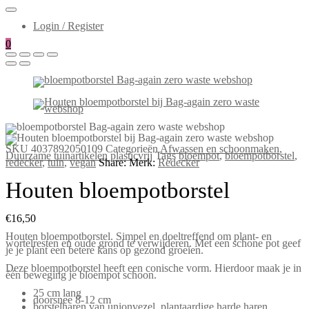
Login / Register
0
SKU
4037892050109
Categorieën
Afwassen en schoonmaken
,
Duurzame tuinartikelen plasticvrij
Tags
bloempot
,
bloempotborstel
,
redecker
,
tuin
,
vegan
Share:
Merk:
Redecker
Houten bloempotborstel
€
16,50
Houten bloempotborstel. Simpel en doeltreffend om plant- en
wortelresten en oude grond te verwijderen. Met een schone pot geef
je je plant een betere kans op gezond groeien.
Deze bloempotborstel heeft een conische vorm. Hierdoor maak je in
één beweging je bloempot schoon.
25 cm lang
doorsnee 8-12 cm
borstelharen van unionvezel, plantaardige harde haren