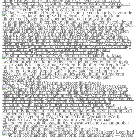
Dag 5 – Heerlijk Hergebruik Wat voor de één klaar
Dag 4 – Rake Reparaties Weggooien is zo makkelijk
Dag 3 – VerpakkingsVrij (mijn persoonlijke favorie
Moet je iets hebben, maar gebruik je het maar één