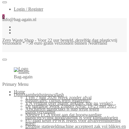
Login / Register
0
info@bag-again.nl
Zero Waste Shop - Voor 22 uur besteld, dezelfde dag plasticvrij
verzonden * >50 euro gratis verzonden binnen Nederland
Bag-again
Primary Menu
Home
Duurzaamheidsnieuwsflash
1 t/m 7 juni 2026 Week zonder afval
Repaircafés: cursus leren repareren?
VN verdrag over plastic geklapt, hoe nu verder?
De jaarlijkse Week Zonder Afval: 19-25 mei 2025
Afschaffen plastictaks is stap terug tegen
plasticvervuiling
Nieuwe LCA toont aan dat hoogwaardige
plasticrecycling noodzakelijk is voor klimaatdoelen
EU-raad keurt PPWR regels voor afvalvermindering
goed!
Droppie statiegeldmachine accepteert zak vol blikjes en