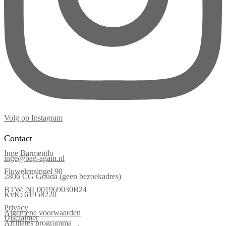
Volg op Instagram
Contact
Inge Barmentlo
inge@bag-again.nl
Fluwelensingel 90
2806 CG Gouda (geen bezoekadres)
BTW: NL001969030B24
KvK: 61958220
Privacy
Algemene voorwaarden
Disclaimer
Affiliates programma