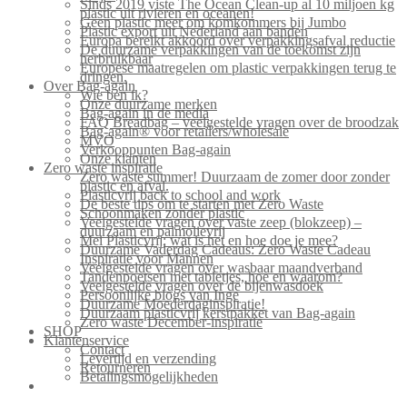
Sinds 2019 viste The Ocean Clean-up al 10 miljoen kg
plastic uit rivieren en oceanen!
Geen plastic meer om komkommers bij Jumbo
Plastic export uit Nederland aan banden
Europa bereikt akkoord over verpakkingsafval reductie
De duurzame verpakkingen van de toekomst zijn
herbruikbaar
Europese maatregelen om plastic verpakkingen terug te
dringen.
Over Bag-again
Wie ben ik?
Onze duurzame merken
Bag-again in de media
FAQ Breadbag – veelgestelde vragen over de broodzak
Bag-again® voor retailers/wholesale
MVO
Verkooppunten Bag-again
Onze klanten
Zero waste inspiratie
Zero waste summer! Duurzaam de zomer door zonder
plastic en afval.
Plasticvrij back to school and work
De beste tips om te starten met Zero Waste
Schoonmaken zonder plastic
Veelgestelde vragen over vaste zeep (blokzeep) –
duurzaam en palmolievrij
Mei Plasticvrij: wat is het en hoe doe je mee?
Duurzame Vaderdag Cadeaus: Zero Waste Cadeau
Inspiratie voor Mannen
Veelgestelde vragen over wasbaar maandverband
Tandenpoetsen met tabletjes, hoe en waarom?
Veelgestelde vragen over de bijenwasdoek
Persoonlijke blogs van Inge
Duurzame Moederdaginspiratie!
Duurzaam plasticvrij kerstpakket van Bag-again
Zero waste December-inspiratie
SHOP
Klantenservice
Contact
Levertijd en verzending
Retourneren
Betalingsmogelijkheden