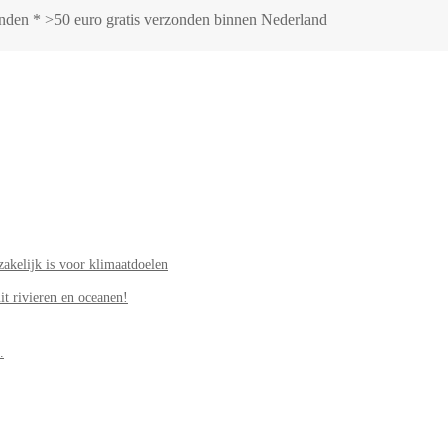
zonden * >50 euro gratis verzonden binnen Nederland
akelijk is voor klimaatdoelen
it rivieren en oceanen!
.