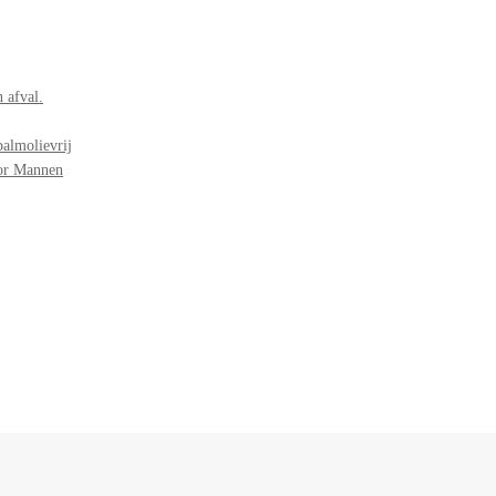
 afval.
palmolievrij
oor Mannen