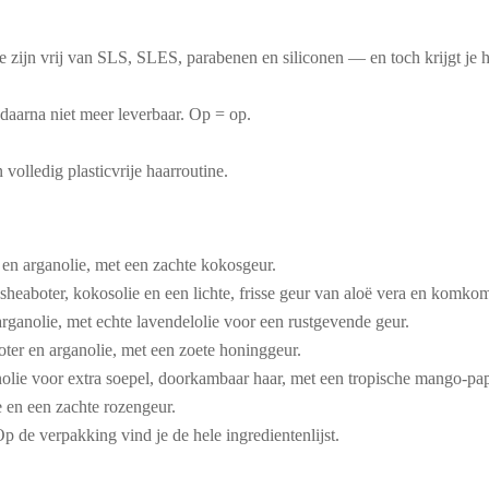
e zijn vrij van SLS, SLES, parabenen en siliconen — en toch krijgt je h
daarna niet meer leverbaar. Op = op.
volledig plasticvrije haarroutine.
en arganolie, met een zachte kokosgeur.
t sheaboter, kokosolie en een lichte, frisse geur van aloë vera en komko
rganolie, met echte lavendelolie voor een rustgevende geur.
oter en arganolie, met een zoete honinggeur.
anolie voor extra soepel, doorkambaar haar, met een tropische mango-pa
e en een zachte rozengeur.
p de verpakking vind je de hele ingredientenlijst.