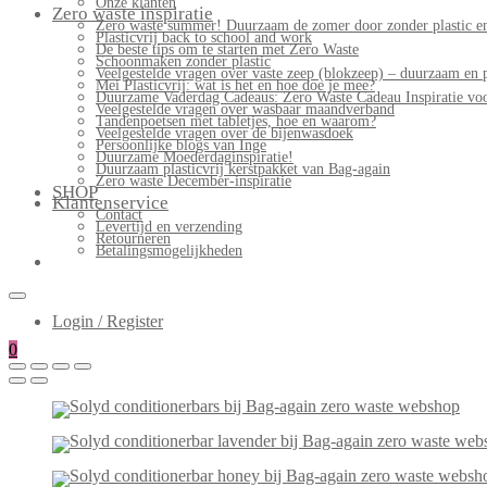
Onze klanten
Zero waste inspiratie
Zero waste summer! Duurzaam de zomer door zonder plastic en
Plasticvrij back to school and work
De beste tips om te starten met Zero Waste
Schoonmaken zonder plastic
Veelgestelde vragen over vaste zeep (blokzeep) – duurzaam en 
Mei Plasticvrij: wat is het en hoe doe je mee?
Duurzame Vaderdag Cadeaus: Zero Waste Cadeau Inspiratie v
Veelgestelde vragen over wasbaar maandverband
Tandenpoetsen met tabletjes, hoe en waarom?
Veelgestelde vragen over de bijenwasdoek
Persoonlijke blogs van Inge
Duurzame Moederdaginspiratie!
Duurzaam plasticvrij kerstpakket van Bag-again
Zero waste December-inspiratie
SHOP
Klantenservice
Contact
Levertijd en verzending
Retourneren
Betalingsmogelijkheden
Login / Register
0