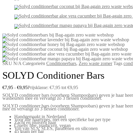
SKU
N/A
Categorieën
Conditionerbars
,
Zero waste zomer
Tags
condi
SOLYD Conditioner Bars
€
7,95
-
€
9,95
Prijsklasse: €7,95 tot €9,95
SOLYD conditioner bars (voorheen Shampoobars) geven je haar heerlijk
wasbeurten mee en vervangt zo 3 flessen conditioner.
SOLYD conditioner bars (voorheen Shampoobars) geven je haar heerlij
mee en vervangt zo 3 flessen conditioner.
Handgemaakt in Nederland
Voor alle haartypes, met een specifieke bar per type
Zacht en pluisvrij haar
Cruelty free, plasticvrij, vegan
Vrij van SLS, SLES, parabenen en siliconen
45 gram per bar