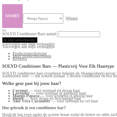
SOORT
Wissen
SOLYD Conditioner Bars aantal
In mijn winkelmandje
Toevoegen aan mijn verlanglijst
Toevoegen aan mijn verlanglijst
Productomschrijving
Meer productinformatie
Reviews
SOLYD Conditioner Bars — Plasticvrij Voor Elk Haartype
SOLYD conditioner bars (voorheen bekend als Shampoobars) geven je h
wasbeurten mee — dat scheelt zomaar 3 flessen conditioner én een ho
Welke geur past bij jouw haar?
Coconut
— voor normaal tot droog haar
Lavender
— voor normaal of gekleurd haar
Mango Papaya
— voor krullend of pluizig haar
Honey
— voor droog en beschadigd haar
Aloe Vera Cucumber
— voor normaal tot vet haar
Hoe gebruik je een conditioner bar?
Houd de bar even onder de warme kraan zodat de boters en oliën zacht 