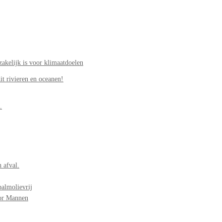
akelijk is voor klimaatdoelen
it rivieren en oceanen!
.
 afval.
palmolievrij
oor Mannen