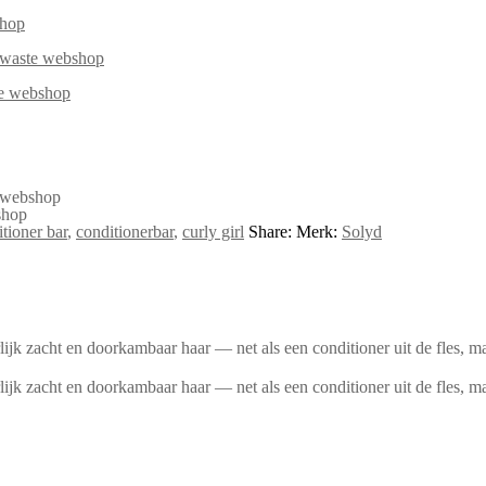
tioner bar
,
conditionerbar
,
curly girl
Share:
Merk:
Solyd
 zacht en doorkambaar haar — net als een conditioner uit de fles, maa
k zacht en doorkambaar haar — net als een conditioner uit de fles, ma