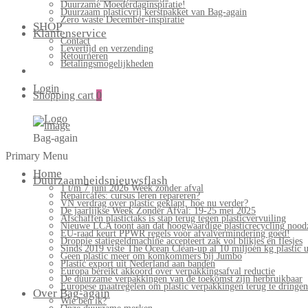
Duurzame Moederdaginspiratie!
Duurzaam plasticvrij kerstpakket van Bag-again
Zero waste December-inspiratie
SHOP
Klantenservice
Contact
Levertijd en verzending
Retourneren
Betalingsmogelijkheden
Login
Shopping cart
0
Bag-again
Primary Menu
Home
Duurzaamheidsnieuwsflash
1 t/m 7 juni 2026 Week zonder afval
Repaircafés: cursus leren repareren?
VN verdrag over plastic geklapt, hoe nu verder?
De jaarlijkse Week Zonder Afval: 19-25 mei 2025
Afschaffen plastictaks is stap terug tegen plasticvervuiling
Nieuwe LCA toont aan dat hoogwaardige plasticrecycling noodz
EU-raad keurt PPWR regels voor afvalvermindering goed!
Droppie statiegeldmachine accepteert zak vol blikjes en flesjes
Sinds 2019 viste The Ocean Clean-up al 10 miljoen kg plastic u
Geen plastic meer om komkommers bij Jumbo
Plastic export uit Nederland aan banden
Europa bereikt akkoord over verpakkingsafval reductie
De duurzame verpakkingen van de toekomst zijn herbruikbaar
Europese maatregelen om plastic verpakkingen terug te dringen
Over Bag-again
Wie ben ik?