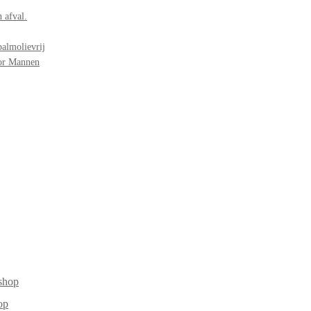
 afval.
palmolievrij
oor Mannen