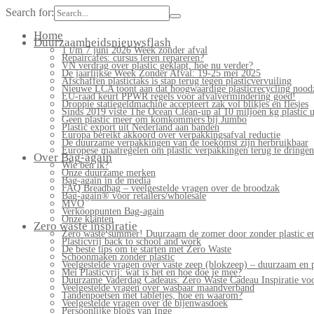
Search for:
Home
Duurzaamheidsnieuwsflash
1 t/m 7 juni 2026 Week zonder afval
Repaircafés: cursus leren repareren?
VN verdrag over plastic geklapt, hoe nu verder?
De jaarlijkse Week Zonder Afval: 19-25 mei 2025
Afschaffen plastictaks is stap terug tegen plasticvervuiling
Nieuwe LCA toont aan dat hoogwaardige plasticrecycling noodz
EU-raad keurt PPWR regels voor afvalvermindering goed!
Droppie statiegeldmachine accepteert zak vol blikjes en flesjes
Sinds 2019 viste The Ocean Clean-up al 10 miljoen kg plastic u
Geen plastic meer om komkommers bij Jumbo
Plastic export uit Nederland aan banden
Europa bereikt akkoord over verpakkingsafval reductie
De duurzame verpakkingen van de toekomst zijn herbruikbaar
Europese maatregelen om plastic verpakkingen terug te dringen
Over Bag-again
Wie ben ik?
Onze duurzame merken
Bag-again in de media
FAQ Breadbag – veelgestelde vragen over de broodzak
Bag-again® voor retailers/wholesale
MVO
Verkooppunten Bag-again
Onze klanten
Zero waste inspiratie
Zero waste summer! Duurzaam de zomer door zonder plastic en
Plasticvrij back to school and work
De beste tips om te starten met Zero Waste
Schoonmaken zonder plastic
Veelgestelde vragen over vaste zeep (blokzeep) – duurzaam en 
Mei Plasticvrij: wat is het en hoe doe je mee?
Duurzame Vaderdag Cadeaus: Zero Waste Cadeau Inspiratie v
Veelgestelde vragen over wasbaar maandverband
Tandenpoetsen met tabletjes, hoe en waarom?
Veelgestelde vragen over de bijenwasdoek
Persoonlijke blogs van Inge