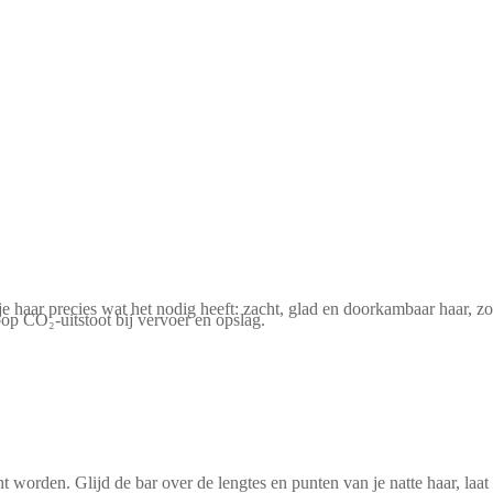
aar precies wat het nodig heeft: zacht, glad en doorkambaar haar, zon
op CO₂-uitstoot bij vervoer en opslag.
worden. Glijd de bar over de lengtes en punten van je natte haar, laat 