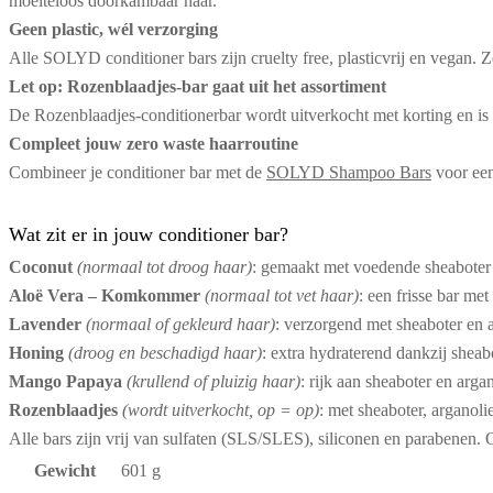
moeiteloos doorkambaar haar.
Geen plastic, wél verzorging
Alle SOLYD conditioner bars zijn cruelty free, plasticvrij en vegan. Z
Let op: Rozenblaadjes-bar gaat uit het assortiment
De Rozenblaadjes-conditionerbar wordt uitverkocht met korting en is 
Compleet jouw zero waste haarroutine
Combineer je conditioner bar met de
SOLYD Shampoo Bars
voor een 
Wat zit er in jouw conditioner bar?
Coconut
(normaal tot droog haar)
: gemaakt met voedende sheaboter 
Aloë Vera – Komkommer
(normaal tot vet haar)
: een frisse bar me
Lavender
(normaal of gekleurd haar)
: verzorgend met sheaboter en a
Honing
(droog en beschadigd haar)
: extra hydraterend dankzij sheab
Mango Papaya
(krullend of pluizig haar)
: rijk aan sheaboter en arg
Rozenblaadjes
(wordt uitverkocht, op = op)
: met sheaboter, arganoli
Alle bars zijn vrij van sulfaten (SLS/SLES), siliconen en parabenen. O
Gewicht
601 g