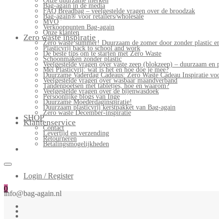
Onze duurzame merken
Bag-again in de media
FAQ Breadbag – veelgestelde vragen over de broodzak
Bag-again® voor retailers/wholesale
MVO
Verkooppunten Bag-again
Onze klanten
Zero waste inspiratie
Zero waste summer! Duurzaam de zomer door zonder plastic en
Plasticvrij back to school and work
De beste tips om te starten met Zero Waste
Schoonmaken zonder plastic
Veelgestelde vragen over vaste zeep (blokzeep) – duurzaam en 
Mei Plasticvrij: wat is het en hoe doe je mee?
Duurzame Vaderdag Cadeaus: Zero Waste Cadeau Inspiratie v
Veelgestelde vragen over wasbaar maandverband
Tandenpoetsen met tabletjes, hoe en waarom?
Veelgestelde vragen over de bijenwasdoek
Persoonlijke blogs van Inge
Duurzame Moederdaginspiratie!
Duurzaam plasticvrij kerstpakket van Bag-again
Zero waste December-inspiratie
SHOP
Klantenservice
Contact
Levertijd en verzending
Retourneren
Betalingsmogelijkheden
Login / Register
0
info@bag-again.nl