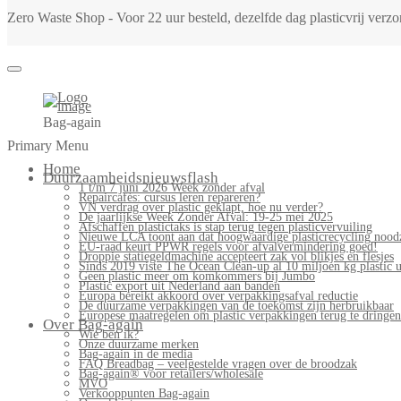
Zero Waste Shop - Voor 22 uur besteld, dezelfde dag plasticvrij ver
Bag-again
Primary Menu
Home
Duurzaamheidsnieuwsflash
1 t/m 7 juni 2026 Week zonder afval
Repaircafés: cursus leren repareren?
VN verdrag over plastic geklapt, hoe nu verder?
De jaarlijkse Week Zonder Afval: 19-25 mei 2025
Afschaffen plastictaks is stap terug tegen plasticvervuiling
Nieuwe LCA toont aan dat hoogwaardige plasticrecycling noodz
EU-raad keurt PPWR regels voor afvalvermindering goed!
Droppie statiegeldmachine accepteert zak vol blikjes en flesjes
Sinds 2019 viste The Ocean Clean-up al 10 miljoen kg plastic u
Geen plastic meer om komkommers bij Jumbo
Plastic export uit Nederland aan banden
Europa bereikt akkoord over verpakkingsafval reductie
De duurzame verpakkingen van de toekomst zijn herbruikbaar
Europese maatregelen om plastic verpakkingen terug te dringen
Over Bag-again
Wie ben ik?
Onze duurzame merken
Bag-again in de media
FAQ Breadbag – veelgestelde vragen over de broodzak
Bag-again® voor retailers/wholesale
MVO
Verkooppunten Bag-again