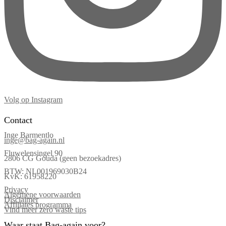
Volg op Instagram
Contact
Inge Barmentlo
inge@bag-again.nl
Fluwelensingel 90
2806 CG Gouda (geen bezoekadres)
BTW: NL001969030B24
KvK: 61958220
Privacy
Algemene voorwaarden
Disclaimer
Affiliates programma
Vind meer zero waste tips
Waar staat Bag-again voor?