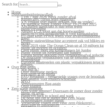
Search for:
Home
Duurzaamheidsnieuwsflash
1 t/m 7 juni 2026 Week zonder afval
Repaircafés: cursus leren repareren?
VN verdrag over plastic geklapt, hoe nu verder?
De jaarlijkse Week Zonder Afval: 19-25 mei 2025
Afschaffen plastictaks is stap terug tegen
plasticvervuiling
Nieuwe LCA toont aan dat hoogwaardige
plasticrecycling noodzakelijk is voor klimaatdoelen
EU-raad keurt PPWR regels voor afvalvermindering
goed!
Droppie statiegeldmachine accepteert zak vol blikjes en
flesjes
Sinds 2019 viste The Ocean Clean-up al 10 miljoen kg
plastic uit rivieren en oceanen!
Geen plastic meer om komkommers bij Jumbo
Plastic export uit Nederland aan banden
Europa bereikt akkoord over verpakkingsafval reductie
De duurzame verpakkingen van de toekomst zijn
herbruikbaar
Europese maatregelen om plastic verpakkingen terug te
dringen.
Over Bag-again
Wie ben ik?
Onze duurzame merken
Bag-again in de media
FAQ Breadbag – veelgestelde vragen over de broodzak
Bag-again® voor retailers/wholesale
MVO
Verkooppunten Bag-again
Onze klanten
Zero waste inspiratie
Zero waste summer! Duurzaam de zomer door zonder
plastic en afval.
Plasticvrij back to school and work
De beste tips om te starten met Zero Waste
Schoonmaken zonder plastic
Veelgestelde vragen over vaste zeep (blokzeep) –
duurzaam en palmolievrij