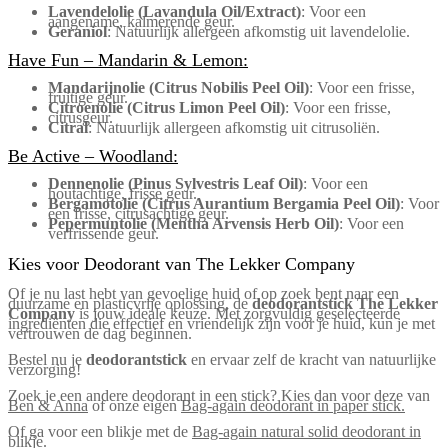
Lavendelolie (Lavandula Oil/Extract)
: Voor een
aangename, kalmerende geur.
Geraniol
: Natuurlijk allergeen afkomstig uit lavendelolie.
Have Fun – Mandarin & Lemon:
Mandarijnolie (Citrus Nobilis Peel Oil)
: Voor een frisse,
fruitige geur.
Citroenolie (Citrus Limon Peel Oil)
: Voor een frisse,
citrusgeur.
Citral
: Natuurlijk allergeen afkomstig uit citrusoliën.
Be Active – Woodland:
Dennenolie (Pinus Sylvestris Leaf Oil)
: Voor een
houtachtige, frisse geur.
Bergamotolie (Citrus Aurantium Bergamia Peel Oil)
: Voor
een frisse, citrusachtige geur.
Pepermuntolie (Mentha Arvensis Herb Oil)
: Voor een
verfrissende geur.
Kies voor Deodorant van The Lekker Company
Of je nu last hebt van gevoelige huid of op zoek bent naar een
duurzame en plasticvrije oplossing, de
deodorantstick The Lekker
Company
is jouw ideale keuze. Met zorgvuldig geselecteerde
ingrediënten die effectief en vriendelijk zijn voor je huid, kun je met
vertrouwen de dag beginnen.
Bestel nu je
deodorantstick
en ervaar zelf de kracht van natuurlijke
verzorging!
Zoek je een andere deodorant in een stick? Kies dan voor deze van
Ben & Anna
of onze eigen
Bag-again deodorant in paper stick.
Of ga voor een blikje met de
Bag-again natural solid deodorant in
blikje
.