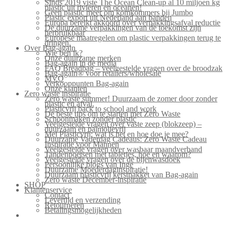
Sinds 2019 viste The Ocean Clean-up al 10 miljoen kg
plastic uit rivieren en oceanen!
Geen plastic meer om komkommers bij Jumbo
Plastic export uit Nederland aan banden
Europa bereikt akkoord over verpakkingsafval reductie
De duurzame verpakkingen van de toekomst zijn
herbruikbaar
Europese maatregelen om plastic verpakkingen terug te
dringen.
Over Bag-again
Wie ben ik?
Onze duurzame merken
Bag-again in de media
FAQ Breadbag – veelgestelde vragen over de broodzak
Bag-again® voor retailers/wholesale
MVO
Verkooppunten Bag-again
Onze klanten
Zero waste inspiratie
Zero waste summer! Duurzaam de zomer door zonder
plastic en afval.
Plasticvrij back to school and work
De beste tips om te starten met Zero Waste
Schoonmaken zonder plastic
Veelgestelde vragen over vaste zeep (blokzeep) –
duurzaam en palmolievrij
Mei Plasticvrij: wat is het en hoe doe je mee?
Duurzame Vaderdag Cadeaus: Zero Waste Cadeau
Inspiratie voor Mannen
Veelgestelde vragen over wasbaar maandverband
Tandenpoetsen met tabletjes, hoe en waarom?
Veelgestelde vragen over de bijenwasdoek
Persoonlijke blogs van Inge
Duurzame Moederdaginspiratie!
Duurzaam plasticvrij kerstpakket van Bag-again
Zero waste December-inspiratie
SHOP
Klantenservice
Contact
Levertijd en verzending
Retourneren
Betalingsmogelijkheden