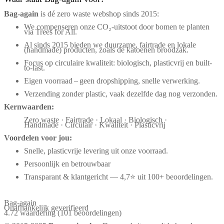
Bag‑again
is dé zero waste webshop sinds 2015:
We compenseren onze CO₂-uitstoot door bomen te planten
via Trees for All.
Al sinds 2015 bieden we duurzame, fairtrade en lokale
(handmade) producten, zoals de katoenen broodzak.
Focus op circulaire kwaliteit: biologisch, plasticvrij en built-
to-last.
Eigen voorraad – geen dropshipping, snelle verwerking.
Verzending zonder plastic, vaak dezelfde dag nog verzonden.
Kernwaarden:
Zero waste · Fairtrade · Lokaal · Biologisch ·
Handmade · Circulair · Kwaliteit · Plasticvrij
Voordelen voor jou:
Snelle, plasticvrije levering uit onze voorraad.
Persoonlijk en betrouwbaar
Transparant & klantgericht — 4,7⭐ uit 100+ beoordelingen.
Bag-again
Onafhankelijk geverifieerd
4.72 waardering
(101 beoordelingen)