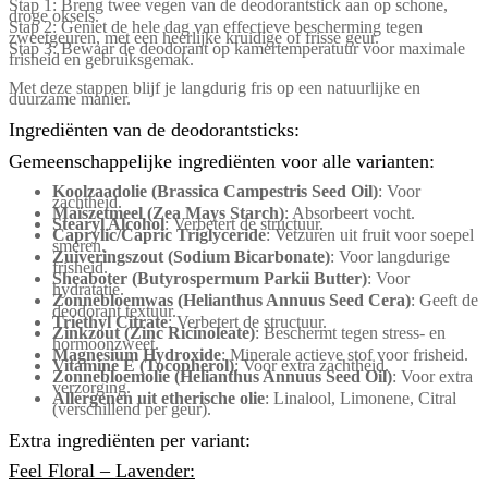
Stap 1: Breng twee vegen van de deodorantstick aan op schone,
droge oksels.
Stap 2: Geniet de hele dag van effectieve bescherming tegen
zweetgeuren, met een heerlijke kruidige of frisse geur.
Stap 3: Bewaar de deodorant op kamertemperatuur voor maximale
frisheid en gebruiksgemak.
Met deze stappen blijf je langdurig fris op een natuurlijke en
duurzame manier.
Ingrediënten van de deodorantsticks:
Gemeenschappelijke ingrediënten voor alle varianten:
Koolzaadolie (Brassica Campestris Seed Oil)
: Voor
zachtheid.
Maïszetmeel (Zea Mays Starch)
: Absorbeert vocht.
Stearyl Alcohol
: Verbetert de structuur.
Caprylic/Capric Triglyceride
: Vetzuren uit fruit voor soepel
smeren.
Zuiveringszout (Sodium Bicarbonate)
: Voor langdurige
frisheid.
Sheaboter (Butyrospermum Parkii Butter)
: Voor
hydratatie.
Zonnebloemwas (Helianthus Annuus Seed Cera)
: Geeft de
deodorant textuur.
Triethyl Citrate
: Verbetert de structuur.
Zinkzout (Zinc Ricinoleate)
: Beschermt tegen stress- en
hormoonzweet.
Magnesium Hydroxide
: Minerale actieve stof voor frisheid.
Vitamine E (Tocopherol)
: Voor extra zachtheid.
Zonnebloemolie (Helianthus Annuus Seed Oil)
: Voor extra
verzorging.
Allergenen uit etherische olie
: Linalool, Limonene, Citral
(verschillend per geur).
Extra ingrediënten per variant:
Feel Floral – Lavender: