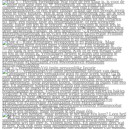
Dag 4 – Rake Reparaties Weggooien is zo makkelijk
Dag 3 – VerpakkingsVrij (mijn persoonlijke favorie
Moet je iets hebben, maar gebruik je het maar één