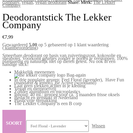
company
,
vegan
,
vegan deodorant
Share:
Merk:
The Lekker
Company
Deodorantstick The Lekker
Company
€
7,99
Gewaardeerd
5.00
op 5 gebaseerd op
1
klant waardering
(
klantbeoordeling)
Smeerbare deodorant op basis van zuiveringszout, kokosolie en
sheaboter. Voorkomt geurtjes zonder je poriën te verstoppen. 100%
plantaardig en natuurlijk niet op dieren getest. Nu ook in een
handige stick!
Makkelijk meenemen
In drie populaire geuren: Feel Floral (lavender), Have Fun
(mandarin & lemon), Be Active (woodland)
Laat geen vlekken achter in je kleding
Vegan en dierproefvrij
Zonder aluminium en microplastics
Inhoud: 40 ml.: genoeg voor ca. 3 maanden frisse oksels
Bedacht en gemaakt in Nederland
Plasticvrije verpakking
The Lekker Company is een B corp
SOORT
Wissen