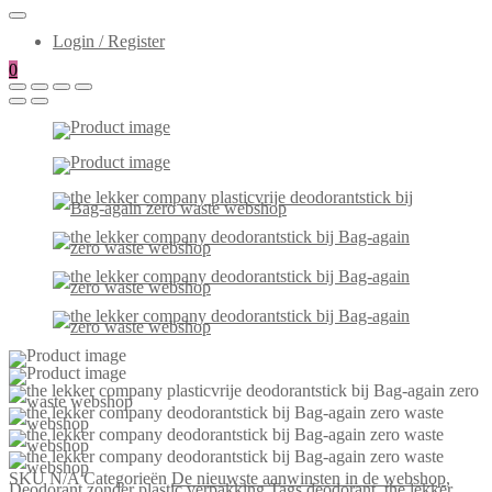
Login / Register
0
SKU
N/A
Categorieën
De nieuwste aanwinsten in de webshop
,
Deodorant zonder plastic verpakking
Tags
deodorant
,
the lekker