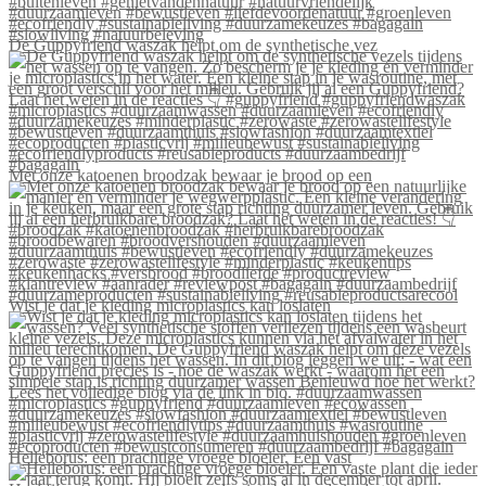
De Guppyfriend waszak helpt om de synthetische vez
Met onze katoenen broodzak bewaar je brood op een
Wist je dat je kleding microplastics kan loslaten
Helleborus: een prachtige vroege bloeier. Een vast