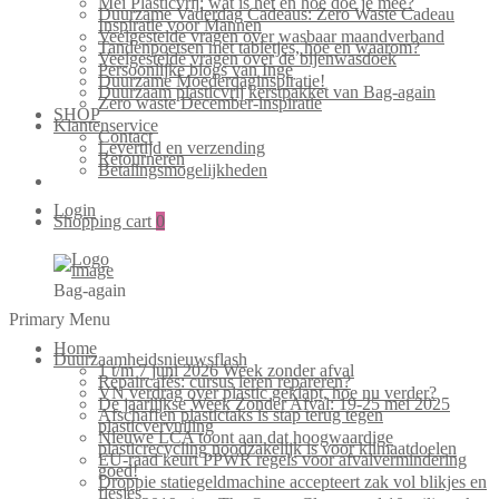
Mei Plasticvrij: wat is het en hoe doe je mee?
Duurzame Vaderdag Cadeaus: Zero Waste Cadeau
Inspiratie voor Mannen
Veelgestelde vragen over wasbaar maandverband
Tandenpoetsen met tabletjes, hoe en waarom?
Veelgestelde vragen over de bijenwasdoek
Persoonlijke blogs van Inge
Duurzame Moederdaginspiratie!
Duurzaam plasticvrij kerstpakket van Bag-again
Zero waste December-inspiratie
SHOP
Klantenservice
Contact
Levertijd en verzending
Retourneren
Betalingsmogelijkheden
Login
Shopping cart
0
Bag-again
Primary Menu
Home
Duurzaamheidsnieuwsflash
1 t/m 7 juni 2026 Week zonder afval
Repaircafés: cursus leren repareren?
VN verdrag over plastic geklapt, hoe nu verder?
De jaarlijkse Week Zonder Afval: 19-25 mei 2025
Afschaffen plastictaks is stap terug tegen
plasticvervuiling
Nieuwe LCA toont aan dat hoogwaardige
plasticrecycling noodzakelijk is voor klimaatdoelen
EU-raad keurt PPWR regels voor afvalvermindering
goed!
Droppie statiegeldmachine accepteert zak vol blikjes en
flesjes