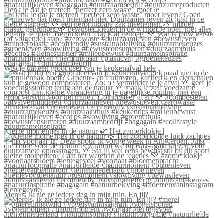
Denk je dat je meteen “perfect zero waste” moet le
Wist je dat een groot deel van je keukenafval hele
Kleine momentjes in de natuur 🌿 Het zomerklokje l
Merels, ik zie ze iedere dag in mijn tuin. En jij?