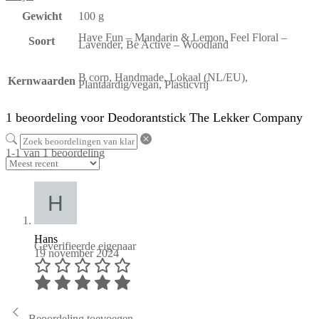
Gewicht
100 g
Have Fun – Mandarin & Lemon, Feel Floral –
Soort
Lavender, Be Active – Woodland
B corp, Handmade, Lokaal (NL/EU),
Kernwaarden
Plantaardig/vegan, Plasticvrij
1 beoordeling voor
Deodorantstick The Lekker Company
1-1 van 1 beoordeling
Hans
Geverifieerde eigenaar
19 november 2024
Beoordeling toevoegen