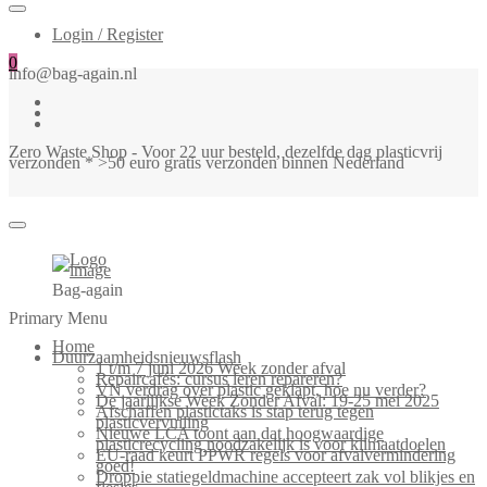
Login / Register
0
info@bag-again.nl
Zero Waste Shop - Voor 22 uur besteld, dezelfde dag plasticvrij
verzonden * >50 euro gratis verzonden binnen Nederland
Bag-again
Primary Menu
Home
Duurzaamheidsnieuwsflash
1 t/m 7 juni 2026 Week zonder afval
Repaircafés: cursus leren repareren?
VN verdrag over plastic geklapt, hoe nu verder?
De jaarlijkse Week Zonder Afval: 19-25 mei 2025
Afschaffen plastictaks is stap terug tegen
plasticvervuiling
Nieuwe LCA toont aan dat hoogwaardige
plasticrecycling noodzakelijk is voor klimaatdoelen
EU-raad keurt PPWR regels voor afvalvermindering
goed!
Droppie statiegeldmachine accepteert zak vol blikjes en