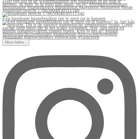
Instagram bericht 17865004830511340
Een bierdopje hergebruiken om je zeep op te hangen
Meer laden...