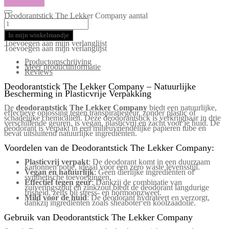
Deodorantstick The Lekker Company aantal
In mijn winkelmandje
Toevoegen aan mijn verlanglijst
Toevoegen aan mijn verlanglijst
Productomschrijving
Meer productinformatie
Reviews
Deodorantstick The Lekker Company – Natuurlijke
Bescherming in Plasticvrije Verpakking
De
deodorantstick The Lekker Company
biedt een natuurlijke,
effectieve oplossing tegen transpiratiegeur, zonder plastic of
schadelijke chemicaliën. Deze deodorantstick is verkrijgbaar in drie
verschillende geuren, is vegan, plasticvrij en zacht voor je huid. De
deodorant is verpakt in een milieuvriendelijke papieren tube en
bevat uitsluitend natuurlijke ingrediënten.
Voordelen van de Deodorantstick The Lekker Company:
Plasticvrij verpakt
: De deodorant komt in een duurzaam
kartonnen potje, ideaal voor een zero waste levensstijl.
Vegan en natuurlijk
: Geen dierlijke ingrediënten of
synthetische toevoegingen.
Effectief tegen geur
: Dankzij de combinatie van
zuiveringszout en zinkzout biedt de deodorant langdurige
frisheid, zelfs bij stress- en hormoonzweet.
Mild voor de huid
: De deodorant hydrateert en verzorgt,
dankzij ingrediënten zoals sheaboter en koolzaadolie.
Gebruik van Deodorantstick The Lekker Company