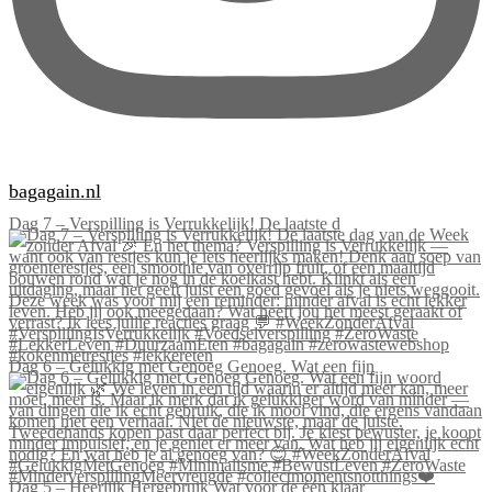
bagagain.nl
Dag 7 – Verspilling is Verrukkelijk! De laatste d
Dag 6 – Gelukkig met Genoeg Genoeg. Wat een fijn
Dag 5 – Heerlijk Hergebruik Wat voor de één klaar