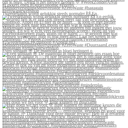
Tweedehands wordt gelukkig steeds normaler 🙌 En
Even stilstaan 🌸 De magnolia in bloei herinnert o
#zerowaste #duurzaamleven #bewustleven #minderplas
Hier doen we het voor 💚 Blije klanten én duurzame