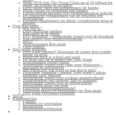
flesjes
Sinds 2019 viste The Ocean Clean-up al 10 miljoen kg
plastic uit rivieren en oceanen!
Geen plastic meer om komkommers bij Jumbo
Plastic export uit Nederland aan banden
Europa bereikt akkoord over verpakkingsafval reductie
De duurzame verpakkingen van de toekomst zijn
herbruikbaar
Europese maatregelen om plastic verpakkingen terug te
dringen.
Over Bag-again
Wie ben ik?
Onze duurzame merken
Bag-again in de media
FAQ Breadbag – veelgestelde vragen over de broodzak
Bag-again® voor retailers/wholesale
MVO
Verkooppunten Bag-again
Onze klanten
Zero waste inspiratie
Zero waste summer! Duurzaam de zomer door zonder
plastic en afval.
Plasticvrij back to school and work
De beste tips om te starten met Zero Waste
Schoonmaken zonder plastic
Veelgestelde vragen over vaste zeep (blokzeep) –
duurzaam en palmolievrij
Mei Plasticvrij: wat is het en hoe doe je mee?
Duurzame Vaderdag Cadeaus: Zero Waste Cadeau
Inspiratie voor Mannen
Veelgestelde vragen over wasbaar maandverband
Tandenpoetsen met tabletjes, hoe en waarom?
Veelgestelde vragen over de bijenwasdoek
Persoonlijke blogs van Inge
Duurzame Moederdaginspiratie!
Duurzaam plasticvrij kerstpakket van Bag-again
Zero waste December-inspiratie
SHOP
Klantenservice
Contact
Levertijd en verzending
Retourneren
Betalingsmogelijkheden