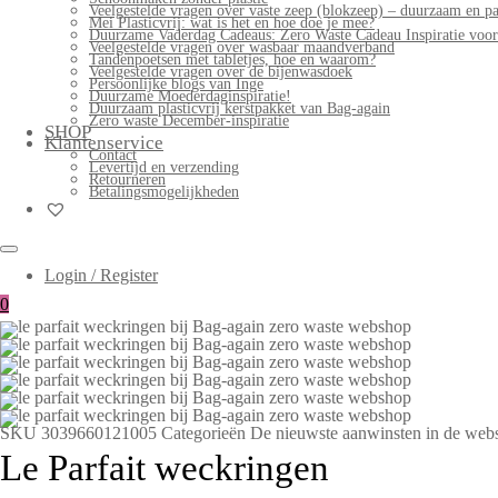
Veelgestelde vragen over vaste zeep (blokzeep) – duurzaam en pa
Mei Plasticvrij: wat is het en hoe doe je mee?
Duurzame Vaderdag Cadeaus: Zero Waste Cadeau Inspiratie voo
Veelgestelde vragen over wasbaar maandverband
Tandenpoetsen met tabletjes, hoe en waarom?
Veelgestelde vragen over de bijenwasdoek
Persoonlijke blogs van Inge
Duurzame Moederdaginspiratie!
Duurzaam plasticvrij kerstpakket van Bag-again
Zero waste December-inspiratie
SHOP
Klantenservice
Contact
Levertijd en verzending
Retourneren
Betalingsmogelijkheden
Login / Register
0
SKU
3039660121005
Categorieën
De nieuwste aanwinsten in de web
Le Parfait weckringen