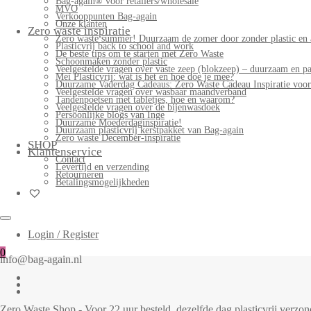
Bag-again® voor retailers/wholesale
MVO
Verkooppunten Bag-again
Onze klanten
Zero waste inspiratie
Zero waste summer! Duurzaam de zomer door zonder plastic en 
Plasticvrij back to school and work
De beste tips om te starten met Zero Waste
Schoonmaken zonder plastic
Veelgestelde vragen over vaste zeep (blokzeep) – duurzaam en pa
Mei Plasticvrij: wat is het en hoe doe je mee?
Duurzame Vaderdag Cadeaus: Zero Waste Cadeau Inspiratie voo
Veelgestelde vragen over wasbaar maandverband
Tandenpoetsen met tabletjes, hoe en waarom?
Veelgestelde vragen over de bijenwasdoek
Persoonlijke blogs van Inge
Duurzame Moederdaginspiratie!
Duurzaam plasticvrij kerstpakket van Bag-again
Zero waste December-inspiratie
SHOP
Klantenservice
Contact
Levertijd en verzending
Retourneren
Betalingsmogelijkheden
Login / Register
0
info@bag-again.nl
Zero Waste Shop - Voor 22 uur besteld, dezelfde dag plasticvrij verz