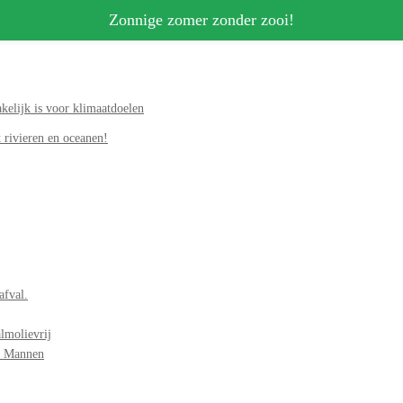
Zonnige zomer zonder zooi!
elijk is voor klimaatdoelen
 rivieren en oceanen!
afval.
lmolievrij
r Mannen