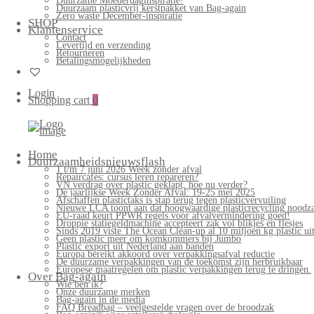
Duurzame Moederdaginspiratie!
Duurzaam plasticvrij kerstpakket van Bag-again
Zero waste December-inspiratie
SHOP
Klantenservice
Contact
Levertijd en verzending
Retourneren
Betalingsmogelijkheden
Login
Shopping cart
0
Home
Duurzaamheidsnieuwsflash
1 t/m 7 juni 2026 Week zonder afval
Repaircafés: cursus leren repareren?
VN verdrag over plastic geklapt, hoe nu verder?
De jaarlijkse Week Zonder Afval: 19-25 mei 2025
Afschaffen plastictaks is stap terug tegen plasticvervuiling
Nieuwe LCA toont aan dat hoogwaardige plasticrecycling noodzak
EU-raad keurt PPWR regels voor afvalvermindering goed!
Droppie statiegeldmachine accepteert zak vol blikjes en flesjes
Sinds 2019 viste The Ocean Clean-up al 10 miljoen kg plastic uit
Geen plastic meer om komkommers bij Jumbo
Plastic export uit Nederland aan banden
Europa bereikt akkoord over verpakkingsafval reductie
De duurzame verpakkingen van de toekomst zijn herbruikbaar
Europese maatregelen om plastic verpakkingen terug te dringen.
Over Bag-again
Wie ben ik?
Onze duurzame merken
Bag-again in de media
FAQ Breadbag – veelgestelde vragen over de broodzak