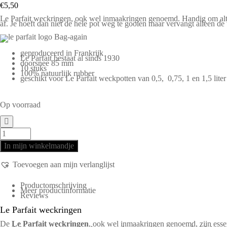
€
5,50
Le Parfait weckringen, ook wel inmaakringen genoemd. Handig om altij
af. Je hoeft dan niet de hele pot weg te gooien maar vervangt alleen de
geproduceerd in Frankrijk
Le Parfait bestaat al sinds 1930
doorsnee 85 mm
10 stuks
100% natuurlijk rubber
geschikt voor Le Parfait weckpotten van 0,5, 0,75, 1 en 1,5 liter
Op voorraad
In mijn winkelmandje
Toevoegen aan mijn verlanglijst
Productomschrijving
Meer productinformatie
Reviews
Le Parfait weckringen
De
Le Parfait weckringen
, ook wel inmaakringen genoemd, zijn essent