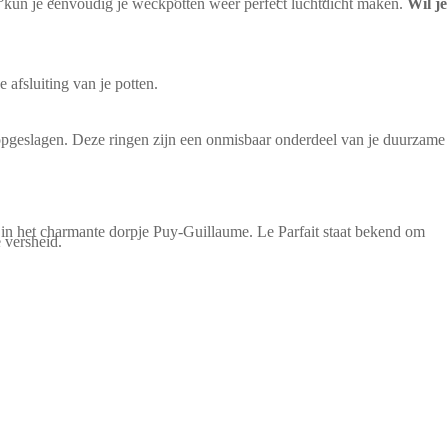
n kun je eenvoudig je weckpotten weer perfect luchtdicht maken.
Wil je
afsluiting van je potten.
ft opgeslagen. Deze ringen zijn een onmisbaar onderdeel van je duurzame
 in het charmante dorpje Puy-Guillaume. Le Parfait staat bekend om
e versheid.