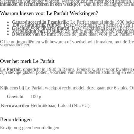
weckringen wat droger worden, waardoor ze niet meer goed afsluiten. 
inmaken of fermenteren in een weckpot
? Dan is het belangrijk om a
Waarom kiezen voor Le Parfait Weckringen?
Geproduceerd in Frankrijk
: Le Parfait staat al sinds 1930 b
100% natuurlijk rubber
: Deze weckringen zijn gemaakt van 100
Geschikt voor diverse maten
: Deze weckringen passen perfect o
Verpakking van 10 stuks
: Zo heb je altijd voldoende vervange
Doorsnee van 85 mm
: Precies de juiste maat voor je Le Parfai
Of je nu ingrediënten wilt bewaren of voedsel wilt inmaken, met de
Le
voorraadbeheer.
Over het merk Le Parfait
Le Parfait
, opgericht in 1930 in Reims, Frankrijk, staat voor kwalit
zijn stevige glazen potten, voorzien van een rubberen afsluitring en een
Kijk eens bij
Le Parfait weckpot recht model
, deze gaan per 6 stuks. 
Gewicht
100 g
Kernwaarden
Herbruikbaar, Lokaal (NL/EU)
Beoordelingen
Er zijn nog geen beoordelingen