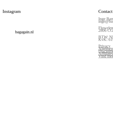
Instagram
Contact
Inge Bar
inge@bag
Fluwelen
2806 CG 
bagagain.nl
BTW: N
KvK: 61
Privacy
Algemen
Disclaim
Affiliat
Vind mee