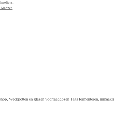
lmolievrij
r Mannen
shop
,
Weckpotten en glazen voorraaddozen
Tags
fermenteren
,
inmaakr