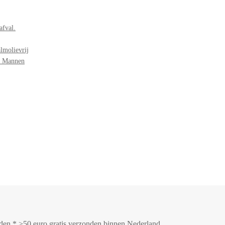
afval.
lmolievrij
r Mannen
onden * >50 euro gratis verzonden binnen Nederland