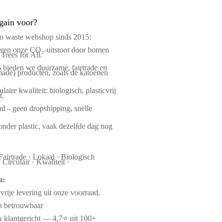
gain voor?
ro waste webshop sinds 2015:
en onze CO₂-uitstoot door bomen
 Trees for All.
 bieden we duurzame, fairtrade en
ade) producten, zoals de katoenen
laire kwaliteit: biologisch, plasticvrij
t.
d – geen dropshipping, snelle
nder plastic, vaak dezelfde dag nog
Fairtrade · Lokaal · Biologisch
Circulair · Kwaliteit ·
u:
cvrije levering uit onze voorraad.
en betrouwbaar
& klantgericht — 4,7⭐ uit 100+