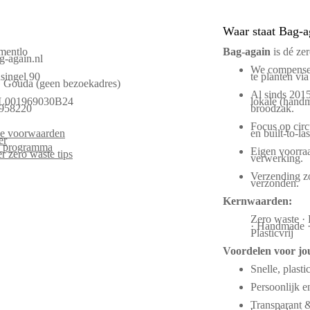
Waar staat Bag-a
mentlo
Bag‑again
is dé ze
-again.nl
We compenser
singel 90
te planten via
Gouda (geen bezoekadres)
Al sinds 2015
L001969030B24
lokale (handm
958220
broodzak.
Focus op circu
e voorwaarden
en built-to-las
er
es programma
Eigen voorraa
r zero waste tips
verwerking.
Verzending zo
verzonden.
Kernwaarden:
Zero waste · 
· Handmade · 
Plasticvrij
Voordelen voor jo
Snelle, plasti
Persoonlijk 
Transparant 