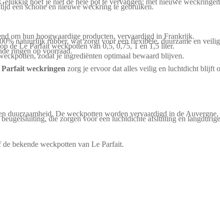
Gelukkig hoef je niet de hele pot te vervangen; met nieuwe weckringe
ltijd een schone en nieuwe weckring te gebruiken.
ekend om hun hoogwaardige producten, vervaardigd in Frankrijk.
% natuurlijk rubber, wat zorgt voor een flexibele, duurzame en veilige 
p de Le Parfait weckpotten van 0,5, 0,75, 1 en 1,5 liter.
nde ringen op voorraad.
t weckpotten, zodat je ingrediënten optimaal bewaard blijven.
 Parfait weckringen
zorg je ervoor dat alles veilig en luchtdicht blij
eit en duurzaamheid. De weckpotten worden vervaardigd in de Auvergne,
 beugelsluiting, die zorgen voor een luchtdichte afsluiting en langdurig
Of de bekende
weckpotten van Le Parfait
.