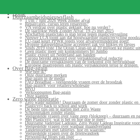
Home
Duurzaamheidsnieuwsflash
1 t/m 7 juni 2026 Week zonder afval
Repaircafés: cursus leren repareren?
VN verdrag over plastic geklapt, hoe nu verder?
De jaarlijkse Week Zonder Afval: 19-25 mei 2025
Afschaffen plastictaks is stap terug tegen plasticvervuiling
Nieuwe LCA toont aan dat hoogwaardige plasticrecycling noodzak
EU-raad keurt PPWR regels voor afvalvermindering goed!
Droppie statiegeldmachine accepteert zak vol blikjes en flesjes
Sinds 2019 viste The Ocean Clean-up al 10 miljoen kg plastic uit
Geen plastic meer om komkommers bij Jumbo
Plastic export uit Nederland aan banden
Europa bereikt akkoord over verpakkingsafval reductie
De duurzame verpakkingen van de toekomst zijn herbruikbaar
Europese maatregelen om plastic verpakkingen terug te dringen.
Over Bag-again
Wie ben ik?
Onze duurzame merken
Bag-again in de media
FAQ Breadbag – veelgestelde vragen over de broodzak
Bag-again® voor retailers/wholesale
MVO
Verkooppunten Bag-again
Onze klanten
Zero waste inspiratie
Zero waste summer! Duurzaam de zomer door zonder plastic en 
Plasticvrij back to school and work
De beste tips om te starten met Zero Waste
Schoonmaken zonder plastic
Veelgestelde vragen over vaste zeep (blokzeep) – duurzaam en pa
Mei Plasticvrij: wat is het en hoe doe je mee?
Duurzame Vaderdag Cadeaus: Zero Waste Cadeau Inspiratie voo
Veelgestelde vragen over wasbaar maandverband
Tandenpoetsen met tabletjes, hoe en waarom?
Veelgestelde vragen over de bijenwasdoek
Persoonlijke blogs van Inge