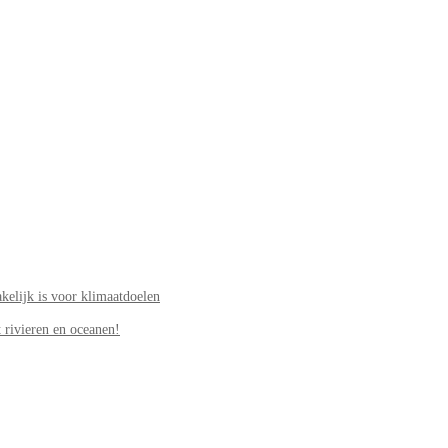
elijk is voor klimaatdoelen
 rivieren en oceanen!