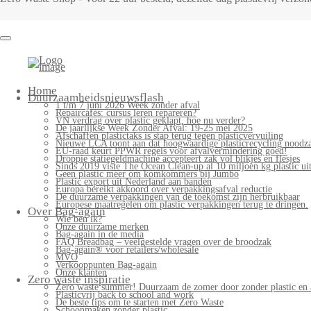
Home
Duurzaamheidsnieuwsflash
1 t/m 7 juni 2026 Week zonder afval
Repaircafés: cursus leren repareren?
VN verdrag over plastic geklapt, hoe nu verder?
De jaarlijkse Week Zonder Afval: 19-25 mei 2025
Afschaffen plastictaks is stap terug tegen plasticvervuiling
Nieuwe LCA toont aan dat hoogwaardige plasticrecycling noodzak
EU-raad keurt PPWR regels voor afvalvermindering goed!
Droppie statiegeldmachine accepteert zak vol blikjes en flesjes
Sinds 2019 viste The Ocean Clean-up al 10 miljoen kg plastic uit
Geen plastic meer om komkommers bij Jumbo
Plastic export uit Nederland aan banden
Europa bereikt akkoord over verpakkingsafval reductie
De duurzame verpakkingen van de toekomst zijn herbruikbaar
Europese maatregelen om plastic verpakkingen terug te dringen.
Over Bag-again
Wie ben ik?
Onze duurzame merken
Bag-again in de media
FAQ Breadbag – veelgestelde vragen over de broodzak
Bag-again® voor retailers/wholesale
MVO
Verkooppunten Bag-again
Onze klanten
Zero waste inspiratie
Zero waste summer! Duurzaam de zomer door zonder plastic en 
Plasticvrij back to school and work
De beste tips om te starten met Zero Waste
Schoonmaken zonder plastic