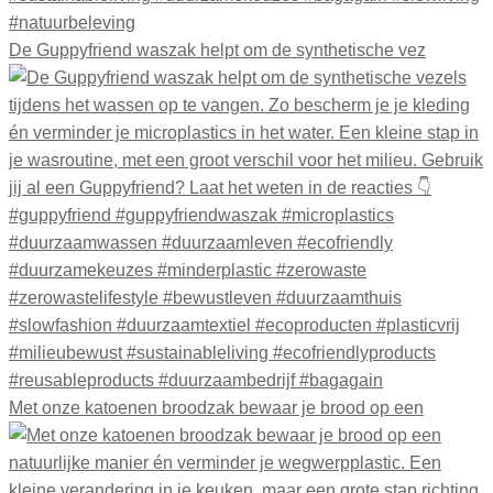
De Guppyfriend waszak helpt om de synthetische vez
Met onze katoenen broodzak bewaar je brood op een