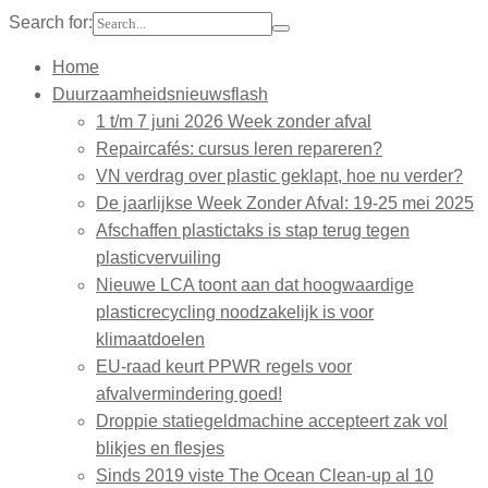
Search for:
Home
Duurzaamheidsnieuwsflash
1 t/m 7 juni 2026 Week zonder afval
Repaircafés: cursus leren repareren?
VN verdrag over plastic geklapt, hoe nu verder?
De jaarlijkse Week Zonder Afval: 19-25 mei 2025
Afschaffen plastictaks is stap terug tegen
plasticvervuiling
Nieuwe LCA toont aan dat hoogwaardige
plasticrecycling noodzakelijk is voor
klimaatdoelen
EU-raad keurt PPWR regels voor
afvalvermindering goed!
Droppie statiegeldmachine accepteert zak vol
blikjes en flesjes
Sinds 2019 viste The Ocean Clean-up al 10