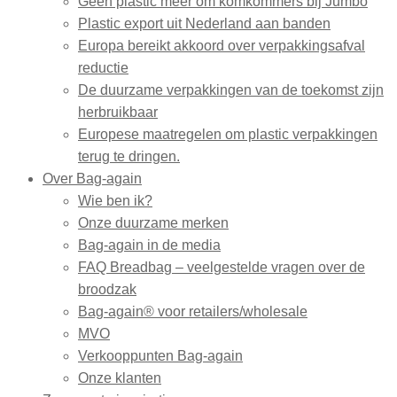
Geen plastic meer om komkommers bij Jumbo
Plastic export uit Nederland aan banden
Europa bereikt akkoord over verpakkingsafval
reductie
De duurzame verpakkingen van de toekomst zijn
herbruikbaar
Europese maatregelen om plastic verpakkingen
terug te dringen.
Over Bag-again
Wie ben ik?
Onze duurzame merken
Bag-again in de media
FAQ Breadbag – veelgestelde vragen over de
broodzak
Bag-again® voor retailers/wholesale
MVO
Verkooppunten Bag-again
Onze klanten