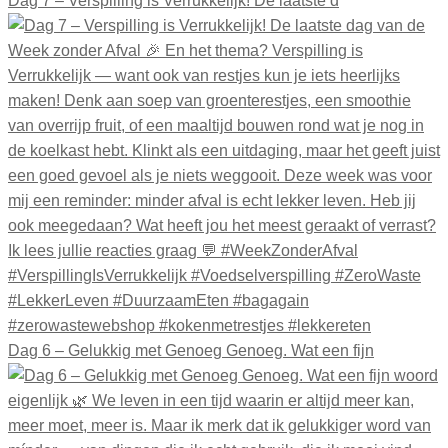
Dag 7 – Verspilling is Verrukkelijk! De laatste d
Dag 6 – Gelukkig met Genoeg Genoeg. Wat een fijn