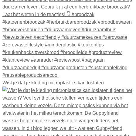
Wist je dat je kleding microplastics kan loslaten