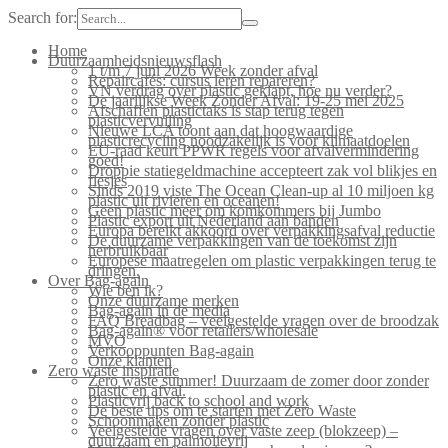
Search for:
Home
Duurzaamheidsnieuwsflash
1 t/m 7 juni 2026 Week zonder afval
Repaircafés: cursus leren repareren?
VN verdrag over plastic geklapt, hoe nu verder?
De jaarlijkse Week Zonder Afval: 19-25 mei 2025
Afschaffen plastictaks is stap terug tegen
plasticvervuiling
Nieuwe LCA toont aan dat hoogwaardige
plasticrecycling noodzakelijk is voor klimaatdoelen
EU-raad keurt PPWR regels voor afvalvermindering
goed!
Droppie statiegeldmachine accepteert zak vol blikjes en
flesjes
Sinds 2019 viste The Ocean Clean-up al 10 miljoen kg
plastic uit rivieren en oceanen!
Geen plastic meer om komkommers bij Jumbo
Plastic export uit Nederland aan banden
Europa bereikt akkoord over verpakkingsafval reductie
De duurzame verpakkingen van de toekomst zijn
herbruikbaar
Europese maatregelen om plastic verpakkingen terug te
dringen.
Over Bag-again
Wie ben ik?
Onze duurzame merken
Bag-again in de media
FAQ Breadbag – veelgestelde vragen over de broodzak
Bag-again® voor retailers/wholesale
MVO
Verkooppunten Bag-again
Onze klanten
Zero waste inspiratie
Zero waste summer! Duurzaam de zomer door zonder
plastic en afval.
Plasticvrij back to school and work
De beste tips om te starten met Zero Waste
Schoonmaken zonder plastic
Veelgestelde vragen over vaste zeep (blokzeep) –
duurzaam en palmolievrij