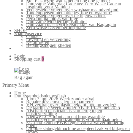
Mei Plasticvrij: wat is het en hoe doe je mee?
Duurzame Vaderdag Cadeaus: Zero Waste Cadeau
Inspiratie voor Mannen
Veelgestelde vragen over wasbaar maandverband
Tandenpoetsen met tabletjes, hoe en waarom?
Veelgestelde vragen over de bijenwasdoek
Persoonlijke blogs van Inge
Duurzame Moederdaginspiratie!
Duurzaam plasticvrij kerstpakket van Bag-again
Zero waste December-inspiratie
SHOP
Klantenservice
Contact
Levertijd en verzending
Retourneren
Betalingsmogelijkheden
Login
Shopping cart
0
Bag-again
Primary Menu
Home
Duurzaamheidsnieuwsflash
1 t/m 7 juni 2026 Week zonder afval
Repaircafés: cursus leren repareren?
VN verdrag over plastic geklapt, hoe nu verder?
De jaarlijkse Week Zonder Afval: 19-25 mei 2025
Afschaffen plastictaks is stap terug tegen
plasticvervuiling
Nieuwe LCA toont aan dat hoogwaardige
plasticrecycling noodzakelijk is voor klimaatdoelen
EU-raad keurt PPWR regels voor afvalvermindering
goed!
Droppie statiegeldmachine accepteert zak vol blikjes en
flesjes