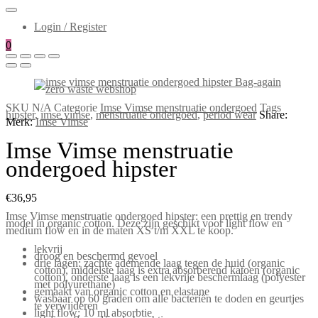
Login / Register
0
SKU
N/A
Categorie
Imse Vimse menstruatie ondergoed
Tags
hipster
,
imse vimse
,
menstruatie ondergoed
,
period wear
Share:
Merk:
Imse Vimse
Imse Vimse menstruatie
ondergoed hipster
€
36,95
Imse Vimse menstruatie ondergoed hipster: een prettig en trendy
model in organic cotton. Deze zijn geschikt voor light flow en
medium flow en in de maten XS t/m XXL te koop.
lekvrij
droog en beschermd gevoel
drie lagen: zachte ademende laag tegen de huid (organic
cotton), middelste laag is extra absorberend katoen (organic
cotton), onderste laag is een lekvrije beschermlaag (polyester
met polyurethane)
gemaakt van organic cotton en elastane
wasbaar op 60 graden om alle bacteriën te doden en geurtjes
te verwijderen
light flow: 10 ml absorbtie