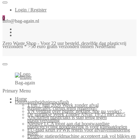
Login / Register
0
info@bag-again.nl
Zero Waste Shop - Voor 22 uur besteld, dezelfde dag plasticvrij
verzonden * >50 euro gratis verzonden binnen Nederland
Bag-again
Primary Menu
Home
Duurzaamheidsnieuwsflash
1 t/m 7 juni 2026 Week zonder afval
Repaircafés: cursus leren repareren?
VN verdrag over plastic geklapt, hoe nu verder?
De jaarlijkse Week Zonder Afval: 19-25 mei 2025
Afschaffen plastictaks is stap terug tegen
plasticvervuiling
Nieuwe LCA toont aan dat hoogwaardige
plasticrecycling noodzakelijk is voor klimaatdoelen
EU-raad keurt PPWR regels voor afvalvermindering
goed!
Droppie statiegeldmachine accepteert zak vol blikjes en