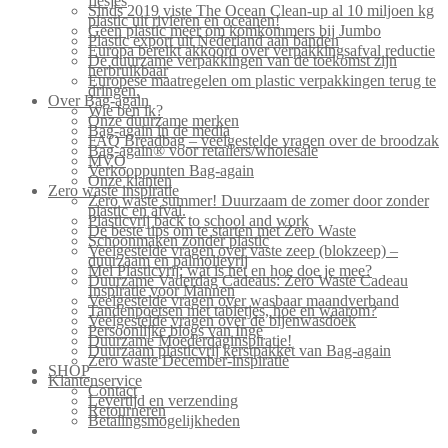
flesjes
Sinds 2019 viste The Ocean Clean-up al 10 miljoen kg
plastic uit rivieren en oceanen!
Geen plastic meer om komkommers bij Jumbo
Plastic export uit Nederland aan banden
Europa bereikt akkoord over verpakkingsafval reductie
De duurzame verpakkingen van de toekomst zijn
herbruikbaar
Europese maatregelen om plastic verpakkingen terug te
dringen.
Over Bag-again
Wie ben ik?
Onze duurzame merken
Bag-again in de media
FAQ Breadbag – veelgestelde vragen over de broodzak
Bag-again® voor retailers/wholesale
MVO
Verkooppunten Bag-again
Onze klanten
Zero waste inspiratie
Zero waste summer! Duurzaam de zomer door zonder
plastic en afval.
Plasticvrij back to school and work
De beste tips om te starten met Zero Waste
Schoonmaken zonder plastic
Veelgestelde vragen over vaste zeep (blokzeep) –
duurzaam en palmolievrij
Mei Plasticvrij: wat is het en hoe doe je mee?
Duurzame Vaderdag Cadeaus: Zero Waste Cadeau
Inspiratie voor Mannen
Veelgestelde vragen over wasbaar maandverband
Tandenpoetsen met tabletjes, hoe en waarom?
Veelgestelde vragen over de bijenwasdoek
Persoonlijke blogs van Inge
Duurzame Moederdaginspiratie!
Duurzaam plasticvrij kerstpakket van Bag-again
Zero waste December-inspiratie
SHOP
Klantenservice
Contact
Levertijd en verzending
Retourneren
Betalingsmogelijkheden