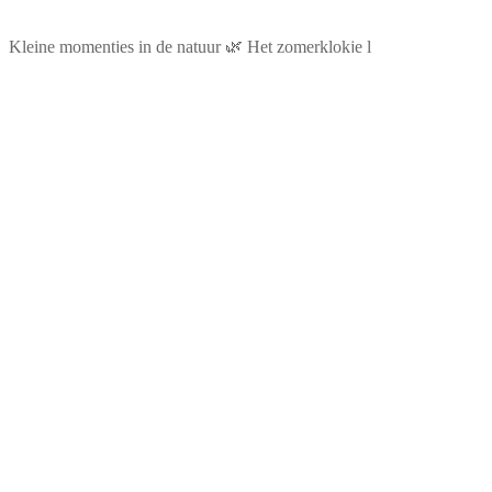
Kleine momentjes in de natuur 🌿 Het zomerklokje l