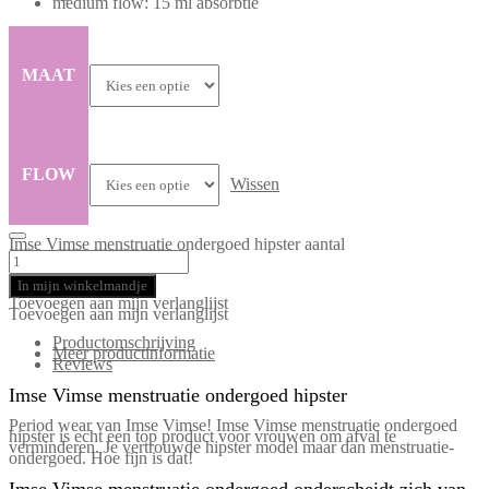
medium flow: 15 ml absorbtie
MAAT
FLOW
Wissen
Imse Vimse menstruatie ondergoed hipster aantal
In mijn winkelmandje
Toevoegen aan mijn verlanglijst
Toevoegen aan mijn verlanglijst
Productomschrijving
Meer productinformatie
Reviews
Imse Vimse menstruatie ondergoed hipster
Period wear van Imse Vimse! Imse Vimse menstruatie ondergoed
hipster is echt een top product voor vrouwen om afval te
verminderen. Je vertrouwde hipster model maar dan menstruatie-
ondergoed. Hoe fijn is dat!
Imse Vimse menstruatie ondergoed onderscheidt zich van