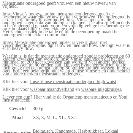
Menstruatie ondergoed geeft vrouwen een nieuw niveau van
vrijheid.
Imse Vimse’s hoogwaardige menstruatieondergoed geeft de
bescherming waar elke vrouw op kan vertrouwen. Het ondergoed is
er o.a. in dit trendy hipster model. Imse Vimse menstruatie
ondergoed is gemaakt van biologisch katoen. De absorptiefunctie is
in het ondergoed genaaid voor een volledig veilige bescherming die
op zijn plaats blijft. Geen lekkage dus!
Het zachte elastiek in de taille en bij de beenopening maakt het
ondergoed echt lekker comfortabel.
Imses Menstruatie ondergoed hipster is verkrijgbaar met
verschillende absorptie: light flow en medium flow. De high waist is
er in heavy flow.
Wat fijn is, is dat dit menstruatie ondergoed zonder problemen op 60
graden gewassen kan worden. Imse Vimse garandeert dat het dan
minimaal tot 200 keer gewassen kan worden! Veel andere merken
raden wassen tot 40 graden aan. Dit soort hygieneproducten wil je
toch graag met een gerust hart op 60 graden kunnen wassen. In onze
ogen is dit een belangrijk punt waarop Imse Vimse zich onderscheid
van andere merken menstruatie ondergoed.
Klik hier voor
Imse Vimse menstruatie ondergoed high waist
.
Klik hier voor
wasbaar maandverband
en
wasbare inlegkruisjes
.
Liever een cup? Hier vind je de
Organicup menstruatiecup
en
Yoni
menstruatiecup
.
Gewicht
300 g
Maat
XS, S, M, L, XL, XXL
Biologisch, Handmade, Herbruikbaar, Lokaal
Kernwaarden