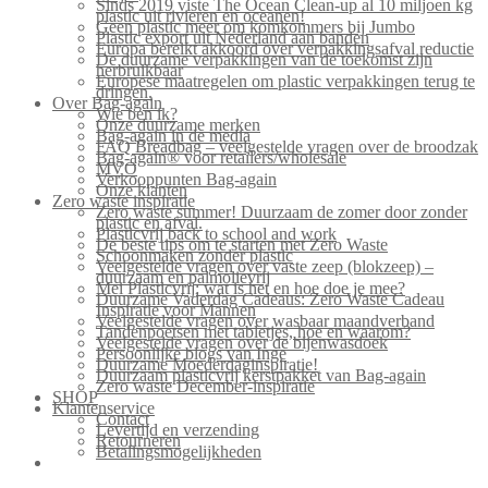
Sinds 2019 viste The Ocean Clean-up al 10 miljoen kg
plastic uit rivieren en oceanen!
Geen plastic meer om komkommers bij Jumbo
Plastic export uit Nederland aan banden
Europa bereikt akkoord over verpakkingsafval reductie
De duurzame verpakkingen van de toekomst zijn
herbruikbaar
Europese maatregelen om plastic verpakkingen terug te
dringen.
Over Bag-again
Wie ben ik?
Onze duurzame merken
Bag-again in de media
FAQ Breadbag – veelgestelde vragen over de broodzak
Bag-again® voor retailers/wholesale
MVO
Verkooppunten Bag-again
Onze klanten
Zero waste inspiratie
Zero waste summer! Duurzaam de zomer door zonder
plastic en afval.
Plasticvrij back to school and work
De beste tips om te starten met Zero Waste
Schoonmaken zonder plastic
Veelgestelde vragen over vaste zeep (blokzeep) –
duurzaam en palmolievrij
Mei Plasticvrij: wat is het en hoe doe je mee?
Duurzame Vaderdag Cadeaus: Zero Waste Cadeau
Inspiratie voor Mannen
Veelgestelde vragen over wasbaar maandverband
Tandenpoetsen met tabletjes, hoe en waarom?
Veelgestelde vragen over de bijenwasdoek
Persoonlijke blogs van Inge
Duurzame Moederdaginspiratie!
Duurzaam plasticvrij kerstpakket van Bag-again
Zero waste December-inspiratie
SHOP
Klantenservice
Contact
Levertijd en verzending
Retourneren
Betalingsmogelijkheden