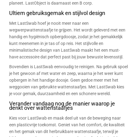
planeet. LastObject is daarnaast een B corp.
Ultiem gebruiksgemak en stijlvol design
Met LastSwab hoef je nooit meer naar een
wegwerpwattenstaafje te grijpen. Het wordt geleverd met een
handig en hygiënisch opbergdoosje, zodat je het gemakkelijk
kunt meenemen in je tas of op reis. Het stijlvolle en
minimalistische design van LastSwab maakt het een must-
have accessoire dat perfect past bij jouw bewuste levensstijl.
Bovendien is LastSwab eenvoudig te reinigen. Na gebruik spoel
je het gewoon af met water en zeep, waarna je het weer kunt
opbergen in het handige doosje. Geen gedoe meer met het
weggooien van gebruikte wattenstaafjes. Met LastSwab kies
je voor gemak, duurzaamheid en een schonere wereld.
Verander vandaag nog de manier waarop je
denkt over wattenstaafjes
Kies voor LastSwab en maak deel uit van de beweging naar
een plasticvrije toekomst. Geniet van het comfort, de kwaliteit
en het gemak van dit herbruikbare wattenstaafje, terwijl je