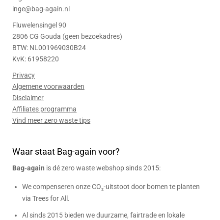
inge@bag-again.nl
Fluwelensingel 90
2806 CG Gouda (geen bezoekadres)
BTW: NL001969030B24
KvK: 61958220
Privacy
Algemene voorwaarden
Disclaimer
Affiliates programma
Vind meer zero waste tips
Waar staat Bag-again voor?
Bag‑again
is dé zero waste webshop sinds 2015:
We compenseren onze CO₂-uitstoot door bomen te planten
via Trees for All.
Al sinds 2015 bieden we duurzame, fairtrade en lokale