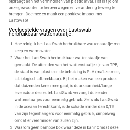
bijdraagt aan het verminderen van plastic afval. Het is tijd om
onze gewoonten te heroverwegen en verandering teweeg te
brengen. Doe mee en maak een positieve impact met
LastSwab!
Veelgestelde vragen over Lastswab
herbruikbaar wattenstaafje:
Hoe reinig ik het LastSwab herbruikbare wattenstaafje: met
zeep en warm water.
Waar het LastSwab herbruikbaar wattenstaafje van
gemaakt: De uiteinden van het wattenstaafje zijn van TPE,
de staaf is van plastic en de behuizing is PLA (maïszetmeel,
is biologisch afbreekbaar). Bij het maken van een product
dat duizenden keren mee gaat, is duurzaamheid/lange
levensduur de sleutel. LastSwab vervangt duizenden
wattenstaafjes voor eenmalig gebruik. Zelfs als LastSwab
in de oceaan terechtkomt, is de schade minder dan 0,1%
van zijn tegenhangers voor eenmalig gebruik, simpelweg
omdat er veel minder van zullen zijn.
Waarom geen bamboe box waar deze in kan? Omdat deze