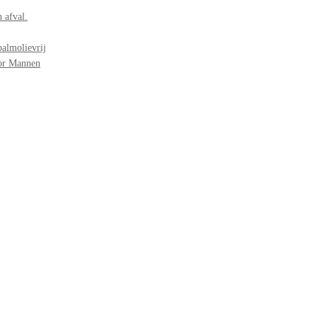
 afval.
palmolievrij
oor Mannen