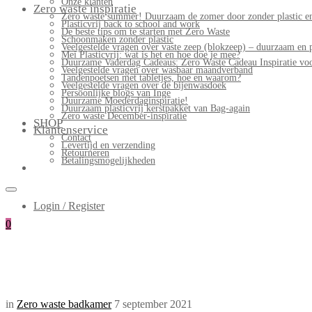
Onze klanten
Zero waste inspiratie
Zero waste summer! Duurzaam de zomer door zonder plastic en
Plasticvrij back to school and work
De beste tips om te starten met Zero Waste
Schoonmaken zonder plastic
Veelgestelde vragen over vaste zeep (blokzeep) – duurzaam en 
Mei Plasticvrij: wat is het en hoe doe je mee?
Duurzame Vaderdag Cadeaus: Zero Waste Cadeau Inspiratie v
Veelgestelde vragen over wasbaar maandverband
Tandenpoetsen met tabletjes, hoe en waarom?
Veelgestelde vragen over de bijenwasdoek
Persoonlijke blogs van Inge
Duurzame Moederdaginspiratie!
Duurzaam plasticvrij kerstpakket van Bag-again
Zero waste December-inspiratie
SHOP
Klantenservice
Contact
Levertijd en verzending
Retourneren
Betalingsmogelijkheden
Login / Register
0
in
Zero waste badkamer
7 september 2021