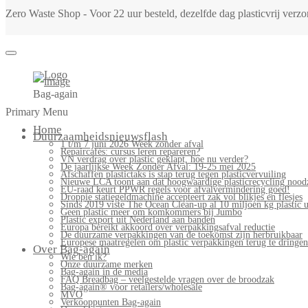
Zero Waste Shop - Voor 22 uur besteld, dezelfde dag plasticvrij ver
Bag-again
Primary Menu
Home
Duurzaamheidsnieuwsflash
1 t/m 7 juni 2026 Week zonder afval
Repaircafés: cursus leren repareren?
VN verdrag over plastic geklapt, hoe nu verder?
De jaarlijkse Week Zonder Afval: 19-25 mei 2025
Afschaffen plastictaks is stap terug tegen plasticvervuiling
Nieuwe LCA toont aan dat hoogwaardige plasticrecycling noodz
EU-raad keurt PPWR regels voor afvalvermindering goed!
Droppie statiegeldmachine accepteert zak vol blikjes en flesjes
Sinds 2019 viste The Ocean Clean-up al 10 miljoen kg plastic u
Geen plastic meer om komkommers bij Jumbo
Plastic export uit Nederland aan banden
Europa bereikt akkoord over verpakkingsafval reductie
De duurzame verpakkingen van de toekomst zijn herbruikbaar
Europese maatregelen om plastic verpakkingen terug te dringen
Over Bag-again
Wie ben ik?
Onze duurzame merken
Bag-again in de media
FAQ Breadbag – veelgestelde vragen over de broodzak
Bag-again® voor retailers/wholesale
MVO
Verkooppunten Bag-again