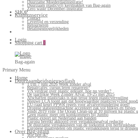
Duurzame Moederdaginspiratie!
Duurzaam plasticvrij kerstpakket van Bag-again
Zero waste December-inspiratie
SHOP
Klantenservice
Contact
Levertijd en verzending
Retourneren
Betalingsmogelijkheden
Login
Shopping cart
0
Bag-again
Primary Menu
Home
Duurzaamheidsnieuwsflash
1 t/m 7 juni 2026 Week zonder afval
Repaircafés: cursus leren repareren?
VN verdrag over plastic geklapt, hoe nu verder?
De jaarlijkse Week Zonder Afval: 19-25 mei 2025
Afschaffen plastictaks is stap terug tegen plasticvervuiling
Nieuwe LCA toont aan dat hoogwaardige plasticrecycling noodz
EU-raad keurt PPWR regels voor afvalvermindering goed!
Droppie statiegeldmachine accepteert zak vol blikjes en flesjes
Sinds 2019 viste The Ocean Clean-up al 10 miljoen kg plastic u
Geen plastic meer om komkommers bij Jumbo
Plastic export uit Nederland aan banden
Europa bereikt akkoord over verpakkingsafval reductie
De duurzame verpakkingen van de toekomst zijn herbruikbaar
Europese maatregelen om plastic verpakkingen terug te dringen
Over Bag-again
Wie ben ik?