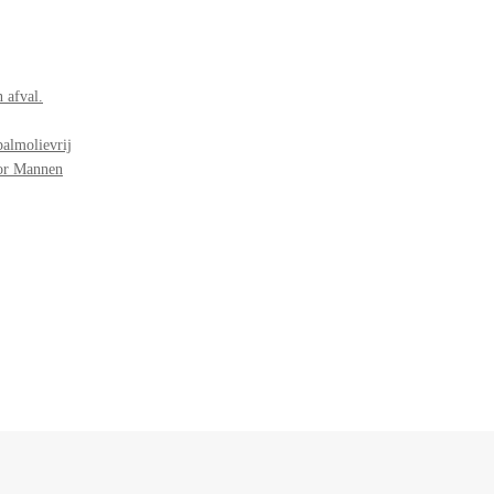
 afval.
palmolievrij
oor Mannen