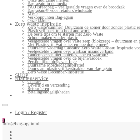
Onze duurzame merken
Bag-again in de media
FAQ Breadbag – veelgestelde vragen over de broodzak
Bag-again® voor retailers/wholesale
MVO
Verkooppunten Bag-again
Onze klanten
Zero waste inspiratie
Zero waste summer! Duurzaam de zomer door zonder plastic en
Plasticvrij back to school and work
De beste tips om te starten met Zero Waste
Schoonmaken zonder plastic
Veelgestelde vragen over vaste zeep (blokzeep) – duurzaam en 
Mei Plasticvrij: wat is het en hoe doe je mee?
Duurzame Vaderdag Cadeaus: Zero Waste Cadeau Inspiratie v
Veelgestelde vragen over wasbaar maandverband
Tandenpoetsen met tabletjes, hoe en waarom?
Veelgestelde vragen over de bijenwasdoek
Persoonlijke blogs van Inge
Duurzame Moederdaginspiratie!
Duurzaam plasticvrij kerstpakket van Bag-again
Zero waste December-inspiratie
SHOP
Klantenservice
Contact
Levertijd en verzending
Retourneren
Betalingsmogelijkheden
Login / Register
0
info@bag-again.nl