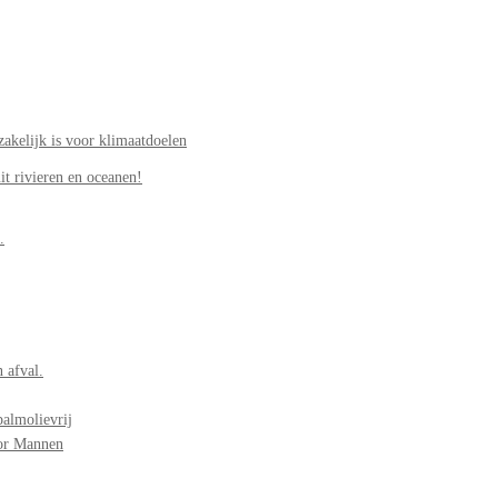
akelijk is voor klimaatdoelen
it rivieren en oceanen!
.
 afval.
palmolievrij
oor Mannen