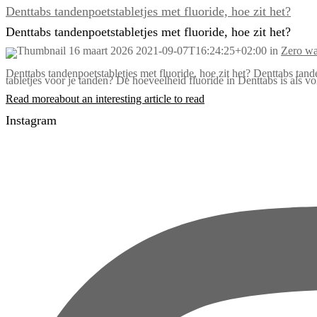
Denttabs tandenpoetstabletjes met fluoride, hoe zit het?
Denttabs tandenpoetstabletjes met fluoride, hoe zit het?
16 maart 2026
2021-09-07T16:24:25+02:00
in
Zero wa
Denttabs tandenpoetstabletjes met fluoride, hoe zit het? Denttabs tan
tabletjes voor je tanden? De hoeveelheid fluoride in Denttabs is als
Read more
about an interesting article to read
Instagram