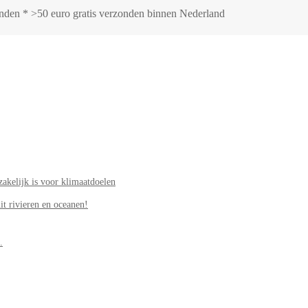
zonden * >50 euro gratis verzonden binnen Nederland
akelijk is voor klimaatdoelen
it rivieren en oceanen!
.