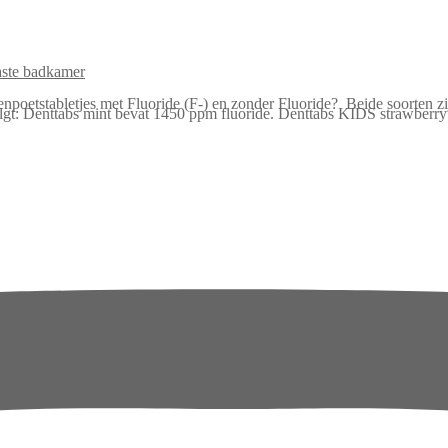
ste badkamer
denpoetstabletjes met Fluoride (F-) en zonder Fluoride? Beide soorten zi
 volgt: Denttabs mint bevat 1450 ppm fluoride. Denttabs KIDS strawber