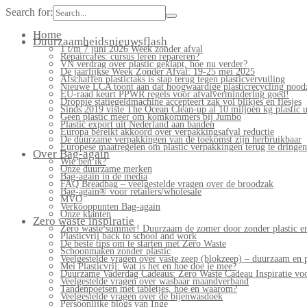
Search for:
Home
Duurzaamheidsnieuwsflash
1 t/m 7 juni 2026 Week zonder afval
Repaircafés: cursus leren repareren?
VN verdrag over plastic geklapt, hoe nu verder?
De jaarlijkse Week Zonder Afval: 19-25 mei 2025
Afschaffen plastictaks is stap terug tegen plasticvervuiling
Nieuwe LCA toont aan dat hoogwaardige plasticrecycling noodz
EU-raad keurt PPWR regels voor afvalvermindering goed!
Droppie statiegeldmachine accepteert zak vol blikjes en flesjes
Sinds 2019 viste The Ocean Clean-up al 10 miljoen kg plastic u
Geen plastic meer om komkommers bij Jumbo
Plastic export uit Nederland aan banden
Europa bereikt akkoord over verpakkingsafval reductie
De duurzame verpakkingen van de toekomst zijn herbruikbaar
Europese maatregelen om plastic verpakkingen terug te dringen
Over Bag-again
Wie ben ik?
Onze duurzame merken
Bag-again in de media
FAQ Breadbag – veelgestelde vragen over de broodzak
Bag-again® voor retailers/wholesale
MVO
Verkooppunten Bag-again
Onze klanten
Zero waste inspiratie
Zero waste summer! Duurzaam de zomer door zonder plastic en
Plasticvrij back to school and work
De beste tips om te starten met Zero Waste
Schoonmaken zonder plastic
Veelgestelde vragen over vaste zeep (blokzeep) – duurzaam en 
Mei Plasticvrij: wat is het en hoe doe je mee?
Duurzame Vaderdag Cadeaus: Zero Waste Cadeau Inspiratie v
Veelgestelde vragen over wasbaar maandverband
Tandenpoetsen met tabletjes, hoe en waarom?
Veelgestelde vragen over de bijenwasdoek
Persoonlijke blogs van Inge