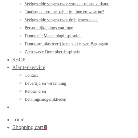
Veelgestelde vragen over wasbaar maandverband
Tandenpoetsen met tabletjes, hoe en waarom?
Veelgestelde vragen over de bijenwasdoek
Persoonlijke blogs van Inge
Duurzame Moederdaginspiratie!
Duurzaam plasticvrij kerstpakket van Bag-again
Zero waste December-inspiratie
SHOP
Klantenservice
Contact
Levertijd en verzending
Retourneren
Betalingsmogelijkheden
Login
Shopping cart
0