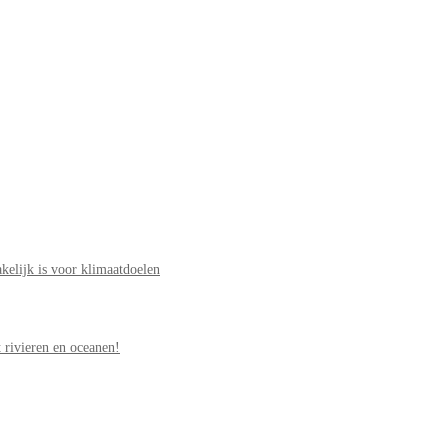
elijk is voor klimaatdoelen
 rivieren en oceanen!