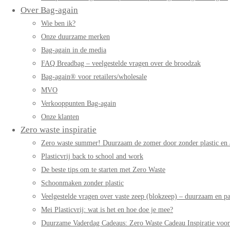
Over Bag-again
Wie ben ik?
Onze duurzame merken
Bag-again in de media
FAQ Breadbag – veelgestelde vragen over de broodzak
Bag-again® voor retailers/wholesale
MVO
Verkooppunten Bag-again
Onze klanten
Zero waste inspiratie
Zero waste summer! Duurzaam de zomer door zonder plastic en 
Plasticvrij back to school and work
De beste tips om te starten met Zero Waste
Schoonmaken zonder plastic
Veelgestelde vragen over vaste zeep (blokzeep) – duurzaam en pa
Mei Plasticvrij: wat is het en hoe doe je mee?
Duurzame Vaderdag Cadeaus: Zero Waste Cadeau Inspiratie voo