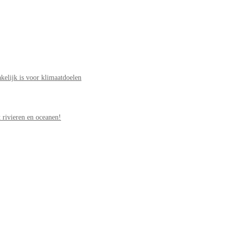
elijk is voor klimaatdoelen
 rivieren en oceanen!