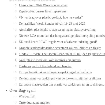
1 t/m 7 juni 2026 Week zonder afval
Repaircafés: cursus leren repareren?
VN verdrag over plastic geklapt, hoe nu verder?
De jaarlijkse Week Zonder Afval: 19-25 mei 2025
Afschaffen plastictaks is stap terug tegen plasticvervuiling
Nieuwe LCA toont aan dat hoogwaardige plasticrecycling noodzak
EU-raad keurt PPWR regels voor afvalvermindering goed!
Droppie statiegeldmachine accepteert zak vol blikjes en flesjes
Sinds 2019 viste The Ocean Clean-up al 10 miljoen kg plastic uit
Geen plastic meer om komkommers bij Jumbo
Plastic export uit Nederland aan banden
Europa bereikt akkoord over verpakkingsafval reductie
De duurzame verpakkingen van de toekomst zijn herbruikbaar
Europese maatregelen om plastic verpakkingen terug te dringen.
Over Bag-again
Wie ben ik?
Onze duurzame merken