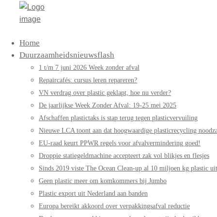
Home
Duurzaamheidsnieuwsflash
1 t/m 7 juni 2026 Week zonder afval
Repaircafés: cursus leren repareren?
VN verdrag over plastic geklapt, hoe nu verder?
De jaarlijkse Week Zonder Afval: 19-25 mei 2025
Afschaffen plastictaks is stap terug tegen plasticvervuiling
Nieuwe LCA toont aan dat hoogwaardige plasticrecycling noodzak
EU-raad keurt PPWR regels voor afvalvermindering goed!
Droppie statiegeldmachine accepteert zak vol blikjes en flesjes
Sinds 2019 viste The Ocean Clean-up al 10 miljoen kg plastic uit
Geen plastic meer om komkommers bij Jumbo
Plastic export uit Nederland aan banden
Europa bereikt akkoord over verpakkingsafval reductie