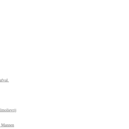
afval.
lmolievrij
r Mannen