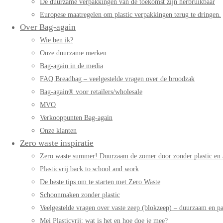
De duurzame verpakkingen van de toekomst zijn herbruikbaar
Europese maatregelen om plastic verpakkingen terug te dringen.
Over Bag-again
Wie ben ik?
Onze duurzame merken
Bag-again in de media
FAQ Breadbag – veelgestelde vragen over de broodzak
Bag-again® voor retailers/wholesale
MVO
Verkooppunten Bag-again
Onze klanten
Zero waste inspiratie
Zero waste summer! Duurzaam de zomer door zonder plastic en 
Plasticvrij back to school and work
De beste tips om te starten met Zero Waste
Schoonmaken zonder plastic
Veelgestelde vragen over vaste zeep (blokzeep) – duurzaam en pa
Mei Plasticvrij: wat is het en hoe doe je mee?