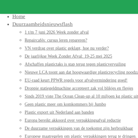
Home
Duurzaamheidsnieuwsflash
1 t/m 7 juni 2026 Week zonder afval
Repaircafés: cursus leren repareren?
VN verdrag over plastic geklapt, hoe nu verder?
De jaarlijkse Week Zonder Afval: 19-25 mei 2025
Afschaffen plastictaks is stap terug tegen plasticvervuiling
Nieuwe LCA toont aan dat hoogwaardige plasticrecycling noodzak
EU-raad keurt PPWR regels voor afvalvermindering goed!
Droppie statiegeldmachine accepteert zak vol blikjes en flesjes
Sinds 2019 viste The Ocean Clean-up al 10 miljoen kg plastic uit
Geen plastic meer om komkommers bij Jumbo
Plastic export uit Nederland aan banden
Europa bereikt akkoord over verpakkingsafval reductie
De duurzame verpakkingen van de toekomst zijn herbruikbaar
Europese maatregelen om plastic verpakkingen terug te dringen.