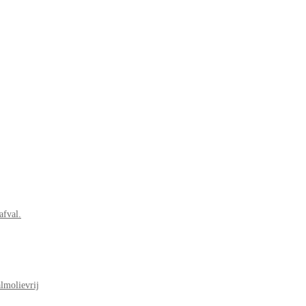
afval.
lmolievrij