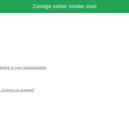
Zonnige zomer zonder zooi!
elijk is voor klimaatdoelen
 rivieren en oceanen!