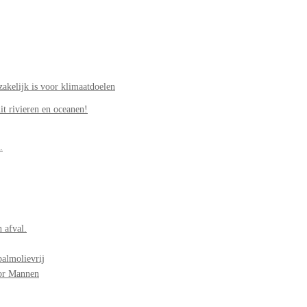
akelijk is voor klimaatdoelen
it rivieren en oceanen!
.
 afval.
palmolievrij
oor Mannen