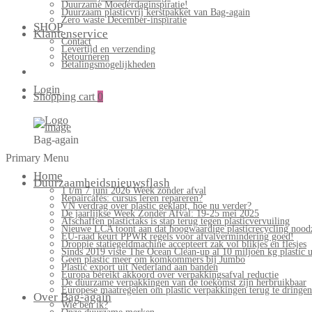
Duurzame Moederdaginspiratie!
Duurzaam plasticvrij kerstpakket van Bag-again
Zero waste December-inspiratie
SHOP
Klantenservice
Contact
Levertijd en verzending
Retourneren
Betalingsmogelijkheden
Login
Shopping cart
0
Bag-again
Primary Menu
Home
Duurzaamheidsnieuwsflash
1 t/m 7 juni 2026 Week zonder afval
Repaircafés: cursus leren repareren?
VN verdrag over plastic geklapt, hoe nu verder?
De jaarlijkse Week Zonder Afval: 19-25 mei 2025
Afschaffen plastictaks is stap terug tegen plasticvervuiling
Nieuwe LCA toont aan dat hoogwaardige plasticrecycling noodz
EU-raad keurt PPWR regels voor afvalvermindering goed!
Droppie statiegeldmachine accepteert zak vol blikjes en flesjes
Sinds 2019 viste The Ocean Clean-up al 10 miljoen kg plastic u
Geen plastic meer om komkommers bij Jumbo
Plastic export uit Nederland aan banden
Europa bereikt akkoord over verpakkingsafval reductie
De duurzame verpakkingen van de toekomst zijn herbruikbaar
Europese maatregelen om plastic verpakkingen terug te dringen
Over Bag-again
Wie ben ik?