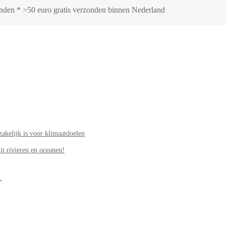
zonden * >50 euro gratis verzonden binnen Nederland
akelijk is voor klimaatdoelen
it rivieren en oceanen!
.