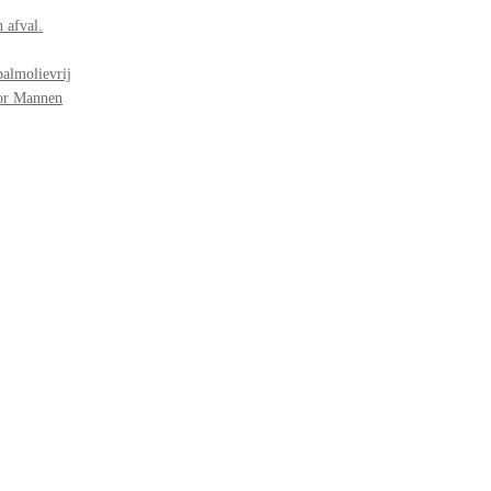
 afval.
palmolievrij
oor Mannen