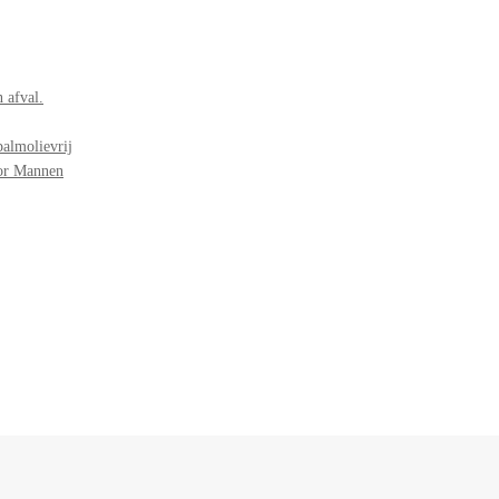
 afval.
palmolievrij
oor Mannen