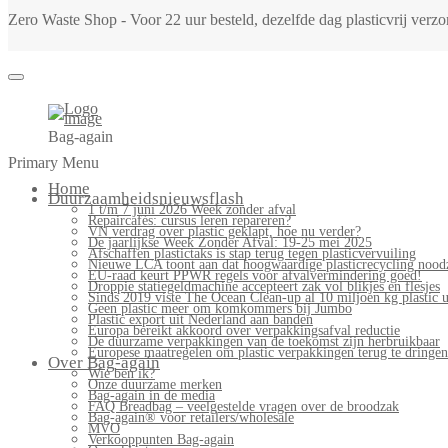
Zero Waste Shop - Voor 22 uur besteld, dezelfde dag plasticvrij ver
Bag-again
Primary Menu
Home
Duurzaamheidsnieuwsflash
1 t/m 7 juni 2026 Week zonder afval
Repaircafés: cursus leren repareren?
VN verdrag over plastic geklapt, hoe nu verder?
De jaarlijkse Week Zonder Afval: 19-25 mei 2025
Afschaffen plastictaks is stap terug tegen plasticvervuiling
Nieuwe LCA toont aan dat hoogwaardige plasticrecycling noodz
EU-raad keurt PPWR regels voor afvalvermindering goed!
Droppie statiegeldmachine accepteert zak vol blikjes en flesjes
Sinds 2019 viste The Ocean Clean-up al 10 miljoen kg plastic u
Geen plastic meer om komkommers bij Jumbo
Plastic export uit Nederland aan banden
Europa bereikt akkoord over verpakkingsafval reductie
De duurzame verpakkingen van de toekomst zijn herbruikbaar
Europese maatregelen om plastic verpakkingen terug te dringen
Over Bag-again
Wie ben ik?
Onze duurzame merken
Bag-again in de media
FAQ Breadbag – veelgestelde vragen over de broodzak
Bag-again® voor retailers/wholesale
MVO
Verkooppunten Bag-again