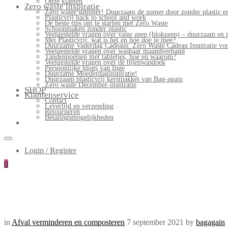
Onze klanten
Zero waste inspiratie
Zero waste summer! Duurzaam de zomer door zonder plastic en
Plasticvrij back to school and work
De beste tips om te starten met Zero Waste
Schoonmaken zonder plastic
Veelgestelde vragen over vaste zeep (blokzeep) – duurzaam en 
Mei Plasticvrij: wat is het en hoe doe je mee?
Duurzame Vaderdag Cadeaus: Zero Waste Cadeau Inspiratie v
Veelgestelde vragen over wasbaar maandverband
Tandenpoetsen met tabletjes, hoe en waarom?
Veelgestelde vragen over de bijenwasdoek
Persoonlijke blogs van Inge
Duurzame Moederdaginspiratie!
Duurzaam plasticvrij kerstpakket van Bag-again
Zero waste December-inspiratie
SHOP
Klantenservice
Contact
Levertijd en verzending
Retourneren
Betalingsmogelijkheden
Login / Register
0
in
Afval verminderen en composteren
7 september 2021
by
bagagain