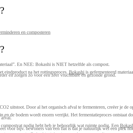
t?
erminderen en composteren
t?
teriaal”. En NEE: Bokashi is NIET hetzelfde als compost.
et eindproduct na het rottingsproces.
Bokashi
is gefermenteerd materiaa
rder en zorgen zo voor een zeer vruchtbare en gezonde grond.
O2 uitstoot. Door al het organisch afval te fermenteren, creëer je de
in en de bodem wordt enorm verrijkt. Het fermentatieproces ontstaat d
 afval.
compostvat nodig hebt heb je behoorlijk wat ruimte nodig. Een
Bokas
el voor bijv. bewoners van een flat is dat je natuurlijk wel een plek 