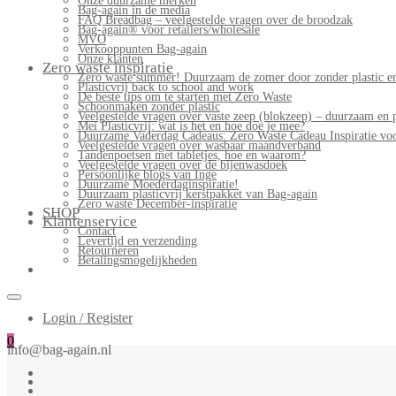
Onze duurzame merken
Bag-again in de media
FAQ Breadbag – veelgestelde vragen over de broodzak
Bag-again® voor retailers/wholesale
MVO
Verkooppunten Bag-again
Onze klanten
Zero waste inspiratie
Zero waste summer! Duurzaam de zomer door zonder plastic en
Plasticvrij back to school and work
De beste tips om te starten met Zero Waste
Schoonmaken zonder plastic
Veelgestelde vragen over vaste zeep (blokzeep) – duurzaam en 
Mei Plasticvrij: wat is het en hoe doe je mee?
Duurzame Vaderdag Cadeaus: Zero Waste Cadeau Inspiratie v
Veelgestelde vragen over wasbaar maandverband
Tandenpoetsen met tabletjes, hoe en waarom?
Veelgestelde vragen over de bijenwasdoek
Persoonlijke blogs van Inge
Duurzame Moederdaginspiratie!
Duurzaam plasticvrij kerstpakket van Bag-again
Zero waste December-inspiratie
SHOP
Klantenservice
Contact
Levertijd en verzending
Retourneren
Betalingsmogelijkheden
Login / Register
0
info@bag-again.nl