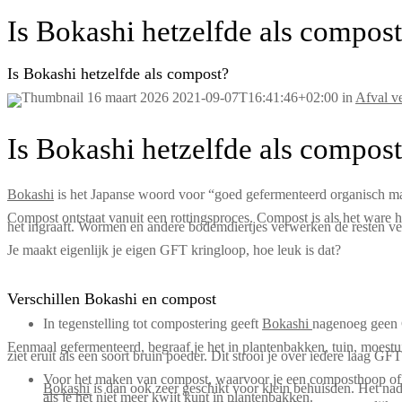
Is Bokashi hetzelfde als compos
Is Bokashi hetzelfde als compost?
16 maart 2026
2021-09-07T16:41:46+02:00
in
Afval v
Is Bokashi hetzelfde als compos
Bokashi
is het Japanse woord voor “goed gefermenteerd organisch ma
Compost ontstaat vanuit een rottingsproces. Compost is als het ware h
het ingraaft. Wormen en andere bodemdiertjes verwerken de resten ve
Je maakt eigenlijk je eigen GFT kringloop, hoe leuk is dat?
Verschillen Bokashi en compost
In tegenstelling tot compostering geeft
Bokashi
nagenoeg geen C
Eenmaal gefermenteerd, begraaf je het in plantenbakken, tuin, moestu
ziet eruit als een soort bruin poeder. Dit strooi je over iedere laag GFT
Voor het maken van compost, waarvoor je een composthoop of 
Bokashi
is dan ook zeer geschikt voor klein behuisden. Het nade
als je het niet meer kwijt kunt in plantenbakken.