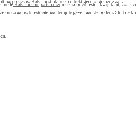
tingsproces is. Bokashi stinkt niet en trekt geen ongedierte aan.
e in de
Bokashi compostemmer
meer soorten resten kwijt kunt, zoals ci
ze om organisch restmateriaal terug te geven aan de bodem. Sluit de kri
ken
.