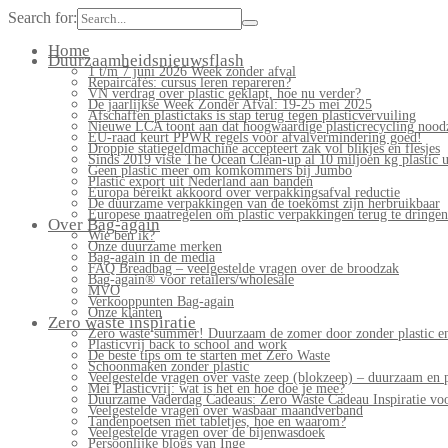
Search for:
Home
Duurzaamheidsnieuwsflash
1 t/m 7 juni 2026 Week zonder afval
Repaircafés: cursus leren repareren?
VN verdrag over plastic geklapt, hoe nu verder?
De jaarlijkse Week Zonder Afval: 19-25 mei 2025
Afschaffen plastictaks is stap terug tegen plasticvervuiling
Nieuwe LCA toont aan dat hoogwaardige plasticrecycling noodz
EU-raad keurt PPWR regels voor afvalvermindering goed!
Droppie statiegeldmachine accepteert zak vol blikjes en flesjes
Sinds 2019 viste The Ocean Clean-up al 10 miljoen kg plastic u
Geen plastic meer om komkommers bij Jumbo
Plastic export uit Nederland aan banden
Europa bereikt akkoord over verpakkingsafval reductie
De duurzame verpakkingen van de toekomst zijn herbruikbaar
Europese maatregelen om plastic verpakkingen terug te dringen
Over Bag-again
Wie ben ik?
Onze duurzame merken
Bag-again in de media
FAQ Breadbag – veelgestelde vragen over de broodzak
Bag-again® voor retailers/wholesale
MVO
Verkooppunten Bag-again
Onze klanten
Zero waste inspiratie
Zero waste summer! Duurzaam de zomer door zonder plastic en
Plasticvrij back to school and work
De beste tips om te starten met Zero Waste
Schoonmaken zonder plastic
Veelgestelde vragen over vaste zeep (blokzeep) – duurzaam en 
Mei Plasticvrij: wat is het en hoe doe je mee?
Duurzame Vaderdag Cadeaus: Zero Waste Cadeau Inspiratie v
Veelgestelde vragen over wasbaar maandverband
Tandenpoetsen met tabletjes, hoe en waarom?
Veelgestelde vragen over de bijenwasdoek
Persoonlijke blogs van Inge