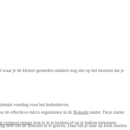
l waar je de kleiner gesneden stukken nog ziet op het moment dat je
 optimale voeding voor het bodemleven.
oor de effectieve micro organismen in de
Bokashi
starter. Deze starter
hi compost emmer
kun je in je keuken of op je balkon toepassen.
nodig hebt om de Bokashi in te graven. Daar zul je naar op zoek moeten