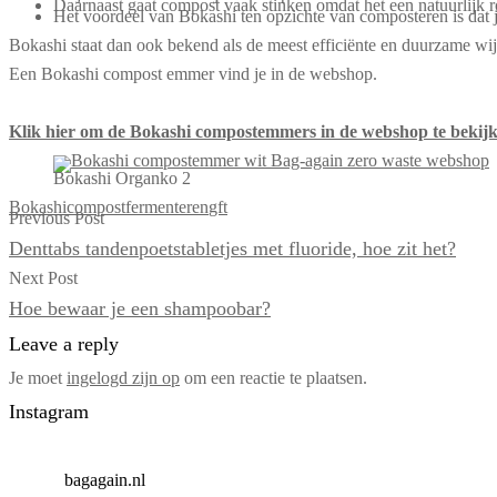
Daarnaast gaat compost vaak stinken omdat het een natuurlijk rot
Het voordeel van Bokashi ten opzichte van composteren is dat j
Bokashi staat dan ook bekend als de meest efficiënte en duurzame wij
Een Bokashi compost emmer vind je in de webshop.
Klik hier om de Bokashi compostemmers in de webshop te bekij
Bokashi Organko 2
Bokashi
compost
fermenteren
gft
Previous Post
Denttabs tandenpoetstabletjes met fluoride, hoe zit het?
Next Post
Hoe bewaar je een shampoobar?
Leave a reply
Je moet
ingelogd zijn op
om een reactie te plaatsen.
Instagram
bagagain.nl