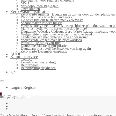
Bag-again® voor retailers/wholesale
MVO
Verkooppunten Bag-again
Onze klanten
Zero waste inspiratie
Zero waste summer! Duurzaam de zomer door zonder plastic en 
Plasticvrij back to school and work
De beste tips om te starten met Zero Waste
Schoonmaken zonder plastic
Veelgestelde vragen over vaste zeep (blokzeep) – duurzaam en pa
Mei Plasticvrij: wat is het en hoe doe je mee?
Duurzame Vaderdag Cadeaus: Zero Waste Cadeau Inspiratie voo
Veelgestelde vragen over wasbaar maandverband
Tandenpoetsen met tabletjes, hoe en waarom?
Veelgestelde vragen over de bijenwasdoek
Persoonlijke blogs van Inge
Duurzame Moederdaginspiratie!
Duurzaam plasticvrij kerstpakket van Bag-again
Zero waste December-inspiratie
SHOP
Klantenservice
Contact
Levertijd en verzending
Retourneren
Betalingsmogelijkheden
Login / Register
0
info@bag-again.nl
Zero Waste Shop - Voor 22 uur besteld, dezelfde dag plasticvrij verz