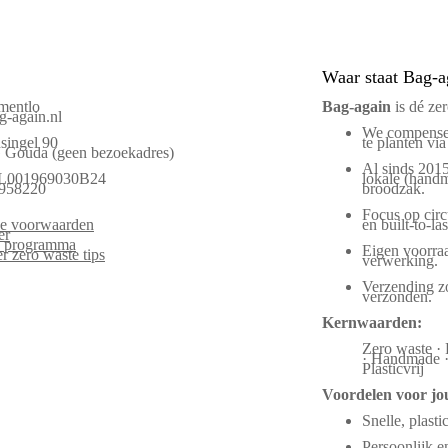
Waar staat Bag-a
mentlo
Bag‑again
is dé ze
-again.nl
We compenser
singel 90
te planten via
Gouda (geen bezoekadres)
Al sinds 2015
L001969030B24
lokale (handm
958220
broodzak.
Focus op circu
e voorwaarden
en built-to-las
er
es programma
Eigen voorraa
r zero waste tips
verwerking.
Verzending zo
verzonden.
Kernwaarden:
Zero waste · 
· Handmade · 
Plasticvrij
Voordelen voor jo
Snelle, plasti
Persoonlijk 