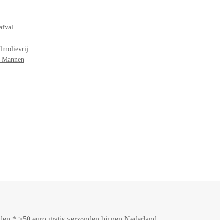
afval.
lmolievrij
r Mannen
onden * >50 euro gratis verzonden binnen Nederland