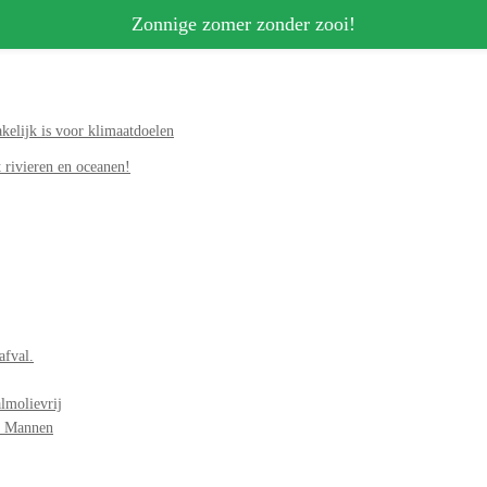
Zonnige zomer zonder zooi!
elijk is voor klimaatdoelen
 rivieren en oceanen!
afval.
lmolievrij
r Mannen