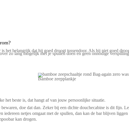
arom?
s het belangrijk dat hij goed droogt tussendoor. Als hij niet goed droo
e over zo lang mogelijk met je spullen doen en geen onnodige verspilli
Bamboe zeepplankje
het beste is, dat hangt af van jouw persoonlijke situatie.
bewaren, doe dat dan. Zeker bij een dichte douchecabine is dit fijn. L
 iedereen netjes omgaat met de spullen, dan kan de bar blijven liggen
shampoobar kan drogen.