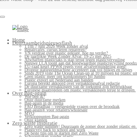
Home
Duurzaamheidsnieuwsflash
1 t/m 7 juni 2026 Week zonder afval
Repaircafés: cursus leren repareren?
VN verdrag over plastic geklapt, hoe nu verder?
De jaarlijkse Week Zonder Afval: 19-25 mei 2025
Afschaffen plastictaks is stap terug tegen plasticvervuiling
Nieuwe LCA toont aan dat hoogwaardige plasticrecycling noodzak
EU-raad keurt PPWR regels voor afvalvermindering goed!
Droppie statiegeldmachine accepteert zak vol blikjes en flesjes
Sinds 2019 viste The Ocean Clean-up al 10 miljoen kg plastic uit
Geen plastic meer om komkommers bij Jumbo
Plastic export uit Nederland aan banden
Europa bereikt akkoord over verpakkingsafval reductie
De duurzame verpakkingen van de toekomst zijn herbruikbaar
Europese maatregelen om plastic verpakkingen terug te dringen.
Over Bag-again
Wie ben ik?
Onze duurzame merken
Bag-again in de media
FAQ Breadbag – veelgestelde vragen over de broodzak
Bag-again® voor retailers/wholesale
MVO
Verkooppunten Bag-again
Onze klanten
Zero waste inspiratie
Zero waste summer! Duurzaam de zomer door zonder plastic en 
Plasticvrij back to school and work
De beste tips om te starten met Zero Waste
Schoonmaken zonder plastic