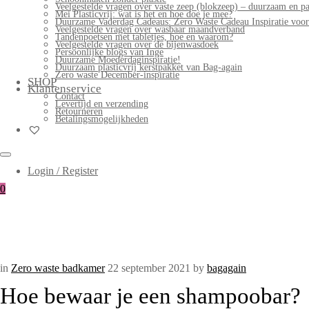
Veelgestelde vragen over vaste zeep (blokzeep) – duurzaam en pa
Mei Plasticvrij: wat is het en hoe doe je mee?
Duurzame Vaderdag Cadeaus: Zero Waste Cadeau Inspiratie voo
Veelgestelde vragen over wasbaar maandverband
Tandenpoetsen met tabletjes, hoe en waarom?
Veelgestelde vragen over de bijenwasdoek
Persoonlijke blogs van Inge
Duurzame Moederdaginspiratie!
Duurzaam plasticvrij kerstpakket van Bag-again
Zero waste December-inspiratie
SHOP
Klantenservice
Contact
Levertijd en verzending
Retourneren
Betalingsmogelijkheden
Login / Register
0
in
Zero waste badkamer
22 september 2021
by
bagagain
Hoe bewaar je een shampoobar?