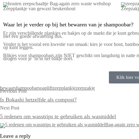
Zeepplankje van gewaxt beukenhout
Zeepzakj
Waar let je verder op bij het bewaren van je shampoobar?
Er zijn verschillende plankjes en bakjes op de markt die je kunt gebr
met een goede afwatering dus.
Verder is het vooral een kwestie van smaak: kies je voor hout, bamboe
op kunt leggen.
Blikjes voor shampoobars zijn NIET geschikt om langdurig in natte ru
drogen voor je ‘m in het blikje doet.
Klik hier vo
bewaar
shampoobar
soaplift
zeepplankje
zeepzakje
Previous Post
Is Bokashi hetzelfde als compost?
Next Post
5 redenen om wasstrips te gebruiken als wasmiddel
Leave a reply