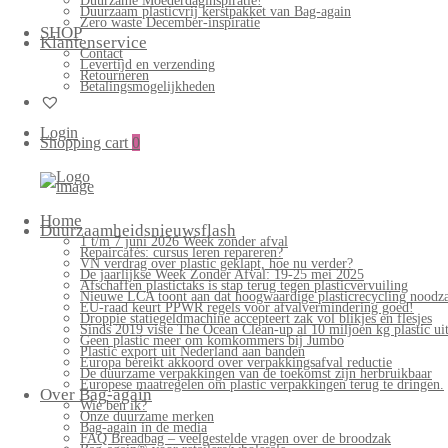
Duurzame Moederdaginspiratie!
Duurzaam plasticvrij kerstpakket van Bag-again
Zero waste December-inspiratie
SHOP
Klantenservice
Contact
Levertijd en verzending
Retourneren
Betalingsmogelijkheden
Login
Shopping cart
0
Home
Duurzaamheidsnieuwsflash
1 t/m 7 juni 2026 Week zonder afval
Repaircafés: cursus leren repareren?
VN verdrag over plastic geklapt, hoe nu verder?
De jaarlijkse Week Zonder Afval: 19-25 mei 2025
Afschaffen plastictaks is stap terug tegen plasticvervuiling
Nieuwe LCA toont aan dat hoogwaardige plasticrecycling noodzak
EU-raad keurt PPWR regels voor afvalvermindering goed!
Droppie statiegeldmachine accepteert zak vol blikjes en flesjes
Sinds 2019 viste The Ocean Clean-up al 10 miljoen kg plastic uit
Geen plastic meer om komkommers bij Jumbo
Plastic export uit Nederland aan banden
Europa bereikt akkoord over verpakkingsafval reductie
De duurzame verpakkingen van de toekomst zijn herbruikbaar
Europese maatregelen om plastic verpakkingen terug te dringen.
Over Bag-again
Wie ben ik?
Onze duurzame merken
Bag-again in de media
FAQ Breadbag – veelgestelde vragen over de broodzak