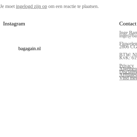
Je moet
ingelogd zijn op
om een reactie te plaatsen.
Instagram
Contact
Inge Bar
inge@bag
Fluwelen
2806 CG 
bagagain.nl
BTW: N
KvK: 61
Privacy
Algemen
Disclaim
Affiliat
Vind mee