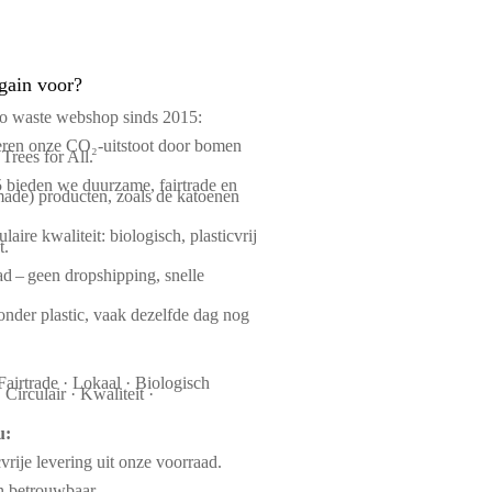
gain voor?
ro waste webshop sinds 2015:
en onze CO₂-uitstoot door bomen
 Trees for All.
 bieden we duurzame, fairtrade en
ade) producten, zoals de katoenen
laire kwaliteit: biologisch, plasticvrij
t.
d – geen dropshipping, snelle
nder plastic, vaak dezelfde dag nog
Fairtrade · Lokaal · Biologisch
Circulair · Kwaliteit ·
u:
cvrije levering uit onze voorraad.
en betrouwbaar