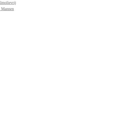
lmolievrij
r Mannen