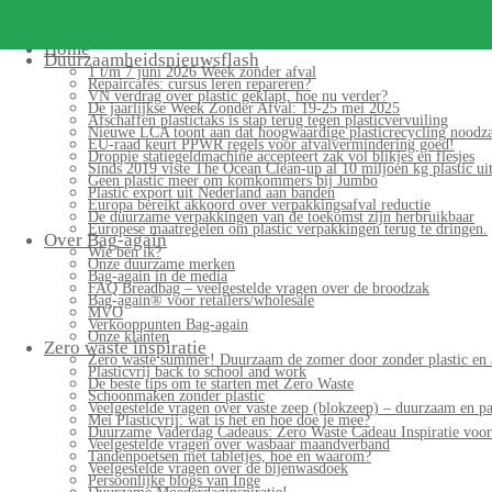
Home
Duurzaamheidsnieuwsflash
1 t/m 7 juni 2026 Week zonder afval
Repaircafés: cursus leren repareren?
VN verdrag over plastic geklapt, hoe nu verder?
De jaarlijkse Week Zonder Afval: 19-25 mei 2025
Afschaffen plastictaks is stap terug tegen plasticvervuiling
Nieuwe LCA toont aan dat hoogwaardige plasticrecycling noodzak
EU-raad keurt PPWR regels voor afvalvermindering goed!
Droppie statiegeldmachine accepteert zak vol blikjes en flesjes
Sinds 2019 viste The Ocean Clean-up al 10 miljoen kg plastic uit
Geen plastic meer om komkommers bij Jumbo
Plastic export uit Nederland aan banden
Europa bereikt akkoord over verpakkingsafval reductie
De duurzame verpakkingen van de toekomst zijn herbruikbaar
Europese maatregelen om plastic verpakkingen terug te dringen.
Over Bag-again
Wie ben ik?
Onze duurzame merken
Bag-again in de media
FAQ Breadbag – veelgestelde vragen over de broodzak
Bag-again® voor retailers/wholesale
MVO
Verkooppunten Bag-again
Onze klanten
Zero waste inspiratie
Zero waste summer! Duurzaam de zomer door zonder plastic en 
Plasticvrij back to school and work
De beste tips om te starten met Zero Waste
Schoonmaken zonder plastic
Veelgestelde vragen over vaste zeep (blokzeep) – duurzaam en pa
Mei Plasticvrij: wat is het en hoe doe je mee?
Duurzame Vaderdag Cadeaus: Zero Waste Cadeau Inspiratie voo
Veelgestelde vragen over wasbaar maandverband
Tandenpoetsen met tabletjes, hoe en waarom?
Veelgestelde vragen over de bijenwasdoek
Persoonlijke blogs van Inge