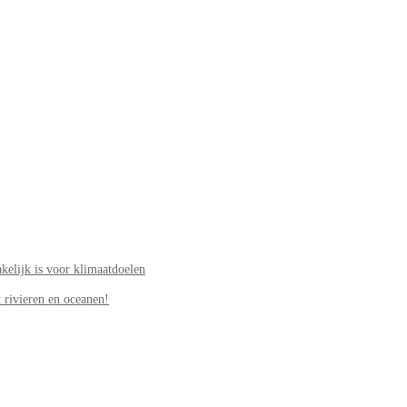
elijk is voor klimaatdoelen
 rivieren en oceanen!