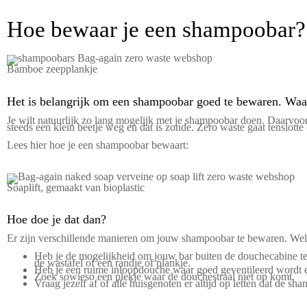
Hoe bewaar je een shampoobar?
Bamboe zeepplankje
Het is belangrijk om een shampoobar goed te bewaren. Wa
Je wilt natuurlijk zo lang mogelijk met je shampoobar doen. Daarvoor i
steeds een klein beetje weg en dat is zonde. Zero waste gaat tenslott
Lees hier hoe je een shampoobar bewaart:
Soaplift, gemaakt van bioplastic
Hoe doe je dat dan?
Er zijn verschillende manieren om jouw shampoobar te bewaren. Welke 
Heb je de mogelijkheid om jouw bar buiten de douchecabine te 
de wastafel of een randje of plankje.
Heb je een ruime inloopdouche waar goed geventileerd wordt en
Zoek sowieso een plekje waar de douchestraal niet op komt.
Vraag jezelf af of alle huisgenoten er altijd op letten dat de 