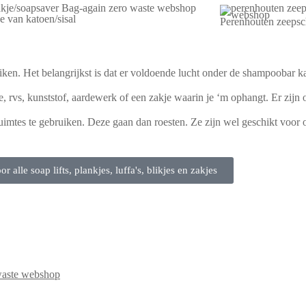
e van katoen/sisal
Perenhouten zeepsc
uiken. Het belangrijkst is dat er voldoende lucht onder de shampoobar 
, rvs, kunststof, aardewerk of een zakje waarin je ‘m ophangt. Er zijn
imtes te gebruiken. Deze gaan dan roesten. Ze zijn wel geschikt voor op
or alle soap lifts, plankjes, luffa's, blikjes en zakjes