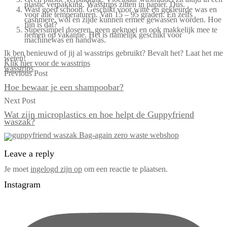
plastic verpakking. Wasstrips zitten in papier. Dus.
Wast goed schoon. Geschikt voor witte en gekleurde was en
voor alle temperaturen. Van 15 – 95 graden. En zelfs
cashmere, wol en zijde kunnen ermee gewassen worden. Hoe
fijn is dat?
Supersimpel doseren, geen geknoei en ook makkelijk mee te
nemen op vakantie. Het is namelijk geschikt voor
machinewas en handwas.
Ik ben benieuwd of jij al wasstrips gebruikt? Bevalt het? Laat het me
weten!
Klik hier voor de wasstrips
wasstrips
Previous Post
Hoe bewaar je een shampoobar?
Next Post
Wat zijn microplastics en hoe helpt de Guppyfriend
waszak?
Leave a reply
Je moet
ingelogd zijn op
om een reactie te plaatsen.
Instagram