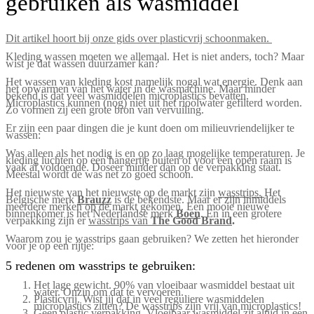
gebruiken als wasmiddel
Dit artikel hoort bij onze gids over plasticvrij schoonmaken.
Kleding wassen moeten we allemaal. Het is niet anders, toch? Maar
wist je dat wassen duurzamer kan?
Het wassen van kleding kost namelijk nogal wat energie. Denk aan
het opwarmen van het water in de wasmachine. Maar minder
bekend is dat veel wasmiddelen microplastics bevatten.
Microplastics kunnen (nog) niet uit het rioolwater gefilterd worden.
Zo vormen zij een grote bron van vervuiling.
Er zijn een paar dingen die je kunt doen om milieuvriendelijker te
wassen:
Was alleen als het nodig is en op zo laag mogelijke temperaturen. Je
kleding luchten op een hangertje buiten of voor een open raam is
vaak al voldoende. Doseer minder dan op de verpakking staat.
Meestal wordt de was net zo goed schoon.
Het nieuwste van het nieuwste op de markt zijn
wasstrips.
Het
Belgische merk
Brauzz
is de bekendste. Maar er zijn inmiddels
meerdere merken op de markt gekomen. Een mooie nieuwe
binnenkomer is het Nederlandse merk
Boen
. En in een grotere
verpakking zijn er
wasstrips van
The Good Brand
.
Waarom zou je wasstrips gaan gebruiken? We zetten het hieronder
voor je op een rijtje:
5 redenen om wasstrips te gebruiken:
Het lage gewicht. 90% van vloeibaar wasmiddel bestaat uit
water. Onzin om dat te vervoeren.
Plasticvrij. Wist jij dat in veel reguliere wasmiddelen
microplastics zitten? De wasstrips zijn vrij van microplastics!
Geen plastic verpakking. Vloeibaar wasmiddel zit altijd in een