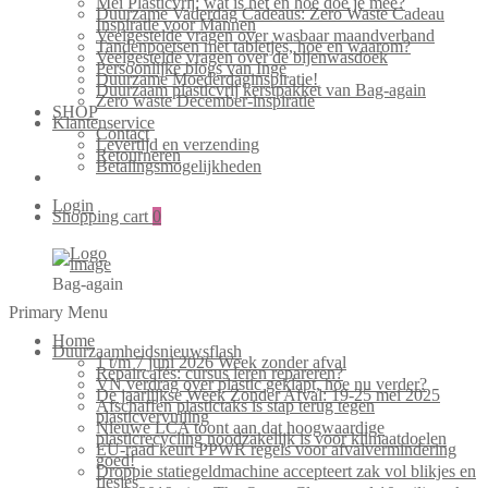
Mei Plasticvrij: wat is het en hoe doe je mee?
Duurzame Vaderdag Cadeaus: Zero Waste Cadeau
Inspiratie voor Mannen
Veelgestelde vragen over wasbaar maandverband
Tandenpoetsen met tabletjes, hoe en waarom?
Veelgestelde vragen over de bijenwasdoek
Persoonlijke blogs van Inge
Duurzame Moederdaginspiratie!
Duurzaam plasticvrij kerstpakket van Bag-again
Zero waste December-inspiratie
SHOP
Klantenservice
Contact
Levertijd en verzending
Retourneren
Betalingsmogelijkheden
Login
Shopping cart
0
Bag-again
Primary Menu
Home
Duurzaamheidsnieuwsflash
1 t/m 7 juni 2026 Week zonder afval
Repaircafés: cursus leren repareren?
VN verdrag over plastic geklapt, hoe nu verder?
De jaarlijkse Week Zonder Afval: 19-25 mei 2025
Afschaffen plastictaks is stap terug tegen
plasticvervuiling
Nieuwe LCA toont aan dat hoogwaardige
plasticrecycling noodzakelijk is voor klimaatdoelen
EU-raad keurt PPWR regels voor afvalvermindering
goed!
Droppie statiegeldmachine accepteert zak vol blikjes en
flesjes