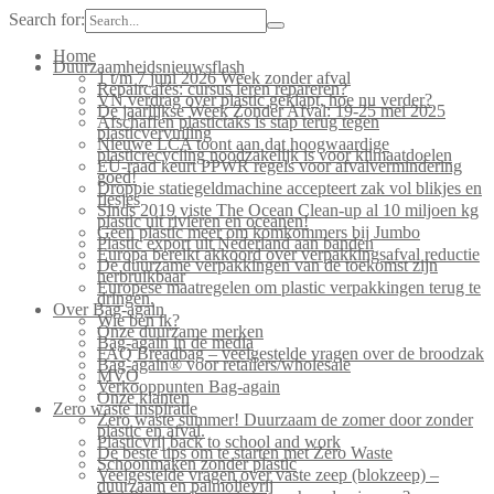
Search for:
Home
Duurzaamheidsnieuwsflash
1 t/m 7 juni 2026 Week zonder afval
Repaircafés: cursus leren repareren?
VN verdrag over plastic geklapt, hoe nu verder?
De jaarlijkse Week Zonder Afval: 19-25 mei 2025
Afschaffen plastictaks is stap terug tegen
plasticvervuiling
Nieuwe LCA toont aan dat hoogwaardige
plasticrecycling noodzakelijk is voor klimaatdoelen
EU-raad keurt PPWR regels voor afvalvermindering
goed!
Droppie statiegeldmachine accepteert zak vol blikjes en
flesjes
Sinds 2019 viste The Ocean Clean-up al 10 miljoen kg
plastic uit rivieren en oceanen!
Geen plastic meer om komkommers bij Jumbo
Plastic export uit Nederland aan banden
Europa bereikt akkoord over verpakkingsafval reductie
De duurzame verpakkingen van de toekomst zijn
herbruikbaar
Europese maatregelen om plastic verpakkingen terug te
dringen.
Over Bag-again
Wie ben ik?
Onze duurzame merken
Bag-again in de media
FAQ Breadbag – veelgestelde vragen over de broodzak
Bag-again® voor retailers/wholesale
MVO
Verkooppunten Bag-again
Onze klanten
Zero waste inspiratie
Zero waste summer! Duurzaam de zomer door zonder
plastic en afval.
Plasticvrij back to school and work
De beste tips om te starten met Zero Waste
Schoonmaken zonder plastic
Veelgestelde vragen over vaste zeep (blokzeep) –
duurzaam en palmolievrij