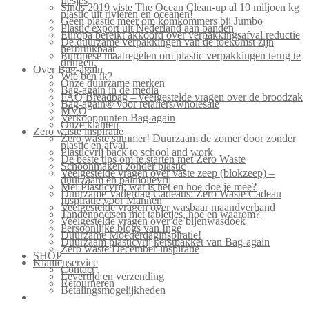
flesjes
Sinds 2019 viste The Ocean Clean-up al 10 miljoen kg
plastic uit rivieren en oceanen!
Geen plastic meer om komkommers bij Jumbo
Plastic export uit Nederland aan banden
Europa bereikt akkoord over verpakkingsafval reductie
De duurzame verpakkingen van de toekomst zijn
herbruikbaar
Europese maatregelen om plastic verpakkingen terug te
dringen.
Over Bag-again
Wie ben ik?
Onze duurzame merken
Bag-again in de media
FAQ Breadbag – veelgestelde vragen over de broodzak
Bag-again® voor retailers/wholesale
MVO
Verkooppunten Bag-again
Onze klanten
Zero waste inspiratie
Zero waste summer! Duurzaam de zomer door zonder
plastic en afval.
Plasticvrij back to school and work
De beste tips om te starten met Zero Waste
Schoonmaken zonder plastic
Veelgestelde vragen over vaste zeep (blokzeep) –
duurzaam en palmolievrij
Mei Plasticvrij: wat is het en hoe doe je mee?
Duurzame Vaderdag Cadeaus: Zero Waste Cadeau
Inspiratie voor Mannen
Veelgestelde vragen over wasbaar maandverband
Tandenpoetsen met tabletjes, hoe en waarom?
Veelgestelde vragen over de bijenwasdoek
Persoonlijke blogs van Inge
Duurzame Moederdaginspiratie!
Duurzaam plasticvrij kerstpakket van Bag-again
Zero waste December-inspiratie
SHOP
Klantenservice
Contact
Levertijd en verzending
Retourneren
Betalingsmogelijkheden