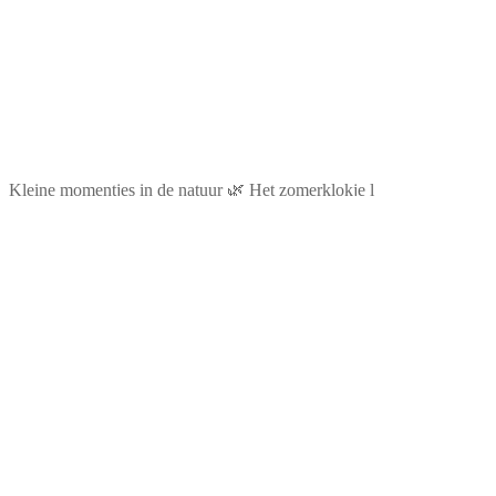
Kleine momentjes in de natuur 🌿 Het zomerklokje l