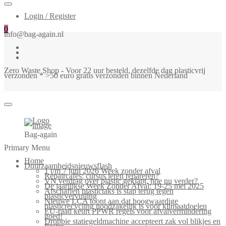
Login / Register
0
info@bag-again.nl
Zero Waste Shop - Voor 22 uur besteld, dezelfde dag plasticvrij
verzonden * >50 euro gratis verzonden binnen Nederland
Bag-again
Primary Menu
Home
Duurzaamheidsnieuwsflash
1 t/m 7 juni 2026 Week zonder afval
Repaircafés: cursus leren repareren?
VN verdrag over plastic geklapt, hoe nu verder?
De jaarlijkse Week Zonder Afval: 19-25 mei 2025
Afschaffen plastictaks is stap terug tegen
plasticvervuiling
Nieuwe LCA toont aan dat hoogwaardige
plasticrecycling noodzakelijk is voor klimaatdoelen
EU-raad keurt PPWR regels voor afvalvermindering
goed!
Droppie statiegeldmachine accepteert zak vol blikjes en