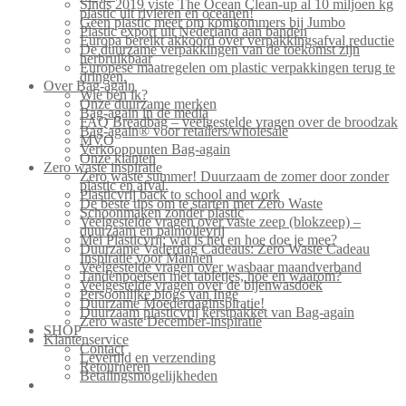
Sinds 2019 viste The Ocean Clean-up al 10 miljoen kg
plastic uit rivieren en oceanen!
Geen plastic meer om komkommers bij Jumbo
Plastic export uit Nederland aan banden
Europa bereikt akkoord over verpakkingsafval reductie
De duurzame verpakkingen van de toekomst zijn
herbruikbaar
Europese maatregelen om plastic verpakkingen terug te
dringen.
Over Bag-again
Wie ben ik?
Onze duurzame merken
Bag-again in de media
FAQ Breadbag – veelgestelde vragen over de broodzak
Bag-again® voor retailers/wholesale
MVO
Verkooppunten Bag-again
Onze klanten
Zero waste inspiratie
Zero waste summer! Duurzaam de zomer door zonder
plastic en afval.
Plasticvrij back to school and work
De beste tips om te starten met Zero Waste
Schoonmaken zonder plastic
Veelgestelde vragen over vaste zeep (blokzeep) –
duurzaam en palmolievrij
Mei Plasticvrij: wat is het en hoe doe je mee?
Duurzame Vaderdag Cadeaus: Zero Waste Cadeau
Inspiratie voor Mannen
Veelgestelde vragen over wasbaar maandverband
Tandenpoetsen met tabletjes, hoe en waarom?
Veelgestelde vragen over de bijenwasdoek
Persoonlijke blogs van Inge
Duurzame Moederdaginspiratie!
Duurzaam plasticvrij kerstpakket van Bag-again
Zero waste December-inspiratie
SHOP
Klantenservice
Contact
Levertijd en verzending
Retourneren
Betalingsmogelijkheden