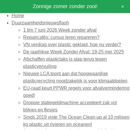
+
Zonnige zomer zonder zooi!
Home
Duurzaamheidsnieuwsflash
1 t/m 7 juni 2026 Week zonder afval
Repaircafés: cursus leren repareren?
VN verdrag over plastic geklapt, hoe nu verder?
De jaarlijkse Week Zonder Afval: 19-25 mei 2025
Afschaffen plastictaks is stap terug tegen
plasticvervuiling
Nieuwe LCA toont aan dat hoogwaardige
plasticrecycling noodzakelijk is voor klimaatdoelen
EU-raad keurt PPWR regels voor afvalvermindering
goed!
Droppie statiegeldmachine accepteert zak vol
blikjes en flesjes
Sinds 2019 viste The Ocean Clean-up al 10 miljoen
kg plastic uit rivieren en oceanen!