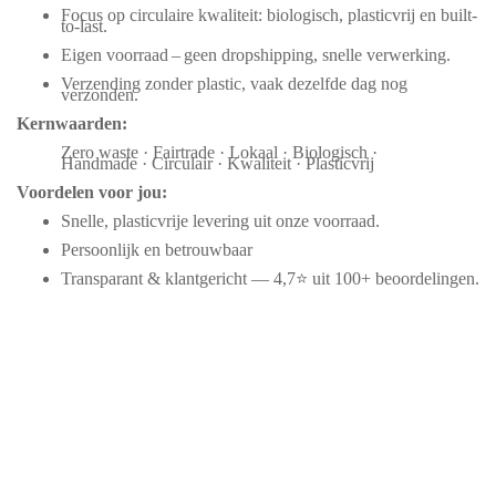
Focus op circulaire kwaliteit: biologisch, plasticvrij en built-
to-last.
Eigen voorraad – geen dropshipping, snelle verwerking.
Verzending zonder plastic, vaak dezelfde dag nog
verzonden.
Kernwaarden:
Zero waste · Fairtrade · Lokaal · Biologisch ·
Handmade · Circulair · Kwaliteit · Plasticvrij
Voordelen voor jou:
Snelle, plasticvrije levering uit onze voorraad.
Persoonlijk en betrouwbaar
Transparant & klantgericht — 4,7⭐ uit 100+ beoordelingen.