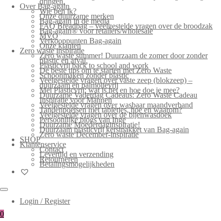
dringen.
Over Bag-again
Wie ben ik?
Onze duurzame merken
Bag-again in de media
FAQ Breadbag – veelgestelde vragen over de broodzak
Bag-again® voor retailers/wholesale
MVO
Verkooppunten Bag-again
Onze klanten
Zero waste inspiratie
Zero waste summer! Duurzaam de zomer door zonder
plastic en afval.
Plasticvrij back to school and work
De beste tips om te starten met Zero Waste
Schoonmaken zonder plastic
Veelgestelde vragen over vaste zeep (blokzeep) –
duurzaam en palmolievrij
Mei Plasticvrij: wat is het en hoe doe je mee?
Duurzame Vaderdag Cadeaus: Zero Waste Cadeau
Inspiratie voor Mannen
Veelgestelde vragen over wasbaar maandverband
Tandenpoetsen met tabletjes, hoe en waarom?
Veelgestelde vragen over de bijenwasdoek
Persoonlijke blogs van Inge
Duurzame Moederdaginspiratie!
Duurzaam plasticvrij kerstpakket van Bag-again
Zero waste December-inspiratie
SHOP
Klantenservice
Contact
Levertijd en verzending
Retourneren
Betalingsmogelijkheden
Login / Register
0