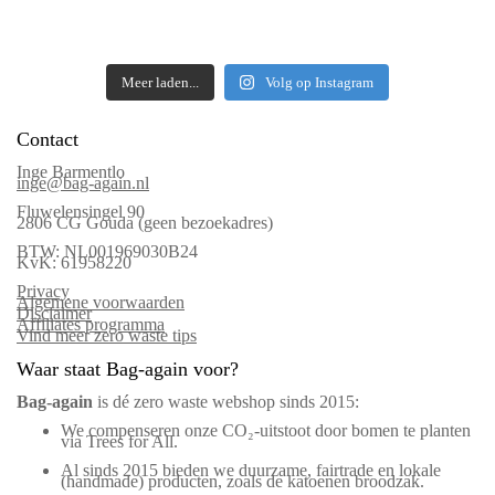
Meer laden...
Volg op Instagram
Contact
Inge Barmentlo
inge@bag-again.nl
Fluwelensingel 90
2806 CG Gouda (geen bezoekadres)
BTW: NL001969030B24
KvK: 61958220
Privacy
Algemene voorwaarden
Disclaimer
Affiliates programma
Vind meer zero waste tips
Waar staat Bag-again voor?
Bag‑again
is dé zero waste webshop sinds 2015:
We compenseren onze CO₂-uitstoot door bomen te planten
via Trees for All.
Al sinds 2015 bieden we duurzame, fairtrade en lokale
(handmade) producten, zoals de katoenen broodzak.