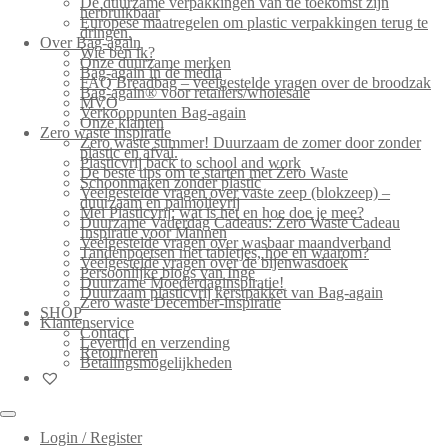
De duurzame verpakkingen van de toekomst zijn
herbruikbaar
Europese maatregelen om plastic verpakkingen terug te
dringen.
Over Bag-again
Wie ben ik?
Onze duurzame merken
Bag-again in de media
FAQ Breadbag – veelgestelde vragen over de broodzak
Bag-again® voor retailers/wholesale
MVO
Verkooppunten Bag-again
Onze klanten
Zero waste inspiratie
Zero waste summer! Duurzaam de zomer door zonder
plastic en afval.
Plasticvrij back to school and work
De beste tips om te starten met Zero Waste
Schoonmaken zonder plastic
Veelgestelde vragen over vaste zeep (blokzeep) –
duurzaam en palmolievrij
Mei Plasticvrij: wat is het en hoe doe je mee?
Duurzame Vaderdag Cadeaus: Zero Waste Cadeau
Inspiratie voor Mannen
Veelgestelde vragen over wasbaar maandverband
Tandenpoetsen met tabletjes, hoe en waarom?
Veelgestelde vragen over de bijenwasdoek
Persoonlijke blogs van Inge
Duurzame Moederdaginspiratie!
Duurzaam plasticvrij kerstpakket van Bag-again
Zero waste December-inspiratie
SHOP
Klantenservice
Contact
Levertijd en verzending
Retourneren
Betalingsmogelijkheden
Login / Register