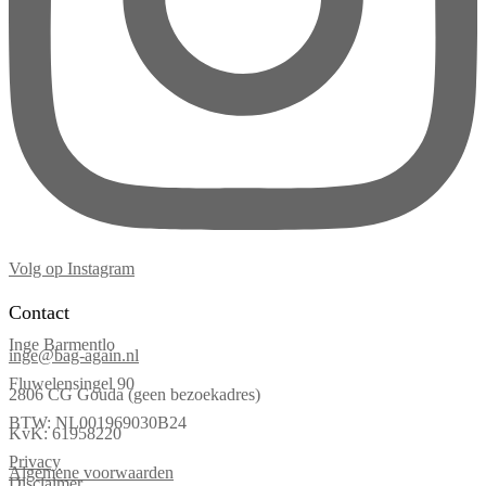
Volg op Instagram
Contact
Inge Barmentlo
inge@bag-again.nl
Fluwelensingel 90
2806 CG Gouda (geen bezoekadres)
BTW: NL001969030B24
KvK: 61958220
Privacy
Algemene voorwaarden
Disclaimer