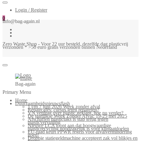
Login / Register
0
info@bag-again.nl
Zero Waste Shop - Voor 22 uur besteld, dezelfde dag plasticvrij
verzonden * >50 euro gratis verzonden binnen Nederland
Bag-again
Primary Menu
Home
Duurzaamheidsnieuwsflash
1 t/m 7 juni 2026 Week zonder afval
Repaircafés: cursus leren repareren?
VN verdrag over plastic geklapt, hoe nu verder?
De jaarlijkse Week Zonder Afval: 19-25 mei 2025
Afschaffen plastictaks is stap terug tegen
plasticvervuiling
Nieuwe LCA toont aan dat hoogwaardige
plasticrecycling noodzakelijk is voor klimaatdoelen
EU-raad keurt PPWR regels voor afvalvermindering
goed!
Droppie statiegeldmachine accepteert zak vol blikjes en