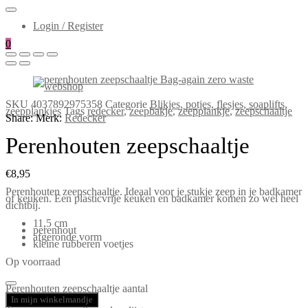
Login / Register
0
SKU
4037892975358
Categorie
Blikjes, potjes, flesjes, soaplifts,
zeepplankjes
Tags
redecker
,
zeepbakje
,
zeepplankje
,
zeepschaaltje
Share:
Merk:
Redecker
Perenhouten zeepschaaltje
€
8,95
Perenhouten zeepschaaltje. Ideaal voor je stukje zeep in je badkamer
of keuken. Een plasticvrije keuken en badkamer komen zo wel heel
dichtbij.
11,5 cm
perenhout
afgeronde vorm
kleine rubberen voetjes
Op voorraad
Perenhouten zeepschaaltje aantal
In mijn winkelmandje