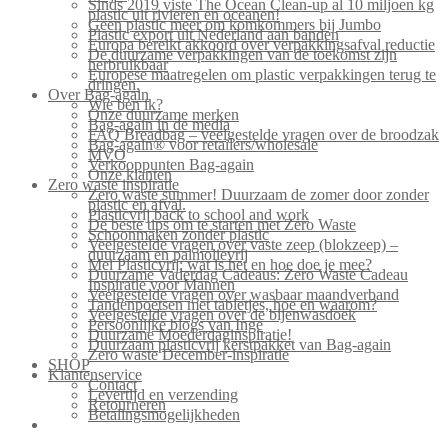
Sinds 2019 viste The Ocean Clean-up al 10 miljoen kg
plastic uit rivieren en oceanen!
Geen plastic meer om komkommers bij Jumbo
Plastic export uit Nederland aan banden
Europa bereikt akkoord over verpakkingsafval reductie
De duurzame verpakkingen van de toekomst zijn
herbruikbaar
Europese maatregelen om plastic verpakkingen terug te
dringen.
Over Bag-again
Wie ben ik?
Onze duurzame merken
Bag-again in de media
FAQ Breadbag – veelgestelde vragen over de broodzak
Bag-again® voor retailers/wholesale
MVO
Verkooppunten Bag-again
Onze klanten
Zero waste inspiratie
Zero waste summer! Duurzaam de zomer door zonder
plastic en afval.
Plasticvrij back to school and work
De beste tips om te starten met Zero Waste
Schoonmaken zonder plastic
Veelgestelde vragen over vaste zeep (blokzeep) –
duurzaam en palmolievrij
Mei Plasticvrij: wat is het en hoe doe je mee?
Duurzame Vaderdag Cadeaus: Zero Waste Cadeau
Inspiratie voor Mannen
Veelgestelde vragen over wasbaar maandverband
Tandenpoetsen met tabletjes, hoe en waarom?
Veelgestelde vragen over de bijenwasdoek
Persoonlijke blogs van Inge
Duurzame Moederdaginspiratie!
Duurzaam plasticvrij kerstpakket van Bag-again
Zero waste December-inspiratie
SHOP
Klantenservice
Contact
Levertijd en verzending
Retourneren
Betalingsmogelijkheden