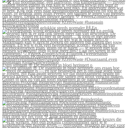
Tweedehands wordt gelukkig steeds normaler 🙌 En
Even stilstaan 🌸 De magnolia in bloei herinnert o
#zerowaste #duurzaamleven #bewustleven #minderplas
Hier doen we het voor 💚 Blije klanten én duurzame