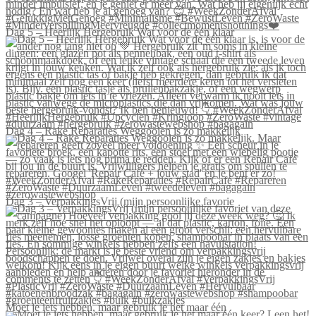
Dag 5 – Heerlijk Hergebruik Wat voor de één klaar
Dag 4 – Rake Reparaties Weggooien is zo makkelijk
Dag 3 – VerpakkingsVrij (mijn persoonlijke favorie
Moet je iets hebben, maar gebruik je het maar één