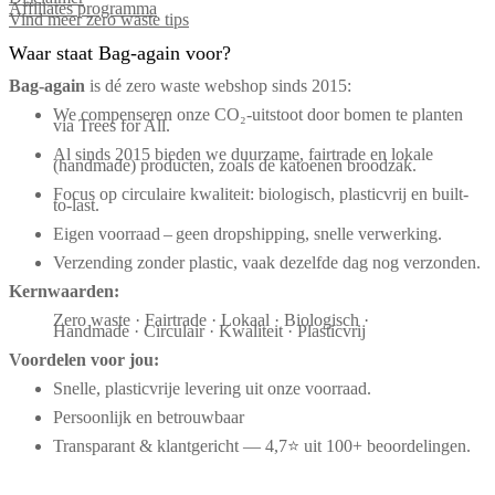
Affiliates programma
Vind meer zero waste tips
Waar staat Bag-again voor?
Bag‑again
is dé zero waste webshop sinds 2015:
We compenseren onze CO₂-uitstoot door bomen te planten
via Trees for All.
Al sinds 2015 bieden we duurzame, fairtrade en lokale
(handmade) producten, zoals de katoenen broodzak.
Focus op circulaire kwaliteit: biologisch, plasticvrij en built-
to-last.
Eigen voorraad – geen dropshipping, snelle verwerking.
Verzending zonder plastic, vaak dezelfde dag nog verzonden.
Kernwaarden:
Zero waste · Fairtrade · Lokaal · Biologisch ·
Handmade · Circulair · Kwaliteit · Plasticvrij
Voordelen voor jou:
Snelle, plasticvrije levering uit onze voorraad.
Persoonlijk en betrouwbaar
Transparant & klantgericht — 4,7⭐ uit 100+ beoordelingen.