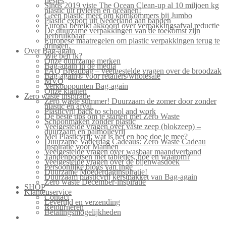
flesjes
Sinds 2019 viste The Ocean Clean-up al 10 miljoen kg
plastic uit rivieren en oceanen!
Geen plastic meer om komkommers bij Jumbo
Plastic export uit Nederland aan banden
Europa bereikt akkoord over verpakkingsafval reductie
De duurzame verpakkingen van de toekomst zijn
herbruikbaar
Europese maatregelen om plastic verpakkingen terug te
dringen.
Over Bag-again
Wie ben ik?
Onze duurzame merken
Bag-again in de media
FAQ Breadbag – veelgestelde vragen over de broodzak
Bag-again® voor retailers/wholesale
MVO
Verkooppunten Bag-again
Onze klanten
Zero waste inspiratie
Zero waste summer! Duurzaam de zomer door zonder
plastic en afval.
Plasticvrij back to school and work
De beste tips om te starten met Zero Waste
Schoonmaken zonder plastic
Veelgestelde vragen over vaste zeep (blokzeep) –
duurzaam en palmolievrij
Mei Plasticvrij: wat is het en hoe doe je mee?
Duurzame Vaderdag Cadeaus: Zero Waste Cadeau
Inspiratie voor Mannen
Veelgestelde vragen over wasbaar maandverband
Tandenpoetsen met tabletjes, hoe en waarom?
Veelgestelde vragen over de bijenwasdoek
Persoonlijke blogs van Inge
Duurzame Moederdaginspiratie!
Duurzaam plasticvrij kerstpakket van Bag-again
Zero waste December-inspiratie
SHOP
Klantenservice
Contact
Levertijd en verzending
Retourneren
Betalingsmogelijkheden