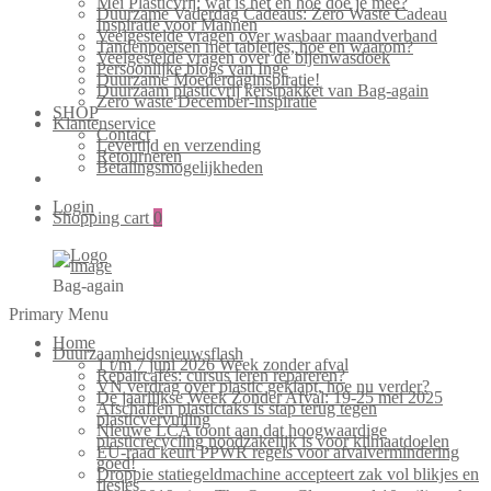
Mei Plasticvrij: wat is het en hoe doe je mee?
Duurzame Vaderdag Cadeaus: Zero Waste Cadeau
Inspiratie voor Mannen
Veelgestelde vragen over wasbaar maandverband
Tandenpoetsen met tabletjes, hoe en waarom?
Veelgestelde vragen over de bijenwasdoek
Persoonlijke blogs van Inge
Duurzame Moederdaginspiratie!
Duurzaam plasticvrij kerstpakket van Bag-again
Zero waste December-inspiratie
SHOP
Klantenservice
Contact
Levertijd en verzending
Retourneren
Betalingsmogelijkheden
Login
Shopping cart
0
Bag-again
Primary Menu
Home
Duurzaamheidsnieuwsflash
1 t/m 7 juni 2026 Week zonder afval
Repaircafés: cursus leren repareren?
VN verdrag over plastic geklapt, hoe nu verder?
De jaarlijkse Week Zonder Afval: 19-25 mei 2025
Afschaffen plastictaks is stap terug tegen
plasticvervuiling
Nieuwe LCA toont aan dat hoogwaardige
plasticrecycling noodzakelijk is voor klimaatdoelen
EU-raad keurt PPWR regels voor afvalvermindering
goed!
Droppie statiegeldmachine accepteert zak vol blikjes en
flesjes