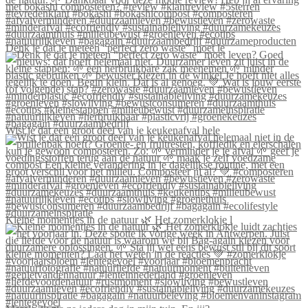
Denk je dat je meteen “perfect zero waste” moet le
Wist je dat een groot deel van je keukenafval hele
Kleine momentjes in de natuur 🌿 Het zomerklokje l