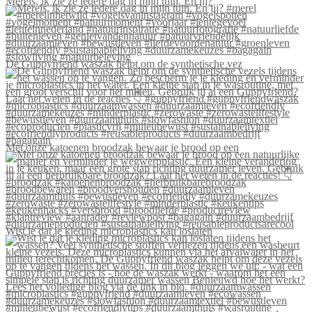
Merels, ik zie ze iedere dag in mijn tuin. En jij?
De Guppyfriend waszak helpt om de synthetische vez
Met onze katoenen broodzak bewaar je brood op een
Wist je dat je kleding microplastics kan loslaten