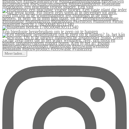
Helleborus: een prachtige vroege bloeier. Een vast
Instagram bericht 17865004830511340
Een bierdopje hergebruiken om je zeep op te hangen
Meer laden...