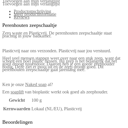
Toevoegen aan mijn verlanglijst
Toevoegen aan mijn verlanglijst
Productomschrijving
Meer productinformatie
Reviews
Perenhouten zeepschaaltje
Zero waste en Plasticvrij. De perenhouten zeepschaaltje staat
prachtig in jouw badkamer.
Plasticvrij naar ons verzonden. Plasticvrij naar jou verstuurd.
Heel veel mensen stappen weer over naar een stuk zeep, want dat
scheelt een boel plastic flessen. Bij zeep is het belangrijk dat het
goed droogt tussendoor. Daarom heb je een goede zeephouder
nodig. Deze ziet er mooi uit en de zeep droogt goed. Dit
perenhouten zeepschaaltje gaat jarenlang mee.
Ken je onze
Naked soap
al?
Een
soaplift
van bioplastic werkt ook goed als zeephouder.
Gewicht
100 g
Kernwaarden
Lokaal (NL/EU), Plasticvrij
Beoordelingen