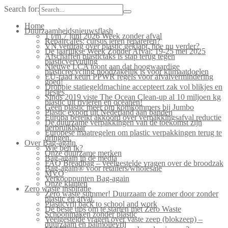
Search for:
Home
Duurzaamheidsnieuwsflash
1 t/m 7 juni 2026 Week zonder afval
Repaircafés: cursus leren repareren?
VN verdrag over plastic geklapt, hoe nu verder?
De jaarlijkse Week Zonder Afval: 19-25 mei 2025
Afschaffen plastictaks is stap terug tegen
plasticvervuiling
Nieuwe LCA toont aan dat hoogwaardige
plasticrecycling noodzakelijk is voor klimaatdoelen
EU-raad keurt PPWR regels voor afvalvermindering
goed!
Droppie statiegeldmachine accepteert zak vol blikjes en
flesjes
Sinds 2019 viste The Ocean Clean-up al 10 miljoen kg
plastic uit rivieren en oceanen!
Geen plastic meer om komkommers bij Jumbo
Plastic export uit Nederland aan banden
Europa bereikt akkoord over verpakkingsafval reductie
De duurzame verpakkingen van de toekomst zijn
herbruikbaar
Europese maatregelen om plastic verpakkingen terug te
dringen.
Over Bag-again
Wie ben ik?
Onze duurzame merken
Bag-again in de media
FAQ Breadbag – veelgestelde vragen over de broodzak
Bag-again® voor retailers/wholesale
MVO
Verkooppunten Bag-again
Onze klanten
Zero waste inspiratie
Zero waste summer! Duurzaam de zomer door zonder
plastic en afval.
Plasticvrij back to school and work
De beste tips om te starten met Zero Waste
Schoonmaken zonder plastic
Veelgestelde vragen over vaste zeep (blokzeep) –
duurzaam en palmolievrij