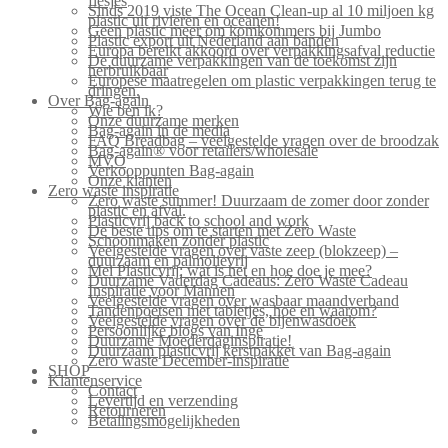
flesjes
Sinds 2019 viste The Ocean Clean-up al 10 miljoen kg
plastic uit rivieren en oceanen!
Geen plastic meer om komkommers bij Jumbo
Plastic export uit Nederland aan banden
Europa bereikt akkoord over verpakkingsafval reductie
De duurzame verpakkingen van de toekomst zijn
herbruikbaar
Europese maatregelen om plastic verpakkingen terug te
dringen.
Over Bag-again
Wie ben ik?
Onze duurzame merken
Bag-again in de media
FAQ Breadbag – veelgestelde vragen over de broodzak
Bag-again® voor retailers/wholesale
MVO
Verkooppunten Bag-again
Onze klanten
Zero waste inspiratie
Zero waste summer! Duurzaam de zomer door zonder
plastic en afval.
Plasticvrij back to school and work
De beste tips om te starten met Zero Waste
Schoonmaken zonder plastic
Veelgestelde vragen over vaste zeep (blokzeep) –
duurzaam en palmolievrij
Mei Plasticvrij: wat is het en hoe doe je mee?
Duurzame Vaderdag Cadeaus: Zero Waste Cadeau
Inspiratie voor Mannen
Veelgestelde vragen over wasbaar maandverband
Tandenpoetsen met tabletjes, hoe en waarom?
Veelgestelde vragen over de bijenwasdoek
Persoonlijke blogs van Inge
Duurzame Moederdaginspiratie!
Duurzaam plasticvrij kerstpakket van Bag-again
Zero waste December-inspiratie
SHOP
Klantenservice
Contact
Levertijd en verzending
Retourneren
Betalingsmogelijkheden