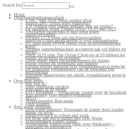
Search for:
Home
Duurzaamheidsnieuwsflash
1 t/m 7 juni 2026 Week zonder afval
Repaircafés: cursus leren repareren?
VN verdrag over plastic geklapt, hoe nu verder?
De jaarlijkse Week Zonder Afval: 19-25 mei 2025
Afschaffen plastictaks is stap terug tegen
plasticvervuiling
Nieuwe LCA toont aan dat hoogwaardige
plasticrecycling noodzakelijk is voor klimaatdoelen
EU-raad keurt PPWR regels voor afvalvermindering
goed!
Droppie statiegeldmachine accepteert zak vol blikjes en
flesjes
Sinds 2019 viste The Ocean Clean-up al 10 miljoen kg
plastic uit rivieren en oceanen!
Geen plastic meer om komkommers bij Jumbo
Plastic export uit Nederland aan banden
Europa bereikt akkoord over verpakkingsafval reductie
De duurzame verpakkingen van de toekomst zijn
herbruikbaar
Europese maatregelen om plastic verpakkingen terug te
dringen.
Over Bag-again
Wie ben ik?
Onze duurzame merken
Bag-again in de media
FAQ Breadbag – veelgestelde vragen over de broodzak
Bag-again® voor retailers/wholesale
MVO
Verkooppunten Bag-again
Onze klanten
Zero waste inspiratie
Zero waste summer! Duurzaam de zomer door zonder
plastic en afval.
Plasticvrij back to school and work
De beste tips om te starten met Zero Waste
Schoonmaken zonder plastic
Veelgestelde vragen over vaste zeep (blokzeep) –
duurzaam en palmolievrij