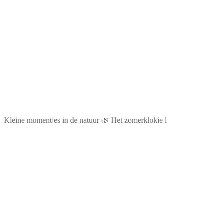
Kleine momentjes in de natuur 🌿 Het zomerklokje l