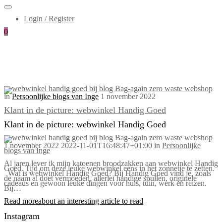
Login / Register
0
in
Persoonlijke blogs van Inge
1 november 2022
Klant in de picture: webwinkel Handig Goed
Klant in de picture: webwinkel Handig Goed
1 november 2022
2022-11-01T16:48:47+01:00
in
Persoonlijke
blogs van Inge
Al jaren lever ik mijn katoenen broodzakken aan webwinkel Handig
Goed. Tijd om deze leuke webwinkel eens in het zonnetje te zetten.
Wat is webwinkel Handig Goed? Bij Handig Goed vind je, zoals
de naam al doet vermoeden, allerlei handige spullen, originele
cadeaus en gewoon leuke dingen voor huis, tuin, werk en reizen.
Bij…
Read more
about an interesting article to read
Instagram