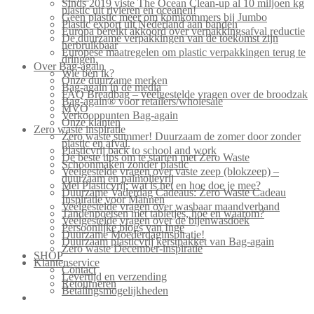
Sinds 2019 viste The Ocean Clean-up al 10 miljoen kg
plastic uit rivieren en oceanen!
Geen plastic meer om komkommers bij Jumbo
Plastic export uit Nederland aan banden
Europa bereikt akkoord over verpakkingsafval reductie
De duurzame verpakkingen van de toekomst zijn
herbruikbaar
Europese maatregelen om plastic verpakkingen terug te
dringen.
Over Bag-again
Wie ben ik?
Onze duurzame merken
Bag-again in de media
FAQ Breadbag – veelgestelde vragen over de broodzak
Bag-again® voor retailers/wholesale
MVO
Verkooppunten Bag-again
Onze klanten
Zero waste inspiratie
Zero waste summer! Duurzaam de zomer door zonder
plastic en afval.
Plasticvrij back to school and work
De beste tips om te starten met Zero Waste
Schoonmaken zonder plastic
Veelgestelde vragen over vaste zeep (blokzeep) –
duurzaam en palmolievrij
Mei Plasticvrij: wat is het en hoe doe je mee?
Duurzame Vaderdag Cadeaus: Zero Waste Cadeau
Inspiratie voor Mannen
Veelgestelde vragen over wasbaar maandverband
Tandenpoetsen met tabletjes, hoe en waarom?
Veelgestelde vragen over de bijenwasdoek
Persoonlijke blogs van Inge
Duurzame Moederdaginspiratie!
Duurzaam plasticvrij kerstpakket van Bag-again
Zero waste December-inspiratie
SHOP
Klantenservice
Contact
Levertijd en verzending
Retourneren
Betalingsmogelijkheden