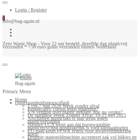
Login / Register
0
info@bag-again.nl
Zero Waste Shop - Voor 22 uur besteld, dezelfde dag plasticvrij
verzonden * >50 euro gratis verzonden binnen Nederland
Bag-again
Primary Menu
Home
Duurzaamheidsnieuwsflash
1 t/m 7 juni 2026 Week zonder afval
Repaircafés: cursus leren repareren?
VN verdrag over plastic geklapt, hoe nu verder?
De jaarlijkse Week Zonder Afval: 19-25 mei 2025
Afschaffen plastictaks is stap terug tegen
plasticvervuiling
Nieuwe LCA toont aan dat hoogwaardige
plasticrecycling noodzakelijk is voor klimaatdoelen
EU-raad keurt PPWR regels voor afvalvermindering
goed!
Droppie statiegeldmachine accepteert zak vol blikjes en