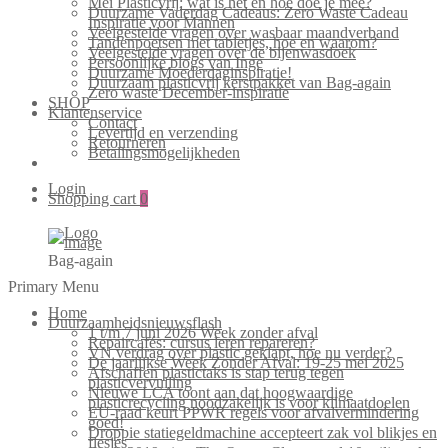
Mei Plasticvrij: wat is het en hoe doe je mee?
Duurzame Vaderdag Cadeaus: Zero Waste Cadeau
Inspiratie voor Mannen
Veelgestelde vragen over wasbaar maandverband
Tandenpoetsen met tabletjes, hoe en waarom?
Veelgestelde vragen over de bijenwasdoek
Persoonlijke blogs van Inge
Duurzame Moederdaginspiratie!
Duurzaam plasticvrij kerstpakket van Bag-again
Zero waste December-inspiratie
SHOP
Klantenservice
Contact
Levertijd en verzending
Retourneren
Betalingsmogelijkheden
Login
Shopping cart
0
Bag-again
Primary Menu
Home
Duurzaamheidsnieuwsflash
1 t/m 7 juni 2026 Week zonder afval
Repaircafés: cursus leren repareren?
VN verdrag over plastic geklapt, hoe nu verder?
De jaarlijkse Week Zonder Afval: 19-25 mei 2025
Afschaffen plastictaks is stap terug tegen
plasticvervuiling
Nieuwe LCA toont aan dat hoogwaardige
plasticrecycling noodzakelijk is voor klimaatdoelen
EU-raad keurt PPWR regels voor afvalvermindering
goed!
Droppie statiegeldmachine accepteert zak vol blikjes en
flesjes