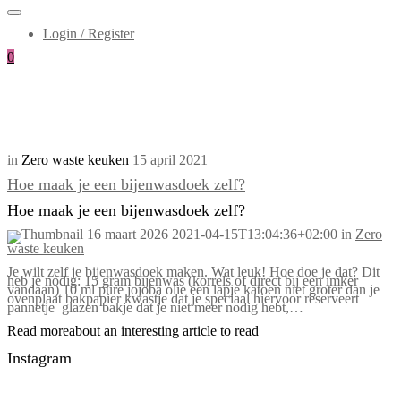
Login / Register
0
in
Zero waste keuken
15 april 2021
Hoe maak je een bijenwasdoek zelf?
Hoe maak je een bijenwasdoek zelf?
16 maart 2026
2021-04-15T13:04:36+02:00
in
Zero
waste keuken
Je wilt zelf je bijenwasdoek maken. Wat leuk! Hoe doe je dat? Dit
heb je nodig: 15 gram bijenwas (korrels of direct bij een imker
vandaan) 10 ml pure jojoba olie een lapje katoen niet groter dan je
ovenplaat bakpapier kwastje dat je speciaal hiervoor reserveert
pannetje glazen bakje dat je niet meer nodig hebt,…
Read more
about an interesting article to read
Instagram