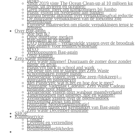
flesjes
Sinds 2019 viste The Ocean Clean-up al 10 miljoen kg
plastic uit rivieren en oceanen!
Geen plastic meer om komkommers bij Jumbo
Plastic export uit Nederland aan banden
Europa bereikt akkoord over verpakkingsafval reductie
De duurzame verpakkingen van de toekomst zijn
herbruikbaar
Europese maatregelen om plastic verpakkingen terug te
dringen.
Over Bag-again
Wie ben ik?
Onze duurzame merken
Bag-again in de media
FAQ Breadbag – veelgestelde vragen over de broodzak
Bag-again® voor retailers/wholesale
MVO
Verkooppunten Bag-again
Onze klanten
Zero waste inspiratie
Zero waste summer! Duurzaam de zomer door zonder
plastic en afval.
Plasticvrij back to school and work
De beste tips om te starten met Zero Waste
Schoonmaken zonder plastic
Veelgestelde vragen over vaste zeep (blokzeep) –
duurzaam en palmolievrij
Mei Plasticvrij: wat is het en hoe doe je mee?
Duurzame Vaderdag Cadeaus: Zero Waste Cadeau
Inspiratie voor Mannen
Veelgestelde vragen over wasbaar maandverband
Tandenpoetsen met tabletjes, hoe en waarom?
Veelgestelde vragen over de bijenwasdoek
Persoonlijke blogs van Inge
Duurzame Moederdaginspiratie!
Duurzaam plasticvrij kerstpakket van Bag-again
Zero waste December-inspiratie
SHOP
Klantenservice
Contact
Levertijd en verzending
Retourneren
Betalingsmogelijkheden