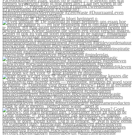
Even stilstaan 🌸 De magnolia in bloei herinnert o
#zerowaste #duurzaamleven #bewustleven #minderplas
Hier doen we het voor 💚 Blije klanten én duurzame
Denk je dat je meteen “perfect zero waste” moet le