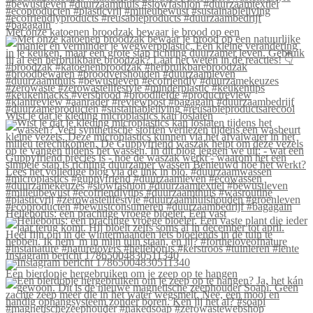
Met onze katoenen broodzak bewaar je brood op een
Wist je dat je kleding microplastics kan loslaten
Helleborus: een prachtige vroege bloeier. Een vast
Instagram bericht 17865004830511340
Een bierdopje hergebruiken om je zeep op te hangen