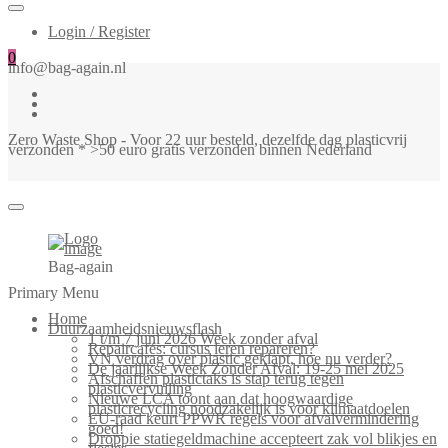
Login / Register
0
info@bag-again.nl
Zero Waste Shop - Voor 22 uur besteld, dezelfde dag plasticvrij
verzonden * >50 euro gratis verzonden binnen Nederland
Bag-again
Primary Menu
Home
Duurzaamheidsnieuwsflash
1 t/m 7 juni 2026 Week zonder afval
Repaircafés: cursus leren repareren?
VN verdrag over plastic geklapt, hoe nu verder?
De jaarlijkse Week Zonder Afval: 19-25 mei 2025
Afschaffen plastictaks is stap terug tegen
plasticvervuiling
Nieuwe LCA toont aan dat hoogwaardige
plasticrecycling noodzakelijk is voor klimaatdoelen
EU-raad keurt PPWR regels voor afvalvermindering
goed!
Droppie statiegeldmachine accepteert zak vol blikjes en