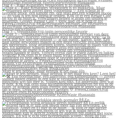
Dag 4 – Rake Reparaties Weggooien is zo makkelijk
Dag 3 – VerpakkingsVrij (mijn persoonlijke favorie
Moet je iets hebben, maar gebruik je het maar één
Tweedehands wordt gelukkig steeds normaler 🙌 En