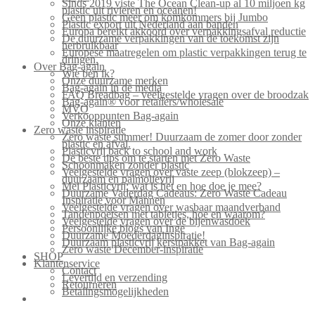
Sinds 2019 viste The Ocean Clean-up al 10 miljoen kg
plastic uit rivieren en oceanen!
Geen plastic meer om komkommers bij Jumbo
Plastic export uit Nederland aan banden
Europa bereikt akkoord over verpakkingsafval reductie
De duurzame verpakkingen van de toekomst zijn
herbruikbaar
Europese maatregelen om plastic verpakkingen terug te
dringen.
Over Bag-again
Wie ben ik?
Onze duurzame merken
Bag-again in de media
FAQ Breadbag – veelgestelde vragen over de broodzak
Bag-again® voor retailers/wholesale
MVO
Verkooppunten Bag-again
Onze klanten
Zero waste inspiratie
Zero waste summer! Duurzaam de zomer door zonder
plastic en afval.
Plasticvrij back to school and work
De beste tips om te starten met Zero Waste
Schoonmaken zonder plastic
Veelgestelde vragen over vaste zeep (blokzeep) –
duurzaam en palmolievrij
Mei Plasticvrij: wat is het en hoe doe je mee?
Duurzame Vaderdag Cadeaus: Zero Waste Cadeau
Inspiratie voor Mannen
Veelgestelde vragen over wasbaar maandverband
Tandenpoetsen met tabletjes, hoe en waarom?
Veelgestelde vragen over de bijenwasdoek
Persoonlijke blogs van Inge
Duurzame Moederdaginspiratie!
Duurzaam plasticvrij kerstpakket van Bag-again
Zero waste December-inspiratie
SHOP
Klantenservice
Contact
Levertijd en verzending
Retourneren
Betalingsmogelijkheden