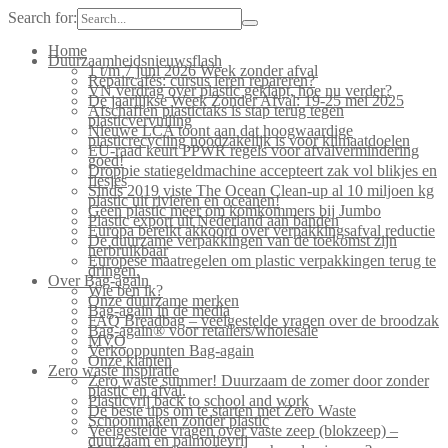
Search for:
Home
Duurzaamheidsnieuwsflash
1 t/m 7 juni 2026 Week zonder afval
Repaircafés: cursus leren repareren?
VN verdrag over plastic geklapt, hoe nu verder?
De jaarlijkse Week Zonder Afval: 19-25 mei 2025
Afschaffen plastictaks is stap terug tegen
plasticvervuiling
Nieuwe LCA toont aan dat hoogwaardige
plasticrecycling noodzakelijk is voor klimaatdoelen
EU-raad keurt PPWR regels voor afvalvermindering
goed!
Droppie statiegeldmachine accepteert zak vol blikjes en
flesjes
Sinds 2019 viste The Ocean Clean-up al 10 miljoen kg
plastic uit rivieren en oceanen!
Geen plastic meer om komkommers bij Jumbo
Plastic export uit Nederland aan banden
Europa bereikt akkoord over verpakkingsafval reductie
De duurzame verpakkingen van de toekomst zijn
herbruikbaar
Europese maatregelen om plastic verpakkingen terug te
dringen.
Over Bag-again
Wie ben ik?
Onze duurzame merken
Bag-again in de media
FAQ Breadbag – veelgestelde vragen over de broodzak
Bag-again® voor retailers/wholesale
MVO
Verkooppunten Bag-again
Onze klanten
Zero waste inspiratie
Zero waste summer! Duurzaam de zomer door zonder
plastic en afval.
Plasticvrij back to school and work
De beste tips om te starten met Zero Waste
Schoonmaken zonder plastic
Veelgestelde vragen over vaste zeep (blokzeep) –
duurzaam en palmolievrij