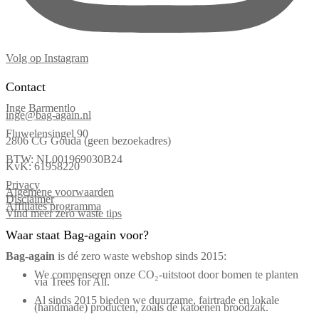
Volg op Instagram
Contact
Inge Barmentlo
inge@bag-again.nl
Fluwelensingel 90
2806 CG Gouda (geen bezoekadres)
BTW: NL001969030B24
KvK: 61958220
Privacy
Algemene voorwaarden
Disclaimer
Affiliates programma
Vind meer zero waste tips
Waar staat Bag-again voor?
Bag‑again
is dé zero waste webshop sinds 2015:
We compenseren onze CO₂-uitstoot door bomen te planten
via Trees for All.
Al sinds 2015 bieden we duurzame, fairtrade en lokale
(handmade) producten, zoals de katoenen broodzak.