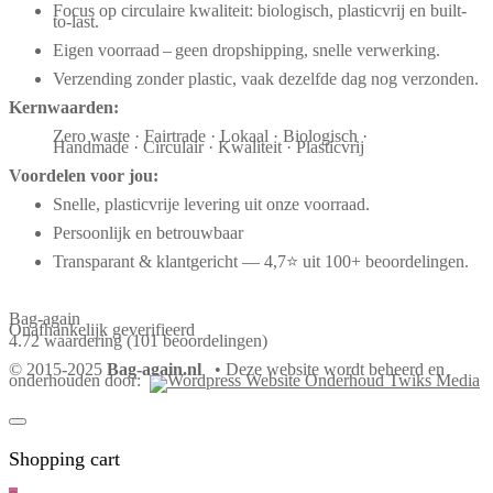
Focus op circulaire kwaliteit: biologisch, plasticvrij en built-
to-last.
Eigen voorraad – geen dropshipping, snelle verwerking.
Verzending zonder plastic, vaak dezelfde dag nog verzonden.
Kernwaarden:
Zero waste · Fairtrade · Lokaal · Biologisch ·
Handmade · Circulair · Kwaliteit · Plasticvrij
Voordelen voor jou:
Snelle, plasticvrije levering uit onze voorraad.
Persoonlijk en betrouwbaar
Transparant & klantgericht — 4,7⭐ uit 100+ beoordelingen.
Bag-again
Onafhankelijk geverifieerd
4.72 waardering
(101 beoordelingen)
© 2015-2025
Bag-again.nl
• Deze website wordt beheerd en
onderhouden door:
Shopping cart