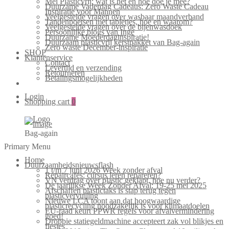
Mei Plasticvrij: wat is het en hoe doe je mee?
Duurzame Vaderdag Cadeaus: Zero Waste Cadeau
Inspiratie voor Mannen
Veelgestelde vragen over wasbaar maandverband
Tandenpoetsen met tabletjes, hoe en waarom?
Veelgestelde vragen over de bijenwasdoek
Persoonlijke blogs van Inge
Duurzame Moederdaginspiratie!
Duurzaam plasticvrij kerstpakket van Bag-again
Zero waste December-inspiratie
SHOP
Klantenservice
Contact
Levertijd en verzending
Retourneren
Betalingsmogelijkheden
Login
Shopping cart
0
Bag-again
Primary Menu
Home
Duurzaamheidsnieuwsflash
1 t/m 7 juni 2026 Week zonder afval
Repaircafés: cursus leren repareren?
VN verdrag over plastic geklapt, hoe nu verder?
De jaarlijkse Week Zonder Afval: 19-25 mei 2025
Afschaffen plastictaks is stap terug tegen
plasticvervuiling
Nieuwe LCA toont aan dat hoogwaardige
plasticrecycling noodzakelijk is voor klimaatdoelen
EU-raad keurt PPWR regels voor afvalvermindering
goed!
Droppie statiegeldmachine accepteert zak vol blikjes en
flesjes