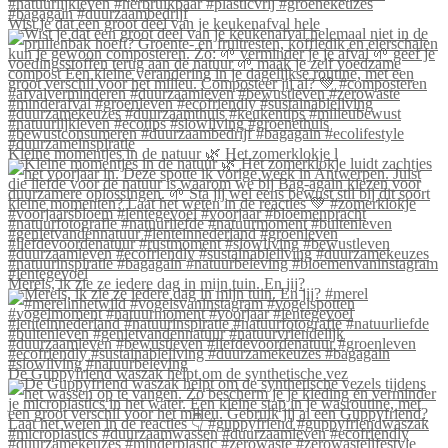
Wist je dat een groot deel van je keukenafval hele
Kleine momentjes in de natuur 🌿 Het zomerklokje l
Merels, ik zie ze iedere dag in mijn tuin. En jij?
De Guppyfriend waszak helpt om de synthetische vez