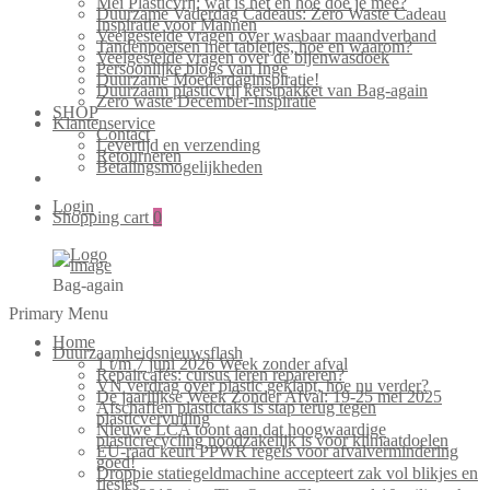
Mei Plasticvrij: wat is het en hoe doe je mee?
Duurzame Vaderdag Cadeaus: Zero Waste Cadeau
Inspiratie voor Mannen
Veelgestelde vragen over wasbaar maandverband
Tandenpoetsen met tabletjes, hoe en waarom?
Veelgestelde vragen over de bijenwasdoek
Persoonlijke blogs van Inge
Duurzame Moederdaginspiratie!
Duurzaam plasticvrij kerstpakket van Bag-again
Zero waste December-inspiratie
SHOP
Klantenservice
Contact
Levertijd en verzending
Retourneren
Betalingsmogelijkheden
Login
Shopping cart
0
Bag-again
Primary Menu
Home
Duurzaamheidsnieuwsflash
1 t/m 7 juni 2026 Week zonder afval
Repaircafés: cursus leren repareren?
VN verdrag over plastic geklapt, hoe nu verder?
De jaarlijkse Week Zonder Afval: 19-25 mei 2025
Afschaffen plastictaks is stap terug tegen
plasticvervuiling
Nieuwe LCA toont aan dat hoogwaardige
plasticrecycling noodzakelijk is voor klimaatdoelen
EU-raad keurt PPWR regels voor afvalvermindering
goed!
Droppie statiegeldmachine accepteert zak vol blikjes en
flesjes