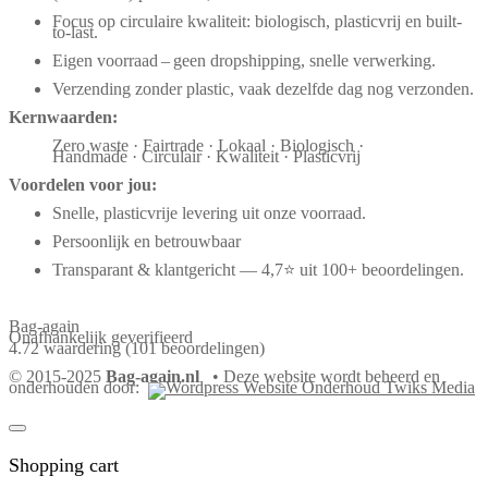
Focus op circulaire kwaliteit: biologisch, plasticvrij en built-
to-last.
Eigen voorraad – geen dropshipping, snelle verwerking.
Verzending zonder plastic, vaak dezelfde dag nog verzonden.
Kernwaarden:
Zero waste · Fairtrade · Lokaal · Biologisch ·
Handmade · Circulair · Kwaliteit · Plasticvrij
Voordelen voor jou:
Snelle, plasticvrije levering uit onze voorraad.
Persoonlijk en betrouwbaar
Transparant & klantgericht — 4,7⭐ uit 100+ beoordelingen.
Bag-again
Onafhankelijk geverifieerd
4.72 waardering
(101 beoordelingen)
© 2015-2025
Bag-again.nl
• Deze website wordt beheerd en
onderhouden door:
Shopping cart