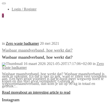
Login / Register
0
in
Zero waste badkamer
20 mei 2021
Wasbaar maandverband, hoe werkt dat?
Wasbaar maandverband, hoe werkt dat?
16 maart 2026
2021-05-20T17:17:06+02:00
in
Zero
waste badkamer
Wasbaar maandverband, hoe werkt dat? Wasbaar maandverband is
sterk in opkomst. En dat is niet zo gek, want er zitten veel voordelen
aan. Een heel groot voordeel is dat je nooit meer wegwerp hoeft te
kopen en dus veel afval vermindert. Gebruik je
wegwerpmaandverband, dan kom je uit op 90 kg in totaal en
gebruik…
Read more
about an interesting article to read
Instagram