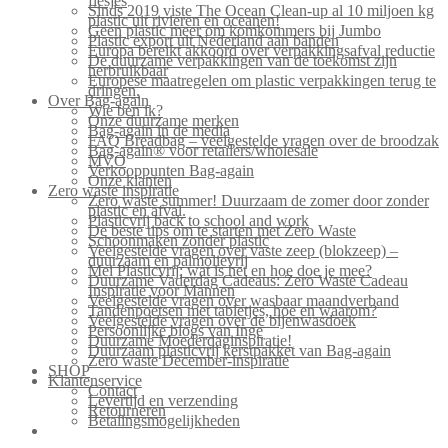
flesjes
Sinds 2019 viste The Ocean Clean-up al 10 miljoen kg
plastic uit rivieren en oceanen!
Geen plastic meer om komkommers bij Jumbo
Plastic export uit Nederland aan banden
Europa bereikt akkoord over verpakkingsafval reductie
De duurzame verpakkingen van de toekomst zijn
herbruikbaar
Europese maatregelen om plastic verpakkingen terug te
dringen.
Over Bag-again
Wie ben ik?
Onze duurzame merken
Bag-again in de media
FAQ Breadbag – veelgestelde vragen over de broodzak
Bag-again® voor retailers/wholesale
MVO
Verkooppunten Bag-again
Onze klanten
Zero waste inspiratie
Zero waste summer! Duurzaam de zomer door zonder
plastic en afval.
Plasticvrij back to school and work
De beste tips om te starten met Zero Waste
Schoonmaken zonder plastic
Veelgestelde vragen over vaste zeep (blokzeep) –
duurzaam en palmolievrij
Mei Plasticvrij: wat is het en hoe doe je mee?
Duurzame Vaderdag Cadeaus: Zero Waste Cadeau
Inspiratie voor Mannen
Veelgestelde vragen over wasbaar maandverband
Tandenpoetsen met tabletjes, hoe en waarom?
Veelgestelde vragen over de bijenwasdoek
Persoonlijke blogs van Inge
Duurzame Moederdaginspiratie!
Duurzaam plasticvrij kerstpakket van Bag-again
Zero waste December-inspiratie
SHOP
Klantenservice
Contact
Levertijd en verzending
Retourneren
Betalingsmogelijkheden