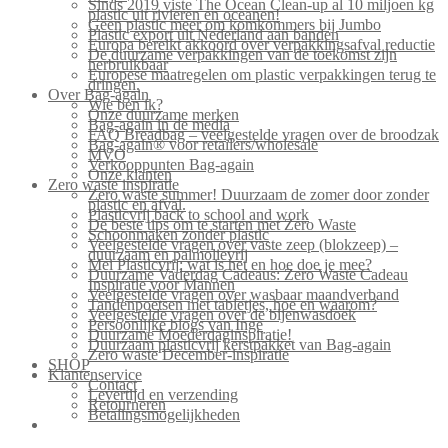
Sinds 2019 viste The Ocean Clean-up al 10 miljoen kg
plastic uit rivieren en oceanen!
Geen plastic meer om komkommers bij Jumbo
Plastic export uit Nederland aan banden
Europa bereikt akkoord over verpakkingsafval reductie
De duurzame verpakkingen van de toekomst zijn
herbruikbaar
Europese maatregelen om plastic verpakkingen terug te
dringen.
Over Bag-again
Wie ben ik?
Onze duurzame merken
Bag-again in de media
FAQ Breadbag – veelgestelde vragen over de broodzak
Bag-again® voor retailers/wholesale
MVO
Verkooppunten Bag-again
Onze klanten
Zero waste inspiratie
Zero waste summer! Duurzaam de zomer door zonder
plastic en afval.
Plasticvrij back to school and work
De beste tips om te starten met Zero Waste
Schoonmaken zonder plastic
Veelgestelde vragen over vaste zeep (blokzeep) –
duurzaam en palmolievrij
Mei Plasticvrij: wat is het en hoe doe je mee?
Duurzame Vaderdag Cadeaus: Zero Waste Cadeau
Inspiratie voor Mannen
Veelgestelde vragen over wasbaar maandverband
Tandenpoetsen met tabletjes, hoe en waarom?
Veelgestelde vragen over de bijenwasdoek
Persoonlijke blogs van Inge
Duurzame Moederdaginspiratie!
Duurzaam plasticvrij kerstpakket van Bag-again
Zero waste December-inspiratie
SHOP
Klantenservice
Contact
Levertijd en verzending
Retourneren
Betalingsmogelijkheden