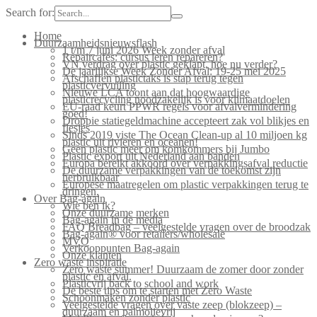
Search for:
Home
Duurzaamheidsnieuwsflash
1 t/m 7 juni 2026 Week zonder afval
Repaircafés: cursus leren repareren?
VN verdrag over plastic geklapt, hoe nu verder?
De jaarlijkse Week Zonder Afval: 19-25 mei 2025
Afschaffen plastictaks is stap terug tegen
plasticvervuiling
Nieuwe LCA toont aan dat hoogwaardige
plasticrecycling noodzakelijk is voor klimaatdoelen
EU-raad keurt PPWR regels voor afvalvermindering
goed!
Droppie statiegeldmachine accepteert zak vol blikjes en
flesjes
Sinds 2019 viste The Ocean Clean-up al 10 miljoen kg
plastic uit rivieren en oceanen!
Geen plastic meer om komkommers bij Jumbo
Plastic export uit Nederland aan banden
Europa bereikt akkoord over verpakkingsafval reductie
De duurzame verpakkingen van de toekomst zijn
herbruikbaar
Europese maatregelen om plastic verpakkingen terug te
dringen.
Over Bag-again
Wie ben ik?
Onze duurzame merken
Bag-again in de media
FAQ Breadbag – veelgestelde vragen over de broodzak
Bag-again® voor retailers/wholesale
MVO
Verkooppunten Bag-again
Onze klanten
Zero waste inspiratie
Zero waste summer! Duurzaam de zomer door zonder
plastic en afval.
Plasticvrij back to school and work
De beste tips om te starten met Zero Waste
Schoonmaken zonder plastic
Veelgestelde vragen over vaste zeep (blokzeep) –
duurzaam en palmolievrij