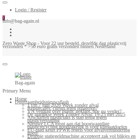
Login / Register
0
info@bag-again.nl
Zero Waste Shop - Voor 22 uur besteld, dezelfde dag plasticvrij
verzonden * >50 euro gratis verzonden binnen Nederland
Bag-again
Primary Menu
Home
Duurzaamheidsnieuwsflash
1 t/m 7 juni 2026 Week zonder afval
Repaircafés: cursus leren repareren?
VN verdrag over plastic geklapt, hoe nu verder?
De jaarlijkse Week Zonder Afval: 19-25 mei 2025
Afschaffen plastictaks is stap terug tegen
plasticvervuiling
Nieuwe LCA toont aan dat hoogwaardige
plasticrecycling noodzakelijk is voor klimaatdoelen
EU-raad keurt PPWR regels voor afvalvermindering
goed!
Droppie statiegeldmachine accepteert zak vol blikjes en