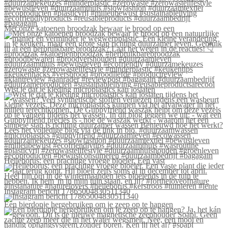
Met onze katoenen broodzak bewaar je brood op een
Wist je dat je kleding microplastics kan loslaten
Helleborus: een prachtige vroege bloeier. Een vast
Instagram bericht 17865004830511340
Een bierdopje hergebruiken om je zeep op te hangen