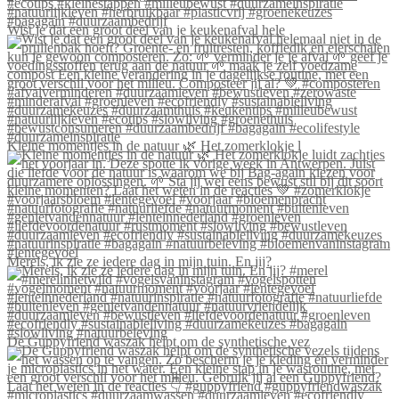
Wist je dat een groot deel van je keukenafval hele
Kleine momentjes in de natuur 🌿 Het zomerklokje l
Merels, ik zie ze iedere dag in mijn tuin. En jij?
De Guppyfriend waszak helpt om de synthetische vez