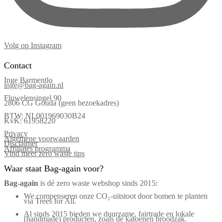
Volg op Instagram
Contact
Inge Barmentlo
inge@bag-again.nl
Fluwelensingel 90
2806 CG Gouda (geen bezoekadres)
BTW: NL001969030B24
KvK: 61958220
Privacy
Algemene voorwaarden
Disclaimer
Affiliates programma
Vind meer zero waste tips
Waar staat Bag-again voor?
Bag‑again
is dé zero waste webshop sinds 2015:
We compenseren onze CO₂-uitstoot door bomen te planten
via Trees for All.
Al sinds 2015 bieden we duurzame, fairtrade en lokale
(handmade) producten, zoals de katoenen broodzak.