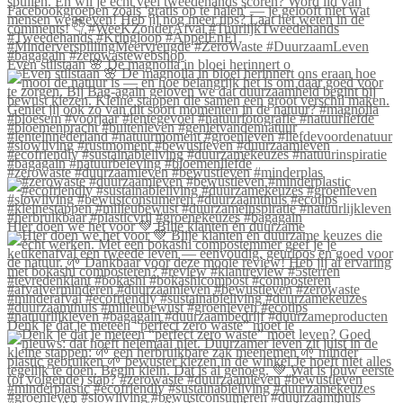
Even stilstaan 🌸 De magnolia in bloei herinnert o
#zerowaste #duurzaamleven #bewustleven #minderplas
Hier doen we het voor 💚 Blije klanten én duurzame
Denk je dat je meteen “perfect zero waste” moet le