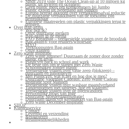
Sinds 2019 viste The Ocean Clean-up al 10 miljoen kg
plastic uit rivieren en oceanen!
Geen plastic meer om komkommers bij Jumbo
Plastic export uit Nederland aan banden
Europa bereikt akkoord over verpakkingsafval reductie
De duurzame verpakkingen van de toekomst zijn
herbruikbaar
Europese maatregelen om plastic verpakkingen terug te
dringen.
Over Bag-again
Wie ben ik?
Onze duurzame merken
Bag-again in de media
FAQ Breadbag – veelgestelde vragen over de broodzak
Bag-again® voor retailers/wholesale
MVO
Verkooppunten Bag-again
Onze klanten
Zero waste inspiratie
Zero waste summer! Duurzaam de zomer door zonder
plastic en afval.
Plasticvrij back to school and work
De beste tips om te starten met Zero Waste
Schoonmaken zonder plastic
Veelgestelde vragen over vaste zeep (blokzeep) –
duurzaam en palmolievrij
Mei Plasticvrij: wat is het en hoe doe je mee?
Duurzame Vaderdag Cadeaus: Zero Waste Cadeau
Inspiratie voor Mannen
Veelgestelde vragen over wasbaar maandverband
Tandenpoetsen met tabletjes, hoe en waarom?
Veelgestelde vragen over de bijenwasdoek
Persoonlijke blogs van Inge
Duurzame Moederdaginspiratie!
Duurzaam plasticvrij kerstpakket van Bag-again
Zero waste December-inspiratie
SHOP
Klantenservice
Contact
Levertijd en verzending
Retourneren
Betalingsmogelijkheden