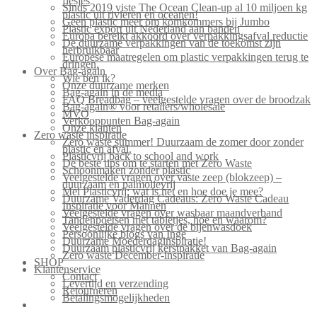
flesjes
Sinds 2019 viste The Ocean Clean-up al 10 miljoen kg
plastic uit rivieren en oceanen!
Geen plastic meer om komkommers bij Jumbo
Plastic export uit Nederland aan banden
Europa bereikt akkoord over verpakkingsafval reductie
De duurzame verpakkingen van de toekomst zijn
herbruikbaar
Europese maatregelen om plastic verpakkingen terug te
dringen.
Over Bag-again
Wie ben ik?
Onze duurzame merken
Bag-again in de media
FAQ Breadbag – veelgestelde vragen over de broodzak
Bag-again® voor retailers/wholesale
MVO
Verkooppunten Bag-again
Onze klanten
Zero waste inspiratie
Zero waste summer! Duurzaam de zomer door zonder
plastic en afval.
Plasticvrij back to school and work
De beste tips om te starten met Zero Waste
Schoonmaken zonder plastic
Veelgestelde vragen over vaste zeep (blokzeep) –
duurzaam en palmolievrij
Mei Plasticvrij: wat is het en hoe doe je mee?
Duurzame Vaderdag Cadeaus: Zero Waste Cadeau
Inspiratie voor Mannen
Veelgestelde vragen over wasbaar maandverband
Tandenpoetsen met tabletjes, hoe en waarom?
Veelgestelde vragen over de bijenwasdoek
Persoonlijke blogs van Inge
Duurzame Moederdaginspiratie!
Duurzaam plasticvrij kerstpakket van Bag-again
Zero waste December-inspiratie
SHOP
Klantenservice
Contact
Levertijd en verzending
Retourneren
Betalingsmogelijkheden