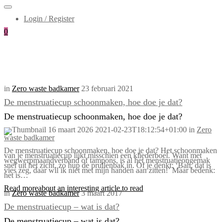
Login / Register
0
in
Zero waste badkamer
23 februari 2021
De menstruatiecup schoonmaken, hoe doe je dat?
De menstruatiecup schoonmaken, hoe doe je dat?
16 maart 2026
2021-02-23T18:12:54+01:00
in
Zero
waste badkamer
De menstruatiecup schoonmaken, hoe doe je dat? Het schoonmaken
van je menstruatiecup lijkt misschien een kliederboel. Want met
wegwerpmaandverband of tampons, is al het menstruatieongemak
snel uit het zicht, zo hup de prullenbak in. Of je denkt: ‘Bah, dat is
vies zeg, daar wil ik niet met mijn handen aan zitten!’ Maar bedenk:
het is…
Read more
about an interesting article to read
in
Zero waste badkamer
3 maart 2017
De menstruatiecup – wat is dat?
De menstruatiecup – wat is dat?