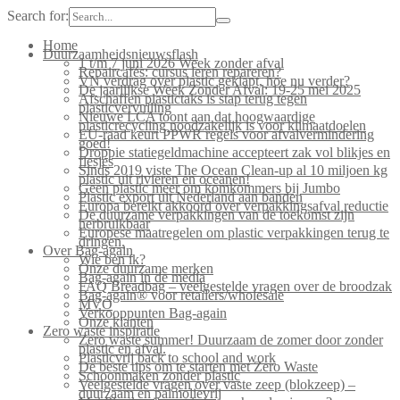
Search for:
Home
Duurzaamheidsnieuwsflash
1 t/m 7 juni 2026 Week zonder afval
Repaircafés: cursus leren repareren?
VN verdrag over plastic geklapt, hoe nu verder?
De jaarlijkse Week Zonder Afval: 19-25 mei 2025
Afschaffen plastictaks is stap terug tegen
plasticvervuiling
Nieuwe LCA toont aan dat hoogwaardige
plasticrecycling noodzakelijk is voor klimaatdoelen
EU-raad keurt PPWR regels voor afvalvermindering
goed!
Droppie statiegeldmachine accepteert zak vol blikjes en
flesjes
Sinds 2019 viste The Ocean Clean-up al 10 miljoen kg
plastic uit rivieren en oceanen!
Geen plastic meer om komkommers bij Jumbo
Plastic export uit Nederland aan banden
Europa bereikt akkoord over verpakkingsafval reductie
De duurzame verpakkingen van de toekomst zijn
herbruikbaar
Europese maatregelen om plastic verpakkingen terug te
dringen.
Over Bag-again
Wie ben ik?
Onze duurzame merken
Bag-again in de media
FAQ Breadbag – veelgestelde vragen over de broodzak
Bag-again® voor retailers/wholesale
MVO
Verkooppunten Bag-again
Onze klanten
Zero waste inspiratie
Zero waste summer! Duurzaam de zomer door zonder
plastic en afval.
Plasticvrij back to school and work
De beste tips om te starten met Zero Waste
Schoonmaken zonder plastic
Veelgestelde vragen over vaste zeep (blokzeep) –
duurzaam en palmolievrij