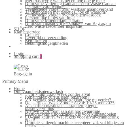
Mei Plasticvrij: wat is het en hoe doe je mee?
Duurzame Vaderdag Cadeaus: Zero Waste Cadeau
Inspiratie voor Mannen
Veelgestelde vragen over wasbaar maandverband
Tandenpoetsen met tabletjes, hoe en waarom?
Veelgestelde vragen over de bijenwasdoek
Persoonlijke blogs van Inge
Duurzame Moederdaginspiratie!
Duurzaam plasticvrij kerstpakket van Bag-again
Zero waste December-inspiratie
SHOP
Klantenservice
Contact
Levertijd en verzending
Retourneren
Betalingsmogelijkheden
Login
Shopping cart
0
Bag-again
Primary Menu
Home
Duurzaamheidsnieuwsflash
1 t/m 7 juni 2026 Week zonder afval
Repaircafés: cursus leren repareren?
VN verdrag over plastic geklapt, hoe nu verder?
De jaarlijkse Week Zonder Afval: 19-25 mei 2025
Afschaffen plastictaks is stap terug tegen
plasticvervuiling
Nieuwe LCA toont aan dat hoogwaardige
plasticrecycling noodzakelijk is voor klimaatdoelen
EU-raad keurt PPWR regels voor afvalvermindering
goed!
Droppie statiegeldmachine accepteert zak vol blikjes en
flesjes