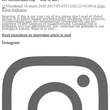
16 maart 2026
2017-03-03T13:02:25+01:00
in
Zero
waste badkamer
Warning: If this is not your cup of tea, please don’t read it! Haha!
Helaas is er iedere maand een behoorlijke afvalberg voor vrouwen.
Doorgerekend naar een menstruerend vrouwenleven zijn het
ongeveer 10.000 tampons of maandverband. Gelukkig zijn er
inmiddels wel wat alternatieven, bijv. materiaal dat gemaakt is van
biologisch katoen. Maar er is veel…
Read more
about an interesting article to read
Instagram