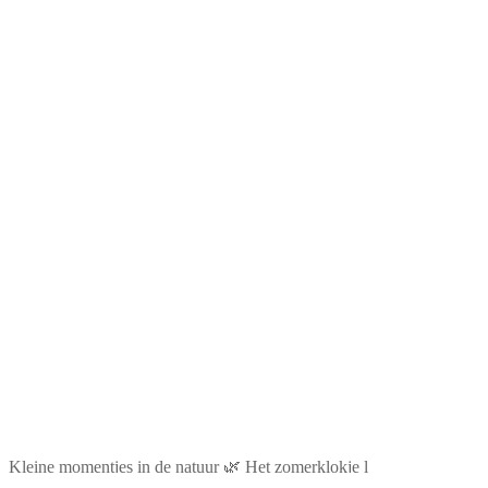
Kleine momentjes in de natuur 🌿 Het zomerklokje l