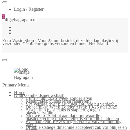
Login / Register
0
info@bag-again.nl
Zero Waste Shop - Voor 22 uur besteld, dezelfde dag plasticvrij
verzonden * >50 euro gratis verzonden binnen Nederland
Bag-again
Primary Menu
Home
Duurzaamheidsnieuwsflash
1 t/m 7 juni 2026 Week zonder afval
Repaircafés: cursus leren repareren?
VN verdrag over plastic geklapt, hoe nu verder?
De jaarlijkse Week Zonder Afval: 19-25 mei 2025
Afschaffen plastictaks is stap terug tegen
plasticvervuiling
Nieuwe LCA toont aan dat hoogwaardige
plasticrecycling noodzakelijk is voor klimaatdoelen
EU-raad keurt PPWR regels voor afvalvermindering
goed!
Droppie statiegeldmachine accepteert zak vol blikjes en