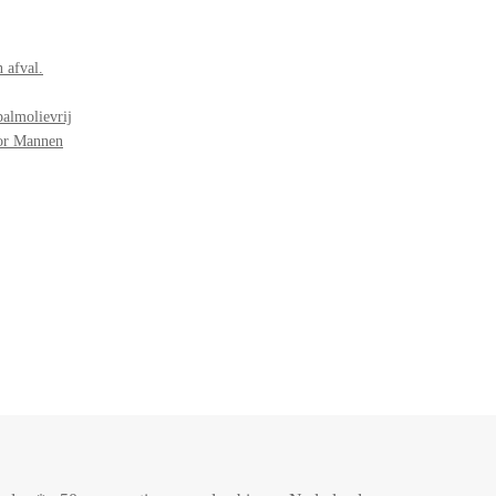
 afval.
palmolievrij
oor Mannen