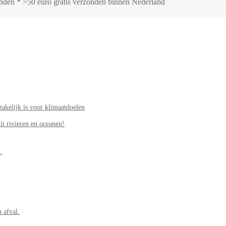
zonden * >50 euro gratis verzonden binnen Nederland
akelijk is voor klimaatdoelen
it rivieren en oceanen!
.
 afval.