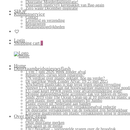
Duurzame Moederdaginspiratie!
Duurzaam plasticvrij kerstpakket van Bag-again
Zero waste December-inspiratie
SHOP
Klantenservice
Contact
Levertijd en verzending
Retourneren
Betalingsmogelijkheden
Login
Shopping cart
0
Home
Duurzaamheidsnieuwsflash
1 t/m 7 juni 2026 Week zonder afval
Repaircafés: cursus leren repareren?
VN verdrag over plastic geklapt, hoe nu verder?
De jaarlijkse Week Zonder Afval: 19-25 mei 2025
Afschaffen plastictaks is stap terug tegen plasticvervuiling
Nieuwe LCA toont aan dat hoogwaardige plasticrecycling noodz
EU-raad keurt PPWR regels voor afvalvermindering goed!
Droppie statiegeldmachine accepteert zak vol blikjes en flesjes
Sinds 2019 viste The Ocean Clean-up al 10 miljoen kg plastic u
Geen plastic meer om komkommers bij Jumbo
Plastic export uit Nederland aan banden
Europa bereikt akkoord over verpakkingsafval reductie
De duurzame verpakkingen van de toekomst zijn herbruikbaar
Europese maatregelen om plastic verpakkingen terug te dringen
Over Bag-again
Wie ben ik?
Onze duurzame merken
Bag-again in de media
FAQ Breadbag – veelgestelde vragen over de broodzak