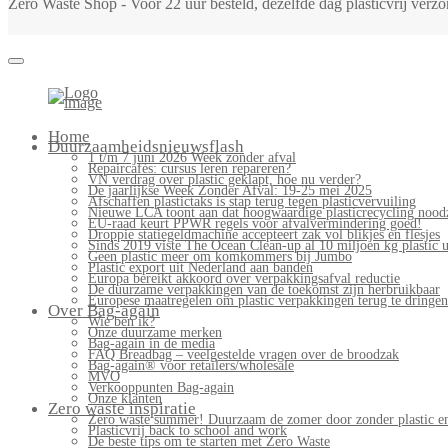
Zero Waste Shop - Voor 22 uur besteld, dezelfde dag plasticvrij ver
Home
Duurzaamheidsnieuwsflash
1 t/m 7 juni 2026 Week zonder afval
Repaircafés: cursus leren repareren?
VN verdrag over plastic geklapt, hoe nu verder?
De jaarlijkse Week Zonder Afval: 19-25 mei 2025
Afschaffen plastictaks is stap terug tegen plasticvervuiling
Nieuwe LCA toont aan dat hoogwaardige plasticrecycling noodz
EU-raad keurt PPWR regels voor afvalvermindering goed!
Droppie statiegeldmachine accepteert zak vol blikjes en flesjes
Sinds 2019 viste The Ocean Clean-up al 10 miljoen kg plastic u
Geen plastic meer om komkommers bij Jumbo
Plastic export uit Nederland aan banden
Europa bereikt akkoord over verpakkingsafval reductie
De duurzame verpakkingen van de toekomst zijn herbruikbaar
Europese maatregelen om plastic verpakkingen terug te dringen
Over Bag-again
Wie ben ik?
Onze duurzame merken
Bag-again in de media
FAQ Breadbag – veelgestelde vragen over de broodzak
Bag-again® voor retailers/wholesale
MVO
Verkooppunten Bag-again
Onze klanten
Zero waste inspiratie
Zero waste summer! Duurzaam de zomer door zonder plastic en
Plasticvrij back to school and work
De beste tips om te starten met Zero Waste