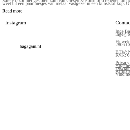
Safety razor met gesloten kam van Giesen & Forsthof 6 redenen om t
weet uit een paar mesjes van metaal vastgezet in een kunststof kop. 
Read more
Instagram
Contac
Inge Ba
inge@ba
Fluwele
2806 C
bagagain.nl
BTW: 
KvK: 6
Privacy
Algeme
Disclai
Affilia
Vind me