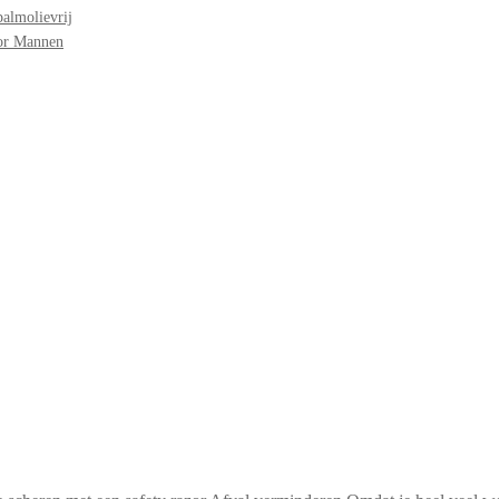
palmolievrij
oor Mannen