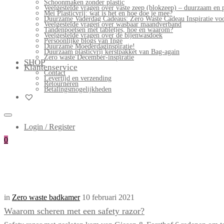
Schoonmaken zonder plastic
Veelgestelde vragen over vaste zeep (blokzeep) – duurzaam en 
Mei Plasticvrij: wat is het en hoe doe je mee?
Duurzame Vaderdag Cadeaus: Zero Waste Cadeau Inspiratie v
Veelgestelde vragen over wasbaar maandverband
Tandenpoetsen met tabletjes, hoe en waarom?
Veelgestelde vragen over de bijenwasdoek
Persoonlijke blogs van Inge
Duurzame Moederdaginspiratie!
Duurzaam plasticvrij kerstpakket van Bag-again
Zero waste December-inspiratie
SHOP
Klantenservice
Contact
Levertijd en verzending
Retourneren
Betalingsmogelijkheden
Login / Register
0
in
Zero waste badkamer
10 februari 2021
Waarom scheren met een safety razor?