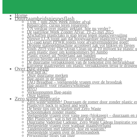
Home
Duurzaamheidsnieuwsflash
1 t/m 7 juni 2026 Week zonder afval
Repaircafés: cursus leren repareren?
VN verdrag over plastic geklapt, hoe nu verder?
De jaarlijkse Week Zonder Afval: 19-25 mei 2025
Afschaffen plastictaks is stap terug tegen plasticvervuiling
Nieuwe LCA toont aan dat hoogwaardige plasticrecycling noodz
EU-raad keurt PPWR regels voor afvalvermindering goed!
Droppie statiegeldmachine accepteert zak vol blikjes en flesjes
Sinds 2019 viste The Ocean Clean-up al 10 miljoen kg plastic u
Geen plastic meer om komkommers bij Jumbo
Plastic export uit Nederland aan banden
Europa bereikt akkoord over verpakkingsafval reductie
De duurzame verpakkingen van de toekomst zijn herbruikbaar
Europese maatregelen om plastic verpakkingen terug te dringen
Over Bag-again
Wie ben ik?
Onze duurzame merken
Bag-again in de media
FAQ Breadbag – veelgestelde vragen over de broodzak
Bag-again® voor retailers/wholesale
MVO
Verkooppunten Bag-again
Onze klanten
Zero waste inspiratie
Zero waste summer! Duurzaam de zomer door zonder plastic en
Plasticvrij back to school and work
De beste tips om te starten met Zero Waste
Schoonmaken zonder plastic
Veelgestelde vragen over vaste zeep (blokzeep) – duurzaam en 
Mei Plasticvrij: wat is het en hoe doe je mee?
Duurzame Vaderdag Cadeaus: Zero Waste Cadeau Inspiratie v
Veelgestelde vragen over wasbaar maandverband
Tandenpoetsen met tabletjes, hoe en waarom?
Veelgestelde vragen over de bijenwasdoek
Persoonlijke blogs van Inge