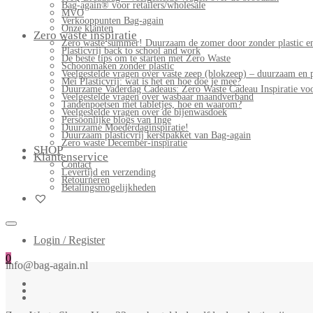
Bag-again® voor retailers/wholesale
MVO
Verkooppunten Bag-again
Onze klanten
Zero waste inspiratie
Zero waste summer! Duurzaam de zomer door zonder plastic en
Plasticvrij back to school and work
De beste tips om te starten met Zero Waste
Schoonmaken zonder plastic
Veelgestelde vragen over vaste zeep (blokzeep) – duurzaam en 
Mei Plasticvrij: wat is het en hoe doe je mee?
Duurzame Vaderdag Cadeaus: Zero Waste Cadeau Inspiratie v
Veelgestelde vragen over wasbaar maandverband
Tandenpoetsen met tabletjes, hoe en waarom?
Veelgestelde vragen over de bijenwasdoek
Persoonlijke blogs van Inge
Duurzame Moederdaginspiratie!
Duurzaam plasticvrij kerstpakket van Bag-again
Zero waste December-inspiratie
SHOP
Klantenservice
Contact
Levertijd en verzending
Retourneren
Betalingsmogelijkheden
Login / Register
0
info@bag-again.nl