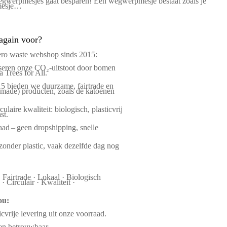
wegwerpmesjes gaat besparen! Een wegwerpmesje bestaat zoals je
pmesje…
again voor?
ero waste webshop sinds 2015:
eren onze CO₂-uitstoot door bomen
a Trees for All.
15 bieden we duurzame, fairtrade en
dmade) producten, zoals de katoenen
ulaire kwaliteit: biologisch, plasticvrij
st.
ad – geen dropshipping, snelle
zonder plastic, vaak dezelfde dag nog
 Fairtrade · Lokaal · Biologisch
 Circulair · Kwaliteit ·
ou:
icvrije levering uit onze voorraad.
 en betrouwbaar