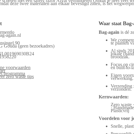
e scheren met een safety razor Afval verminderen Omdat je heel veel 
Omdat deze twee materialen aan elkaar bevestigd zitten, is het wegwer
t
Waar staat Bag-
rmentlo
Bag‑again
is dé z
g-again.nl
We compens
nsingel 90
te planten vi
G Gouda (geen bezoekadres)
Al sinds 20
NL001969030B24
lokale (han
1958220
broodzak.
Focus op circ
ne voorwaarden
en built-to-la
mer
tes programma
Eigen voorra
er zero waste tips
verwerking.
Verzending 
verzonden.
Kernwaarden:
Zero waste ·
· Handmade ·
Plasticvrij
Voordelen voor j
Snelle, plast
Persoonlijk