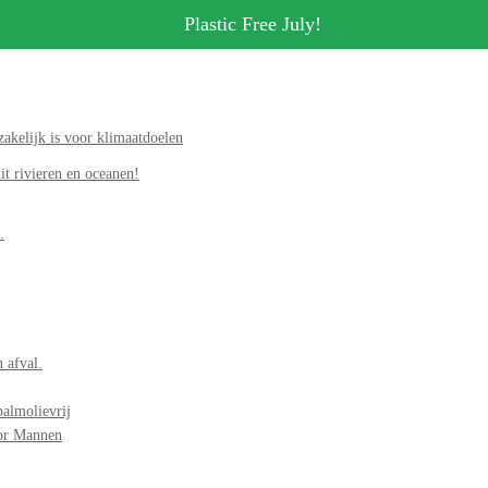
Plastic Free July!
akelijk is voor klimaatdoelen
it rivieren en oceanen!
.
 afval.
palmolievrij
oor Mannen