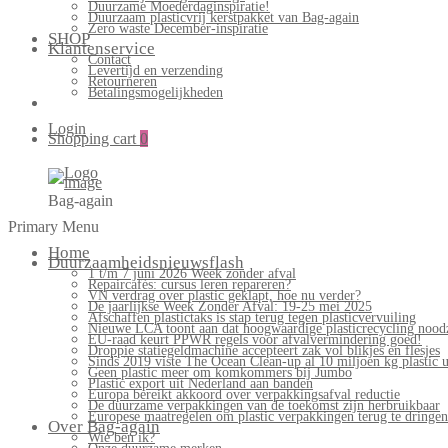
Duurzame Moederdaginspiratie!
Duurzaam plasticvrij kerstpakket van Bag-again
Zero waste December-inspiratie
SHOP
Klantenservice
Contact
Levertijd en verzending
Retourneren
Betalingsmogelijkheden
Login
Shopping cart
0
Bag-again
Primary Menu
Home
Duurzaamheidsnieuwsflash
1 t/m 7 juni 2026 Week zonder afval
Repaircafés: cursus leren repareren?
VN verdrag over plastic geklapt, hoe nu verder?
De jaarlijkse Week Zonder Afval: 19-25 mei 2025
Afschaffen plastictaks is stap terug tegen plasticvervuiling
Nieuwe LCA toont aan dat hoogwaardige plasticrecycling noodz
EU-raad keurt PPWR regels voor afvalvermindering goed!
Droppie statiegeldmachine accepteert zak vol blikjes en flesjes
Sinds 2019 viste The Ocean Clean-up al 10 miljoen kg plastic u
Geen plastic meer om komkommers bij Jumbo
Plastic export uit Nederland aan banden
Europa bereikt akkoord over verpakkingsafval reductie
De duurzame verpakkingen van de toekomst zijn herbruikbaar
Europese maatregelen om plastic verpakkingen terug te dringen
Over Bag-again
Wie ben ik?