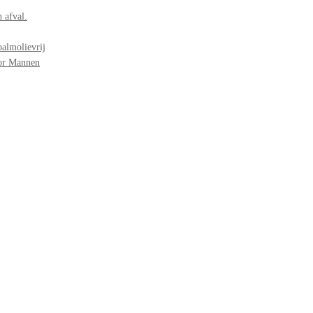
 afval.
palmolievrij
oor Mannen