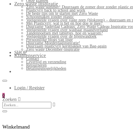
Onze klanten
Zero waste inspiratie
Zero waste summer! Duurzaam de zomer door zonder plastic en
Plasticvrij back to school and work
De beste tips om te starten met Zero Waste
Schoonmaken zonder plastic
Veelgestelde vragen over vaste zeep (blokzeep) – duurzaam en 
Mei Plasticvrij: wat is het en hoe doe je mee?
Duurzame Vaderdag Cadeaus: Zero Waste Cadeau Inspiratie v
Veelgestelde vragen over wasbaar maandverband
Tandenpoetsen met tabletjes, hoe en waarom?
Veelgestelde vragen over de bijenwasdoek
Persoonlijke blogs van Inge
Duurzame Moederdaginspiratie!
Duurzaam plasticvrij kerstpakket van Bag-again
Zero waste December-inspiratie
SHOP
Klantenservice
Contact
Levertijd en verzending
Retourneren
Betalingsmogelijkheden
Login / Register
0
Zoeken
Winkelmand