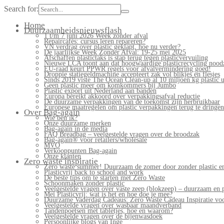
Search for:
Home
Duurzaamheidsnieuwsflash
1 t/m 7 juni 2026 Week zonder afval
Repaircafés: cursus leren repareren?
VN verdrag over plastic geklapt, hoe nu verder?
De jaarlijkse Week Zonder Afval: 19-25 mei 2025
Afschaffen plastictaks is stap terug tegen plasticvervuiling
Nieuwe LCA toont aan dat hoogwaardige plasticrecycling noodz
EU-raad keurt PPWR regels voor afvalvermindering goed!
Droppie statiegeldmachine accepteert zak vol blikjes en flesjes
Sinds 2019 viste The Ocean Clean-up al 10 miljoen kg plastic u
Geen plastic meer om komkommers bij Jumbo
Plastic export uit Nederland aan banden
Europa bereikt akkoord over verpakkingsafval reductie
De duurzame verpakkingen van de toekomst zijn herbruikbaar
Europese maatregelen om plastic verpakkingen terug te dringen
Over Bag-again
Wie ben ik?
Onze duurzame merken
Bag-again in de media
FAQ Breadbag – veelgestelde vragen over de broodzak
Bag-again® voor retailers/wholesale
MVO
Verkooppunten Bag-again
Onze klanten
Zero waste inspiratie
Zero waste summer! Duurzaam de zomer door zonder plastic en
Plasticvrij back to school and work
De beste tips om te starten met Zero Waste
Schoonmaken zonder plastic
Veelgestelde vragen over vaste zeep (blokzeep) – duurzaam en 
Mei Plasticvrij: wat is het en hoe doe je mee?
Duurzame Vaderdag Cadeaus: Zero Waste Cadeau Inspiratie v
Veelgestelde vragen over wasbaar maandverband
Tandenpoetsen met tabletjes, hoe en waarom?
Veelgestelde vragen over de bijenwasdoek
Persoonlijke blogs van Inge