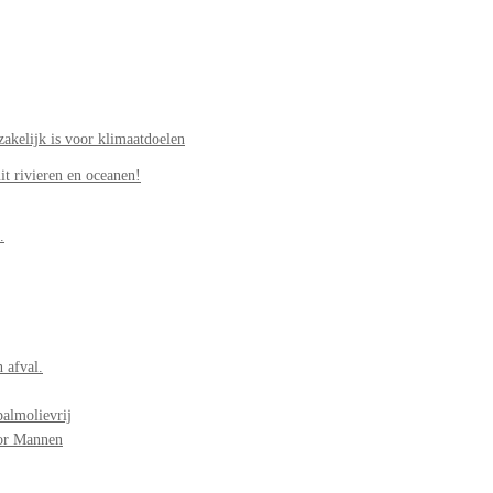
akelijk is voor klimaatdoelen
it rivieren en oceanen!
.
 afval.
palmolievrij
oor Mannen