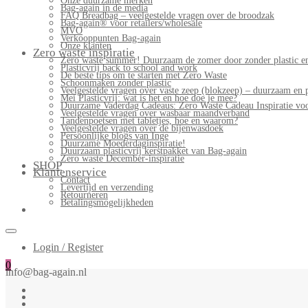
Onze duurzame merken
Bag-again in de media
FAQ Breadbag – veelgestelde vragen over de broodzak
Bag-again® voor retailers/wholesale
MVO
Verkooppunten Bag-again
Onze klanten
Zero waste inspiratie
Zero waste summer! Duurzaam de zomer door zonder plastic en
Plasticvrij back to school and work
De beste tips om te starten met Zero Waste
Schoonmaken zonder plastic
Veelgestelde vragen over vaste zeep (blokzeep) – duurzaam en 
Mei Plasticvrij: wat is het en hoe doe je mee?
Duurzame Vaderdag Cadeaus: Zero Waste Cadeau Inspiratie v
Veelgestelde vragen over wasbaar maandverband
Tandenpoetsen met tabletjes, hoe en waarom?
Veelgestelde vragen over de bijenwasdoek
Persoonlijke blogs van Inge
Duurzame Moederdaginspiratie!
Duurzaam plasticvrij kerstpakket van Bag-again
Zero waste December-inspiratie
SHOP
Klantenservice
Contact
Levertijd en verzending
Retourneren
Betalingsmogelijkheden
Login / Register
0
info@bag-again.nl