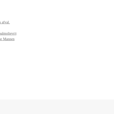
 afval.
palmolievrij
oor Mannen