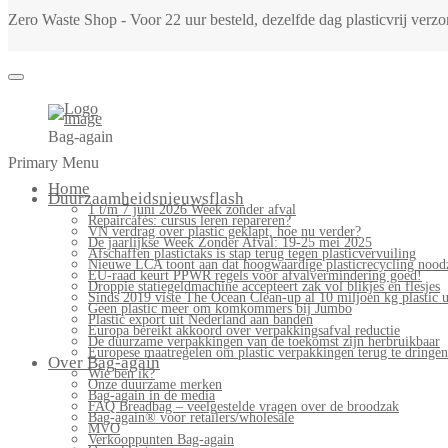
Zero Waste Shop - Voor 22 uur besteld, dezelfde dag plasticvrij ver
Bag-again
Primary Menu
Home
Duurzaamheidsnieuwsflash
1 t/m 7 juni 2026 Week zonder afval
Repaircafés: cursus leren repareren?
VN verdrag over plastic geklapt, hoe nu verder?
De jaarlijkse Week Zonder Afval: 19-25 mei 2025
Afschaffen plastictaks is stap terug tegen plasticvervuiling
Nieuwe LCA toont aan dat hoogwaardige plasticrecycling noodz
EU-raad keurt PPWR regels voor afvalvermindering goed!
Droppie statiegeldmachine accepteert zak vol blikjes en flesjes
Sinds 2019 viste The Ocean Clean-up al 10 miljoen kg plastic u
Geen plastic meer om komkommers bij Jumbo
Plastic export uit Nederland aan banden
Europa bereikt akkoord over verpakkingsafval reductie
De duurzame verpakkingen van de toekomst zijn herbruikbaar
Europese maatregelen om plastic verpakkingen terug te dringen
Over Bag-again
Wie ben ik?
Onze duurzame merken
Bag-again in de media
FAQ Breadbag – veelgestelde vragen over de broodzak
Bag-again® voor retailers/wholesale
MVO
Verkooppunten Bag-again