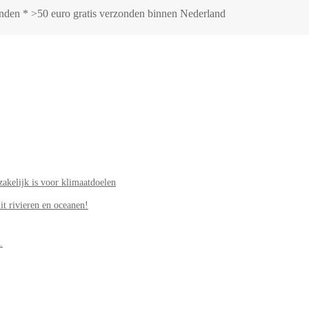
zonden * >50 euro gratis verzonden binnen Nederland
akelijk is voor klimaatdoelen
it rivieren en oceanen!
.