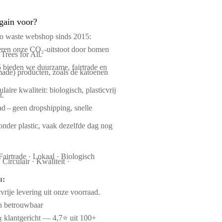
gain voor?
ro waste webshop sinds 2015:
en onze CO₂-uitstoot door bomen
 Trees for All.
 bieden we duurzame, fairtrade en
ade) producten, zoals de katoenen
laire kwaliteit: biologisch, plasticvrij
t.
d – geen dropshipping, snelle
nder plastic, vaak dezelfde dag nog
Fairtrade · Lokaal · Biologisch
Circulair · Kwaliteit ·
u:
cvrije levering uit onze voorraad.
en betrouwbaar
& klantgericht — 4,7⭐ uit 100+