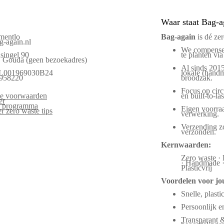
Waar staat Bag-a
mentlo
Bag‑again
is dé ze
-again.nl
We compenser
singel 90
te planten via
Gouda (geen bezoekadres)
Al sinds 2015
L001969030B24
lokale (handm
958220
broodzak.
Focus op circu
e voorwaarden
en built-to-las
er
es programma
Eigen voorraa
r zero waste tips
verwerking.
Verzending zo
verzonden.
Kernwaarden:
Zero waste · 
· Handmade · 
Plasticvrij
Voordelen voor jo
Snelle, plasti
Persoonlijk 
Transparant 