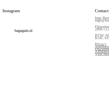
Instagram
Contact
Inge Bar
inge@bag
Fluwelen
2806 CG 
bagagain.nl
BTW: N
KvK: 61
Privacy
Algemen
Disclaim
Affiliat
Vind mee