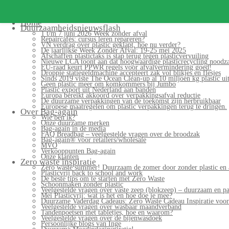
Home
Duurzaamheidsnieuwsflash
1 t/m 7 juni 2026 Week zonder afval
Repaircafés: cursus leren repareren?
VN verdrag over plastic geklapt, hoe nu verder?
De jaarlijkse Week Zonder Afval: 19-25 mei 2025
Afschaffen plastictaks is stap terug tegen plasticvervuiling
Nieuwe LCA toont aan dat hoogwaardige plasticrecycling noodzak
EU-raad keurt PPWR regels voor afvalvermindering goed!
Droppie statiegeldmachine accepteert zak vol blikjes en flesjes
Sinds 2019 viste The Ocean Clean-up al 10 miljoen kg plastic uit
Geen plastic meer om komkommers bij Jumbo
Plastic export uit Nederland aan banden
Europa bereikt akkoord over verpakkingsafval reductie
De duurzame verpakkingen van de toekomst zijn herbruikbaar
Europese maatregelen om plastic verpakkingen terug te dringen.
Over Bag-again
Wie ben ik?
Onze duurzame merken
Bag-again in de media
FAQ Breadbag – veelgestelde vragen over de broodzak
Bag-again® voor retailers/wholesale
MVO
Verkooppunten Bag-again
Onze klanten
Zero waste inspiratie
Zero waste summer! Duurzaam de zomer door zonder plastic en 
Plasticvrij back to school and work
De beste tips om te starten met Zero Waste
Schoonmaken zonder plastic
Veelgestelde vragen over vaste zeep (blokzeep) – duurzaam en pa
Mei Plasticvrij: wat is het en hoe doe je mee?
Duurzame Vaderdag Cadeaus: Zero Waste Cadeau Inspiratie voo
Veelgestelde vragen over wasbaar maandverband
Tandenpoetsen met tabletjes, hoe en waarom?
Veelgestelde vragen over de bijenwasdoek
Persoonlijke blogs van Inge