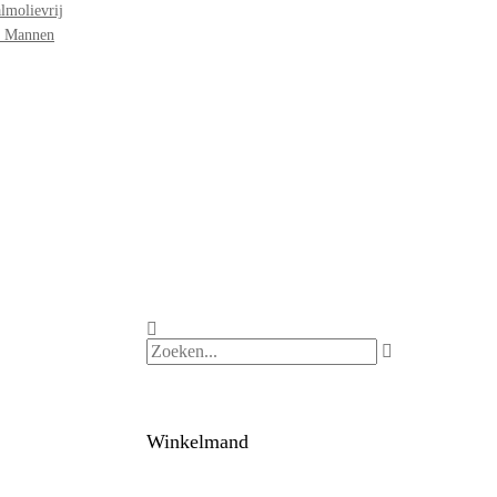
lmolievrij
r Mannen
Winkelmand