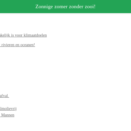
Zonnige zomer zonder zooi!
elijk is voor klimaatdoelen
 rivieren en oceanen!
afval.
lmolievrij
r Mannen