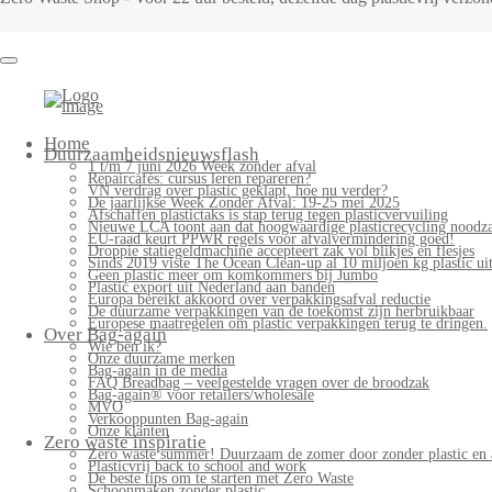
Home
Duurzaamheidsnieuwsflash
1 t/m 7 juni 2026 Week zonder afval
Repaircafés: cursus leren repareren?
VN verdrag over plastic geklapt, hoe nu verder?
De jaarlijkse Week Zonder Afval: 19-25 mei 2025
Afschaffen plastictaks is stap terug tegen plasticvervuiling
Nieuwe LCA toont aan dat hoogwaardige plasticrecycling noodzak
EU-raad keurt PPWR regels voor afvalvermindering goed!
Droppie statiegeldmachine accepteert zak vol blikjes en flesjes
Sinds 2019 viste The Ocean Clean-up al 10 miljoen kg plastic uit
Geen plastic meer om komkommers bij Jumbo
Plastic export uit Nederland aan banden
Europa bereikt akkoord over verpakkingsafval reductie
De duurzame verpakkingen van de toekomst zijn herbruikbaar
Europese maatregelen om plastic verpakkingen terug te dringen.
Over Bag-again
Wie ben ik?
Onze duurzame merken
Bag-again in de media
FAQ Breadbag – veelgestelde vragen over de broodzak
Bag-again® voor retailers/wholesale
MVO
Verkooppunten Bag-again
Onze klanten
Zero waste inspiratie
Zero waste summer! Duurzaam de zomer door zonder plastic en 
Plasticvrij back to school and work
De beste tips om te starten met Zero Waste
Schoonmaken zonder plastic