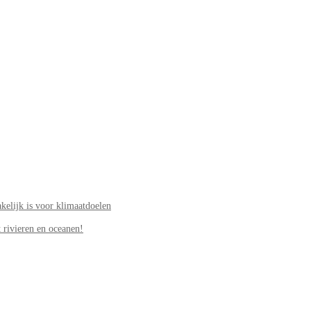
elijk is voor klimaatdoelen
 rivieren en oceanen!