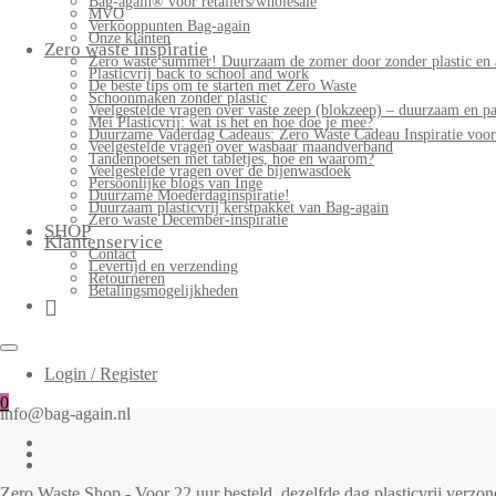
Bag-again® voor retailers/wholesale
MVO
Verkooppunten Bag-again
Onze klanten
Zero waste inspiratie
Zero waste summer! Duurzaam de zomer door zonder plastic en 
Plasticvrij back to school and work
De beste tips om te starten met Zero Waste
Schoonmaken zonder plastic
Veelgestelde vragen over vaste zeep (blokzeep) – duurzaam en pa
Mei Plasticvrij: wat is het en hoe doe je mee?
Duurzame Vaderdag Cadeaus: Zero Waste Cadeau Inspiratie voo
Veelgestelde vragen over wasbaar maandverband
Tandenpoetsen met tabletjes, hoe en waarom?
Veelgestelde vragen over de bijenwasdoek
Persoonlijke blogs van Inge
Duurzame Moederdaginspiratie!
Duurzaam plasticvrij kerstpakket van Bag-again
Zero waste December-inspiratie
SHOP
Klantenservice
Contact
Levertijd en verzending
Retourneren
Betalingsmogelijkheden
Login / Register
0
info@bag-again.nl
Zero Waste Shop - Voor 22 uur besteld, dezelfde dag plasticvrij verz