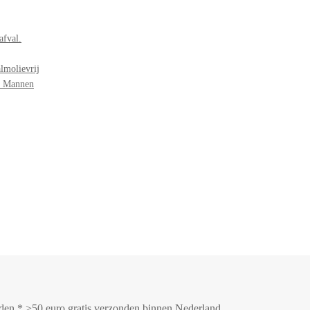
afval.
lmolievrij
r Mannen
onden * >50 euro gratis verzonden binnen Nederland