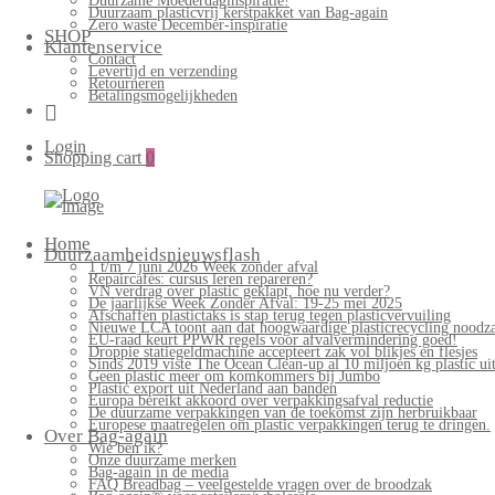
Duurzame Moederdaginspiratie!
Duurzaam plasticvrij kerstpakket van Bag-again
Zero waste December-inspiratie
SHOP
Klantenservice
Contact
Levertijd en verzending
Retourneren
Betalingsmogelijkheden
Login
Shopping cart
0
Home
Duurzaamheidsnieuwsflash
1 t/m 7 juni 2026 Week zonder afval
Repaircafés: cursus leren repareren?
VN verdrag over plastic geklapt, hoe nu verder?
De jaarlijkse Week Zonder Afval: 19-25 mei 2025
Afschaffen plastictaks is stap terug tegen plasticvervuiling
Nieuwe LCA toont aan dat hoogwaardige plasticrecycling noodzak
EU-raad keurt PPWR regels voor afvalvermindering goed!
Droppie statiegeldmachine accepteert zak vol blikjes en flesjes
Sinds 2019 viste The Ocean Clean-up al 10 miljoen kg plastic uit
Geen plastic meer om komkommers bij Jumbo
Plastic export uit Nederland aan banden
Europa bereikt akkoord over verpakkingsafval reductie
De duurzame verpakkingen van de toekomst zijn herbruikbaar
Europese maatregelen om plastic verpakkingen terug te dringen.
Over Bag-again
Wie ben ik?
Onze duurzame merken
Bag-again in de media
FAQ Breadbag – veelgestelde vragen over de broodzak