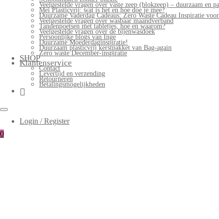
Veelgestelde vragen over vaste zeep (blokzeep) – duurzaam en pa
Mei Plasticvrij: wat is het en hoe doe je mee?
Duurzame Vaderdag Cadeaus: Zero Waste Cadeau Inspiratie voo
Veelgestelde vragen over wasbaar maandverband
Tandenpoetsen met tabletjes, hoe en waarom?
Veelgestelde vragen over de bijenwasdoek
Persoonlijke blogs van Inge
Duurzame Moederdaginspiratie!
Duurzaam plasticvrij kerstpakket van Bag-again
Zero waste December-inspiratie
SHOP
Klantenservice
Contact
Levertijd en verzending
Retourneren
Betalingsmogelijkheden
Login / Register
0