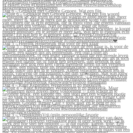
Dag 6 – Gelukkig met Genoeg Genoeg. Wat een fijn
Dag 5 – Heerlijk Hergebruik Wat voor de één klaar
Dag 4 – Rake Reparaties Weggooien is zo makkelijk
Dag 3 – VerpakkingsVrij (mijn persoonlijke favorie