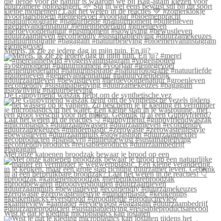
Merels, ik zie ze iedere dag in mijn tuin. En jij?
De Guppyfriend waszak helpt om de synthetische vez
Met onze katoenen broodzak bewaar je brood op een
Wist je dat je kleding microplastics kan loslaten