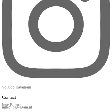
Volg op Instagram
Contact
Inge Barmentlo
inge@bag-again.nl