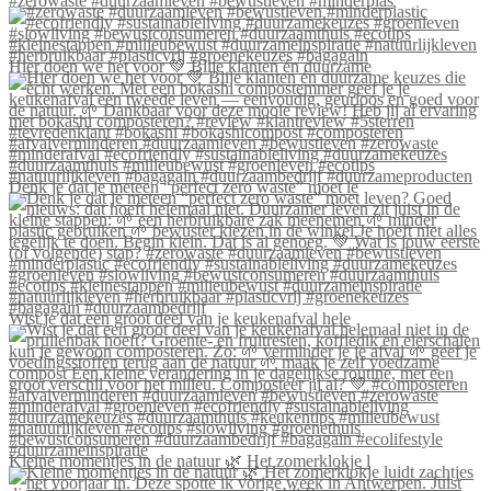
#zerowaste #duurzaamleven #bewustleven #minderplas
Hier doen we het voor 💚 Blije klanten én duurzame
Denk je dat je meteen “perfect zero waste” moet le
Wist je dat een groot deel van je keukenafval hele
Kleine momentjes in de natuur 🌿 Het zomerklokje l