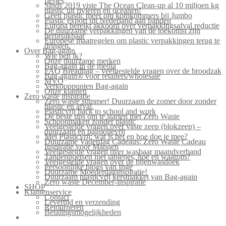
flesjes
Sinds 2019 viste The Ocean Clean-up al 10 miljoen kg
plastic uit rivieren en oceanen!
Geen plastic meer om komkommers bij Jumbo
Plastic export uit Nederland aan banden
Europa bereikt akkoord over verpakkingsafval reductie
De duurzame verpakkingen van de toekomst zijn
herbruikbaar
Europese maatregelen om plastic verpakkingen terug te
dringen.
Over Bag-again
Wie ben ik?
Onze duurzame merken
Bag-again in de media
FAQ Breadbag – veelgestelde vragen over de broodzak
Bag-again® voor retailers/wholesale
MVO
Verkooppunten Bag-again
Onze klanten
Zero waste inspiratie
Zero waste summer! Duurzaam de zomer door zonder
plastic en afval.
Plasticvrij back to school and work
De beste tips om te starten met Zero Waste
Schoonmaken zonder plastic
Veelgestelde vragen over vaste zeep (blokzeep) –
duurzaam en palmolievrij
Mei Plasticvrij: wat is het en hoe doe je mee?
Duurzame Vaderdag Cadeaus: Zero Waste Cadeau
Inspiratie voor Mannen
Veelgestelde vragen over wasbaar maandverband
Tandenpoetsen met tabletjes, hoe en waarom?
Veelgestelde vragen over de bijenwasdoek
Persoonlijke blogs van Inge
Duurzame Moederdaginspiratie!
Duurzaam plasticvrij kerstpakket van Bag-again
Zero waste December-inspiratie
SHOP
Klantenservice
Contact
Levertijd en verzending
Retourneren
Betalingsmogelijkheden