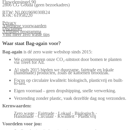
Fluwelensingel 90
2806 CG Gouda (geen bezoekadres)
BTW: NL001969030B24
KvK: 61958220
Privacy
Algemene voorwaarden
Disclaimer
Affiliates programma
Vind meer zero waste tips
Waar staat Bag-again voor?
Bag‑again
is dé zero waste webshop sinds 2015:
We compenseren onze CO₂-uitstoot door bomen te planten
via Trees for All.
Al sinds 2015 bieden we duurzame, fairtrade en lokale
(handmade) producten, zoals de katoenen broodzak.
Focus op circulaire kwaliteit: biologisch, plasticvrij en built-
to-last.
Eigen voorraad – geen dropshipping, snelle verwerking.
Verzending zonder plastic, vaak dezelfde dag nog verzonden.
Kernwaarden:
Zero waste · Fairtrade · Lokaal · Biologisch ·
Handmade · Circulair · Kwaliteit · Plasticvrij
Voordelen voor jou: