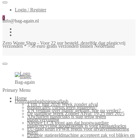
Login / Register
0
info@bag-again.nl
Zero Waste Shop - Voor 22 uur besteld, dezelfde dag plasticvrij
verzonden * >50 euro gratis verzonden binnen Nederland
Bag-again
Primary Menu
Home
Duurzaamheidsnieuwsflash
1 t/m 7 juni 2026 Week zonder afval
Repaircafés: cursus leren repareren?
VN verdrag over plastic geklapt, hoe nu verder?
De jaarlijkse Week Zonder Afval: 19-25 mei 2025
Afschaffen plastictaks is stap terug tegen
plasticvervuiling
Nieuwe LCA toont aan dat hoogwaardige
plasticrecycling noodzakelijk is voor klimaatdoelen
EU-raad keurt PPWR regels voor afvalvermindering
goed!
Droppie statiegeldmachine accepteert zak vol blikjes en