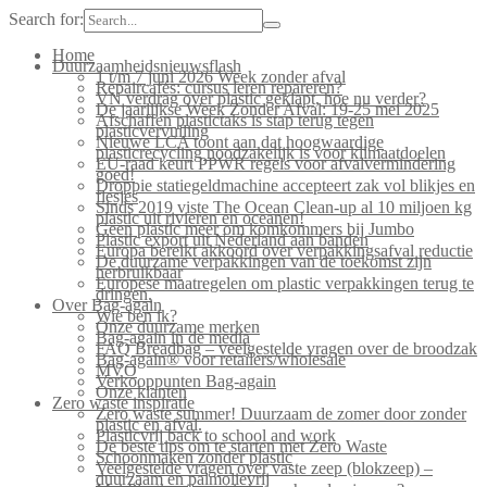
Search for:
Home
Duurzaamheidsnieuwsflash
1 t/m 7 juni 2026 Week zonder afval
Repaircafés: cursus leren repareren?
VN verdrag over plastic geklapt, hoe nu verder?
De jaarlijkse Week Zonder Afval: 19-25 mei 2025
Afschaffen plastictaks is stap terug tegen
plasticvervuiling
Nieuwe LCA toont aan dat hoogwaardige
plasticrecycling noodzakelijk is voor klimaatdoelen
EU-raad keurt PPWR regels voor afvalvermindering
goed!
Droppie statiegeldmachine accepteert zak vol blikjes en
flesjes
Sinds 2019 viste The Ocean Clean-up al 10 miljoen kg
plastic uit rivieren en oceanen!
Geen plastic meer om komkommers bij Jumbo
Plastic export uit Nederland aan banden
Europa bereikt akkoord over verpakkingsafval reductie
De duurzame verpakkingen van de toekomst zijn
herbruikbaar
Europese maatregelen om plastic verpakkingen terug te
dringen.
Over Bag-again
Wie ben ik?
Onze duurzame merken
Bag-again in de media
FAQ Breadbag – veelgestelde vragen over de broodzak
Bag-again® voor retailers/wholesale
MVO
Verkooppunten Bag-again
Onze klanten
Zero waste inspiratie
Zero waste summer! Duurzaam de zomer door zonder
plastic en afval.
Plasticvrij back to school and work
De beste tips om te starten met Zero Waste
Schoonmaken zonder plastic
Veelgestelde vragen over vaste zeep (blokzeep) –
duurzaam en palmolievrij