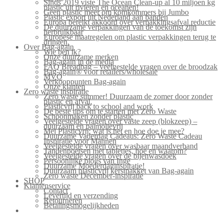
Sinds 2019 viste The Ocean Clean-up al 10 miljoen kg
plastic uit rivieren en oceanen!
Geen plastic meer om komkommers bij Jumbo
Plastic export uit Nederland aan banden
Europa bereikt akkoord over verpakkingsafval reductie
De duurzame verpakkingen van de toekomst zijn
herbruikbaar
Europese maatregelen om plastic verpakkingen terug te
dringen.
Over Bag-again
Wie ben ik?
Onze duurzame merken
Bag-again in de media
FAQ Breadbag – veelgestelde vragen over de broodzak
Bag-again® voor retailers/wholesale
MVO
Verkooppunten Bag-again
Onze klanten
Zero waste inspiratie
Zero waste summer! Duurzaam de zomer door zonder
plastic en afval.
Plasticvrij back to school and work
De beste tips om te starten met Zero Waste
Schoonmaken zonder plastic
Veelgestelde vragen over vaste zeep (blokzeep) –
duurzaam en palmolievrij
Mei Plasticvrij: wat is het en hoe doe je mee?
Duurzame Vaderdag Cadeaus: Zero Waste Cadeau
Inspiratie voor Mannen
Veelgestelde vragen over wasbaar maandverband
Tandenpoetsen met tabletjes, hoe en waarom?
Veelgestelde vragen over de bijenwasdoek
Persoonlijke blogs van Inge
Duurzame Moederdaginspiratie!
Duurzaam plasticvrij kerstpakket van Bag-again
Zero waste December-inspiratie
SHOP
Klantenservice
Contact
Levertijd en verzending
Retourneren
Betalingsmogelijkheden