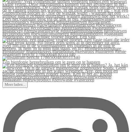
Helleborus: een prachtige vroege bloeier. Een vast
Instagram bericht 17865004830511340
Een bierdopje hergebruiken om je zeep op te hangen
Meer laden...