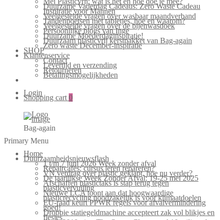
Mei Plasticvrij: wat is het en hoe doe je mee?
Duurzame Vaderdag Cadeaus: Zero Waste Cadeau
Inspiratie voor Mannen
Veelgestelde vragen over wasbaar maandverband
Tandenpoetsen met tabletjes, hoe en waarom?
Veelgestelde vragen over de bijenwasdoek
Persoonlijke blogs van Inge
Duurzame Moederdaginspiratie!
Duurzaam plasticvrij kerstpakket van Bag-again
Zero waste December-inspiratie
SHOP
Klantenservice
Contact
Levertijd en verzending
Retourneren
Betalingsmogelijkheden
Login
Shopping cart
0
Bag-again
Primary Menu
Home
Duurzaamheidsnieuwsflash
1 t/m 7 juni 2026 Week zonder afval
Repaircafés: cursus leren repareren?
VN verdrag over plastic geklapt, hoe nu verder?
De jaarlijkse Week Zonder Afval: 19-25 mei 2025
Afschaffen plastictaks is stap terug tegen
plasticvervuiling
Nieuwe LCA toont aan dat hoogwaardige
plasticrecycling noodzakelijk is voor klimaatdoelen
EU-raad keurt PPWR regels voor afvalvermindering
goed!
Droppie statiegeldmachine accepteert zak vol blikjes en
flesjes