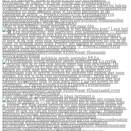
Moet je iets hebben, maar gebruik je het maar één
Tweedehands wordt gelukkig steeds normaler 🙌 En
Even stilstaan 🌸 De magnolia in bloei herinnert o