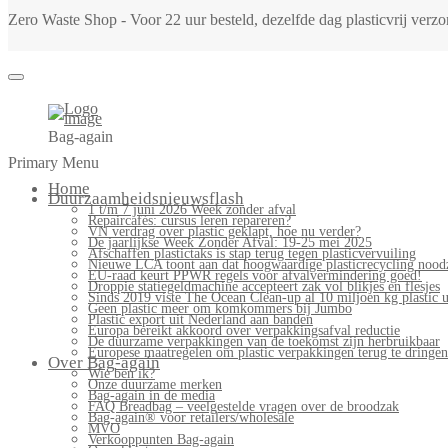
Zero Waste Shop - Voor 22 uur besteld, dezelfde dag plasticvrij ver
Bag-again
Primary Menu
Home
Duurzaamheidsnieuwsflash
1 t/m 7 juni 2026 Week zonder afval
Repaircafés: cursus leren repareren?
VN verdrag over plastic geklapt, hoe nu verder?
De jaarlijkse Week Zonder Afval: 19-25 mei 2025
Afschaffen plastictaks is stap terug tegen plasticvervuiling
Nieuwe LCA toont aan dat hoogwaardige plasticrecycling noodz
EU-raad keurt PPWR regels voor afvalvermindering goed!
Droppie statiegeldmachine accepteert zak vol blikjes en flesjes
Sinds 2019 viste The Ocean Clean-up al 10 miljoen kg plastic u
Geen plastic meer om komkommers bij Jumbo
Plastic export uit Nederland aan banden
Europa bereikt akkoord over verpakkingsafval reductie
De duurzame verpakkingen van de toekomst zijn herbruikbaar
Europese maatregelen om plastic verpakkingen terug te dringen
Over Bag-again
Wie ben ik?
Onze duurzame merken
Bag-again in de media
FAQ Breadbag – veelgestelde vragen over de broodzak
Bag-again® voor retailers/wholesale
MVO
Verkooppunten Bag-again