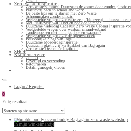
Onze klanten
Zero waste inspiratie
Zero waste summer! Duurzaam de zomer door zonder plastic en
Plasticvrij back to school and work
De beste tips om te starten met Zero Waste
Schoonmaken zonder plastic
Veelgestelde vragen over vaste zeep (blokzeep) – duurzaam en 
Mei Plasticvrij: wat is het en hoe doe je mee?
Duurzame Vaderdag Cadeaus: Zero Waste Cadeau Inspiratie v
Veelgestelde vragen over wasbaar maandverband
Tandenpoetsen met tabletjes, hoe en waarom?
Veelgestelde vragen over de bijenwasdoek
Persoonlijke blogs van Inge
Duurzame Moederdaginspiratie!
Duurzaam plasticvrij kerstpakket van Bag-again
Zero waste December-inspiratie
SHOP
Klantenservice
Contact
Levertijd en verzending
Retourneren
Betalingsmogelijkheden
Login / Register
0
Enig resultaat
In mijn winkelmandje