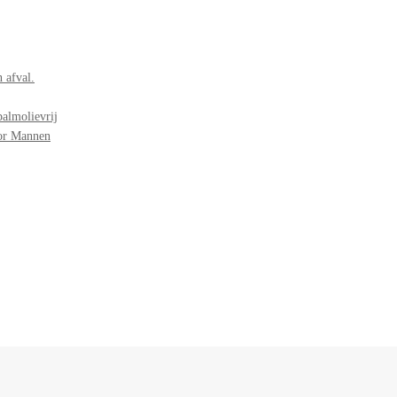
 afval.
palmolievrij
oor Mannen