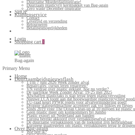
Duurzame Moederdaginspiratie!
Duurzaam plasticvrij kerstpakket van Bag-again
Zero waste December-inspiratie
SHOP
Klantenservice
Contact
Levertijd en verzending
Retourneren
Betalingsmogelijkheden
Login
Shopping cart
0
Bag-again
Primary Menu
Home
Duurzaamheidsnieuwsflash
1 t/m 7 juni 2026 Week zonder afval
Repaircafés: cursus leren repareren?
VN verdrag over plastic geklapt, hoe nu verder?
De jaarlijkse Week Zonder Afval: 19-25 mei 2025
Afschaffen plastictaks is stap terug tegen plasticvervuiling
Nieuwe LCA toont aan dat hoogwaardige plasticrecycling noodz
EU-raad keurt PPWR regels voor afvalvermindering goed!
Droppie statiegeldmachine accepteert zak vol blikjes en flesjes
Sinds 2019 viste The Ocean Clean-up al 10 miljoen kg plastic u
Geen plastic meer om komkommers bij Jumbo
Plastic export uit Nederland aan banden
Europa bereikt akkoord over verpakkingsafval reductie
De duurzame verpakkingen van de toekomst zijn herbruikbaar
Europese maatregelen om plastic verpakkingen terug te dringen
Over Bag-again
Wie ben ik?