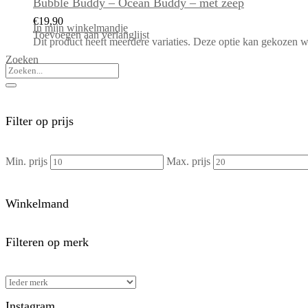
Bubble Buddy – Ocean Buddy – met zeep
€
19,90
In mijn winkelmandje
Toevoegen aan verlanglijst
Dit product heeft meerdere variaties. Deze optie kan gekozen 
Zoeken
Filter op prijs
Min. prijs
Max. prijs
Winkelmand
Filteren op merk
Instagram