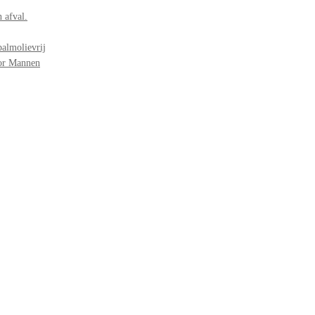
 afval.
palmolievrij
oor Mannen