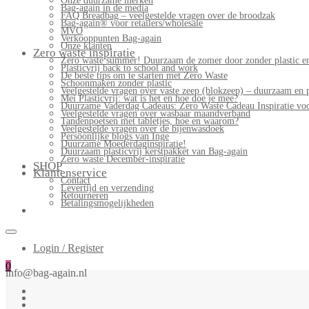
Onze duurzame merken
Bag-again in de media
FAQ Breadbag – veelgestelde vragen over de broodzak
Bag-again® voor retailers/wholesale
MVO
Verkooppunten Bag-again
Onze klanten
Zero waste inspiratie
Zero waste summer! Duurzaam de zomer door zonder plastic en
Plasticvrij back to school and work
De beste tips om te starten met Zero Waste
Schoonmaken zonder plastic
Veelgestelde vragen over vaste zeep (blokzeep) – duurzaam en 
Mei Plasticvrij: wat is het en hoe doe je mee?
Duurzame Vaderdag Cadeaus: Zero Waste Cadeau Inspiratie v
Veelgestelde vragen over wasbaar maandverband
Tandenpoetsen met tabletjes, hoe en waarom?
Veelgestelde vragen over de bijenwasdoek
Persoonlijke blogs van Inge
Duurzame Moederdaginspiratie!
Duurzaam plasticvrij kerstpakket van Bag-again
Zero waste December-inspiratie
SHOP
Klantenservice
Contact
Levertijd en verzending
Retourneren
Betalingsmogelijkheden
Login / Register
0
info@bag-again.nl