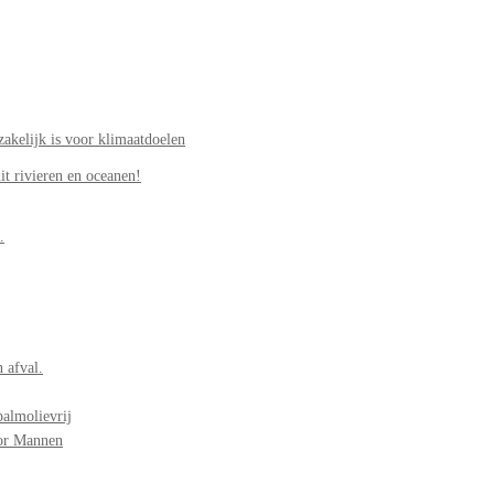
akelijk is voor klimaatdoelen
it rivieren en oceanen!
.
 afval.
palmolievrij
oor Mannen