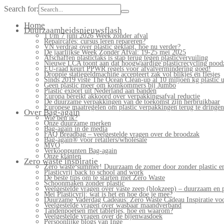
Search for:
Home
Duurzaamheidsnieuwsflash
1 t/m 7 juni 2026 Week zonder afval
Repaircafés: cursus leren repareren?
VN verdrag over plastic geklapt, hoe nu verder?
De jaarlijkse Week Zonder Afval: 19-25 mei 2025
Afschaffen plastictaks is stap terug tegen plasticvervuiling
Nieuwe LCA toont aan dat hoogwaardige plasticrecycling noodz
EU-raad keurt PPWR regels voor afvalvermindering goed!
Droppie statiegeldmachine accepteert zak vol blikjes en flesjes
Sinds 2019 viste The Ocean Clean-up al 10 miljoen kg plastic u
Geen plastic meer om komkommers bij Jumbo
Plastic export uit Nederland aan banden
Europa bereikt akkoord over verpakkingsafval reductie
De duurzame verpakkingen van de toekomst zijn herbruikbaar
Europese maatregelen om plastic verpakkingen terug te dringen
Over Bag-again
Wie ben ik?
Onze duurzame merken
Bag-again in de media
FAQ Breadbag – veelgestelde vragen over de broodzak
Bag-again® voor retailers/wholesale
MVO
Verkooppunten Bag-again
Onze klanten
Zero waste inspiratie
Zero waste summer! Duurzaam de zomer door zonder plastic en
Plasticvrij back to school and work
De beste tips om te starten met Zero Waste
Schoonmaken zonder plastic
Veelgestelde vragen over vaste zeep (blokzeep) – duurzaam en 
Mei Plasticvrij: wat is het en hoe doe je mee?
Duurzame Vaderdag Cadeaus: Zero Waste Cadeau Inspiratie v
Veelgestelde vragen over wasbaar maandverband
Tandenpoetsen met tabletjes, hoe en waarom?
Veelgestelde vragen over de bijenwasdoek
Persoonlijke blogs van Inge