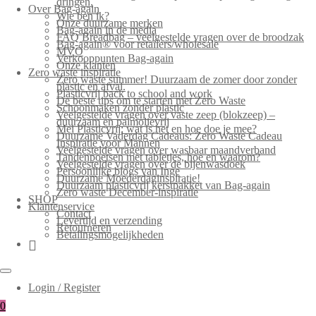
dringen.
Over Bag-again
Wie ben ik?
Onze duurzame merken
Bag-again in de media
FAQ Breadbag – veelgestelde vragen over de broodzak
Bag-again® voor retailers/wholesale
MVO
Verkooppunten Bag-again
Onze klanten
Zero waste inspiratie
Zero waste summer! Duurzaam de zomer door zonder
plastic en afval.
Plasticvrij back to school and work
De beste tips om te starten met Zero Waste
Schoonmaken zonder plastic
Veelgestelde vragen over vaste zeep (blokzeep) –
duurzaam en palmolievrij
Mei Plasticvrij: wat is het en hoe doe je mee?
Duurzame Vaderdag Cadeaus: Zero Waste Cadeau
Inspiratie voor Mannen
Veelgestelde vragen over wasbaar maandverband
Tandenpoetsen met tabletjes, hoe en waarom?
Veelgestelde vragen over de bijenwasdoek
Persoonlijke blogs van Inge
Duurzame Moederdaginspiratie!
Duurzaam plasticvrij kerstpakket van Bag-again
Zero waste December-inspiratie
SHOP
Klantenservice
Contact
Levertijd en verzending
Retourneren
Betalingsmogelijkheden
Login / Register
0