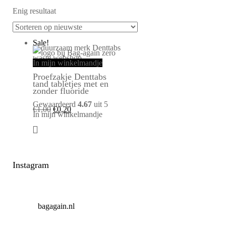
Enig resultaat
Sale!
In mijn winkelmandje
Proefzakje Denttabs
tand tabletjes met en
zonder fluoride
Gewaardeerd
4.67
uit 5
€
1,00
€
0,20
In mijn winkelmandje
Instagram
bagagain.nl