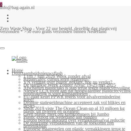
0
info@bag-again.nl
Zero Waste Shop - Voor 22 uur besteld, dezelfde dag plasticvrij
verzonden * >50 euro gratis verzonden binnen Nederland
Home
Duurzaamheidsnieuwsflash
1 t/m 7 juni 2026 Week zonder afval
Repaircafés: cursus leren repareren?
VN verdrag over plastic geklapt, hoe nu verder?
De jaarlijkse Week Zonder Afval: 19-25 mei 2025
Afschaffen plastictaks is stap terug tegen plasticvervuiling
Nieuwe LCA toont aan dat hoogwaardige plasticrecycling
noodzakelijk is voor klimaatdoelen
EU-raad keurt PPWR regels voor afvalvermindering
goed!
Droppie statiegeldmachine accepteert zak vol blikjes en
flesjes
Sinds 2019 viste The Ocean Clean-up al 10 miljoen kg
plastic uit rivieren en oceanen!
Geen plastic meer om komkommers bij Jumbo
Plastic export uit Nederland aan banden
Europa bereikt akkoord over verpakkingsafval reductie
De duurzame verpakkingen van de toekomst zijn
herbruikbaar
Europese maatregelen om plastic verpakkingen terug te