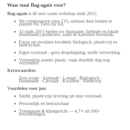
Waar staat Bag-again voor?
Bag‑again
is dé zero waste webshop sinds 2015:
We compenseren onze CO₂-uitstoot door bomen te
planten via Trees for All.
Al sinds 2015 bieden we duurzame, fairtrade en lokale
(handmade) producten, zoals de katoenen broodzak.
Focus op circulaire kwaliteit: biologisch, plasticvrij en
built-to-last.
Eigen voorraad – geen dropshipping, snelle verwerking.
Verzending zonder plastic, vaak dezelfde dag nog
verzonden.
Kernwaarden:
Zero waste · Fairtrade · Lokaal · Biologisch ·
Handmade · Circulair · Kwaliteit · Plasticvrij
Voordelen voor jou:
Snelle, plasticvrije levering uit onze voorraad.
Persoonlijk en betrouwbaar
Transparant & klantgericht — 4,7⭐ uit 100+
beoordelingen.