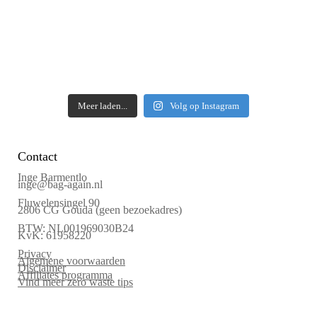
Meer laden...
Volg op Instagram
Contact
Inge Barmentlo
inge@bag-again.nl
Fluwelensingel 90
2806 CG Gouda (geen bezoekadres)
BTW: NL001969030B24
KvK: 61958220
Privacy
Algemene voorwaarden
Disclaimer
Affiliates programma
Vind meer zero waste tips