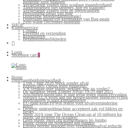
Inspiratie voor Mannen
Veelgestelde vragen over wasbaar maandverband
Tandenpoetsen met tabletjes, hoe en waarom?
Veelgestelde vragen over de bijenwasdoek
Persoonlijke blogs van Inge
Duurzame Moederdaginspiratie!
Duurzaam plasticvrij kerstpakket van Bag-again
Zero waste December-inspiratie
SHOP
Klantenservice
Contact
Levertijd en verzending
Retourneren
Betalingsmogelijkheden
Login
Shopping cart
0
Home
Duurzaamheidsnieuwsflash
1 t/m 7 juni 2026 Week zonder afval
Repaircafés: cursus leren repareren?
VN verdrag over plastic geklapt, hoe nu verder?
De jaarlijkse Week Zonder Afval: 19-25 mei 2025
Afschaffen plastictaks is stap terug tegen plasticvervuiling
Nieuwe LCA toont aan dat hoogwaardige plasticrecycling
noodzakelijk is voor klimaatdoelen
EU-raad keurt PPWR regels voor afvalvermindering
goed!
Droppie statiegeldmachine accepteert zak vol blikjes en
flesjes
Sinds 2019 viste The Ocean Clean-up al 10 miljoen kg
plastic uit rivieren en oceanen!
Geen plastic meer om komkommers bij Jumbo
Plastic export uit Nederland aan banden
Europa bereikt akkoord over verpakkingsafval reductie