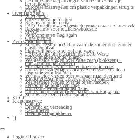
De duurzame verpakkingen van de toekomst zijn
herbruikbaar
Europese maatregelen om plastic verpakkingen terug te
dringen.
Over Bag-again
Wie ben ik?
Onze duurzame merken
Bag-again in de media
FAQ Breadbag – veelgestelde vragen over de broodzak
Bag-again® voor retailers/wholesale
MVO
Verkooppunten Bag-again
Onze klanten
Zero waste inspiratie
Zero waste summer! Duurzaam de zomer door zonder
plastic en afval.
Plasticvrij back to school and work
De beste tips om te starten met Zero Waste
Schoonmaken zonder plastic
Veelgestelde vragen over vaste zeep (blokzeep) –
duurzaam en palmolievrij
Mei Plasticvrij: wat is het en hoe doe je mee?
Duurzame Vaderdag Cadeaus: Zero Waste Cadeau
Inspiratie voor Mannen
Veelgestelde vragen over wasbaar maandverband
Tandenpoetsen met tabletjes, hoe en waarom?
Veelgestelde vragen over de bijenwasdoek
Persoonlijke blogs van Inge
Duurzame Moederdaginspiratie!
Duurzaam plasticvrij kerstpakket van Bag-again
Zero waste December-inspiratie
SHOP
Klantenservice
Contact
Levertijd en verzending
Retourneren
Betalingsmogelijkheden
Login / Register