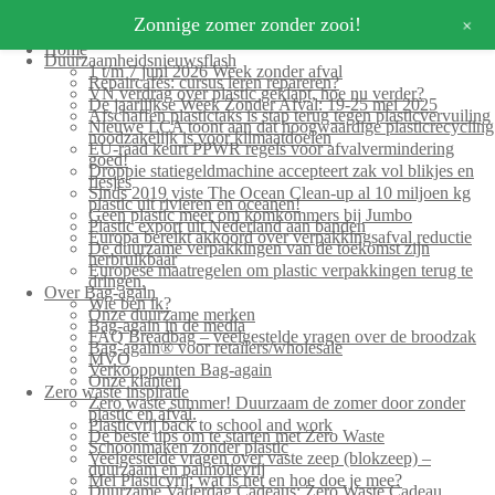
+
Zonnige zomer zonder zooi!
Home
Duurzaamheidsnieuwsflash
1 t/m 7 juni 2026 Week zonder afval
Repaircafés: cursus leren repareren?
VN verdrag over plastic geklapt, hoe nu verder?
De jaarlijkse Week Zonder Afval: 19-25 mei 2025
Afschaffen plastictaks is stap terug tegen plasticvervuiling
Nieuwe LCA toont aan dat hoogwaardige plasticrecycling
noodzakelijk is voor klimaatdoelen
EU-raad keurt PPWR regels voor afvalvermindering
goed!
Droppie statiegeldmachine accepteert zak vol blikjes en
flesjes
Sinds 2019 viste The Ocean Clean-up al 10 miljoen kg
plastic uit rivieren en oceanen!
Geen plastic meer om komkommers bij Jumbo
Plastic export uit Nederland aan banden
Europa bereikt akkoord over verpakkingsafval reductie
De duurzame verpakkingen van de toekomst zijn
herbruikbaar
Europese maatregelen om plastic verpakkingen terug te
dringen.
Over Bag-again
Wie ben ik?
Onze duurzame merken
Bag-again in de media
FAQ Breadbag – veelgestelde vragen over de broodzak
Bag-again® voor retailers/wholesale
MVO
Verkooppunten Bag-again
Onze klanten
Zero waste inspiratie
Zero waste summer! Duurzaam de zomer door zonder
plastic en afval.
Plasticvrij back to school and work
De beste tips om te starten met Zero Waste
Schoonmaken zonder plastic
Veelgestelde vragen over vaste zeep (blokzeep) –
duurzaam en palmolievrij
Mei Plasticvrij: wat is het en hoe doe je mee?
Duurzame Vaderdag Cadeaus: Zero Waste Cadeau