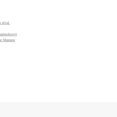
 afval.
palmolievrij
oor Mannen