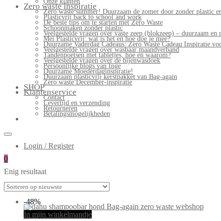
Onze klanten
Zero waste inspiratie
Zero waste summer! Duurzaam de zomer door zonder plastic en
Plasticvrij back to school and work
De beste tips om te starten met Zero Waste
Schoonmaken zonder plastic
Veelgestelde vragen over vaste zeep (blokzeep) – duurzaam en 
Mei Plasticvrij: wat is het en hoe doe je mee?
Duurzame Vaderdag Cadeaus: Zero Waste Cadeau Inspiratie v
Veelgestelde vragen over wasbaar maandverband
Tandenpoetsen met tabletjes, hoe en waarom?
Veelgestelde vragen over de bijenwasdoek
Persoonlijke blogs van Inge
Duurzame Moederdaginspiratie!
Duurzaam plasticvrij kerstpakket van Bag-again
Zero waste December-inspiratie
SHOP
Klantenservice
Contact
Levertijd en verzending
Retourneren
Betalingsmogelijkheden
Login / Register
0
Enig resultaat
-48%
In mijn winkelmandje