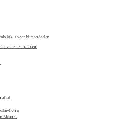
akelijk is voor klimaatdoelen
it rivieren en oceanen!
.
 afval.
palmolievrij
oor Mannen