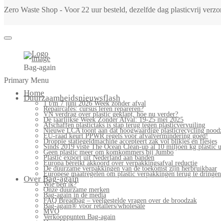
Zero Waste Shop - Voor 22 uur besteld, dezelfde dag plasticvrij ver
Bag-again
Primary Menu
Home
Duurzaamheidsnieuwsflash
1 t/m 7 juni 2026 Week zonder afval
Repaircafés: cursus leren repareren?
VN verdrag over plastic geklapt, hoe nu verder?
De jaarlijkse Week Zonder Afval: 19-25 mei 2025
Afschaffen plastictaks is stap terug tegen plasticvervuiling
Nieuwe LCA toont aan dat hoogwaardige plasticrecycling noodz
EU-raad keurt PPWR regels voor afvalvermindering goed!
Droppie statiegeldmachine accepteert zak vol blikjes en flesjes
Sinds 2019 viste The Ocean Clean-up al 10 miljoen kg plastic u
Geen plastic meer om komkommers bij Jumbo
Plastic export uit Nederland aan banden
Europa bereikt akkoord over verpakkingsafval reductie
De duurzame verpakkingen van de toekomst zijn herbruikbaar
Europese maatregelen om plastic verpakkingen terug te dringen
Over Bag-again
Wie ben ik?
Onze duurzame merken
Bag-again in de media
FAQ Breadbag – veelgestelde vragen over de broodzak
Bag-again® voor retailers/wholesale
MVO
Verkooppunten Bag-again