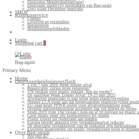
Duurzame Moederdaginspiratie!
Duurzaam plasticvrij kerstpakket van Bag-again
Zero waste December-inspiratie
SHOP
Klantenservice
Contact
Levertijd en verzending
Retourneren
Betalingsmogelijkheden
Login
Shopping cart
0
Bag-again
Primary Menu
Home
Duurzaamheidsnieuwsflash
1 t/m 7 juni 2026 Week zonder afval
Repaircafés: cursus leren repareren?
VN verdrag over plastic geklapt, hoe nu verder?
De jaarlijkse Week Zonder Afval: 19-25 mei 2025
Afschaffen plastictaks is stap terug tegen plasticvervuiling
Nieuwe LCA toont aan dat hoogwaardige plasticrecycling noodz
EU-raad keurt PPWR regels voor afvalvermindering goed!
Droppie statiegeldmachine accepteert zak vol blikjes en flesjes
Sinds 2019 viste The Ocean Clean-up al 10 miljoen kg plastic u
Geen plastic meer om komkommers bij Jumbo
Plastic export uit Nederland aan banden
Europa bereikt akkoord over verpakkingsafval reductie
De duurzame verpakkingen van de toekomst zijn herbruikbaar
Europese maatregelen om plastic verpakkingen terug te dringen
Over Bag-again
Wie ben ik?