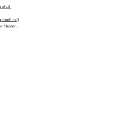
 afval.
palmolievrij
oor Mannen