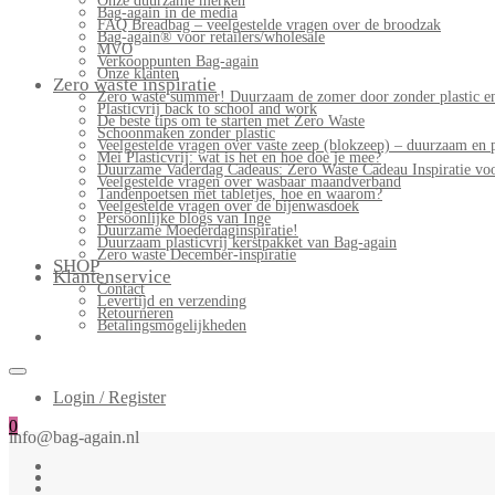
Onze duurzame merken
Bag-again in de media
FAQ Breadbag – veelgestelde vragen over de broodzak
Bag-again® voor retailers/wholesale
MVO
Verkooppunten Bag-again
Onze klanten
Zero waste inspiratie
Zero waste summer! Duurzaam de zomer door zonder plastic en
Plasticvrij back to school and work
De beste tips om te starten met Zero Waste
Schoonmaken zonder plastic
Veelgestelde vragen over vaste zeep (blokzeep) – duurzaam en 
Mei Plasticvrij: wat is het en hoe doe je mee?
Duurzame Vaderdag Cadeaus: Zero Waste Cadeau Inspiratie v
Veelgestelde vragen over wasbaar maandverband
Tandenpoetsen met tabletjes, hoe en waarom?
Veelgestelde vragen over de bijenwasdoek
Persoonlijke blogs van Inge
Duurzame Moederdaginspiratie!
Duurzaam plasticvrij kerstpakket van Bag-again
Zero waste December-inspiratie
SHOP
Klantenservice
Contact
Levertijd en verzending
Retourneren
Betalingsmogelijkheden
Login / Register
0
info@bag-again.nl