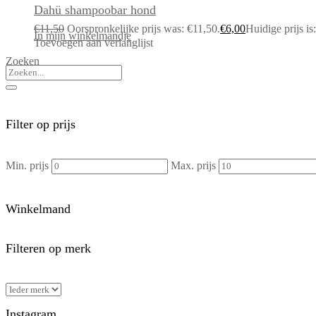
Dahü shampoobar hond
€
11,50
Oorspronkelijke prijs was: €11,50.
€
6,00
Huidige prijs is
In mijn winkelmandje
Toevoegen aan verlanglijst
Zoeken
Filter op prijs
Min. prijs
Max. prijs
Winkelmand
Filteren op merk
Instagram