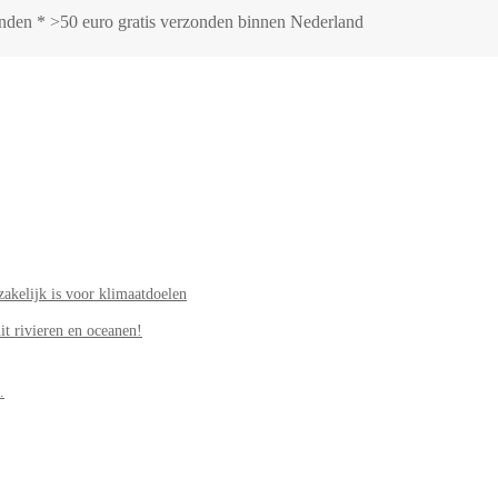
zonden * >50 euro gratis verzonden binnen Nederland
akelijk is voor klimaatdoelen
it rivieren en oceanen!
.