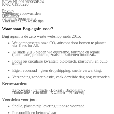
BTW: NL001969030B24
KvK: 61958220
Privacy
Algemene voorwaarden
Disclaimer
Affiliates programma
Vind meer zero waste tips
Waar staat Bag-again voor?
Bag‑again
is dé zero waste webshop sinds 2015:
We compenseren onze CO₂-uitstoot door bomen te planten
via Trees for All.
Al sinds 2015 bieden we duurzame, fairtrade en lokale
(handmade) producten, zoals de katoenen broodzak.
Focus op circulaire kwaliteit: biologisch, plasticvrij en built-
to-last.
Eigen voorraad – geen dropshipping, snelle verwerking.
Verzending zonder plastic, vaak dezelfde dag nog verzonden.
Kernwaarden:
Zero waste · Fairtrade · Lokaal · Biologisch ·
Handmade · Circulair · Kwaliteit · Plasticvrij
Voordelen voor jou:
Snelle, plasticvrije levering uit onze voorraad.
Persoonlijk en betrouwbaar