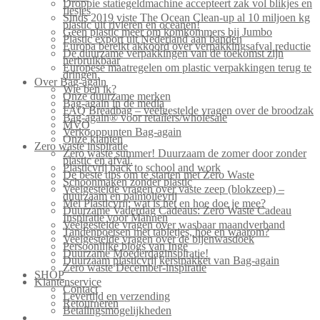
Droppie statiegeldmachine accepteert zak vol blikjes en
flesjes
Sinds 2019 viste The Ocean Clean-up al 10 miljoen kg
plastic uit rivieren en oceanen!
Geen plastic meer om komkommers bij Jumbo
Plastic export uit Nederland aan banden
Europa bereikt akkoord over verpakkingsafval reductie
De duurzame verpakkingen van de toekomst zijn
herbruikbaar
Europese maatregelen om plastic verpakkingen terug te
dringen.
Over Bag-again
Wie ben ik?
Onze duurzame merken
Bag-again in de media
FAQ Breadbag – veelgestelde vragen over de broodzak
Bag-again® voor retailers/wholesale
MVO
Verkooppunten Bag-again
Onze klanten
Zero waste inspiratie
Zero waste summer! Duurzaam de zomer door zonder
plastic en afval.
Plasticvrij back to school and work
De beste tips om te starten met Zero Waste
Schoonmaken zonder plastic
Veelgestelde vragen over vaste zeep (blokzeep) –
duurzaam en palmolievrij
Mei Plasticvrij: wat is het en hoe doe je mee?
Duurzame Vaderdag Cadeaus: Zero Waste Cadeau
Inspiratie voor Mannen
Veelgestelde vragen over wasbaar maandverband
Tandenpoetsen met tabletjes, hoe en waarom?
Veelgestelde vragen over de bijenwasdoek
Persoonlijke blogs van Inge
Duurzame Moederdaginspiratie!
Duurzaam plasticvrij kerstpakket van Bag-again
Zero waste December-inspiratie
SHOP
Klantenservice
Contact
Levertijd en verzending
Retourneren
Betalingsmogelijkheden