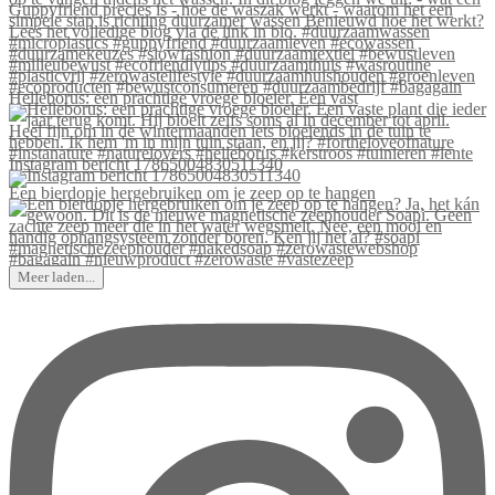
Helleborus: een prachtige vroege bloeier. Een vast
Instagram bericht 17865004830511340
Een bierdopje hergebruiken om je zeep op te hangen
Meer laden...