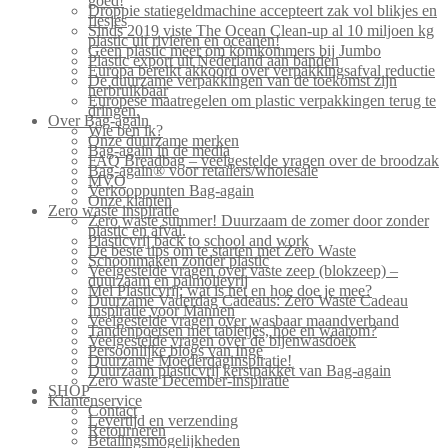
goed!
Droppie statiegeldmachine accepteert zak vol blikjes en
flesjes
Sinds 2019 viste The Ocean Clean-up al 10 miljoen kg
plastic uit rivieren en oceanen!
Geen plastic meer om komkommers bij Jumbo
Plastic export uit Nederland aan banden
Europa bereikt akkoord over verpakkingsafval reductie
De duurzame verpakkingen van de toekomst zijn
herbruikbaar
Europese maatregelen om plastic verpakkingen terug te
dringen.
Over Bag-again
Wie ben ik?
Onze duurzame merken
Bag-again in de media
FAQ Breadbag – veelgestelde vragen over de broodzak
Bag-again® voor retailers/wholesale
MVO
Verkooppunten Bag-again
Onze klanten
Zero waste inspiratie
Zero waste summer! Duurzaam de zomer door zonder
plastic en afval.
Plasticvrij back to school and work
De beste tips om te starten met Zero Waste
Schoonmaken zonder plastic
Veelgestelde vragen over vaste zeep (blokzeep) –
duurzaam en palmolievrij
Mei Plasticvrij: wat is het en hoe doe je mee?
Duurzame Vaderdag Cadeaus: Zero Waste Cadeau
Inspiratie voor Mannen
Veelgestelde vragen over wasbaar maandverband
Tandenpoetsen met tabletjes, hoe en waarom?
Veelgestelde vragen over de bijenwasdoek
Persoonlijke blogs van Inge
Duurzame Moederdaginspiratie!
Duurzaam plasticvrij kerstpakket van Bag-again
Zero waste December-inspiratie
SHOP
Klantenservice
Contact
Levertijd en verzending
Retourneren
Betalingsmogelijkheden