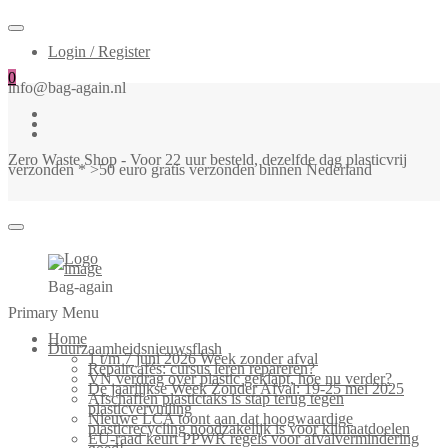
Login / Register
0
info@bag-again.nl
Zero Waste Shop - Voor 22 uur besteld, dezelfde dag plasticvrij
verzonden * >50 euro gratis verzonden binnen Nederland
Bag-again
Primary Menu
Home
Duurzaamheidsnieuwsflash
1 t/m 7 juni 2026 Week zonder afval
Repaircafés: cursus leren repareren?
VN verdrag over plastic geklapt, hoe nu verder?
De jaarlijkse Week Zonder Afval: 19-25 mei 2025
Afschaffen plastictaks is stap terug tegen
plasticvervuiling
Nieuwe LCA toont aan dat hoogwaardige
plasticrecycling noodzakelijk is voor klimaatdoelen
EU-raad keurt PPWR regels voor afvalvermindering