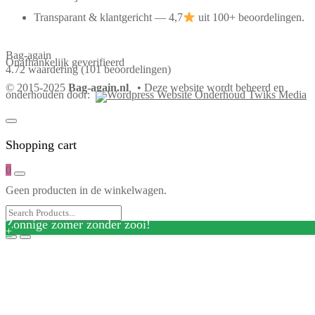
Transparant & klantgericht — 4,7
uit 100+ beoordelingen.
Bag-again
Onafhankelijk geverifieerd
4.72 waardering
(101 beoordelingen)
© 2015-2025
Bag-again.nl
• Deze website wordt beheerd en
onderhouden door:
Shopping cart
0
Geen producten in de winkelwagen.
Zonnige zomer zonder zooi!
+