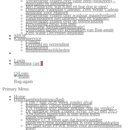
Veelgestelde vragen over vaste zeep (blokzeep) –
duurzaam en palmolievrij
Mei Plasticvrij: wat is het en hoe doe je mee?
Duurzame Vaderdag Cadeaus: Zero Waste Cadeau
Inspiratie voor Mannen
Veelgestelde vragen over wasbaar maandverband
Tandenpoetsen met tabletjes, hoe en waarom?
Veelgestelde vragen over de bijenwasdoek
Persoonlijke blogs van Inge
Duurzame Moederdaginspiratie!
Duurzaam plasticvrij kerstpakket van Bag-again
Zero waste December-inspiratie
SHOP
Klantenservice
Contact
Levertijd en verzending
Retourneren
Betalingsmogelijkheden
Login
Shopping cart
0
Bag-again
Primary Menu
Home
Duurzaamheidsnieuwsflash
1 t/m 7 juni 2026 Week zonder afval
Repaircafés: cursus leren repareren?
VN verdrag over plastic geklapt, hoe nu verder?
De jaarlijkse Week Zonder Afval: 19-25 mei 2025
Afschaffen plastictaks is stap terug tegen
plasticvervuiling
Nieuwe LCA toont aan dat hoogwaardige
plasticrecycling noodzakelijk is voor klimaatdoelen
EU-raad keurt PPWR regels voor afvalvermindering
goed!