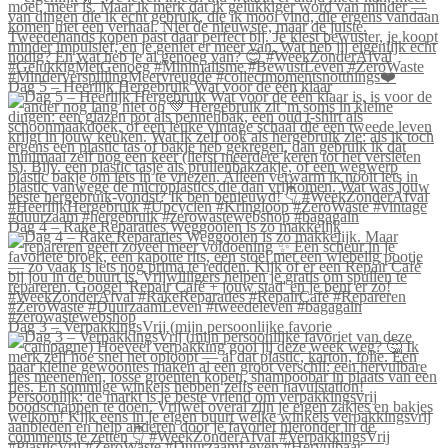
Dag 5 – Heerlijk Hergebruik Wat voor de één klaar
Dag 4 – Rake Reparaties Weggooien is zo makkelijk
Dag 3 – VerpakkingsVrij (mijn persoonlijke favorie