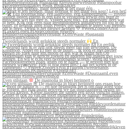
Moet je iets hebben, maar gebruik je het maar één
Tweedehands wordt gelukkig steeds normaler
En
Even stilstaan
De magnolia in bloei herinnert o
#zerowaste #duurzaamleven #bewustleven #minderplas