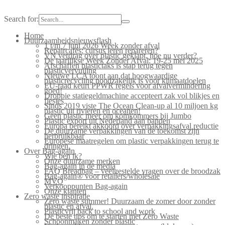
Search for:
Home
Duurzaamheidsnieuwsflash
1 t/m 7 juni 2026 Week zonder afval
Repaircafés: cursus leren repareren?
VN verdrag over plastic geklapt, hoe nu verder?
De jaarlijkse Week Zonder Afval: 19-25 mei 2025
Afschaffen plastictaks is stap terug tegen
plasticvervuiling
Nieuwe LCA toont aan dat hoogwaardige
plasticrecycling noodzakelijk is voor klimaatdoelen
EU-raad keurt PPWR regels voor afvalvermindering
goed!
Droppie statiegeldmachine accepteert zak vol blikjes en
flesjes
Sinds 2019 viste The Ocean Clean-up al 10 miljoen kg
plastic uit rivieren en oceanen!
Geen plastic meer om komkommers bij Jumbo
Plastic export uit Nederland aan banden
Europa bereikt akkoord over verpakkingsafval reductie
De duurzame verpakkingen van de toekomst zijn
herbruikbaar
Europese maatregelen om plastic verpakkingen terug te
dringen.
Over Bag-again
Wie ben ik?
Onze duurzame merken
Bag-again in de media
FAQ Breadbag – veelgestelde vragen over de broodzak
Bag-again® voor retailers/wholesale
MVO
Verkooppunten Bag-again
Onze klanten
Zero waste inspiratie
Zero waste summer! Duurzaam de zomer door zonder
plastic en afval.
Plasticvrij back to school and work
De beste tips om te starten met Zero Waste
Schoonmaken zonder plastic