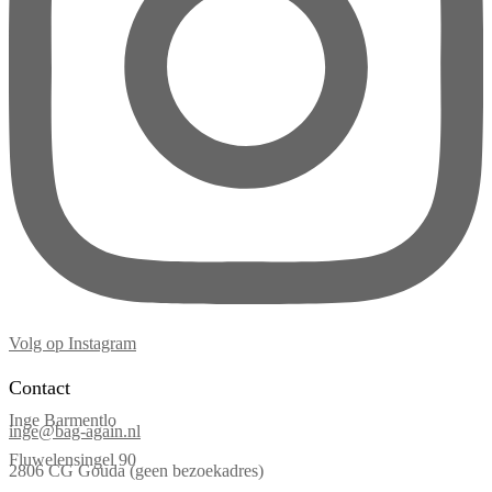
Volg op Instagram
Contact
Inge Barmentlo
inge@bag-again.nl
Fluwelensingel 90
2806 CG Gouda (geen bezoekadres)