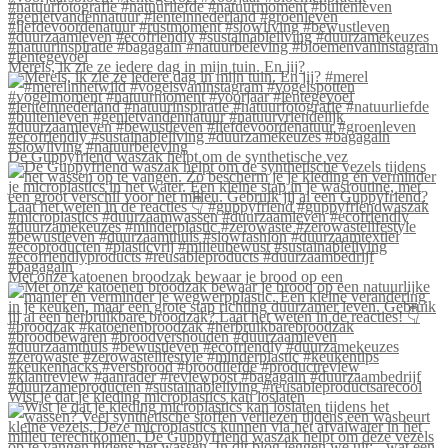
Merels, ik zie ze iedere dag in mijn tuin. En jij?
De Guppyfriend waszak helpt om de synthetische vez
Met onze katoenen broodzak bewaar je brood op een
Wist je dat je kleding microplastics kan loslaten