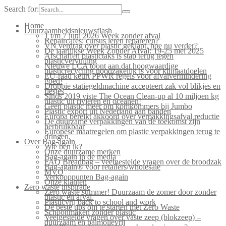
Search for:
Home
Duurzaamheidsnieuwsflash
1 t/m 7 juni 2026 Week zonder afval
Repaircafés: cursus leren repareren?
VN verdrag over plastic geklapt, hoe nu verder?
De jaarlijkse Week Zonder Afval: 19-25 mei 2025
Afschaffen plastictaks is stap terug tegen
plasticvervuiling
Nieuwe LCA toont aan dat hoogwaardige
plasticrecycling noodzakelijk is voor klimaatdoelen
EU-raad keurt PPWR regels voor afvalvermindering
goed!
Droppie statiegeldmachine accepteert zak vol blikjes en
flesjes
Sinds 2019 viste The Ocean Clean-up al 10 miljoen kg
plastic uit rivieren en oceanen!
Geen plastic meer om komkommers bij Jumbo
Plastic export uit Nederland aan banden
Europa bereikt akkoord over verpakkingsafval reductie
De duurzame verpakkingen van de toekomst zijn
herbruikbaar
Europese maatregelen om plastic verpakkingen terug te
dringen.
Over Bag-again
Wie ben ik?
Onze duurzame merken
Bag-again in de media
FAQ Breadbag – veelgestelde vragen over de broodzak
Bag-again® voor retailers/wholesale
MVO
Verkooppunten Bag-again
Onze klanten
Zero waste inspiratie
Zero waste summer! Duurzaam de zomer door zonder
plastic en afval.
Plasticvrij back to school and work
De beste tips om te starten met Zero Waste
Schoonmaken zonder plastic
Veelgestelde vragen over vaste zeep (blokzeep) –
duurzaam en palmolievrij