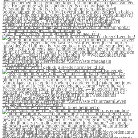
Moet je iets hebben, maar gebruik je het maar één
Tweedehands wordt gelukkig steeds normaler 🙌 En
Even stilstaan 🌸 De magnolia in bloei herinnert o