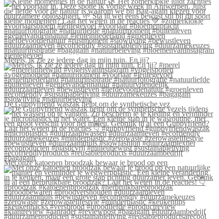
Merels, ik zie ze iedere dag in mijn tuin. En jij?
De Guppyfriend waszak helpt om de synthetische vez
Met onze katoenen broodzak bewaar je brood op een