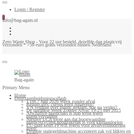
Login / Register
0
info@bag-again.nl
Zero Waste Shop - Voor 22 uur besteld, dezelfde dag plasticvrij
verzonden * >50 euro gratis verzonden binnen Nederland
Bag-again
Primary Menu
Home
Duurzaamheidsnieuwsflash
1 t/m 7 juni 2026 Week zonder afval
Repaircafés: cursus leren repareren?
VN verdrag over plastic geklapt, hoe nu verder?
De jaarlijkse Week Zonder Afval: 19-25 mei 2025
Afschaffen plastictaks is stap terug tegen
plasticvervuiling
Nieuwe LCA toont aan dat hoogwaardige
plasticrecycling noodzakelijk is voor klimaatdoelen
EU-raad keurt PPWR regels voor afvalvermindering
goed!
Droppie statiegeldmachine accepteert zak vol blikjes en