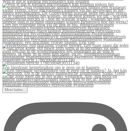
Wist je dat je kleding microplastics kan loslaten
Helleborus: een prachtige vroege bloeier. Een vast
Instagram bericht 17865004830511340
Een bierdopje hergebruiken om je zeep op te hangen
Meer laden...