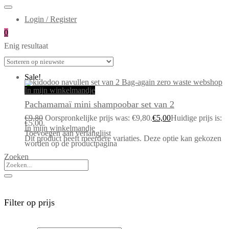
Login / Register
0
Enig resultaat
Sale!
In mijn winkelmandje
Pachamamaï mini shampoobar set van 2
€
9,80
Oorspronkelijke prijs was: €9,80.
€
5,00
Huidige prijs is:
€5,00.
In mijn winkelmandje
Toevoegen aan verlanglijst
Dit product heeft meerdere variaties. Deze optie kan gekozen
worden op de productpagina
Zoeken
Filter op prijs