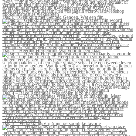
Dag 6 – Gelukkig met Genoeg Genoeg. Wat een fijn
Dag 5 – Heerlijk Hergebruik Wat voor de één klaar
Dag 4 – Rake Reparaties Weggooien is zo makkelijk
Dag 3 – VerpakkingsVrij (mijn persoonlijke favorie