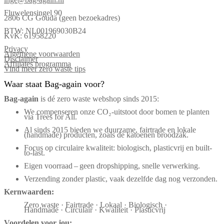
Fluwelensingel 90
2806 CG Gouda (geen bezoekadres)
BTW: NL001969030B24
KvK: 61958220
Privacy
Algemene voorwaarden
Disclaimer
Affiliates programma
Vind meer zero waste tips
Waar staat Bag-again voor?
Bag‑again
is dé zero waste webshop sinds 2015:
We compenseren onze CO₂-uitstoot door bomen te planten
via Trees for All.
Al sinds 2015 bieden we duurzame, fairtrade en lokale
(handmade) producten, zoals de katoenen broodzak.
Focus op circulaire kwaliteit: biologisch, plasticvrij en built-
to-last.
Eigen voorraad – geen dropshipping, snelle verwerking.
Verzending zonder plastic, vaak dezelfde dag nog verzonden.
Kernwaarden:
Zero waste · Fairtrade · Lokaal · Biologisch ·
Handmade · Circulair · Kwaliteit · Plasticvrij
Voordelen voor jou: