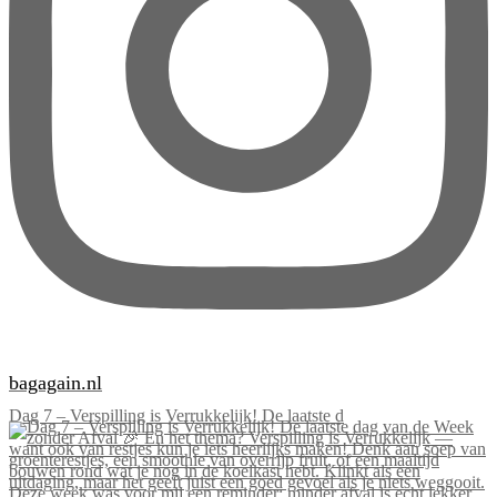
bagagain.nl
Dag 7 – Verspilling is Verrukkelijk! De laatste d