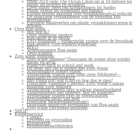
Sinds 2019 viste The Ocean Clean-up al 10 miljoen kg
plastic uit rivieren en oceanen!
Geen plastic meer om komkommers bij Jumbo
Plastic export uit Nederland aan banden
Europa bereikt akkoord over verpakkingsafval reductie
De duurzame verpakkingen van de toekomst zijn
herbruikbaar
Europese maatregelen om plastic verpakkingen terug te
dringen.
Over Bag-again
Wie ben ik?
Onze duurzame merken
Bag-again in de media
FAQ Breadbag – veelgestelde vragen over de broodzak
Bag-again® voor retailers/wholesale
MVO
Verkooppunten Bag-again
Onze klanten
Zero waste inspiratie
Zero waste summer! Duurzaam de zomer door zonder
plastic en afval.
Plasticvrij back to school and work
De beste tips om te starten met Zero Waste
Schoonmaken zonder plastic
Veelgestelde vragen over vaste zeep (blokzeep) –
duurzaam en palmolievrij
Mei Plasticvrij: wat is het en hoe doe je mee?
Duurzame Vaderdag Cadeaus: Zero Waste Cadeau
Inspiratie voor Mannen
Veelgestelde vragen over wasbaar maandverband
Tandenpoetsen met tabletjes, hoe en waarom?
Veelgestelde vragen over de bijenwasdoek
Persoonlijke blogs van Inge
Duurzame Moederdaginspiratie!
Duurzaam plasticvrij kerstpakket van Bag-again
Zero waste December-inspiratie
SHOP
Klantenservice
Contact
Levertijd en verzending
Retourneren
Betalingsmogelijkheden