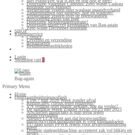
Mei Plasticvrij: wat is het en hoe doe je mee?
Duurzame Vaderdag Cadeaus: Zero Waste Cadeau
Inspiratie voor Mannen
Veelgestelde vragen over wasbaar maandverband
Tandenpoetsen met tabletjes, hoe en waarom?
Veelgestelde vragen over de bijenwasdoek
Persoonlijke blogs van Inge
Duurzame Moederdaginspiratie!
Duurzaam plasticvrij kerstpakket van Bag-again
Zero waste December-inspiratie
SHOP
Klantenservice
Contact
Levertijd en verzending
Retourneren
Betalingsmogelijkheden
Login
Shopping cart
0
Bag-again
Primary Menu
Home
Duurzaamheidsnieuwsflash
1 t/m 7 juni 2026 Week zonder afval
Repaircafés: cursus leren repareren?
VN verdrag over plastic geklapt, hoe nu verder?
De jaarlijkse Week Zonder Afval: 19-25 mei 2025
Afschaffen plastictaks is stap terug tegen
plasticvervuiling
Nieuwe LCA toont aan dat hoogwaardige
plasticrecycling noodzakelijk is voor klimaatdoelen
EU-raad keurt PPWR regels voor afvalvermindering
goed!
Droppie statiegeldmachine accepteert zak vol blikjes en
flesjes