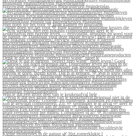
#zerowaste #duurzaamleven #bewustleven #minderplas
Hier doen we het voor 💚 Blije klanten én duurzame
Denk je dat je meteen “perfect zero waste” moet le
Wist je dat een groot deel van je keukenafval hele
Kleine momentjes in de natuur 🌿 Het zomerklokje l