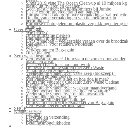
flesjes
Sinds 2019 viste The Ocean Clean-up al 10 miljoen kg
plastic uit rivieren en oceanen!
Geen plastic meer om komkommers bij Jumbo
Plastic export uit Nederland aan banden
Europa bereikt akkoord over verpakkingsafval reductie
De duurzame verpakkingen van de toekomst zijn
herbruikbaar
Europese maatregelen om plastic verpakkingen terug te
dringen.
Over Bag-again
Wie ben ik?
Onze duurzame merken
Bag-again in de media
FAQ Breadbag – veelgestelde vragen over de broodzak
Bag-again® voor retailers/wholesale
MVO
Verkooppunten Bag-again
Onze klanten
Zero waste inspiratie
Zero waste summer! Duurzaam de zomer door zonder
plastic en afval.
Plasticvrij back to school and work
De beste tips om te starten met Zero Waste
Schoonmaken zonder plastic
Veelgestelde vragen over vaste zeep (blokzeep) –
duurzaam en palmolievrij
Mei Plasticvrij: wat is het en hoe doe je mee?
Duurzame Vaderdag Cadeaus: Zero Waste Cadeau
Inspiratie voor Mannen
Veelgestelde vragen over wasbaar maandverband
Tandenpoetsen met tabletjes, hoe en waarom?
Veelgestelde vragen over de bijenwasdoek
Persoonlijke blogs van Inge
Duurzame Moederdaginspiratie!
Duurzaam plasticvrij kerstpakket van Bag-again
Zero waste December-inspiratie
SHOP
Klantenservice
Contact
Levertijd en verzending
Retourneren
Betalingsmogelijkheden