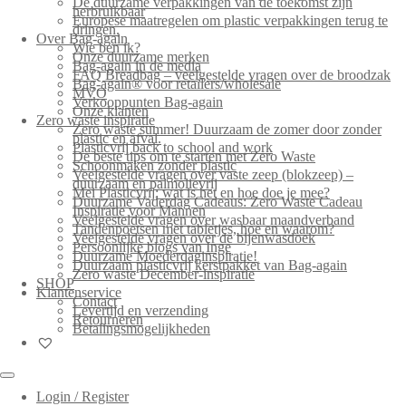
De duurzame verpakkingen van de toekomst zijn
herbruikbaar
Europese maatregelen om plastic verpakkingen terug te
dringen.
Over Bag-again
Wie ben ik?
Onze duurzame merken
Bag-again in de media
FAQ Breadbag – veelgestelde vragen over de broodzak
Bag-again® voor retailers/wholesale
MVO
Verkooppunten Bag-again
Onze klanten
Zero waste inspiratie
Zero waste summer! Duurzaam de zomer door zonder
plastic en afval.
Plasticvrij back to school and work
De beste tips om te starten met Zero Waste
Schoonmaken zonder plastic
Veelgestelde vragen over vaste zeep (blokzeep) –
duurzaam en palmolievrij
Mei Plasticvrij: wat is het en hoe doe je mee?
Duurzame Vaderdag Cadeaus: Zero Waste Cadeau
Inspiratie voor Mannen
Veelgestelde vragen over wasbaar maandverband
Tandenpoetsen met tabletjes, hoe en waarom?
Veelgestelde vragen over de bijenwasdoek
Persoonlijke blogs van Inge
Duurzame Moederdaginspiratie!
Duurzaam plasticvrij kerstpakket van Bag-again
Zero waste December-inspiratie
SHOP
Klantenservice
Contact
Levertijd en verzending
Retourneren
Betalingsmogelijkheden
Login / Register