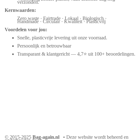
verzonden.
Kernwaarden:
Zero waste · Fairtrade · Lokaal · Biologisch ·
Handmade · Circulair · Kwaliteit · Plasticvrij
Voordelen voor jou:
Snelle, plasticvrije levering uit onze voorraad.
Persoonlijk en betrouwbaar
Transparant & klantgericht — 4,7⭐ uit 100+ beoordelingen.
© 2015-2025
Bag-again.nl
• Deze website wordt beheerd en