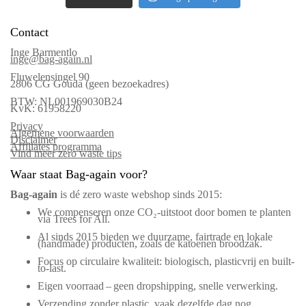
Contact
Inge Barmentlo
inge@bag-again.nl
Fluwelensingel 90
2806 CG Gouda (geen bezoekadres)
BTW: NL001969030B24
KvK: 61958220
Privacy
Algemene voorwaarden
Disclaimer
Affiliates programma
Vind meer zero waste tips
Waar staat Bag-again voor?
Bag‑again
is dé zero waste webshop sinds 2015:
We compenseren onze CO₂-uitstoot door bomen te planten
via Trees for All.
Al sinds 2015 bieden we duurzame, fairtrade en lokale
(handmade) producten, zoals de katoenen broodzak.
Focus op circulaire kwaliteit: biologisch, plasticvrij en built-
to-last.
Eigen voorraad – geen dropshipping, snelle verwerking.
Verzending zonder plastic, vaak dezelfde dag nog