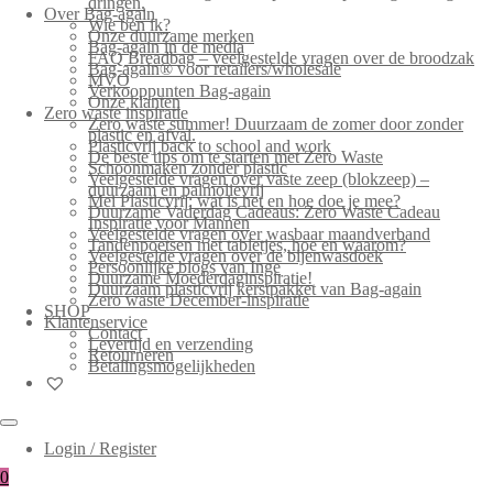
dringen.
Over Bag-again
Wie ben ik?
Onze duurzame merken
Bag-again in de media
FAQ Breadbag – veelgestelde vragen over de broodzak
Bag-again® voor retailers/wholesale
MVO
Verkooppunten Bag-again
Onze klanten
Zero waste inspiratie
Zero waste summer! Duurzaam de zomer door zonder
plastic en afval.
Plasticvrij back to school and work
De beste tips om te starten met Zero Waste
Schoonmaken zonder plastic
Veelgestelde vragen over vaste zeep (blokzeep) –
duurzaam en palmolievrij
Mei Plasticvrij: wat is het en hoe doe je mee?
Duurzame Vaderdag Cadeaus: Zero Waste Cadeau
Inspiratie voor Mannen
Veelgestelde vragen over wasbaar maandverband
Tandenpoetsen met tabletjes, hoe en waarom?
Veelgestelde vragen over de bijenwasdoek
Persoonlijke blogs van Inge
Duurzame Moederdaginspiratie!
Duurzaam plasticvrij kerstpakket van Bag-again
Zero waste December-inspiratie
SHOP
Klantenservice
Contact
Levertijd en verzending
Retourneren
Betalingsmogelijkheden
Login / Register
0