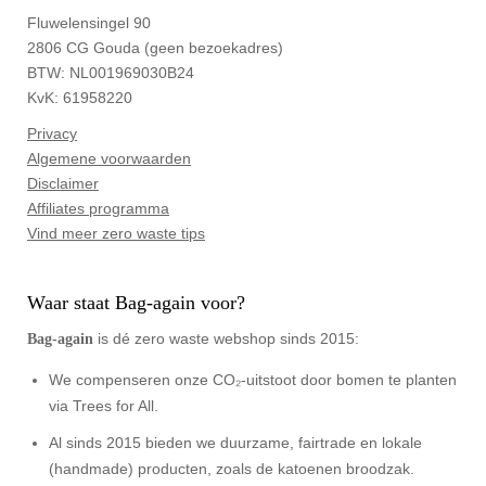
Fluwelensingel 90
2806 CG Gouda (geen bezoekadres)
BTW: NL001969030B24
KvK: 61958220
Privacy
Algemene voorwaarden
Disclaimer
Affiliates programma
Vind meer zero waste tips
Waar staat Bag-again voor?
is dé zero waste webshop sinds 2015:
Bag‑again
We compenseren onze CO₂-uitstoot door bomen te planten
via Trees for All.
Al sinds 2015 bieden we duurzame, fairtrade en lokale
(handmade) producten, zoals de katoenen broodzak.