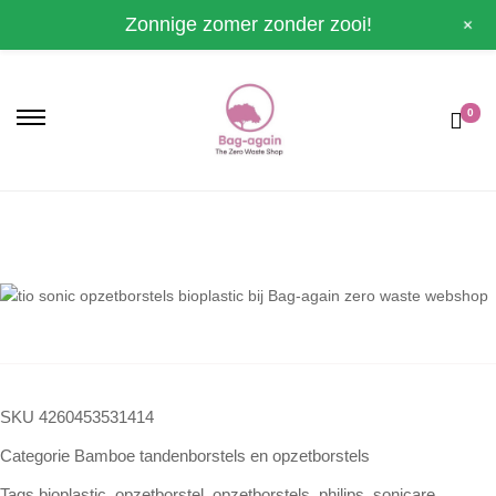
+
Zonnige zomer zonder zooi!
0
SKU
4260453531414
Categorie
Bamboe tandenborstels en opzetborstels
Tags
bioplastic
,
opzetborstel
,
opzetborstels
,
philips
,
sonicare
,