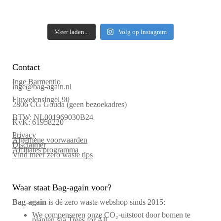
Meer laden...
Volg op Instagram
Contact
Inge Barmentlo
inge@bag-again.nl
Fluwelensingel 90
2806 CG Gouda (geen bezoekadres)
BTW: NL001969030B24
KvK: 61958220
Privacy
Algemene voorwaarden
Disclaimer
Affiliates programma
Vind meer zero waste tips
Waar staat Bag-again voor?
Bag‑again
is dé zero waste webshop sinds 2015:
We compenseren onze CO₂-uitstoot door bomen te
planten via Trees for All.