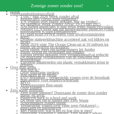
+
Zonnige zomer zonder zooi!
Home
Duurzaamheidsnieuwsflash
1 t/m 7 juni 2026 Week zonder afval
Repaircafés: cursus leren repareren?
VN verdrag over plastic geklapt, hoe nu verder?
De jaarlijkse Week Zonder Afval: 19-25 mei 2025
Afschaffen plastictaks is stap terug tegen plasticvervuiling
Nieuwe LCA toont aan dat hoogwaardige plasticrecycling
noodzakelijk is voor klimaatdoelen
EU-raad keurt PPWR regels voor afvalvermindering
goed!
Droppie statiegeldmachine accepteert zak vol blikjes en
flesjes
Sinds 2019 viste The Ocean Clean-up al 10 miljoen kg
plastic uit rivieren en oceanen!
Geen plastic meer om komkommers bij Jumbo
Plastic export uit Nederland aan banden
Europa bereikt akkoord over verpakkingsafval reductie
De duurzame verpakkingen van de toekomst zijn
herbruikbaar
Europese maatregelen om plastic verpakkingen terug te
dringen.
Over Bag-again
Wie ben ik?
Onze duurzame merken
Bag-again in de media
FAQ Breadbag – veelgestelde vragen over de broodzak
Bag-again® voor retailers/wholesale
MVO
Verkooppunten Bag-again
Onze klanten
Zero waste inspiratie
Zero waste summer! Duurzaam de zomer door zonder
plastic en afval.
Plasticvrij back to school and work
De beste tips om te starten met Zero Waste
Schoonmaken zonder plastic
Veelgestelde vragen over vaste zeep (blokzeep) –
duurzaam en palmolievrij
Mei Plasticvrij: wat is het en hoe doe je mee?
Duurzame Vaderdag Cadeaus: Zero Waste Cadeau