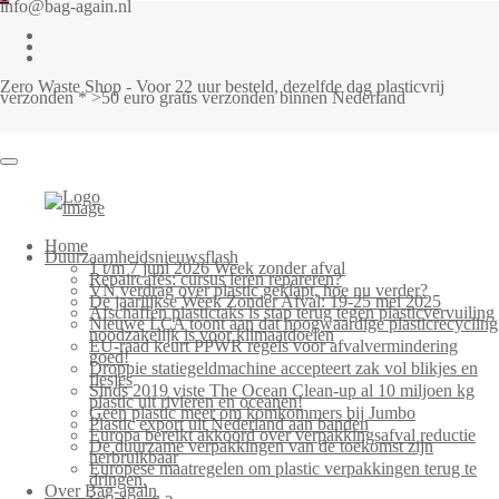
info@bag-again.nl
Zero Waste Shop - Voor 22 uur besteld, dezelfde dag plasticvrij
verzonden * >50 euro gratis verzonden binnen Nederland
Home
Duurzaamheidsnieuwsflash
1 t/m 7 juni 2026 Week zonder afval
Repaircafés: cursus leren repareren?
VN verdrag over plastic geklapt, hoe nu verder?
De jaarlijkse Week Zonder Afval: 19-25 mei 2025
Afschaffen plastictaks is stap terug tegen plasticvervuiling
Nieuwe LCA toont aan dat hoogwaardige plasticrecycling
noodzakelijk is voor klimaatdoelen
EU-raad keurt PPWR regels voor afvalvermindering
goed!
Droppie statiegeldmachine accepteert zak vol blikjes en
flesjes
Sinds 2019 viste The Ocean Clean-up al 10 miljoen kg
plastic uit rivieren en oceanen!
Geen plastic meer om komkommers bij Jumbo
Plastic export uit Nederland aan banden
Europa bereikt akkoord over verpakkingsafval reductie
De duurzame verpakkingen van de toekomst zijn
herbruikbaar
Europese maatregelen om plastic verpakkingen terug te
dringen.
Over Bag-again