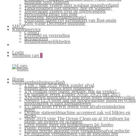
Inspiratie voor Mannen
Veelgestelde vragen over wasbaar maandverband
Tandenpoetsen met tabletjes, hoe en waarom?
Veelgestelde vragen over de bijenwasdoek
Persoonlijke blogs van Inge
Duurzame Moederdaginspiratie!
Duurzaam plasticvrij kerstpakket van Bag-again
Zero waste December-inspiratie
SHOP
Klantenservice
Contact
Levertijd en verzending
Retourneren
Betalingsmogelijkheden
Login
Shopping cart
0
Home
Duurzaamheidsnieuwsflash
1 t/m 7 juni 2026 Week zonder afval
Repaircafés: cursus leren repareren?
VN verdrag over plastic geklapt, hoe nu verder?
De jaarlijkse Week Zonder Afval: 19-25 mei 2025
Afschaffen plastictaks is stap terug tegen plasticvervuiling
Nieuwe LCA toont aan dat hoogwaardige plasticrecycling
noodzakelijk is voor klimaatdoelen
EU-raad keurt PPWR regels voor afvalvermindering
goed!
Droppie statiegeldmachine accepteert zak vol blikjes en
flesjes
Sinds 2019 viste The Ocean Clean-up al 10 miljoen kg
plastic uit rivieren en oceanen!
Geen plastic meer om komkommers bij Jumbo
Plastic export uit Nederland aan banden
Europa bereikt akkoord over verpakkingsafval reductie
De duurzame verpakkingen van de toekomst zijn