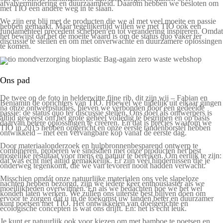
afvalvermindering en duurzaamheid. Daarom hebben we besloten om
met TIO een andere weg in te slaan.
We zijn erg blij met de producten die we al met veel moeite en passie
hebben gemaakt. Maar tegelijkertijd willen we met TIO ook een
fundamenteel precedent scheppen en tot verandering inspireren. Omdat
het bewijst dat het de moeite waard is om de status quo vaker ter
discussie te stellen en om met onverwachte en duurzamere oplossingen
te komen.
Ons pad
De twee op de foto in helderwitte fijne rib, dit zijn wij – Fabian en
Benjamin de oprichters van TIO. Hoewel we tijdelijk uit elkaar gingen
na onze ontwerpstudies, bleven we verbonden door een gedeelde
passie: de status quo ter discussie stellen. Ons doel als ontwerpers is
altijd geweest om het grote geheel volledig te begrijpen en op basis
daarvan betere oplossingen te creëren. En dat is precies waarom we
TIO in 2015 hebben opgericht en onze eerste tandenborstel hebben
ontwikkeld – met een vervangbare kop vanaf de eerste dag.
Door materiaalonderzoek en hulpbronnenbesparend ontwerp te
combineren, proberen we sindsdien met onze producten het best
mogelijke resultaat voor mens en natuur te bereiken. Om eerlijk te zijn:
dat was echt niet altijd gemakkelijk. Er zijn veel hindernissen die je
onderweg tegenkomt, die we van tevoren nooit hadden verwacht.
Misschien omdát onze natuurlijke materialen ons vele slapeloze
nachten hebben bezorgd, zijn we iedere keer enthousiaster als we
moeilijkheden overwinnen. En als we bedachten hoe we het wel
konden laten werken. We zullen ons uiterste best blijven doen om
ervoor te zorgen dat u in de toekomst uw tanden beter en duurzamer
kunt poetsen met TIO. Het ontwikkelen van doelgerichte en
ecologische concepten is wat ons drijft. En: het is echt leuk.
Je kunt er natuurlijk ook voor kiezen om met bamboe te poetsen en