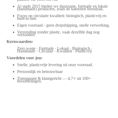
Al sinds 2015 bieden we duurzame, fairtrade en lokale
(handmade) producten, zoals de katoenen broodzak.
Focus op circulaire kwaliteit: biologisch, plasticvrij en
built-to-last.
Eigen voorraad – geen dropshipping, snelle verwerking.
Verzending zonder plastic, vaak dezelfde dag nog
verzonden.
Kernwaarden:
Zero waste · Fairtrade · Lokaal · Biologisch ·
Handmade · Circulair · Kwaliteit · Plasticvrij
Voordelen voor jou:
Snelle, plasticvrije levering uit onze voorraad.
Persoonlijk en betrouwbaar
Transparant & klantgericht — 4,7⭐ uit 100+
beoordelingen.