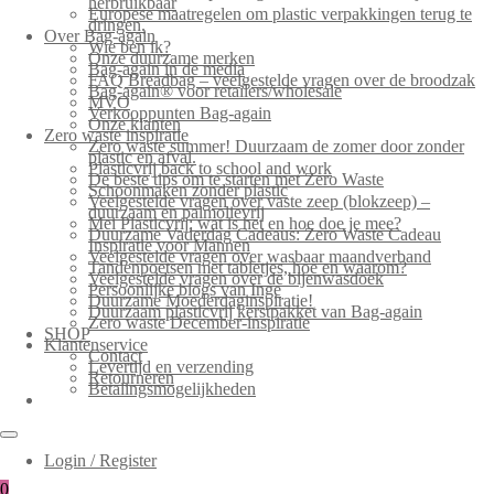
herbruikbaar
Europese maatregelen om plastic verpakkingen terug te
dringen.
Over Bag-again
Wie ben ik?
Onze duurzame merken
Bag-again in de media
FAQ Breadbag – veelgestelde vragen over de broodzak
Bag-again® voor retailers/wholesale
MVO
Verkooppunten Bag-again
Onze klanten
Zero waste inspiratie
Zero waste summer! Duurzaam de zomer door zonder
plastic en afval.
Plasticvrij back to school and work
De beste tips om te starten met Zero Waste
Schoonmaken zonder plastic
Veelgestelde vragen over vaste zeep (blokzeep) –
duurzaam en palmolievrij
Mei Plasticvrij: wat is het en hoe doe je mee?
Duurzame Vaderdag Cadeaus: Zero Waste Cadeau
Inspiratie voor Mannen
Veelgestelde vragen over wasbaar maandverband
Tandenpoetsen met tabletjes, hoe en waarom?
Veelgestelde vragen over de bijenwasdoek
Persoonlijke blogs van Inge
Duurzame Moederdaginspiratie!
Duurzaam plasticvrij kerstpakket van Bag-again
Zero waste December-inspiratie
SHOP
Klantenservice
Contact
Levertijd en verzending
Retourneren
Betalingsmogelijkheden
Login / Register
0