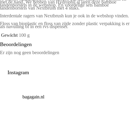
met de hand. We hebben van Hydrophil al jaren deze
bamboe
tandenborstels
in de webshop. En
voordelige sets bamboe
tandenborstels van Nextbrush
met 4 stuks.
Interdentale ragers van Nextbrush
kun je ook in de webshop vinden.
Floss van bioplastic
en
floss van zijde
zonder plastic verpakking is er
als
navulling
of in een rvs dispenser.
Gewicht
100 g
Beoordelingen
Er zijn nog geen beoordelingen
Instagram
bagagain.nl