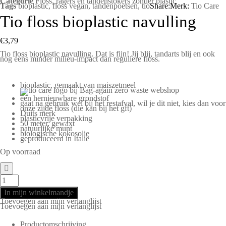
Categorie
Floss, ragers en tandenstokers zonder plastic
Tags
bioplastic
,
floss vegan
,
tandenpoetsen
,
tio
Share:
Merk:
Tio Care
Tio floss bioplastic navulling
€
3,79
Tio floss bioplastic navulling. Dat is fijn! Jij blij, tandarts blij en ook
nog eens minder milieu-impact dan reguliere floss.
bioplastic, gemaakt van maiszetmeel
een hernieuwbare grondstof
gaat na gebruik wel bij het restafval, wil je dit niet, kies dan voor
onze
zijde floss
(die kan bij het gft)
Duits merk
plasticvrije verpakking
50 meter, gewaxt
natuurlijke munt
biologische kokosolie
geproduceerd in Italië
Op voorraad
In mijn winkelmandje
Toevoegen aan mijn verlanglijst
Toevoegen aan mijn verlanglijst
Productomschrijving