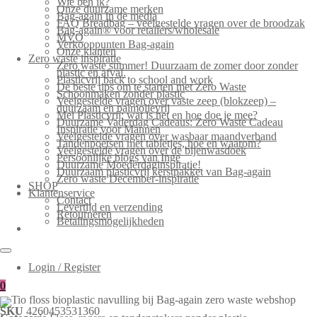
Wie ben ik?
Onze duurzame merken
Bag-again in de media
FAQ Breadbag – veelgestelde vragen over de broodzak
Bag-again® voor retailers/wholesale
MVO
Verkooppunten Bag-again
Onze klanten
Zero waste inspiratie
Zero waste summer! Duurzaam de zomer door zonder
plastic en afval.
Plasticvrij back to school and work
De beste tips om te starten met Zero Waste
Schoonmaken zonder plastic
Veelgestelde vragen over vaste zeep (blokzeep) –
duurzaam en palmolievrij
Mei Plasticvrij: wat is het en hoe doe je mee?
Duurzame Vaderdag Cadeaus: Zero Waste Cadeau
Inspiratie voor Mannen
Veelgestelde vragen over wasbaar maandverband
Tandenpoetsen met tabletjes, hoe en waarom?
Veelgestelde vragen over de bijenwasdoek
Persoonlijke blogs van Inge
Duurzame Moederdaginspiratie!
Duurzaam plasticvrij kerstpakket van Bag-again
Zero waste December-inspiratie
SHOP
Klantenservice
Contact
Levertijd en verzending
Retourneren
Betalingsmogelijkheden
Login / Register
0
SKU
4260453531360