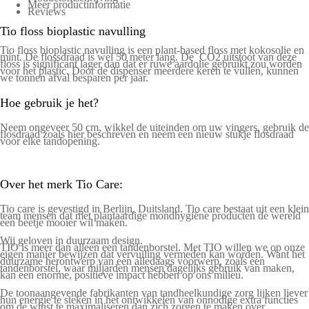
Meer productinformatie
Reviews
Tio floss bioplastic navulling
Tio floss bioplastic navulling is een plant-based floss met kokosolie en
mint. De flossdraad is wel 50 meter lang. De CO2 uitstoot van deze
floss is significant lager dan dat er ruwe aardolie gebruikt zou worden
voor het plastic. Door de dispenser meerdere keren te vullen, kunnen
we tonnen afval besparen per jaar.
Hoe gebruik je het?
Neem ongeveer 50 cm, wikkel de uiteinden om uw vingers, gebruik de
flosdraad zoals hier beschreven en neem een nieuw stukje flosdraad
voor elke tandopening.
Over het merk Tio Care:
Tio care is gevestigd in Berlijn, Duitsland. Tio care bestaat uit een klein
team mensen dat met plantaardige mondhygiëne producten de wereld
een beetje mooier wil maken.
Wij geloven in duurzaam design.
TIO is meer dan alleen een tandenborstel. Met TIO willen we op onze
eigen manier bewijzen dat vervuiling vermeden kan worden. Want het
duurzame herontwerp van een alledaags voorwerp, zoals een
tandenborstel, waar miljarden mensen dagelijks gebruik van maken,
kan een enorme, positieve impact hebben op ons milieu.
De toonaangevende fabrikanten van tandheelkundige zorg lijken liever
hun energie te steken in het ontwikkelen van onnodige extra functies
om de winst te maximaliseren dan zich zorgen te maken over