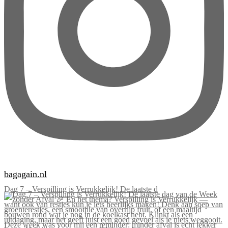
bagagain.nl
Dag 7 – Verspilling is Verrukkelijk! De laatste d