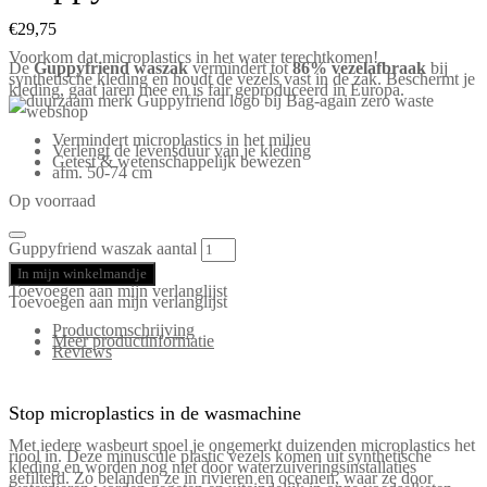
€
29,75
Voorkom dat microplastics in het water terechtkomen!
De
Guppyfriend waszak
vermindert tot
86% vezelafbraak
bij
synthetische kleding en houdt de vezels vast in de zak. Beschermt je
kleding, gaat jaren mee en is fair geproduceerd in Europa.
Vermindert microplastics in het milieu
Verlengt de levensduur van je kleding
Getest & wetenschappelijk bewezen
afm. 50-74 cm
Op voorraad
Guppyfriend waszak aantal
In mijn winkelmandje
Toevoegen aan mijn verlanglijst
Toevoegen aan mijn verlanglijst
Productomschrijving
Meer productinformatie
Reviews
Stop microplastics in de wasmachine
Met iedere wasbeurt spoel je ongemerkt duizenden microplastics het
riool in. Deze minuscule plastic vezels komen uit synthetische
kleding en worden nog niet door waterzuiveringsinstallaties
gefilterd. Zo belanden ze in rivieren en oceanen, waar ze door