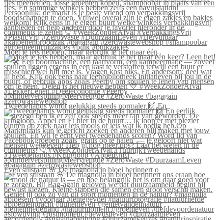
Moet je iets hebben, maar gebruik je het maar één
Tweedehands wordt gelukkig steeds normaler 🙌 En
Even stilstaan 🌸 De magnolia in bloei herinnert o