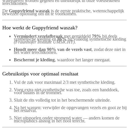
waterdieren worden gegeten en uiteindelijk in onze voedselketen
terechtkomen.
De
Guppyfriend waszak
is de eerste praktische, wetenschappelijk
bewezen oplossing om dit te voorkomen.
Hoe werkt de Guppyfriend waszak?
Vermindert vezelafbraak
met gemiddeld
79%
bij deels
synthetische kleding en
86%
bij volledig synthetische kleding
(Fraunhofer Institute UMSICHT)
.
Houdt meer dan 90% van de vezels vast
, zodat deze niet in
het water terechtkomen.
Beschermt je kleding
, waardoor het langer meegaat.
Gebruikstips voor optimaal resultaat
Vul de zak voor maximaal 2/3 met synthetische kleding.
Voeg extra niet-synthetische was toe, zoals een handdoek,
voor balans in de trommel.
Sluit de rits volledig tot in het beschermende uiteinde.
Na het wassen: verwijder de opgevangen vezels en gooi ze bij
het restafval.
Niet uitspoelen onder stromend water — anders komen de
microplastics alsnog in het riool terecht.