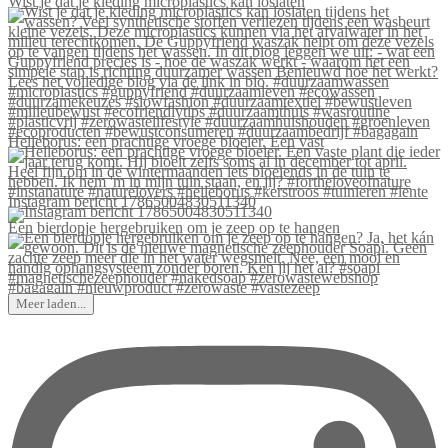
Wist je dat je kleding microplastics kan loslaten
Helleborus: een prachtige vroege bloeier. Een vast
Instagram bericht 17865004830511340
Een bierdopje hergebruiken om je zeep op te hangen
Meer laden...