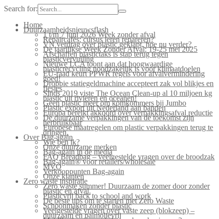
Search for:
Home
Duurzaamheidsnieuwsflash
1 t/m 7 juni 2026 Week zonder afval
Repaircafés: cursus leren repareren?
VN verdrag over plastic geklapt, hoe nu verder?
De jaarlijkse Week Zonder Afval: 19-25 mei 2025
Afschaffen plastictaks is stap terug tegen
plasticvervuiling
Nieuwe LCA toont aan dat hoogwaardige
plasticrecycling noodzakelijk is voor klimaatdoelen
EU-raad keurt PPWR regels voor afvalvermindering
goed!
Droppie statiegeldmachine accepteert zak vol blikjes en
flesjes
Sinds 2019 viste The Ocean Clean-up al 10 miljoen kg
plastic uit rivieren en oceanen!
Geen plastic meer om komkommers bij Jumbo
Plastic export uit Nederland aan banden
Europa bereikt akkoord over verpakkingsafval reductie
De duurzame verpakkingen van de toekomst zijn
herbruikbaar
Europese maatregelen om plastic verpakkingen terug te
dringen.
Over Bag-again
Wie ben ik?
Onze duurzame merken
Bag-again in de media
FAQ Breadbag – veelgestelde vragen over de broodzak
Bag-again® voor retailers/wholesale
MVO
Verkooppunten Bag-again
Onze klanten
Zero waste inspiratie
Zero waste summer! Duurzaam de zomer door zonder
plastic en afval.
Plasticvrij back to school and work
De beste tips om te starten met Zero Waste
Schoonmaken zonder plastic
Veelgestelde vragen over vaste zeep (blokzeep) –
duurzaam en palmolievrij