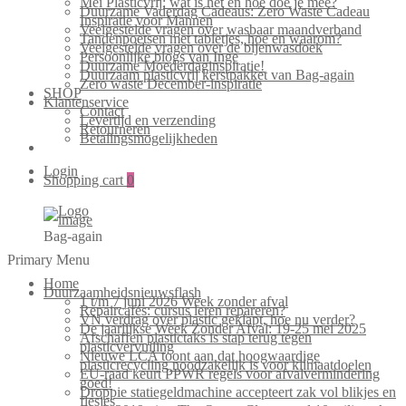
Mei Plasticvrij: wat is het en hoe doe je mee?
Duurzame Vaderdag Cadeaus: Zero Waste Cadeau
Inspiratie voor Mannen
Veelgestelde vragen over wasbaar maandverband
Tandenpoetsen met tabletjes, hoe en waarom?
Veelgestelde vragen over de bijenwasdoek
Persoonlijke blogs van Inge
Duurzame Moederdaginspiratie!
Duurzaam plasticvrij kerstpakket van Bag-again
Zero waste December-inspiratie
SHOP
Klantenservice
Contact
Levertijd en verzending
Retourneren
Betalingsmogelijkheden
Login
Shopping cart
0
Bag-again
Primary Menu
Home
Duurzaamheidsnieuwsflash
1 t/m 7 juni 2026 Week zonder afval
Repaircafés: cursus leren repareren?
VN verdrag over plastic geklapt, hoe nu verder?
De jaarlijkse Week Zonder Afval: 19-25 mei 2025
Afschaffen plastictaks is stap terug tegen
plasticvervuiling
Nieuwe LCA toont aan dat hoogwaardige
plasticrecycling noodzakelijk is voor klimaatdoelen
EU-raad keurt PPWR regels voor afvalvermindering
goed!
Droppie statiegeldmachine accepteert zak vol blikjes en
flesjes