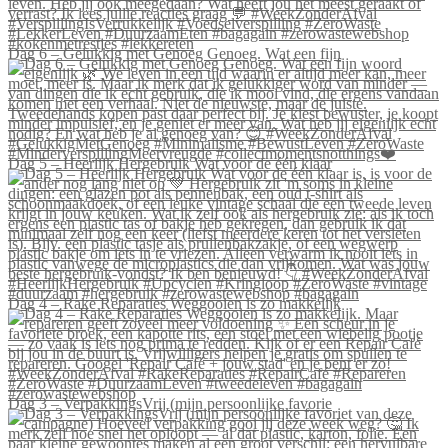
Dag 6 – Gelukkig met Genoeg Genoeg. Wat een fijn
Dag 5 – Heerlijk Hergebruik Wat voor de één klaar
Dag 4 – Rake Reparaties Weggooien is zo makkelijk
Dag 3 – VerpakkingsVrij (mijn persoonlijke favorie