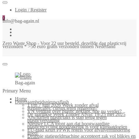
Login / Register
0
info@bag-again.nl
Zero Waste Shop - Voor 22 uur besteld, dezelfde dag plasticvrij
verzonden * >50 euro gratis verzonden binnen Nederland
Bag-again
Primary Menu
Home
Duurzaamheidsnieuwsflash
1 t/m 7 juni 2026 Week zonder afval
Repaircafés: cursus leren repareren?
VN verdrag over plastic geklapt, hoe nu verder?
De jaarlijkse Week Zonder Afval: 19-25 mei 2025
Afschaffen plastictaks is stap terug tegen
plasticvervuiling
Nieuwe LCA toont aan dat hoogwaardige
plasticrecycling noodzakelijk is voor klimaatdoelen
EU-raad keurt PPWR regels voor afvalvermindering
goed!
Droppie statiegeldmachine accepteert zak vol blikjes en