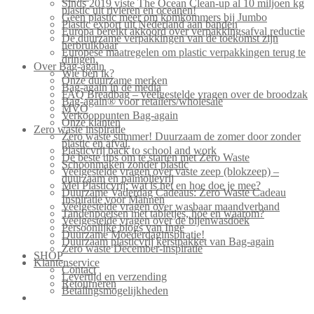
Sinds 2019 viste The Ocean Clean-up al 10 miljoen kg
plastic uit rivieren en oceanen!
Geen plastic meer om komkommers bij Jumbo
Plastic export uit Nederland aan banden
Europa bereikt akkoord over verpakkingsafval reductie
De duurzame verpakkingen van de toekomst zijn
herbruikbaar
Europese maatregelen om plastic verpakkingen terug te
dringen.
Over Bag-again
Wie ben ik?
Onze duurzame merken
Bag-again in de media
FAQ Breadbag – veelgestelde vragen over de broodzak
Bag-again® voor retailers/wholesale
MVO
Verkooppunten Bag-again
Onze klanten
Zero waste inspiratie
Zero waste summer! Duurzaam de zomer door zonder
plastic en afval.
Plasticvrij back to school and work
De beste tips om te starten met Zero Waste
Schoonmaken zonder plastic
Veelgestelde vragen over vaste zeep (blokzeep) –
duurzaam en palmolievrij
Mei Plasticvrij: wat is het en hoe doe je mee?
Duurzame Vaderdag Cadeaus: Zero Waste Cadeau
Inspiratie voor Mannen
Veelgestelde vragen over wasbaar maandverband
Tandenpoetsen met tabletjes, hoe en waarom?
Veelgestelde vragen over de bijenwasdoek
Persoonlijke blogs van Inge
Duurzame Moederdaginspiratie!
Duurzaam plasticvrij kerstpakket van Bag-again
Zero waste December-inspiratie
SHOP
Klantenservice
Contact
Levertijd en verzending
Retourneren
Betalingsmogelijkheden