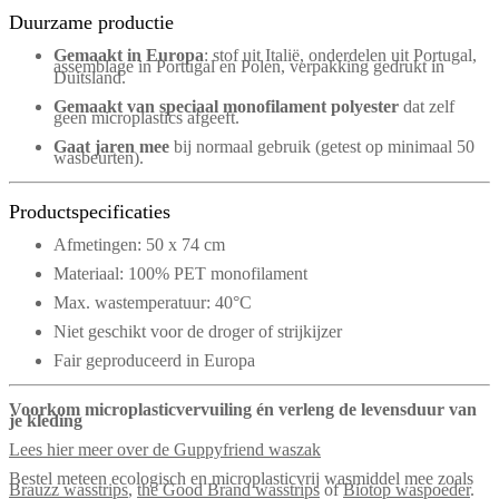
Duurzame productie
Gemaakt in Europa
: stof uit Italië, onderdelen uit Portugal,
assemblage in Portugal en Polen, verpakking gedrukt in
Duitsland.
Gemaakt van speciaal monofilament polyester
dat zelf
geen microplastics afgeeft.
Gaat jaren mee
bij normaal gebruik (getest op minimaal 50
wasbeurten).
Productspecificaties
Afmetingen: 50 x 74 cm
Materiaal: 100% PET monofilament
Max. wastemperatuur: 40°C
Niet geschikt voor de droger of strijkijzer
Fair geproduceerd in Europa
Voorkom microplasticvervuiling én verleng de levensduur van
je kleding
Lees hier meer over de Guppyfriend waszak
Bestel meteen ecologisch en microplasticvrij wasmiddel mee zoals
Brauzz wasstrips
,
the Good Brand wasstrips
of
Biotop waspoeder
.