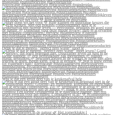
#zerowaste #duurzaamleven #bewustleven #minderplas
Hier doen we het voor 💚 Blije klanten én duurzame
Denk je dat je meteen “perfect zero waste” moet le
Wist je dat een groot deel van je keukenafval hele
Kleine momentjes in de natuur 🌿 Het zomerklokje l