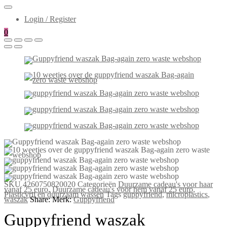
Login / Register
0
SKU
4260750820020
Categorieën
Duurzame cadeau's voor haar
vanaf 25 euro
,
Duurzame cadeau's voor hem vanaf 25 euro
,
Plasticvrij en duurzaam wassen
Tags
guppyfriend
,
microplastics
,
waszak
Share:
Merk:
Guppyfriend
Guppyfriend waszak