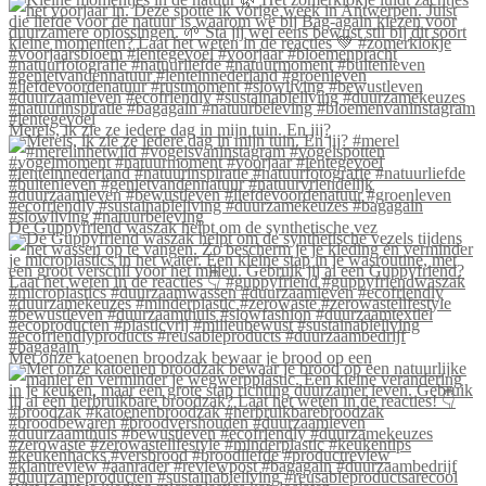
Merels, ik zie ze iedere dag in mijn tuin. En jij?
De Guppyfriend waszak helpt om de synthetische vez
Met onze katoenen broodzak bewaar je brood op een