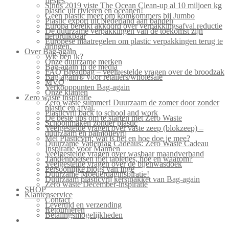
flesjes
Sinds 2019 viste The Ocean Clean-up al 10 miljoen kg
plastic uit rivieren en oceanen!
Geen plastic meer om komkommers bij Jumbo
Plastic export uit Nederland aan banden
Europa bereikt akkoord over verpakkingsafval reductie
De duurzame verpakkingen van de toekomst zijn
herbruikbaar
Europese maatregelen om plastic verpakkingen terug te
dringen.
Over Bag-again
Wie ben ik?
Onze duurzame merken
Bag-again in de media
FAQ Breadbag – veelgestelde vragen over de broodzak
Bag-again® voor retailers/wholesale
MVO
Verkooppunten Bag-again
Onze klanten
Zero waste inspiratie
Zero waste summer! Duurzaam de zomer door zonder
plastic en afval.
Plasticvrij back to school and work
De beste tips om te starten met Zero Waste
Schoonmaken zonder plastic
Veelgestelde vragen over vaste zeep (blokzeep) –
duurzaam en palmolievrij
Mei Plasticvrij: wat is het en hoe doe je mee?
Duurzame Vaderdag Cadeaus: Zero Waste Cadeau
Inspiratie voor Mannen
Veelgestelde vragen over wasbaar maandverband
Tandenpoetsen met tabletjes, hoe en waarom?
Veelgestelde vragen over de bijenwasdoek
Persoonlijke blogs van Inge
Duurzame Moederdaginspiratie!
Duurzaam plasticvrij kerstpakket van Bag-again
Zero waste December-inspiratie
SHOP
Klantenservice
Contact
Levertijd en verzending
Retourneren
Betalingsmogelijkheden