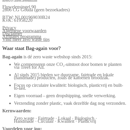
Fluwelensingel 90
2806 CG Gouda (geen bezoekadres)
BTW: NL001969030B24
KvK: 61958220
Privacy
Algemene voorwaarden
Disclaimer
Affiliates programma
Vind meer zero waste tips
Waar staat Bag-again voor?
Bag‑again
is dé zero waste webshop sinds 2015:
We compenseren onze CO₂-uitstoot door bomen te planten
via Trees for All.
Al sinds 2015 bieden we duurzame, fairtrade en lokale
(handmade) producten, zoals de katoenen broodzak.
Focus op circulaire kwaliteit: biologisch, plasticvrij en built-
to-last.
Eigen voorraad – geen dropshipping, snelle verwerking.
Verzending zonder plastic, vaak dezelfde dag nog verzonden.
Kernwaarden:
Zero waste · Fairtrade · Lokaal · Biologisch ·
Handmade · Circulair · Kwaliteit · Plasticvrij
Voordelen voor jou: