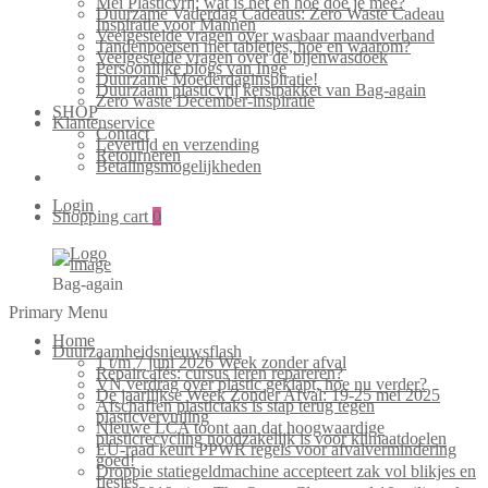
Mei Plasticvrij: wat is het en hoe doe je mee?
Duurzame Vaderdag Cadeaus: Zero Waste Cadeau
Inspiratie voor Mannen
Veelgestelde vragen over wasbaar maandverband
Tandenpoetsen met tabletjes, hoe en waarom?
Veelgestelde vragen over de bijenwasdoek
Persoonlijke blogs van Inge
Duurzame Moederdaginspiratie!
Duurzaam plasticvrij kerstpakket van Bag-again
Zero waste December-inspiratie
SHOP
Klantenservice
Contact
Levertijd en verzending
Retourneren
Betalingsmogelijkheden
Login
Shopping cart
0
Bag-again
Primary Menu
Home
Duurzaamheidsnieuwsflash
1 t/m 7 juni 2026 Week zonder afval
Repaircafés: cursus leren repareren?
VN verdrag over plastic geklapt, hoe nu verder?
De jaarlijkse Week Zonder Afval: 19-25 mei 2025
Afschaffen plastictaks is stap terug tegen
plasticvervuiling
Nieuwe LCA toont aan dat hoogwaardige
plasticrecycling noodzakelijk is voor klimaatdoelen
EU-raad keurt PPWR regels voor afvalvermindering
goed!
Droppie statiegeldmachine accepteert zak vol blikjes en
flesjes