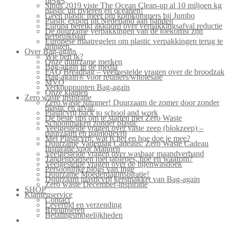
flesjes
Sinds 2019 viste The Ocean Clean-up al 10 miljoen kg
plastic uit rivieren en oceanen!
Geen plastic meer om komkommers bij Jumbo
Plastic export uit Nederland aan banden
Europa bereikt akkoord over verpakkingsafval reductie
De duurzame verpakkingen van de toekomst zijn
herbruikbaar
Europese maatregelen om plastic verpakkingen terug te
dringen.
Over Bag-again
Wie ben ik?
Onze duurzame merken
Bag-again in de media
FAQ Breadbag – veelgestelde vragen over de broodzak
Bag-again® voor retailers/wholesale
MVO
Verkooppunten Bag-again
Onze klanten
Zero waste inspiratie
Zero waste summer! Duurzaam de zomer door zonder
plastic en afval.
Plasticvrij back to school and work
De beste tips om te starten met Zero Waste
Schoonmaken zonder plastic
Veelgestelde vragen over vaste zeep (blokzeep) –
duurzaam en palmolievrij
Mei Plasticvrij: wat is het en hoe doe je mee?
Duurzame Vaderdag Cadeaus: Zero Waste Cadeau
Inspiratie voor Mannen
Veelgestelde vragen over wasbaar maandverband
Tandenpoetsen met tabletjes, hoe en waarom?
Veelgestelde vragen over de bijenwasdoek
Persoonlijke blogs van Inge
Duurzame Moederdaginspiratie!
Duurzaam plasticvrij kerstpakket van Bag-again
Zero waste December-inspiratie
SHOP
Klantenservice
Contact
Levertijd en verzending
Retourneren
Betalingsmogelijkheden