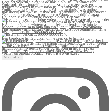
Helleborus: een prachtige vroege bloeier. Een vast
Instagram bericht 17865004830511340
Een bierdopje hergebruiken om je zeep op te hangen
Meer laden...