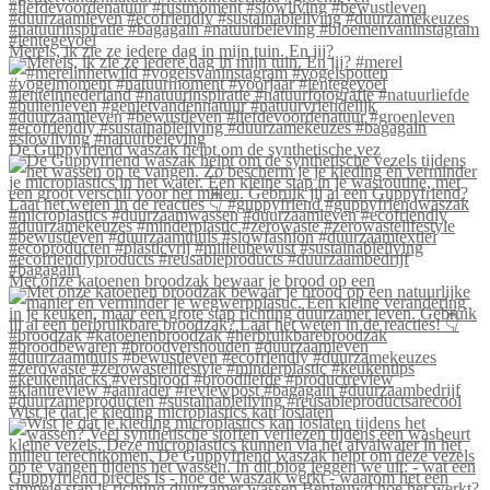
Merels, ik zie ze iedere dag in mijn tuin. En jij?
De Guppyfriend waszak helpt om de synthetische vez
Met onze katoenen broodzak bewaar je brood op een
Wist je dat je kleding microplastics kan loslaten