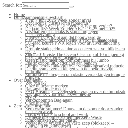
Search for:
Home
Duurzaamheidsnieuwsflash
1 t/m 7 juni 2026 Week zonder afval
Repaircafés: cursus leren repareren?
VN verdrag over plastic geklapt, hoe nu verder?
De jaarlijkse Week Zonder Afval: 19-25 mei 2025
Afschaffen plastictaks is stap terug tegen
plasticvervuiling
Nieuwe LCA toont aan dat hoogwaardige
plasticrecycling noodzakelijk is voor klimaatdoelen
EU-raad keurt PPWR regels voor afvalvermindering
goed!
Droppie statiegeldmachine accepteert zak vol blikjes en
flesjes
Sinds 2019 viste The Ocean Clean-up al 10 miljoen kg
plastic uit rivieren en oceanen!
Geen plastic meer om komkommers bij Jumbo
Plastic export uit Nederland aan banden
Europa bereikt akkoord over verpakkingsafval reductie
De duurzame verpakkingen van de toekomst zijn
herbruikbaar
Europese maatregelen om plastic verpakkingen terug te
dringen.
Over Bag-again
Wie ben ik?
Onze duurzame merken
Bag-again in de media
FAQ Breadbag – veelgestelde vragen over de broodzak
Bag-again® voor retailers/wholesale
MVO
Verkooppunten Bag-again
Onze klanten
Zero waste inspiratie
Zero waste summer! Duurzaam de zomer door zonder
plastic en afval.
Plasticvrij back to school and work
De beste tips om te starten met Zero Waste
Schoonmaken zonder plastic
Veelgestelde vragen over vaste zeep (blokzeep) –
duurzaam en palmolievrij