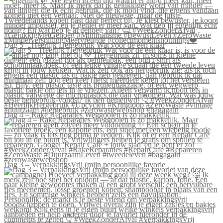
Dag 5 – Heerlijk Hergebruik Wat voor de één klaar
Dag 4 – Rake Reparaties Weggooien is zo makkelijk
Dag 3 – VerpakkingsVrij (mijn persoonlijke favorie