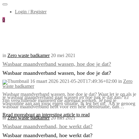
Login / Register
0
in
Zero waste badkamer
20 mei 2021
Wasbaar maandverband wassen, hoe doe je dat?
Wasbaar maandverband wassen, hoe doe je dat?
16 maart 2026
2021-05-20T17:49:36+02:00
in
Zero
waste badkamer
Wasbaar maandverband wassen, hoe doe je dat? Waar let je op als je
je wasbaar maandverband gaat wassen en hoe pak je dat aan? Er
zijn verschillende manieren die allemaal werken. Je past je
wasroutine aan aan jouw eigen situatie. Ik leg het uit: Als je genoeg
wasbaar maandverband hebt voor een hele menstruatie, dan…
Read more
about an interesting article to read
in
Zero waste badkamer
20 mei 2021
Wasbaar maandverband, hoe werkt dat?
Wasbaar maandverband, hoe werkt dat?