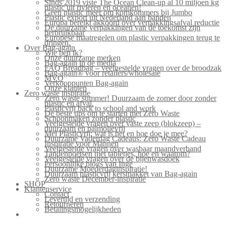
Sinds 2019 viste The Ocean Clean-up al 10 miljoen kg
plastic uit rivieren en oceanen!
Geen plastic meer om komkommers bij Jumbo
Plastic export uit Nederland aan banden
Europa bereikt akkoord over verpakkingsafval reductie
De duurzame verpakkingen van de toekomst zijn
herbruikbaar
Europese maatregelen om plastic verpakkingen terug te
dringen.
Over Bag-again
Wie ben ik?
Onze duurzame merken
Bag-again in de media
FAQ Breadbag – veelgestelde vragen over de broodzak
Bag-again® voor retailers/wholesale
MVO
Verkooppunten Bag-again
Onze klanten
Zero waste inspiratie
Zero waste summer! Duurzaam de zomer door zonder
plastic en afval.
Plasticvrij back to school and work
De beste tips om te starten met Zero Waste
Schoonmaken zonder plastic
Veelgestelde vragen over vaste zeep (blokzeep) –
duurzaam en palmolievrij
Mei Plasticvrij: wat is het en hoe doe je mee?
Duurzame Vaderdag Cadeaus: Zero Waste Cadeau
Inspiratie voor Mannen
Veelgestelde vragen over wasbaar maandverband
Tandenpoetsen met tabletjes, hoe en waarom?
Veelgestelde vragen over de bijenwasdoek
Persoonlijke blogs van Inge
Duurzame Moederdaginspiratie!
Duurzaam plasticvrij kerstpakket van Bag-again
Zero waste December-inspiratie
SHOP
Klantenservice
Contact
Levertijd en verzending
Retourneren
Betalingsmogelijkheden