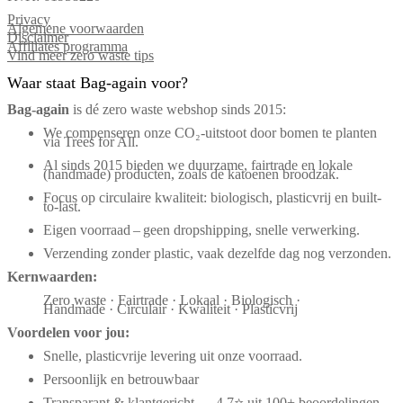
Privacy
Algemene voorwaarden
Disclaimer
Affiliates programma
Vind meer zero waste tips
Waar staat Bag-again voor?
Bag‑again
is dé zero waste webshop sinds 2015:
We compenseren onze CO₂-uitstoot door bomen te planten
via Trees for All.
Al sinds 2015 bieden we duurzame, fairtrade en lokale
(handmade) producten, zoals de katoenen broodzak.
Focus op circulaire kwaliteit: biologisch, plasticvrij en built-
to-last.
Eigen voorraad – geen dropshipping, snelle verwerking.
Verzending zonder plastic, vaak dezelfde dag nog verzonden.
Kernwaarden:
Zero waste · Fairtrade · Lokaal · Biologisch ·
Handmade · Circulair · Kwaliteit · Plasticvrij
Voordelen voor jou:
Snelle, plasticvrije levering uit onze voorraad.
Persoonlijk en betrouwbaar
Transparant & klantgericht — 4,7⭐ uit 100+ beoordelingen.