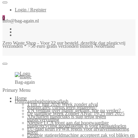
Login / Register
0
info@bag-again.nl
Zero Waste Shop - Voor 22 uur besteld, dezelfde dag plasticvrij
verzonden * >50 euro gratis verzonden binnen Nederland
Bag-again
Primary Menu
Home
Duurzaamheidsnieuwsflash
1 t/m 7 juni 2026 Week zonder afval
Repaircafés: cursus leren repareren?
VN verdrag over plastic geklapt, hoe nu verder?
De jaarlijkse Week Zonder Afval: 19-25 mei 2025
Afschaffen plastictaks is stap terug tegen
plasticvervuiling
Nieuwe LCA toont aan dat hoogwaardige
plasticrecycling noodzakelijk is voor klimaatdoelen
EU-raad keurt PPWR regels voor afvalvermindering
goed!
Droppie statiegeldmachine accepteert zak vol blikjes en