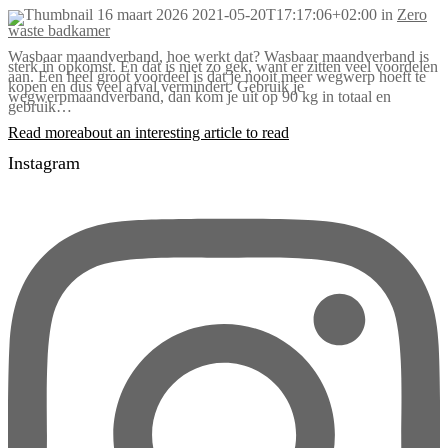
16 maart 2026
2021-05-20T17:17:06+02:00
in
Zero
waste badkamer
Wasbaar maandverband, hoe werkt dat? Wasbaar maandverband is
sterk in opkomst. En dat is niet zo gek, want er zitten veel voordelen
aan. Een heel groot voordeel is dat je nooit meer wegwerp hoeft te
kopen en dus veel afval vermindert. Gebruik je
wegwerpmaandverband, dan kom je uit op 90 kg in totaal en
gebruik…
Read more
about an interesting article to read
Instagram