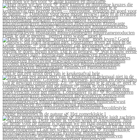
Hier doen we het voor 💚 Blije klanten én duurzame
Denk je dat je meteen “perfect zero waste” moet le
Wist je dat een groot deel van je keukenafval hele
Kleine momentjes in de natuur 🌿 Het zomerklokje l