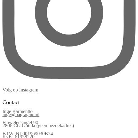
Volg op Instagram
Contact
Inge Barmentlo
inge@bag-again.nl
Fluwelensingel 90
2806 CG Gouda (geen bezoekadres)
BTW: NL001969030B24
KvK: 61958220