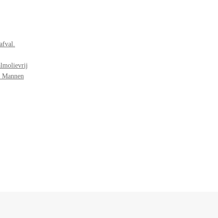
afval.
lmolievrij
r Mannen