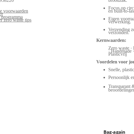
958220
broodzak.
Focus op circu
e voorwaarden
en built-to-las
er
es programma
Eigen voorraa
r zero waste tips
verwerking.
Verzending zo
verzonden.
Kernwaarden:
Zero waste · 
· Handmade · 
Plasticvrij
Voordelen voor jo
Snelle, plasti
Persoonlijk 
Transparant 
beoordelinge
Bag-again