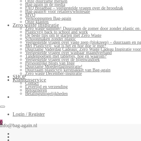
Onze duurzame merken
Bag-again in de media
FAQ Breadbag – veelgestelde vragen over de broodzak
Bag-again® voor retailers/wholesale
MVO
Verkooppunten Bag-again
Onze klanten
Zero waste inspiratie
Zero waste summer! Duurzaam de zomer door zonder plastic en 
Plasticvrij back to school and work
De beste tips om te starten met Zero Waste
Schoonmaken zonder plastic
Veelgestelde vragen over vaste zeep (blokzeep) – duurzaam en pa
Mei Plasticvrij: wat is het en hoe doe je mee?
Duurzame Vaderdag Cadeaus: Zero Waste Cadeau Inspiratie voo
Veelgestelde vragen over wasbaar maandverband
Tandenpoetsen met tabletjes, hoe en waarom?
Veelgestelde vragen over de bijenwasdoek
Persoonlijke blogs van Inge
Duurzame Moederdaginspiratie!
Duurzaam plasticvrij kerstpakket van Bag-again
Zero waste December-inspiratie
SHOP
Klantenservice
Contact
Levertijd en verzending
Retourneren
Betalingsmogelijkheden
Login / Register
0
info@bag-again.nl