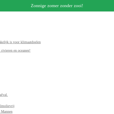
Zonnige zomer zonder zooi!
elijk is voor klimaatdoelen
 rivieren en oceanen!
afval.
lmolievrij
r Mannen