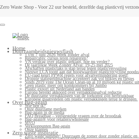
Zero Waste Shop - Voor 22 uur besteld, dezelfde dag plasticvrij verz
Home
Duurzaamheidsnieuwsflash
1 t/m 7 juni 2026 Week zonder afval
Repaircafés: cursus leren repareren?
VN verdrag over plastic geklapt, hoe nu verder?
De jaarlijkse Week Zonder Afval: 19-25 mei 2025
Afschaffen plastictaks is stap terug tegen plasticvervuiling
Nieuwe LCA toont aan dat hoogwaardige plasticrecycling noodzak
EU-raad keurt PPWR regels voor afvalvermindering goed!
Droppie statiegeldmachine accepteert zak vol blikjes en flesjes
Sinds 2019 viste The Ocean Clean-up al 10 miljoen kg plastic uit
Geen plastic meer om komkommers bij Jumbo
Plastic export uit Nederland aan banden
Europa bereikt akkoord over verpakkingsafval reductie
De duurzame verpakkingen van de toekomst zijn herbruikbaar
Europese maatregelen om plastic verpakkingen terug te dringen.
Over Bag-again
Wie ben ik?
Onze duurzame merken
Bag-again in de media
FAQ Breadbag – veelgestelde vragen over de broodzak
Bag-again® voor retailers/wholesale
MVO
Verkooppunten Bag-again
Onze klanten
Zero waste inspiratie
Zero waste summer! Duurzaam de zomer door zonder plastic en 