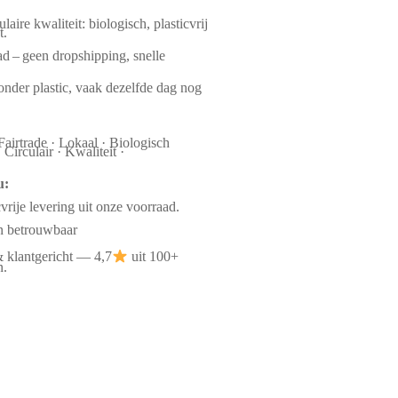
laire kwaliteit: biologisch, plasticvrij
t.
d – geen dropshipping, snelle
nder plastic, vaak dezelfde dag nog
Fairtrade · Lokaal · Biologisch
Circulair · Kwaliteit ·
u:
cvrije levering uit onze voorraad.
en betrouwbaar
& klantgericht — 4,7
uit 100+
n.