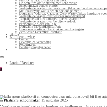
Plasticvrij back to school and work
De beste tips om te starten met Zero Waste
Schoonmaken zonder plastic
Veelgestelde vragen over vaste zeep (blokzeep) – duurzaam en pa
Mei Plasticvrij: wat is het en hoe doe je mee?
Duurzame Vaderdag Cadeaus: Zero Waste Cadeau Inspiratie voo
Veelgestelde vragen over wasbaar maandverband
Tandenpoetsen met tabletjes, hoe en waarom?
Veelgestelde vragen over de bijenwasdoek
Persoonlijke blogs van Inge
Duurzame Moederdaginspiratie!
Duurzaam plasticvrij kerstpakket van Bag-again
Zero waste December-inspiratie
SHOP
Klantenservice
Contact
Levertijd en verzending
Retourneren
Betalingsmogelijkheden
Login / Register
0
in
Plasticvrij schoonmaken
15 augustus 2025
Voorkom microplastics in keuken en badkamer – kies voor de