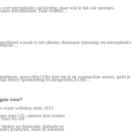
over microplastics uit kleding, maar wist je dat ook sponsjes,
n oceanen terechtkomen. Daar worden…
Guppyfriend waszak is een slimme, duurzame oplossing om microplastics
thetische…
 probleem, groot effect Elke keer dat je de wasmachine aanzet, spoel je
 zoals fleece, sportkleding en mengvezels.En het…
gain voor?
ro waste webshop sinds 2015:
en onze CO₂-uitstoot door bomen
 Trees for All.
 bieden we duurzame, fairtrade en
ade) producten, zoals de katoenen