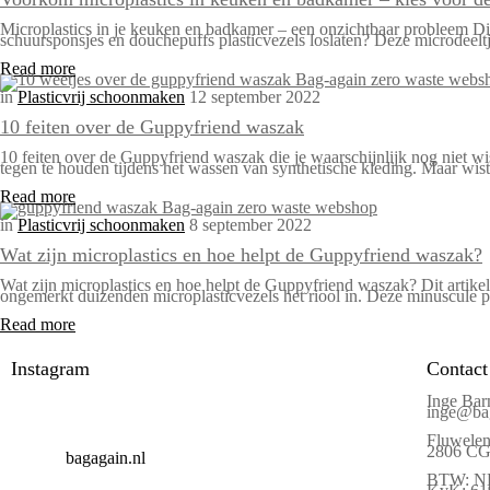
Microplastics in je keuken en badkamer – een onzichtbaar probleem Dit a
schuursponsjes en douchepuffs plasticvezels loslaten? Deze microdeeltj
Read more
in
Plasticvrij schoonmaken
12 september 2022
10 feiten over de Guppyfriend waszak
10 feiten over de Guppyfriend waszak die je waarschijnlijk nog niet w
tegen te houden tijdens het wassen van synthetische kleding. Maar wist 
Read more
in
Plasticvrij schoonmaken
8 september 2022
Wat zijn microplastics en hoe helpt de Guppyfriend waszak?
Wat zijn microplastics en hoe helpt de Guppyfriend waszak? Dit artikel
ongemerkt duizenden microplasticvezels het riool in. Deze minuscule pl
Read more
Instagram
Contact
Inge Bar
inge@bag
Fluwelen
2806 CG 
bagagain.nl
BTW: N