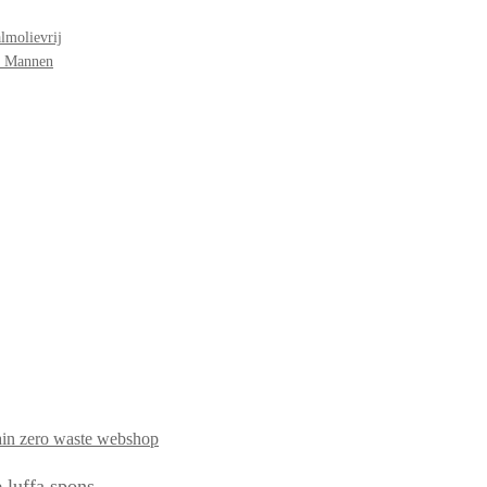
lmolievrij
r Mannen
 luffa spons