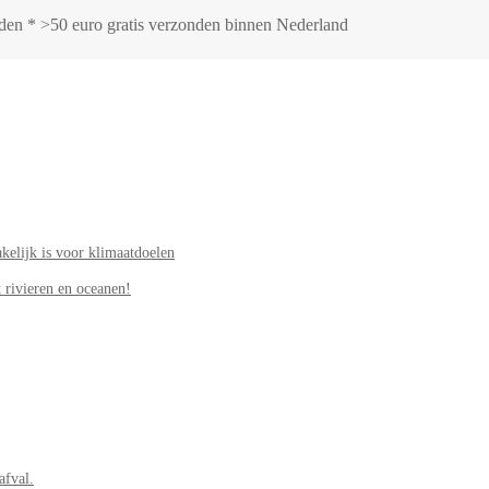
onden * >50 euro gratis verzonden binnen Nederland
elijk is voor klimaatdoelen
 rivieren en oceanen!
afval.