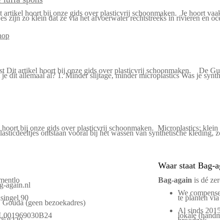
rtikel hoort bij onze gids over plasticvrij schoonmaken. Je hoort vaak 
es zijn zo klein dat ze via het afvoerwater rechtstreeks in rivieren e
ist Dit artikel hoort bij onze gids over plasticvrij schoonmaken. De 
je dit allemaal al? 1. Minder slijtage, minder microplastics Was je syn
 hoort bij onze gids over plasticvrij schoonmaken. Microplastics: klein
asticdeeltjes ontstaan vooral bij het wassen van synthetische kleding,
Waar staat Bag-a
mentlo
Bag‑again
is dé ze
-again.nl
We compenser
singel 90
te planten via
Gouda (geen bezoekadres)
Al sinds 2015
L001969030B24
lokale (handm