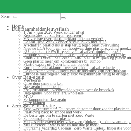
Home
Duurzaamheidsnieuwsflash
1 t/m 7 juni 2026 Week zonder afval
Repaircafés: cursus leren repareren?
VN verdrag over plastic geklapt, hoe nu verder?
De jaarlijkse Week Zonder Afval: 19-25 mei 2025
Afschaffen plastictaks is stap terug tegen plasticvervuiling
Nieuwe LCA toont aan dat hoogwaardige plasticrecycling noodzak
EU-raad keurt PPWR regels voor afvalvermindering goed!
Droppie statiegeldmachine accepteert zak vol blikjes en flesjes
Sinds 2019 viste The Ocean Clean-up al 10 miljoen kg plastic uit
Geen plastic meer om komkommers bij Jumbo
Plastic export uit Nederland aan banden
Europa bereikt akkoord over verpakkingsafval reductie
De duurzame verpakkingen van de toekomst zijn herbruikbaar
Europese maatregelen om plastic verpakkingen terug te dringen.
Over Bag-again
Wie ben ik?
Onze duurzame merken
Bag-again in de media
FAQ Breadbag – veelgestelde vragen over de broodzak
Bag-again® voor retailers/wholesale
MVO
Verkooppunten Bag-again
Onze klanten
Zero waste inspiratie
Zero waste summer! Duurzaam de zomer door zonder plastic en 
Plasticvrij back to school and work
De beste tips om te starten met Zero Waste
Schoonmaken zonder plastic
Veelgestelde vragen over vaste zeep (blokzeep) – duurzaam en pa
Mei Plasticvrij: wat is het en hoe doe je mee?
Duurzame Vaderdag Cadeaus: Zero Waste Cadeau Inspiratie voo