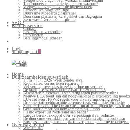
Veelgestelde vragen over wasbaar maandverband
Tandenpoetsen met tabletjes, hoe en waarom?
Veelgestelde vragen over de bijenwasdoek
Persoonlijke blogs van Inge
Duurzame Moederdaginspiratie!
Duurzaam plasticvrij kerstpakket van Bag-again
Zero waste December-inspiratie
SHOP
Klantenservice
Contact
Levertijd en verzending
Retourneren
Betalingsmogelijkheden
Login
Shopping cart
0
Home
Duurzaamheidsnieuwsflash
1 t/m 7 juni 2026 Week zonder afval
Repaircafés: cursus leren repareren?
VN verdrag over plastic geklapt, hoe nu verder?
De jaarlijkse Week Zonder Afval: 19-25 mei 2025
Afschaffen plastictaks is stap terug tegen plasticvervuiling
Nieuwe LCA toont aan dat hoogwaardige plasticrecycling noodzak
EU-raad keurt PPWR regels voor afvalvermindering goed!
Droppie statiegeldmachine accepteert zak vol blikjes en flesjes
Sinds 2019 viste The Ocean Clean-up al 10 miljoen kg plastic uit
Geen plastic meer om komkommers bij Jumbo
Plastic export uit Nederland aan banden
Europa bereikt akkoord over verpakkingsafval reductie
De duurzame verpakkingen van de toekomst zijn herbruikbaar
Europese maatregelen om plastic verpakkingen terug te dringen.
Over Bag-again
Wie ben ik?