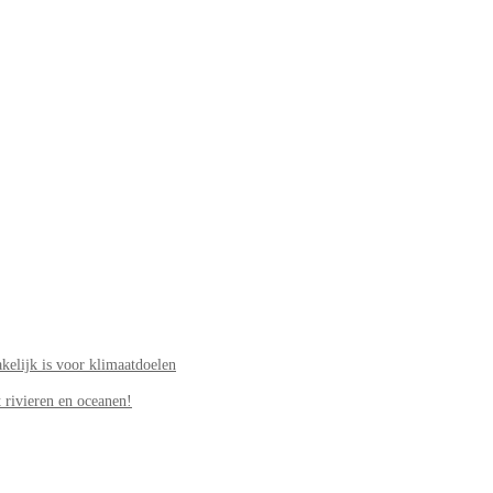
elijk is voor klimaatdoelen
 rivieren en oceanen!