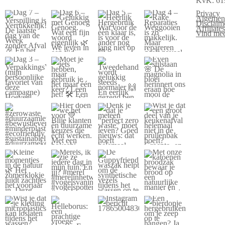
KvK: 61
Privacy
Algemen
Disclaim
Affiliat
Vind mee