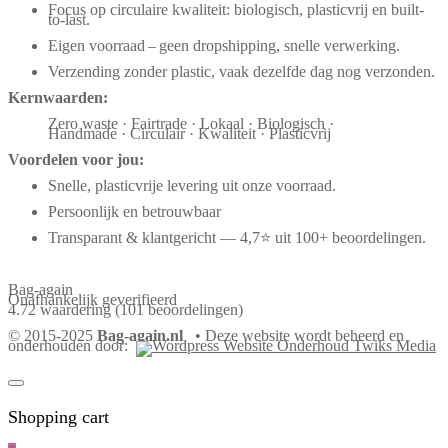
Focus op circulaire kwaliteit: biologisch, plasticvrij en built-
to-last.
Eigen voorraad – geen dropshipping, snelle verwerking.
Verzending zonder plastic, vaak dezelfde dag nog verzonden.
Kernwaarden:
Zero waste · Fairtrade · Lokaal · Biologisch ·
Handmade · Circulair · Kwaliteit · Plasticvrij
Voordelen voor jou:
Snelle, plasticvrije levering uit onze voorraad.
Persoonlijk en betrouwbaar
Transparant & klantgericht — 4,7⭐ uit 100+ beoordelingen.
Bag-again
Onafhankelijk geverifieerd
4.72 waardering
(101 beoordelingen)
© 2015-2025
Bag-again.nl
• Deze website wordt beheerd en
onderhouden door:
Shopping cart