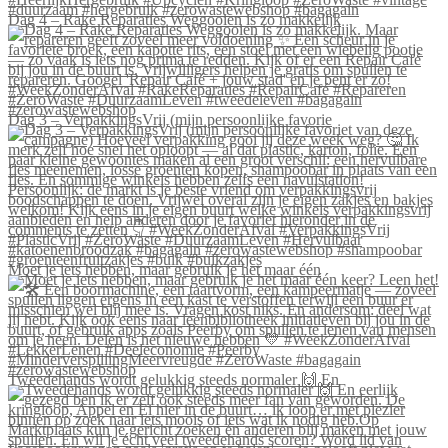
Dag 4 – Rake Reparaties Weggooien is zo makkelijk
Dag 3 – VerpakkingsVrij (mijn persoonlijke favorie
Moet je iets hebben, maar gebruik je het maar één
Tweedehands wordt gelukkig steeds normaler 🙌 En