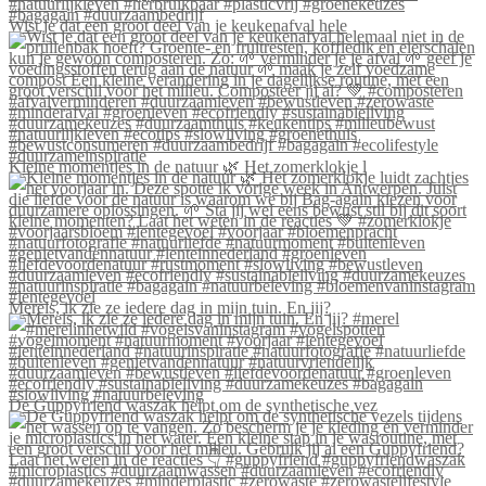
Wist je dat een groot deel van je keukenafval hele
Kleine momentjes in de natuur 🌿 Het zomerklokje l
Merels, ik zie ze iedere dag in mijn tuin. En jij?
De Guppyfriend waszak helpt om de synthetische vez