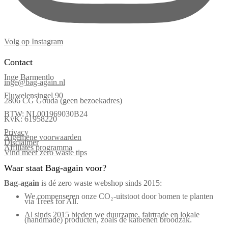
Volg op Instagram
Contact
Inge Barmentlo
inge@bag-again.nl
Fluwelensingel 90
2806 CG Gouda (geen bezoekadres)
BTW: NL001969030B24
KvK: 61958220
Privacy
Algemene voorwaarden
Disclaimer
Affiliates programma
Vind meer zero waste tips
Waar staat Bag-again voor?
Bag‑again
is dé zero waste webshop sinds 2015:
We compenseren onze CO₂-uitstoot door bomen te planten
via Trees for All.
Al sinds 2015 bieden we duurzame, fairtrade en lokale
(handmade) producten, zoals de katoenen broodzak.