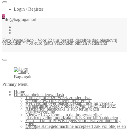
Login / Register
0
info@bag-again.nl
Zero Waste Shop - Voor 22 uur besteld, dezelfde dag plasticvrij
verzonden * >50 euro gratis verzonden binnen Nederland
Bag-again
Primary Menu
Home
Duurzaamheidsnieuwsflash
1 t/m 7 juni 2026 Week zonder afval
Repaircafés: cursus leren repareren?
VN verdrag over plastic geklapt, hoe nu verder?
De jaarlijkse Week Zonder Afval: 19-25 mei 2025
Afschaffen plastictaks is stap terug tegen
plasticvervuiling
Nieuwe LCA toont aan dat hoogwaardige
plasticrecycling noodzakelijk is voor klimaatdoelen
EU-raad keurt PPWR regels voor afvalvermindering
goed!
Droppie statiegeldmachine accepteert zak vol blikjes en