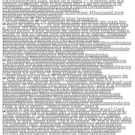
Even stilstaan 🌸 De magnolia in bloei herinnert o
#zerowaste #duurzaamleven #bewustleven #minderplas
Hier doen we het voor 💚 Blije klanten én duurzame
Denk je dat je meteen “perfect zero waste” moet le