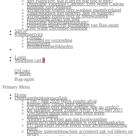
Mei Plasticvrij: wat is het en hoe doe je mee?
Duurzame Vaderdag Cadeaus: Zero Waste Cadeau
Inspiratie voor Mannen
Veelgestelde vragen over wasbaar maandverband
Tandenpoetsen met tabletjes, hoe en waarom?
Veelgestelde vragen over de bijenwasdoek
Persoonlijke blogs van Inge
Duurzame Moederdaginspiratie!
Duurzaam plasticvrij kerstpakket van Bag-again
Zero waste December-inspiratie
SHOP
Klantenservice
Contact
Levertijd en verzending
Retourneren
Betalingsmogelijkheden
Login
Shopping cart
0
Bag-again
Primary Menu
Home
Duurzaamheidsnieuwsflash
1 t/m 7 juni 2026 Week zonder afval
Repaircafés: cursus leren repareren?
VN verdrag over plastic geklapt, hoe nu verder?
De jaarlijkse Week Zonder Afval: 19-25 mei 2025
Afschaffen plastictaks is stap terug tegen
plasticvervuiling
Nieuwe LCA toont aan dat hoogwaardige
plasticrecycling noodzakelijk is voor klimaatdoelen
EU-raad keurt PPWR regels voor afvalvermindering
goed!
Droppie statiegeldmachine accepteert zak vol blikjes en
flesjes