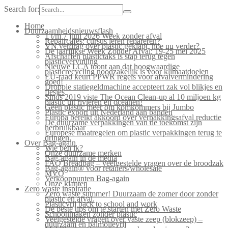
Search for:
Home
Duurzaamheidsnieuwsflash
1 t/m 7 juni 2026 Week zonder afval
Repaircafés: cursus leren repareren?
VN verdrag over plastic geklapt, hoe nu verder?
De jaarlijkse Week Zonder Afval: 19-25 mei 2025
Afschaffen plastictaks is stap terug tegen
plasticvervuiling
Nieuwe LCA toont aan dat hoogwaardige
plasticrecycling noodzakelijk is voor klimaatdoelen
EU-raad keurt PPWR regels voor afvalvermindering
goed!
Droppie statiegeldmachine accepteert zak vol blikjes en
flesjes
Sinds 2019 viste The Ocean Clean-up al 10 miljoen kg
plastic uit rivieren en oceanen!
Geen plastic meer om komkommers bij Jumbo
Plastic export uit Nederland aan banden
Europa bereikt akkoord over verpakkingsafval reductie
De duurzame verpakkingen van de toekomst zijn
herbruikbaar
Europese maatregelen om plastic verpakkingen terug te
dringen.
Over Bag-again
Wie ben ik?
Onze duurzame merken
Bag-again in de media
FAQ Breadbag – veelgestelde vragen over de broodzak
Bag-again® voor retailers/wholesale
MVO
Verkooppunten Bag-again
Onze klanten
Zero waste inspiratie
Zero waste summer! Duurzaam de zomer door zonder
plastic en afval.
Plasticvrij back to school and work
De beste tips om te starten met Zero Waste
Schoonmaken zonder plastic
Veelgestelde vragen over vaste zeep (blokzeep) –
duurzaam en palmolievrij