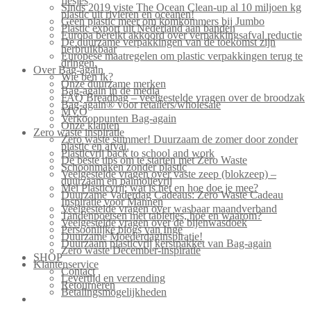
flesjes
Sinds 2019 viste The Ocean Clean-up al 10 miljoen kg
plastic uit rivieren en oceanen!
Geen plastic meer om komkommers bij Jumbo
Plastic export uit Nederland aan banden
Europa bereikt akkoord over verpakkingsafval reductie
De duurzame verpakkingen van de toekomst zijn
herbruikbaar
Europese maatregelen om plastic verpakkingen terug te
dringen.
Over Bag-again
Wie ben ik?
Onze duurzame merken
Bag-again in de media
FAQ Breadbag – veelgestelde vragen over de broodzak
Bag-again® voor retailers/wholesale
MVO
Verkooppunten Bag-again
Onze klanten
Zero waste inspiratie
Zero waste summer! Duurzaam de zomer door zonder
plastic en afval.
Plasticvrij back to school and work
De beste tips om te starten met Zero Waste
Schoonmaken zonder plastic
Veelgestelde vragen over vaste zeep (blokzeep) –
duurzaam en palmolievrij
Mei Plasticvrij: wat is het en hoe doe je mee?
Duurzame Vaderdag Cadeaus: Zero Waste Cadeau
Inspiratie voor Mannen
Veelgestelde vragen over wasbaar maandverband
Tandenpoetsen met tabletjes, hoe en waarom?
Veelgestelde vragen over de bijenwasdoek
Persoonlijke blogs van Inge
Duurzame Moederdaginspiratie!
Duurzaam plasticvrij kerstpakket van Bag-again
Zero waste December-inspiratie
SHOP
Klantenservice
Contact
Levertijd en verzending
Retourneren
Betalingsmogelijkheden