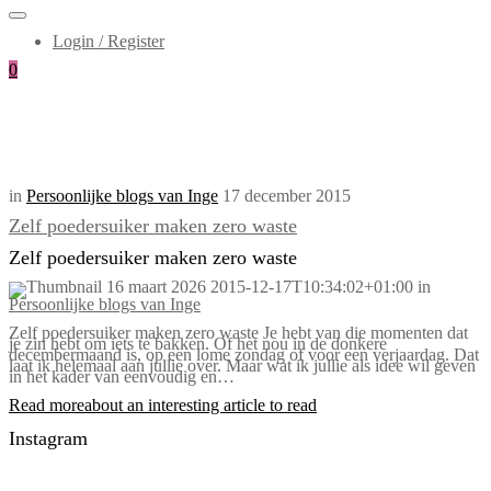
Login / Register
0
in
Persoonlijke blogs van Inge
17 december 2015
Zelf poedersuiker maken zero waste
Zelf poedersuiker maken zero waste
16 maart 2026
2015-12-17T10:34:02+01:00
in
Persoonlijke blogs van Inge
Zelf poedersuiker maken zero waste Je hebt van die momenten dat
je zin hebt om iets te bakken. Of het nou in de donkere
decembermaand is, op een lome zondag of voor een verjaardag. Dat
laat ik helemaal aan jullie over. Maar wat ik jullie als idee wil geven
in het kader van eenvoudig en…
Read more
about an interesting article to read
Instagram