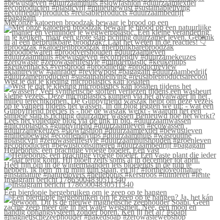
Met onze katoenen broodzak bewaar je brood op een
Wist je dat je kleding microplastics kan loslaten
Helleborus: een prachtige vroege bloeier. Een vast
Instagram bericht 17865004830511340
Een bierdopje hergebruiken om je zeep op te hangen