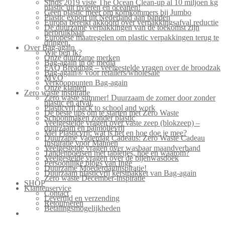
Sinds 2019 viste The Ocean Clean-up al 10 miljoen kg
plastic uit rivieren en oceanen!
Geen plastic meer om komkommers bij Jumbo
Plastic export uit Nederland aan banden
Europa bereikt akkoord over verpakkingsafval reductie
De duurzame verpakkingen van de toekomst zijn
herbruikbaar
Europese maatregelen om plastic verpakkingen terug te
dringen.
Over Bag-again
Wie ben ik?
Onze duurzame merken
Bag-again in de media
FAQ Breadbag – veelgestelde vragen over de broodzak
Bag-again® voor retailers/wholesale
MVO
Verkooppunten Bag-again
Onze klanten
Zero waste inspiratie
Zero waste summer! Duurzaam de zomer door zonder
plastic en afval.
Plasticvrij back to school and work
De beste tips om te starten met Zero Waste
Schoonmaken zonder plastic
Veelgestelde vragen over vaste zeep (blokzeep) –
duurzaam en palmolievrij
Mei Plasticvrij: wat is het en hoe doe je mee?
Duurzame Vaderdag Cadeaus: Zero Waste Cadeau
Inspiratie voor Mannen
Veelgestelde vragen over wasbaar maandverband
Tandenpoetsen met tabletjes, hoe en waarom?
Veelgestelde vragen over de bijenwasdoek
Persoonlijke blogs van Inge
Duurzame Moederdaginspiratie!
Duurzaam plasticvrij kerstpakket van Bag-again
Zero waste December-inspiratie
SHOP
Klantenservice
Contact
Levertijd en verzending
Retourneren
Betalingsmogelijkheden