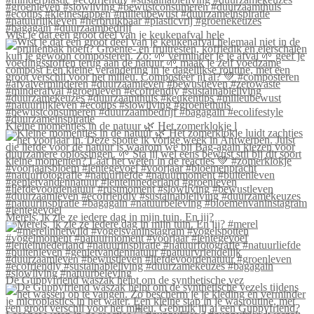
Wist je dat een groot deel van je keukenafval hele
Kleine momentjes in de natuur 🌿 Het zomerklokje l
Merels, ik zie ze iedere dag in mijn tuin. En jij?
De Guppyfriend waszak helpt om de synthetische vez