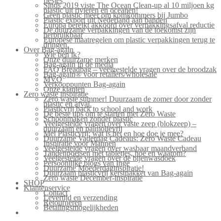
flesjes
Sinds 2019 viste The Ocean Clean-up al 10 miljoen kg
plastic uit rivieren en oceanen!
Geen plastic meer om komkommers bij Jumbo
Plastic export uit Nederland aan banden
Europa bereikt akkoord over verpakkingsafval reductie
De duurzame verpakkingen van de toekomst zijn
herbruikbaar
Europese maatregelen om plastic verpakkingen terug te
dringen.
Over Bag-again
Wie ben ik?
Onze duurzame merken
Bag-again in de media
FAQ Breadbag – veelgestelde vragen over de broodzak
Bag-again® voor retailers/wholesale
MVO
Verkooppunten Bag-again
Onze klanten
Zero waste inspiratie
Zero waste summer! Duurzaam de zomer door zonder
plastic en afval.
Plasticvrij back to school and work
De beste tips om te starten met Zero Waste
Schoonmaken zonder plastic
Veelgestelde vragen over vaste zeep (blokzeep) –
duurzaam en palmolievrij
Mei Plasticvrij: wat is het en hoe doe je mee?
Duurzame Vaderdag Cadeaus: Zero Waste Cadeau
Inspiratie voor Mannen
Veelgestelde vragen over wasbaar maandverband
Tandenpoetsen met tabletjes, hoe en waarom?
Veelgestelde vragen over de bijenwasdoek
Persoonlijke blogs van Inge
Duurzame Moederdaginspiratie!
Duurzaam plasticvrij kerstpakket van Bag-again
Zero waste December-inspiratie
SHOP
Klantenservice
Contact
Levertijd en verzending
Retourneren
Betalingsmogelijkheden