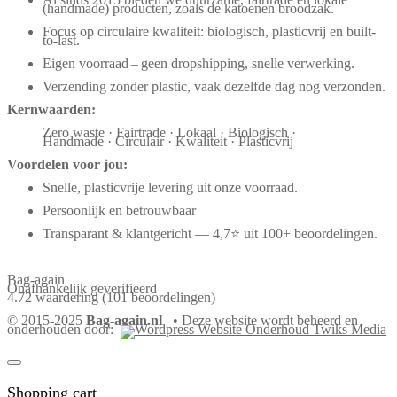
(handmade) producten, zoals de katoenen broodzak.
Focus op circulaire kwaliteit: biologisch, plasticvrij en built-
to-last.
Eigen voorraad – geen dropshipping, snelle verwerking.
Verzending zonder plastic, vaak dezelfde dag nog verzonden.
Kernwaarden:
Zero waste · Fairtrade · Lokaal · Biologisch ·
Handmade · Circulair · Kwaliteit · Plasticvrij
Voordelen voor jou:
Snelle, plasticvrije levering uit onze voorraad.
Persoonlijk en betrouwbaar
Transparant & klantgericht — 4,7⭐ uit 100+ beoordelingen.
Bag-again
Onafhankelijk geverifieerd
4.72 waardering
(101 beoordelingen)
© 2015-2025
Bag-again.nl
• Deze website wordt beheerd en
onderhouden door:
Shopping cart