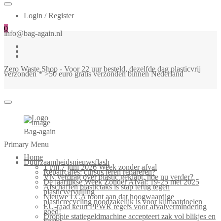
Login / Register
0
info@bag-again.nl
Zero Waste Shop - Voor 22 uur besteld, dezelfde dag plasticvrij
verzonden * >50 euro gratis verzonden binnen Nederland
Bag-again
Primary Menu
Home
Duurzaamheidsnieuwsflash
1 t/m 7 juni 2026 Week zonder afval
Repaircafés: cursus leren repareren?
VN verdrag over plastic geklapt, hoe nu verder?
De jaarlijkse Week Zonder Afval: 19-25 mei 2025
Afschaffen plastictaks is stap terug tegen
plasticvervuiling
Nieuwe LCA toont aan dat hoogwaardige
plasticrecycling noodzakelijk is voor klimaatdoelen
EU-raad keurt PPWR regels voor afvalvermindering
goed!
Droppie statiegeldmachine accepteert zak vol blikjes en