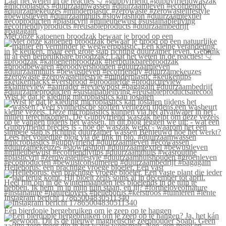
Met onze katoenen broodzak bewaar je brood op een
Wist je dat je kleding microplastics kan loslaten
Helleborus: een prachtige vroege bloeier. Een vast
Instagram bericht 17865004830511340
Een bierdopje hergebruiken om je zeep op te hangen