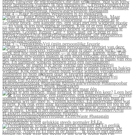
Dag 4 – Rake Reparaties Weggooien is zo makkelijk
Dag 3 – VerpakkingsVrij (mijn persoonlijke favorie
Moet je iets hebben, maar gebruik je het maar één
Tweedehands wordt gelukkig steeds normaler 🙌 En