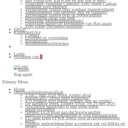
Mei Plasticvrij: wat is het en hoe doe je mee?
Duurzame Vaderdag Cadeaus: Zero Waste Cadeau
Inspiratie voor Mannen
Veelgestelde vragen over wasbaar maandverband
Tandenpoetsen met tabletjes, hoe en waarom?
Veelgestelde vragen over de bijenwasdoek
Persoonlijke blogs van Inge
Duurzame Moederdaginspiratie!
Duurzaam plasticvrij kerstpakket van Bag-again
Zero waste December-inspiratie
SHOP
Klantenservice
Contact
Levertijd en verzending
Retourneren
Betalingsmogelijkheden
Login
Shopping cart
0
Bag-again
Primary Menu
Home
Duurzaamheidsnieuwsflash
1 t/m 7 juni 2026 Week zonder afval
Repaircafés: cursus leren repareren?
VN verdrag over plastic geklapt, hoe nu verder?
De jaarlijkse Week Zonder Afval: 19-25 mei 2025
Afschaffen plastictaks is stap terug tegen
plasticvervuiling
Nieuwe LCA toont aan dat hoogwaardige
plasticrecycling noodzakelijk is voor klimaatdoelen
EU-raad keurt PPWR regels voor afvalvermindering
goed!
Droppie statiegeldmachine accepteert zak vol blikjes en
flesjes