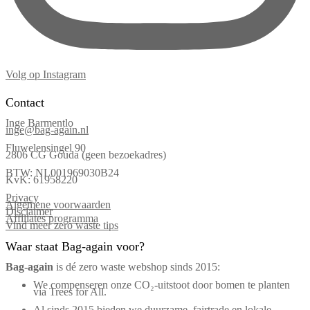
Volg op Instagram
Contact
Inge Barmentlo
inge@bag-again.nl
Fluwelensingel 90
2806 CG Gouda (geen bezoekadres)
BTW: NL001969030B24
KvK: 61958220
Privacy
Algemene voorwaarden
Disclaimer
Affiliates programma
Vind meer zero waste tips
Waar staat Bag-again voor?
Bag‑again
is dé zero waste webshop sinds 2015:
We compenseren onze CO₂-uitstoot door bomen te planten
via Trees for All.
Al sinds 2015 bieden we duurzame, fairtrade en lokale