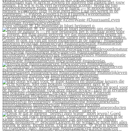
Even stilstaan 🌸 De magnolia in bloei herinnert o
#zerowaste #duurzaamleven #bewustleven #minderplas
Hier doen we het voor 💚 Blije klanten én duurzame
Denk je dat je meteen “perfect zero waste” moet le