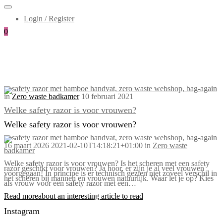
Login / Register
0
in
Zero waste badkamer
10 februari 2021
Welke safety razor is voor vrouwen?
Welke safety razor is voor vrouwen?
16 maart 2026
2021-02-10T14:18:21+01:00
in
Zero waste
badkamer
Welke safety razor is voor vrouwen? Is het scheren met een safety
razor geschikt voor vrouwen? Ja hoor, er zijn je al veel vrouwen
voorgegaan! In principe is er technisch gezien niet zoveel verschil in
het scheren bij mannen en vrouwen natuurlijk. Waar let je op? Kies
als vrouw voor een safety razor met een…
Read more
about an interesting article to read
Instagram