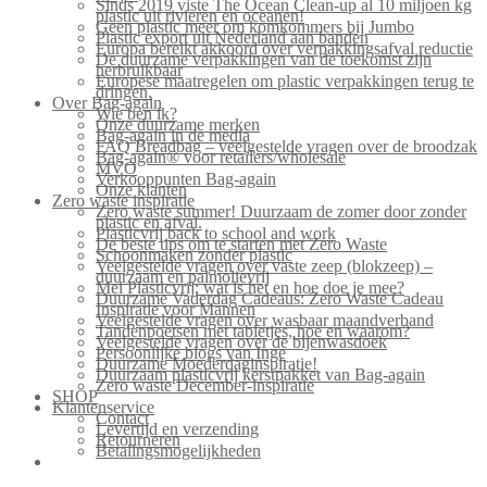
Sinds 2019 viste The Ocean Clean-up al 10 miljoen kg
plastic uit rivieren en oceanen!
Geen plastic meer om komkommers bij Jumbo
Plastic export uit Nederland aan banden
Europa bereikt akkoord over verpakkingsafval reductie
De duurzame verpakkingen van de toekomst zijn
herbruikbaar
Europese maatregelen om plastic verpakkingen terug te
dringen.
Over Bag-again
Wie ben ik?
Onze duurzame merken
Bag-again in de media
FAQ Breadbag – veelgestelde vragen over de broodzak
Bag-again® voor retailers/wholesale
MVO
Verkooppunten Bag-again
Onze klanten
Zero waste inspiratie
Zero waste summer! Duurzaam de zomer door zonder
plastic en afval.
Plasticvrij back to school and work
De beste tips om te starten met Zero Waste
Schoonmaken zonder plastic
Veelgestelde vragen over vaste zeep (blokzeep) –
duurzaam en palmolievrij
Mei Plasticvrij: wat is het en hoe doe je mee?
Duurzame Vaderdag Cadeaus: Zero Waste Cadeau
Inspiratie voor Mannen
Veelgestelde vragen over wasbaar maandverband
Tandenpoetsen met tabletjes, hoe en waarom?
Veelgestelde vragen over de bijenwasdoek
Persoonlijke blogs van Inge
Duurzame Moederdaginspiratie!
Duurzaam plasticvrij kerstpakket van Bag-again
Zero waste December-inspiratie
SHOP
Klantenservice
Contact
Levertijd en verzending
Retourneren
Betalingsmogelijkheden