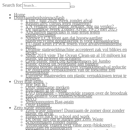
Search for:
Home
Duurzaamheidsnieuwsflash
1 t/m 7 juni 2026 Week zonder afval
Repaircafés: cursus leren repareren?
VN verdrag over plastic geklapt, hoe nu verder?
De jaarlijkse Week Zonder Afval: 19-25 mei 2025
Afschaffen plastictaks is stap terug tegen
plasticvervuiling
Nieuwe LCA toont aan dat hoogwaardige
plasticrecycling noodzakelijk is voor klimaatdoelen
EU-raad keurt PPWR regels voor afvalvermindering
goed!
Droppie statiegeldmachine accepteert zak vol blikjes en
flesjes
Sinds 2019 viste The Ocean Clean-up al 10 miljoen kg
plastic uit rivieren en oceanen!
Geen plastic meer om komkommers bij Jumbo
Plastic export uit Nederland aan banden
Europa bereikt akkoord over verpakkingsafval reductie
De duurzame verpakkingen van de toekomst zijn
herbruikbaar
Europese maatregelen om plastic verpakkingen terug te
dringen.
Over Bag-again
Wie ben ik?
Onze duurzame merken
Bag-again in de media
FAQ Breadbag – veelgestelde vragen over de broodzak
Bag-again® voor retailers/wholesale
MVO
Verkooppunten Bag-again
Onze klanten
Zero waste inspiratie
Zero waste summer! Duurzaam de zomer door zonder
plastic en afval.
Plasticvrij back to school and work
De beste tips om te starten met Zero Waste
Schoonmaken zonder plastic
Veelgestelde vragen over vaste zeep (blokzeep) –
duurzaam en palmolievrij