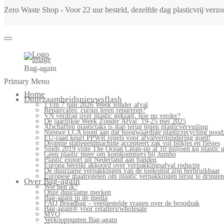
Zero Waste Shop - Voor 22 uur besteld, dezelfde dag plasticvrij ver
Bag-again
Primary Menu
Home
Duurzaamheidsnieuwsflash
1 t/m 7 juni 2026 Week zonder afval
Repaircafés: cursus leren repareren?
VN verdrag over plastic geklapt, hoe nu verder?
De jaarlijkse Week Zonder Afval: 19-25 mei 2025
Afschaffen plastictaks is stap terug tegen plasticvervuiling
Nieuwe LCA toont aan dat hoogwaardige plasticrecycling noodz
EU-raad keurt PPWR regels voor afvalvermindering goed!
Droppie statiegeldmachine accepteert zak vol blikjes en flesjes
Sinds 2019 viste The Ocean Clean-up al 10 miljoen kg plastic u
Geen plastic meer om komkommers bij Jumbo
Plastic export uit Nederland aan banden
Europa bereikt akkoord over verpakkingsafval reductie
De duurzame verpakkingen van de toekomst zijn herbruikbaar
Europese maatregelen om plastic verpakkingen terug te dringen
Over Bag-again
Wie ben ik?
Onze duurzame merken
Bag-again in de media
FAQ Breadbag – veelgestelde vragen over de broodzak
Bag-again® voor retailers/wholesale
MVO
Verkooppunten Bag-again