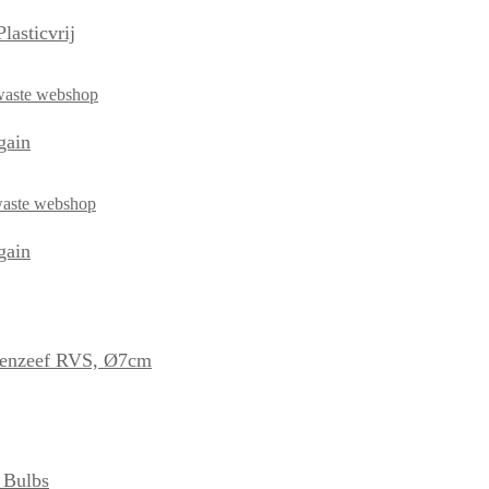
asticvrij
gain
gain
idenzeef RVS, Ø7cm
 Bulbs