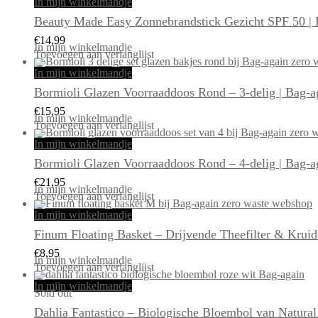
In mijn winkelmandje
Beauty Made Easy Zonnebrandstick Gezicht SPF 50 | Pl
€
14,99
In mijn winkelmandje
Toevoegen aan verlanglijst
In mijn winkelmandje
Bormioli Glazen Voorraaddoos Rond – 3-delig | Bag-a
€
15,95
In mijn winkelmandje
Toevoegen aan verlanglijst
In mijn winkelmandje
Bormioli Glazen Voorraaddoos Rond – 4-delig | Bag-a
€
21,95
In mijn winkelmandje
Toevoegen aan verlanglijst
In mijn winkelmandje
Finum Floating Basket – Drijvende Theefilter & Kru
€
8,95
In mijn winkelmandje
Toevoegen aan verlanglijst
In mijn winkelmandje
Sold out
Dahlia Fantastico – Biologische Bloembol van Natural