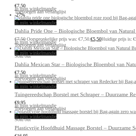
€
7,50
In mijn winkelmandje
Toevoegen aan verlanglijst
-27%
In mijn winkelmandje
Dahlia Pride One – Biologische Bloembol van Natural
€
7,50
Oorspronkelijke prijs was: €7,50.
€
5,50
Huidige prijs is: €
In mijn winkelmandje
Toevoegen aan verlanglijst
In mijn winkelmandje
Sold out
Dahlia Mexican Star – Biologische Bloembol van Natu
€
7,50
In mijn winkelmandje
Toevoegen aan verlanglijst
In mijn winkelmandje
Tuingereedschap Borstel met Schraper – Duurzame Re
€
9,95
In mijn winkelmandje
Toevoegen aan verlanglijst
In mijn winkelmandje
Sold out
Plasticvrije Hoofdhuid Massage Borstel – Duurzame 
€
16,95