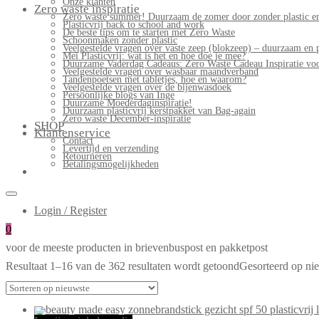
Onze klanten
Zero waste inspiratie
Zero waste summer! Duurzaam de zomer door zonder plastic en
Plasticvrij back to school and work
De beste tips om te starten met Zero Waste
Schoonmaken zonder plastic
Veelgestelde vragen over vaste zeep (blokzeep) – duurzaam en 
Mei Plasticvrij: wat is het en hoe doe je mee?
Duurzame Vaderdag Cadeaus: Zero Waste Cadeau Inspiratie v
Veelgestelde vragen over wasbaar maandverband
Tandenpoetsen met tabletjes, hoe en waarom?
Veelgestelde vragen over de bijenwasdoek
Persoonlijke blogs van Inge
Duurzame Moederdaginspiratie!
Duurzaam plasticvrij kerstpakket van Bag-again
Zero waste December-inspiratie
SHOP
Klantenservice
Contact
Levertijd en verzending
Retourneren
Betalingsmogelijkheden
Login / Register
0
voor de meeste producten in brievenbuspost en pakketpost
Resultaat 1–16 van de 362 resultaten wordt getoond
Gesorteerd op ni