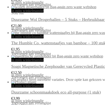
In mijn winkelmandje
Toevoegen aan verlanglijst
In mijn winkelmandje
Sold out
Duurzame Wol Drogerballen – 5 Stuks – Herbruikbaar &
€
21,00
In mijn winkelmandje
Toevoegen aan verlanglijst
In mijn winkelmandje
The Humble Co. wattenstaafjes van bamboe – 100 stuks 
€
1,95
In mijn winkelmandje
Toevoegen aan verlanglijst
In mijn winkelmandje
Soapi Magnetische Zeephouder van Gerecycled Plasti
€
12,50
In mijn winkelmandje
Toevoegen aan verlanglijst
Dit product heeft meerdere variaties. Deze optie kan gekozen 
In mijn winkelmandje
Duurzame schoonmaakdoek eco all-purpose (1 stuk)
€
3,99
In mijn winkelmandje
Toevoegen aan verlanglijst