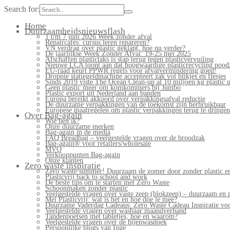
Search for:
Home
Duurzaamheidsnieuwsflash
1 t/m 7 juni 2026 Week zonder afval
Repaircafés: cursus leren repareren?
VN verdrag over plastic geklapt, hoe nu verder?
De jaarlijkse Week Zonder Afval: 19-25 mei 2025
Afschaffen plastictaks is stap terug tegen plasticvervuiling
Nieuwe LCA toont aan dat hoogwaardige plasticrecycling noodz
EU-raad keurt PPWR regels voor afvalvermindering goed!
Droppie statiegeldmachine accepteert zak vol blikjes en flesjes
Sinds 2019 viste The Ocean Clean-up al 10 miljoen kg plastic u
Geen plastic meer om komkommers bij Jumbo
Plastic export uit Nederland aan banden
Europa bereikt akkoord over verpakkingsafval reductie
De duurzame verpakkingen van de toekomst zijn herbruikbaar
Europese maatregelen om plastic verpakkingen terug te dringen
Over Bag-again
Wie ben ik?
Onze duurzame merken
Bag-again in de media
FAQ Breadbag – veelgestelde vragen over de broodzak
Bag-again® voor retailers/wholesale
MVO
Verkooppunten Bag-again
Onze klanten
Zero waste inspiratie
Zero waste summer! Duurzaam de zomer door zonder plastic en
Plasticvrij back to school and work
De beste tips om te starten met Zero Waste
Schoonmaken zonder plastic
Veelgestelde vragen over vaste zeep (blokzeep) – duurzaam en 
Mei Plasticvrij: wat is het en hoe doe je mee?
Duurzame Vaderdag Cadeaus: Zero Waste Cadeau Inspiratie v
Veelgestelde vragen over wasbaar maandverband
Tandenpoetsen met tabletjes, hoe en waarom?
Veelgestelde vragen over de bijenwasdoek
Persoonlijke blogs van Inge