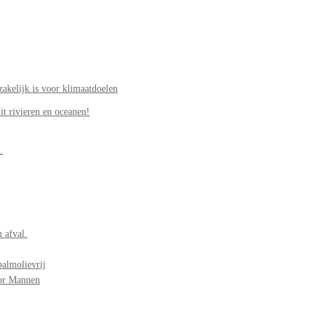
akelijk is voor klimaatdoelen
it rivieren en oceanen!
.
 afval.
palmolievrij
oor Mannen