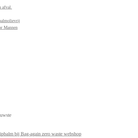
 afval.
palmolievrij
oor Mannen
euwste