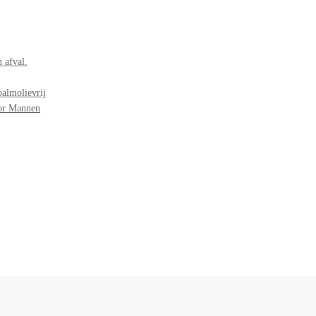
 afval.
palmolievrij
oor Mannen