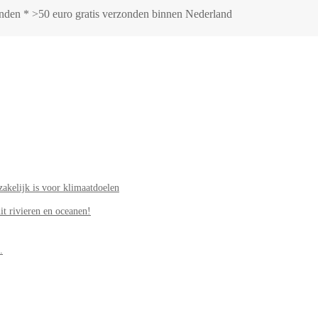
zonden * >50 euro gratis verzonden binnen Nederland
akelijk is voor klimaatdoelen
it rivieren en oceanen!
.