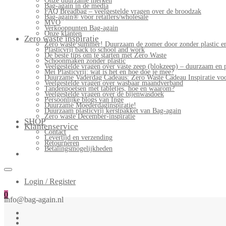
Onze duurzame merken
Bag-again in de media
FAQ Breadbag – veelgestelde vragen over de broodzak
Bag-again® voor retailers/wholesale
MVO
Verkooppunten Bag-again
Onze klanten
Zero waste inspiratie
Zero waste summer! Duurzaam de zomer door zonder plastic en
Plasticvrij back to school and work
De beste tips om te starten met Zero Waste
Schoonmaken zonder plastic
Veelgestelde vragen over vaste zeep (blokzeep) – duurzaam en 
Mei Plasticvrij: wat is het en hoe doe je mee?
Duurzame Vaderdag Cadeaus: Zero Waste Cadeau Inspiratie v
Veelgestelde vragen over wasbaar maandverband
Tandenpoetsen met tabletjes, hoe en waarom?
Veelgestelde vragen over de bijenwasdoek
Persoonlijke blogs van Inge
Duurzame Moederdaginspiratie!
Duurzaam plasticvrij kerstpakket van Bag-again
Zero waste December-inspiratie
SHOP
Klantenservice
Contact
Levertijd en verzending
Retourneren
Betalingsmogelijkheden
Login / Register
0
info@bag-again.nl