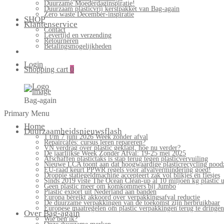
Duurzame Moederdaginspiratie!
Duurzaam plasticvrij kerstpakket van Bag-again
Zero waste December-inspiratie
SHOP
Klantenservice
Contact
Levertijd en verzending
Retourneren
Betalingsmogelijkheden
Login
Shopping cart
0
Bag-again
Primary Menu
Home
Duurzaamheidsnieuwsflash
1 t/m 7 juni 2026 Week zonder afval
Repaircafés: cursus leren repareren?
VN verdrag over plastic geklapt, hoe nu verder?
De jaarlijkse Week Zonder Afval: 19-25 mei 2025
Afschaffen plastictaks is stap terug tegen plasticvervuiling
Nieuwe LCA toont aan dat hoogwaardige plasticrecycling noodz
EU-raad keurt PPWR regels voor afvalvermindering goed!
Droppie statiegeldmachine accepteert zak vol blikjes en flesjes
Sinds 2019 viste The Ocean Clean-up al 10 miljoen kg plastic u
Geen plastic meer om komkommers bij Jumbo
Plastic export uit Nederland aan banden
Europa bereikt akkoord over verpakkingsafval reductie
De duurzame verpakkingen van de toekomst zijn herbruikbaar
Europese maatregelen om plastic verpakkingen terug te dringen
Over Bag-again
Wie ben ik?