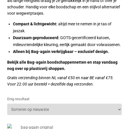
als lange hengsels draag je ze gemakkelijk in je hand of over je
schouder. Handig voor elke boodschap en een stijlvol alternatief
voor wegwerptasjes.
Compact & lichtgewicht:
altijd mee te nemen in je tas of
jaszak.
Duurzaam geproduceerd:
GOTS-gecertificeerd katoen,
milieuvriendelijke kleuring, eerlijk gemaakt door volwassenen.
Alleen bij Bag-again verkrijgbaar – exclusief design.
Bekijk alle Bag-again boodschappennetten en stap vandaag
nog over op plasticvrij shoppen.
Gratis verzending binnen NL vanaf €50 en naar BE vanaf €75.
Voor 22.00 uur besteld = dezelfde dag verzonden.
Enig resultaat