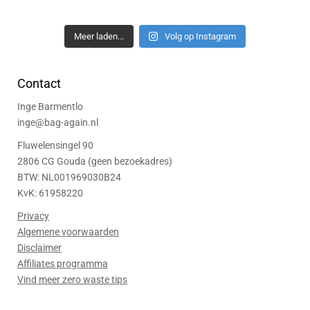
Meer laden...
Volg op Instagram
Contact
Inge Barmentlo
inge@bag-again.nl
Fluwelensingel 90
2806 CG Gouda (geen bezoekadres)
BTW: NL001969030B24
KvK: 61958220
Privacy
Algemene voorwaarden
Disclaimer
Affiliates programma
Vind meer zero waste tips