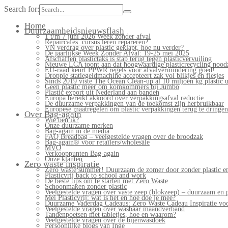
Search for:
Home
Duurzaamheidsnieuwsflash
1 t/m 7 juni 2026 Week zonder afval
Repaircafés: cursus leren repareren?
VN verdrag over plastic geklapt, hoe nu verder?
De jaarlijkse Week Zonder Afval: 19-25 mei 2025
Afschaffen plastictaks is stap terug tegen plasticvervuiling
Nieuwe LCA toont aan dat hoogwaardige plasticrecycling noodz
EU-raad keurt PPWR regels voor afvalvermindering goed!
Droppie statiegeldmachine accepteert zak vol blikjes en flesjes
Sinds 2019 viste The Ocean Clean-up al 10 miljoen kg plastic u
Geen plastic meer om komkommers bij Jumbo
Plastic export uit Nederland aan banden
Europa bereikt akkoord over verpakkingsafval reductie
De duurzame verpakkingen van de toekomst zijn herbruikbaar
Europese maatregelen om plastic verpakkingen terug te dringen
Over Bag-again
Wie ben ik?
Onze duurzame merken
Bag-again in de media
FAQ Breadbag – veelgestelde vragen over de broodzak
Bag-again® voor retailers/wholesale
MVO
Verkooppunten Bag-again
Onze klanten
Zero waste inspiratie
Zero waste summer! Duurzaam de zomer door zonder plastic en
Plasticvrij back to school and work
De beste tips om te starten met Zero Waste
Schoonmaken zonder plastic
Veelgestelde vragen over vaste zeep (blokzeep) – duurzaam en 
Mei Plasticvrij: wat is het en hoe doe je mee?
Duurzame Vaderdag Cadeaus: Zero Waste Cadeau Inspiratie v
Veelgestelde vragen over wasbaar maandverband
Tandenpoetsen met tabletjes, hoe en waarom?
Veelgestelde vragen over de bijenwasdoek
Persoonlijke blogs van Inge