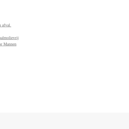
 afval.
palmolievrij
oor Mannen