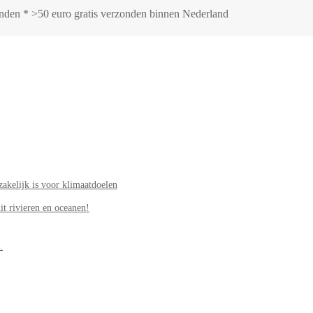
zonden * >50 euro gratis verzonden binnen Nederland
akelijk is voor klimaatdoelen
it rivieren en oceanen!
.