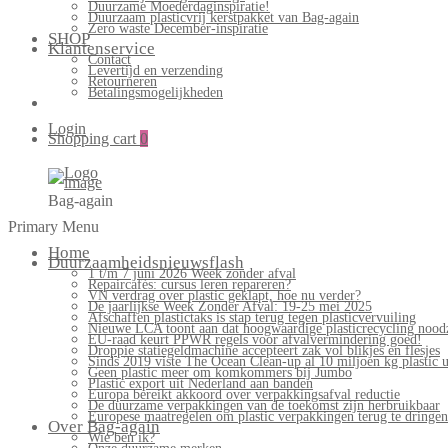
Duurzame Moederdaginspiratie!
Duurzaam plasticvrij kerstpakket van Bag-again
Zero waste December-inspiratie
SHOP
Klantenservice
Contact
Levertijd en verzending
Retourneren
Betalingsmogelijkheden
Login
Shopping cart
0
Bag-again
Primary Menu
Home
Duurzaamheidsnieuwsflash
1 t/m 7 juni 2026 Week zonder afval
Repaircafés: cursus leren repareren?
VN verdrag over plastic geklapt, hoe nu verder?
De jaarlijkse Week Zonder Afval: 19-25 mei 2025
Afschaffen plastictaks is stap terug tegen plasticvervuiling
Nieuwe LCA toont aan dat hoogwaardige plasticrecycling noodz
EU-raad keurt PPWR regels voor afvalvermindering goed!
Droppie statiegeldmachine accepteert zak vol blikjes en flesjes
Sinds 2019 viste The Ocean Clean-up al 10 miljoen kg plastic u
Geen plastic meer om komkommers bij Jumbo
Plastic export uit Nederland aan banden
Europa bereikt akkoord over verpakkingsafval reductie
De duurzame verpakkingen van de toekomst zijn herbruikbaar
Europese maatregelen om plastic verpakkingen terug te dringen
Over Bag-again
Wie ben ik?