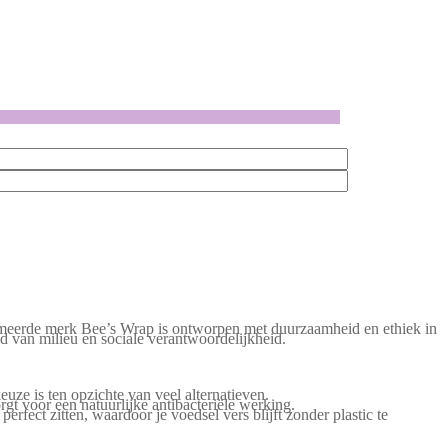
meerde merk Bee’s Wrap is ontworpen met duurzaamheid en ethiek in
ed van milieu en sociale verantwoordelijkheid.
e is ten opzichte van veel alternatieven.
t voor een natuurlijke antibacteriële werking.
ect zitten, waardoor je voedsel vers blijft zonder plastic te