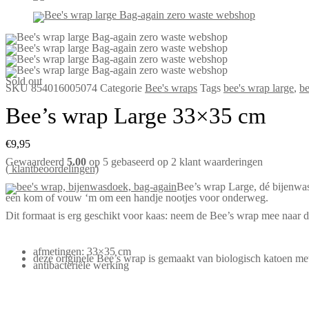
Sold out
SKU
854016005074
Categorie
Bee's wraps
Tags
bee's wrap large
,
be
Bee’s wrap Large 33×35 cm
€
9,95
Gewaardeerd
5.00
op 5 gebaseerd op
2
klant waarderingen
(
klantbeoordelingen)
Bee’s wrap Large, dé bijenwasd
een kom of vouw ‘m om een handje nootjes voor onderweg.
Dit formaat is erg geschikt voor kaas: neem de Bee’s wrap mee naar de 
afmetingen: 33×35 cm
deze originele Bee’s wrap is gemaakt van biologisch katoen 
antibacteriële werking