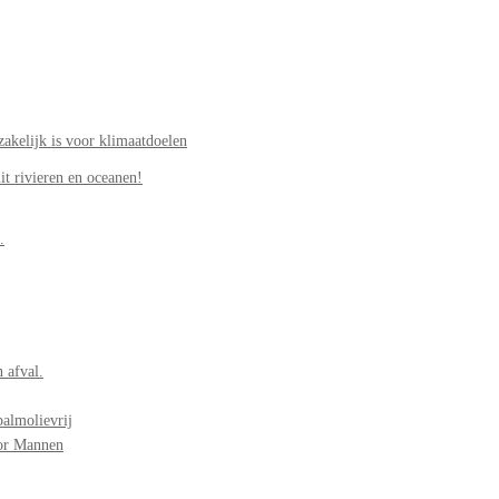
akelijk is voor klimaatdoelen
it rivieren en oceanen!
.
 afval.
palmolievrij
oor Mannen