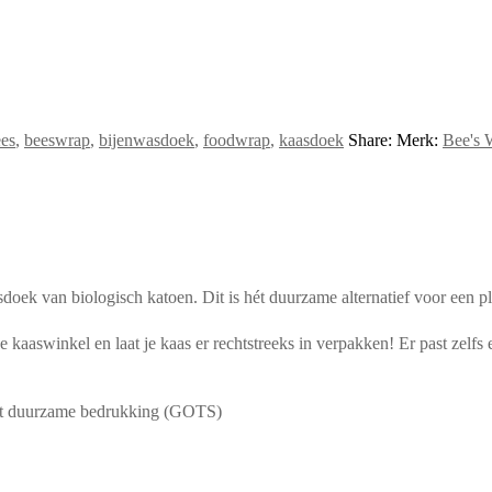
es
,
beeswrap
,
bijenwasdoek
,
foodwrap
,
kaasdoek
Share:
Merk:
Bee's 
oek van biologisch katoen. Dit is hét duurzame alternatief voor een plas
kaaswinkel en laat je kaas er rechtstreeks in verpakken! Er past zelfs e
met duurzame bedrukking (GOTS)