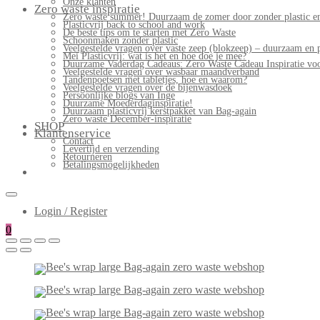
Onze klanten
Zero waste inspiratie
Zero waste summer! Duurzaam de zomer door zonder plastic en
Plasticvrij back to school and work
De beste tips om te starten met Zero Waste
Schoonmaken zonder plastic
Veelgestelde vragen over vaste zeep (blokzeep) – duurzaam en 
Mei Plasticvrij: wat is het en hoe doe je mee?
Duurzame Vaderdag Cadeaus: Zero Waste Cadeau Inspiratie v
Veelgestelde vragen over wasbaar maandverband
Tandenpoetsen met tabletjes, hoe en waarom?
Veelgestelde vragen over de bijenwasdoek
Persoonlijke blogs van Inge
Duurzame Moederdaginspiratie!
Duurzaam plasticvrij kerstpakket van Bag-again
Zero waste December-inspiratie
SHOP
Klantenservice
Contact
Levertijd en verzending
Retourneren
Betalingsmogelijkheden
Login / Register
0