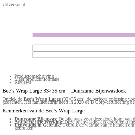
Uitverkocht
Productomschrijving
Meer productinformatie
Reviews
Bee’s Wrap Large 33×35 cm – Duurzame Bijenwasdoek
Ontdek de
Bee’s Wrap Large
(33×35 cm), de perfecte oplossing vo
gedachten. Het familiebedrijf heeft in 2020 de B Corp-certificering b
Kenmerken van de Bee’s Wrap Large
Duurzame Bijenwas
: De bijenwas voor deze doek komt van d
Antibacteriële Werking
: Deze bijenwasdoek is doordrenkt met
Eenvoudig in Gebruik
: Gebruik de warmte van je handen om de
gebruiken.