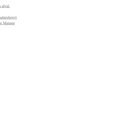
 afval.
palmolievrij
oor Mannen