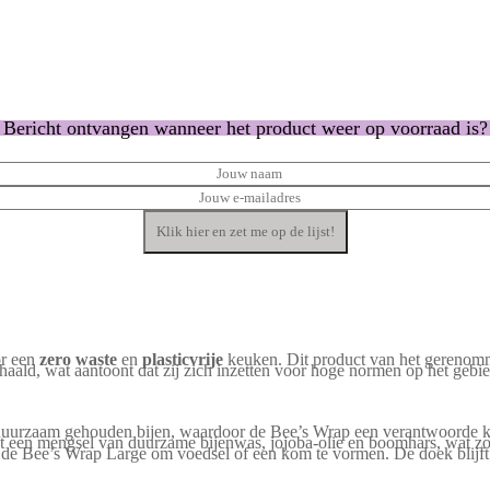
Bericht ontvangen wanneer het product weer op voorraad is?
or een
zero waste
en
plasticvrije
keuken. Dit product van het gerenom
ehaald, wat aantoont dat zij zich inzetten voor hoge normen op het gebi
uurzaam gehouden bijen, waardoor de Bee’s Wrap een verantwoorde keuz
 een mengsel van duurzame bijenwas, jojoba-olie en boomhars, wat zorg
 Bee’s Wrap Large om voedsel of een kom te vormen. De doek blijft perf