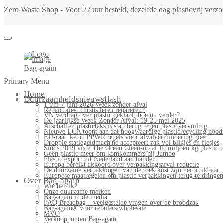
Zero Waste Shop - Voor 22 uur besteld, dezelfde dag plasticvrij ver
Bag-again
Primary Menu
Home
Duurzaamheidsnieuwsflash
1 t/m 7 juni 2026 Week zonder afval
Repaircafés: cursus leren repareren?
VN verdrag over plastic geklapt, hoe nu verder?
De jaarlijkse Week Zonder Afval: 19-25 mei 2025
Afschaffen plastictaks is stap terug tegen plasticvervuiling
Nieuwe LCA toont aan dat hoogwaardige plasticrecycling noodz
EU-raad keurt PPWR regels voor afvalvermindering goed!
Droppie statiegeldmachine accepteert zak vol blikjes en flesjes
Sinds 2019 viste The Ocean Clean-up al 10 miljoen kg plastic u
Geen plastic meer om komkommers bij Jumbo
Plastic export uit Nederland aan banden
Europa bereikt akkoord over verpakkingsafval reductie
De duurzame verpakkingen van de toekomst zijn herbruikbaar
Europese maatregelen om plastic verpakkingen terug te dringen
Over Bag-again
Wie ben ik?
Onze duurzame merken
Bag-again in de media
FAQ Breadbag – veelgestelde vragen over de broodzak
Bag-again® voor retailers/wholesale
MVO
Verkooppunten Bag-again