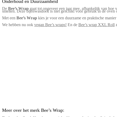
Onderhoud en Duurzaamheid
De
Bee’s Wrap
gaat tot ongeveer een jaar mee, afhankelijk van hoe 
smelten. Deze bijenwasdoek is niet geschikt voor gebruik in de oven 
Met een
Bee’s Wrap
kies je voor een duurzame en praktische manier
We hebben nu ook
vegan Bee’s wraps
!
En de
Bee’s wrap XXL Roll
z
Meer over het merk Bee’s Wrap: