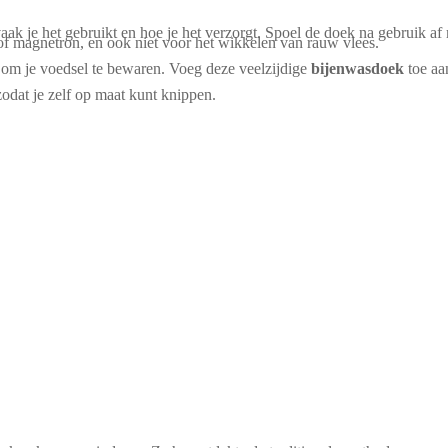
vaak je het gebruikt en hoe je het verzorgt. Spoel de doek na gebruik 
of magnetron, en ook niet voor het wikkelen van rauw vlees.
 om je voedsel te bewaren. Voeg deze veelzijdige
bijenwasdoek
toe aan
odat je zelf op maat kunt knippen.