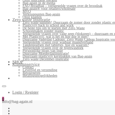
Onze duurzame merken
Bag-again in de media
FAQ Breadbag – veelgestelde vragen over de broodzak
Bag-again® voor retailers/wholesale
MVO
Verkooppunten Bag-again
Onze klanten
Zero waste inspiratie
Zero waste summer! Duurzaam de zomer door zonder plastic en
Plasticvrij back to school and work
De beste tips om te starten met Zero Waste
Schoonmaken zonder plastic
Veelgestelde vragen over vaste zeep (blokzeep) – duurzaam en 
Mei Plasticvrij: wat is het en hoe doe je mee?
Duurzame Vaderdag Cadeaus: Zero Waste Cadeau Inspiratie v
Veelgestelde vragen over wasbaar maandverband
Tandenpoetsen met tabletjes, hoe en waarom?
Veelgestelde vragen over de bijenwasdoek
Persoonlijke blogs van Inge
Duurzame Moederdaginspiratie!
Duurzaam plasticvrij kerstpakket van Bag-again
Zero waste December-inspiratie
SHOP
Klantenservice
Contact
Levertijd en verzending
Retourneren
Betalingsmogelijkheden
Login / Register
0
info@bag-again.nl